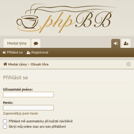
Hledat rýmy
ór
řih
eg
Přihlásit se
Registrovat
a
lá
ist
Hledat rýmy
Obsah fóra
sit
ro
Přihlásit se
se
va
t
Uživatelské jméno:
Heslo:
Zapomněl(a) jsem heslo
Přihlásit mě automaticky při každé návštěvě
Skrýt můj online stav pro toto přihlášení