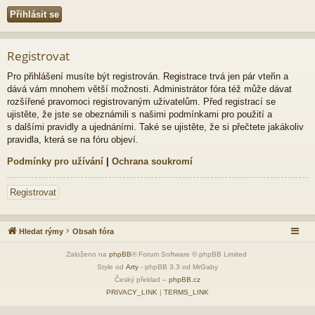
Registrovat
Pro přihlášení musíte být registrován. Registrace trvá jen pár vteřin a
dává vám mnohem větší možnosti. Administrátor fóra též může dávat
rozšířené pravomoci registrovaným uživatelům. Před registrací se
ujistěte, že jste se obeznámili s našimi podmínkami pro použití a
s dalšími pravidly a ujednáními. Také se ujistěte, že si přečtete jakákoliv
pravidla, která se na fóru objeví.
Podmínky pro užívání
|
Ochrana soukromí
Registrovat
Hledat rýmy
Obsah fóra
Založeno na
phpBB
® Forum Software © phpBB Limited
Style od
Arty
- phpBB 3.3 od MrGaby
Český překlad –
phpBB.cz
PRIVACY_LINK
|
TERMS_LINK