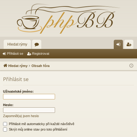
Hledat rýmy
ór
řih
eg
Přihlásit se
Registrovat
a
lá
ist
Hledat rýmy
Obsah fóra
sit
ro
Přihlásit se
se
va
t
Uživatelské jméno:
Heslo:
Zapomněl(a) jsem heslo
Přihlásit mě automaticky při každé návštěvě
Skrýt můj online stav pro toto přihlášení