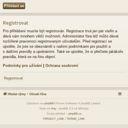
Registrovat
Pro přihlášení musíte být registrován. Registrace trvá jen pár vteřin a
dává vám mnohem větší možnosti. Administrátor fóra též může dávat
rozšířené pravomoci registrovaným uživatelům. Před registrací se
ujistěte, že jste se obeznámili s našimi podmínkami pro použití a
s dalšími pravidly a ujednáními. Také se ujistěte, že si přečtete jakákoliv
pravidla, která se na fóru objeví.
Podmínky pro užívání
|
Ochrana soukromí
Registrovat
Hledat rýmy
Obsah fóra
Založeno na
phpBB
® Forum Software © phpBB Limited
Style od
Arty
- phpBB 3.3 od MrGaby
Český překlad –
phpBB.cz
PRIVACY_LINK
|
TERMS_LINK