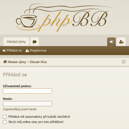
Hledat rýmy
ór
řih
eg
Přihlásit se
Registrovat
a
lá
ist
Hledat rýmy
Obsah fóra
sit
ro
Přihlásit se
se
va
t
Uživatelské jméno:
Heslo:
Zapomněl(a) jsem heslo
Přihlásit mě automaticky při každé návštěvě
Skrýt můj online stav pro toto přihlášení