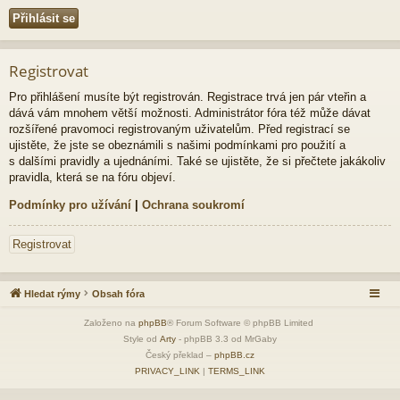
Registrovat
Pro přihlášení musíte být registrován. Registrace trvá jen pár vteřin a
dává vám mnohem větší možnosti. Administrátor fóra též může dávat
rozšířené pravomoci registrovaným uživatelům. Před registrací se
ujistěte, že jste se obeznámili s našimi podmínkami pro použití a
s dalšími pravidly a ujednáními. Také se ujistěte, že si přečtete jakákoliv
pravidla, která se na fóru objeví.
Podmínky pro užívání
|
Ochrana soukromí
Registrovat
Hledat rýmy
Obsah fóra
Založeno na
phpBB
® Forum Software © phpBB Limited
Style od
Arty
- phpBB 3.3 od MrGaby
Český překlad –
phpBB.cz
PRIVACY_LINK
|
TERMS_LINK