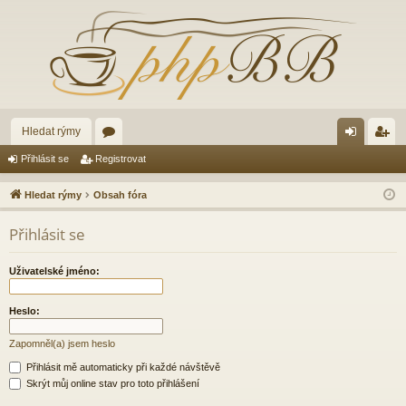
Hledat rýmy
ór
řih
eg
Přihlásit se
Registrovat
a
lá
ist
Hledat rýmy
Obsah fóra
sit
ro
Přihlásit se
se
va
t
Uživatelské jméno:
Heslo:
Zapomněl(a) jsem heslo
Přihlásit mě automaticky při každé návštěvě
Skrýt můj online stav pro toto přihlášení