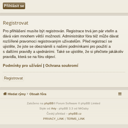
Registrovat
Pro přihlášení musíte být registrován. Registrace trvá jen pár vteřin a
dává vám mnohem větší možnosti. Administrátor fóra též může dávat
rozšířené pravomoci registrovaným uživatelům. Před registrací se
ujistěte, že jste se obeznámili s našimi podmínkami pro použití a
s dalšími pravidly a ujednáními. Také se ujistěte, že si přečtete jakákoliv
pravidla, která se na fóru objeví.
Podmínky pro užívání
|
Ochrana soukromí
Registrovat
Hledat rýmy
Obsah fóra
Založeno na
phpBB
® Forum Software © phpBB Limited
Style od
Arty
- phpBB 3.3 od MrGaby
Český překlad –
phpBB.cz
PRIVACY_LINK
|
TERMS_LINK