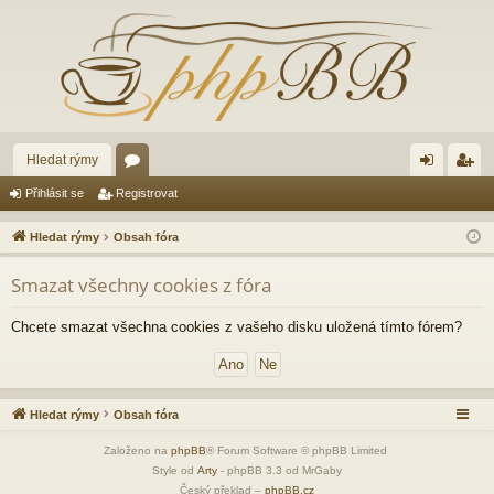
Hledat rýmy
ór
řih
eg
Přihlásit se
Registrovat
a
lá
ist
Hledat rýmy
Obsah fóra
sit
ro
Smazat všechny cookies z fóra
se
va
t
Chcete smazat všechna cookies z vašeho disku uložená tímto fórem?
Hledat rýmy
Obsah fóra
Založeno na
phpBB
® Forum Software © phpBB Limited
Style od
Arty
- phpBB 3.3 od MrGaby
Český překlad –
phpBB.cz