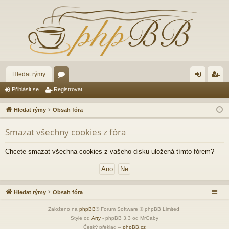
Hledat rýmy
ór
řih
eg
Přihlásit se
Registrovat
a
lá
ist
Hledat rýmy
Obsah fóra
sit
ro
Smazat všechny cookies z fóra
se
va
t
Chcete smazat všechna cookies z vašeho disku uložená tímto fórem?
Hledat rýmy
Obsah fóra
Založeno na
phpBB
® Forum Software © phpBB Limited
Style od
Arty
- phpBB 3.3 od MrGaby
Český překlad –
phpBB.cz