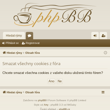
Hledat rýmy
ór
řih
eg
Přihlásit se
Registrovat
a
lá
ist
Hledat rýmy
Obsah fóra
sit
ro
Smazat všechny cookies z fóra
se
va
t
Chcete smazat všechna cookies z vašeho disku uložená tímto fórem?
Hledat rýmy
Obsah fóra
Založeno na
phpBB
® Forum Software © phpBB Limited
Style od
Arty
- phpBB 3.3 od MrGaby
Český překlad –
phpBB.cz