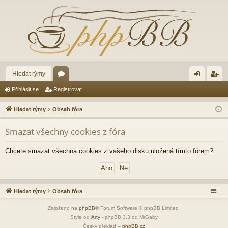
Hledat rýmy
ór
řih
eg
Přihlásit se
Registrovat
a
lá
ist
Hledat rýmy
Obsah fóra
sit
ro
Smazat všechny cookies z fóra
se
va
t
Chcete smazat všechna cookies z vašeho disku uložená tímto fórem?
Hledat rýmy
Obsah fóra
Založeno na
phpBB
® Forum Software © phpBB Limited
Style od
Arty
- phpBB 3.3 od MrGaby
Český překlad –
phpBB.cz