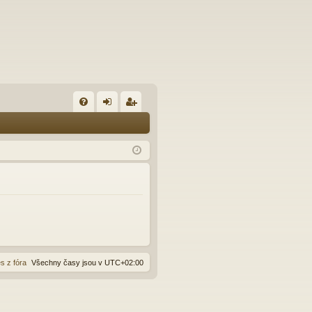
FA
řih
eg
Q
lá
ist
sit
ro
se
va
t
s z fóra
Všechny časy jsou v
UTC+02:00