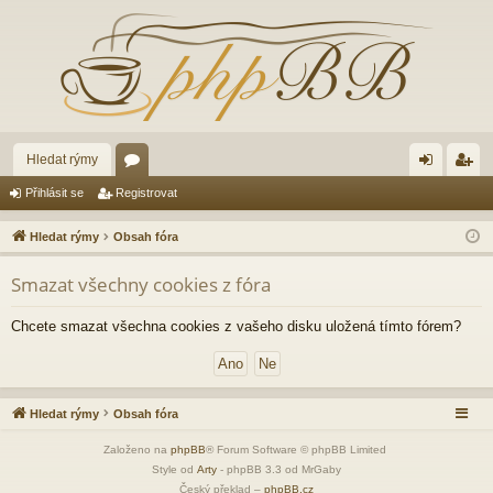
Hledat rýmy
ór
řih
eg
Přihlásit se
Registrovat
a
lá
ist
Hledat rýmy
Obsah fóra
sit
ro
Smazat všechny cookies z fóra
se
va
t
Chcete smazat všechna cookies z vašeho disku uložená tímto fórem?
Hledat rýmy
Obsah fóra
Založeno na
phpBB
® Forum Software © phpBB Limited
Style od
Arty
- phpBB 3.3 od MrGaby
Český překlad –
phpBB.cz