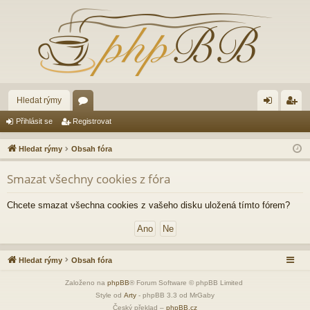
Hledat rýmy
ór
řih
eg
Přihlásit se
Registrovat
a
lá
ist
Hledat rýmy
Obsah fóra
sit
ro
Smazat všechny cookies z fóra
se
va
t
Chcete smazat všechna cookies z vašeho disku uložená tímto fórem?
Hledat rýmy
Obsah fóra
Založeno na
phpBB
® Forum Software © phpBB Limited
Style od
Arty
- phpBB 3.3 od MrGaby
Český překlad –
phpBB.cz