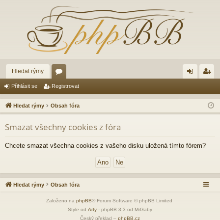
Hledat rýmy
ór
řih
eg
Přihlásit se
Registrovat
a
lá
ist
Hledat rýmy
Obsah fóra
sit
ro
Smazat všechny cookies z fóra
se
va
t
Chcete smazat všechna cookies z vašeho disku uložená tímto fórem?
Hledat rýmy
Obsah fóra
Založeno na
phpBB
® Forum Software © phpBB Limited
Style od
Arty
- phpBB 3.3 od MrGaby
Český překlad –
phpBB.cz