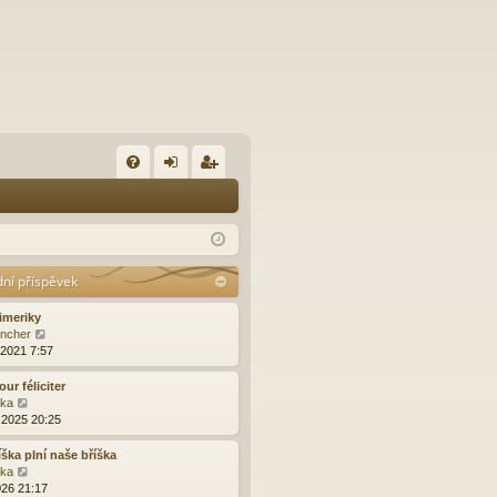
FA
řih
eg
Q
lá
ist
sit
ro
dní příspěvek
se
va
imeriky
t
Z
ncher
o
.2021 7:57
b
r
our féliciter
a
Z
ška
z
o
.2025 20:25
i
b
t
r
íška plní naše bříška
p
a
Z
ška
o
z
o
026 21:17