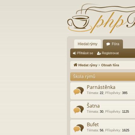
Hledat rýmy
Fóra
Přihlásit se
Registrovat
Hledat rýmy
Obsah fóra
Škola rýmů
Parnástěnka
Témata
:
22
,
Příspěvky
:
385
Šatna
Témata
:
30
,
Příspěvky
:
1125
Bufet
Témata
:
56
,
Příspěvky
:
1625