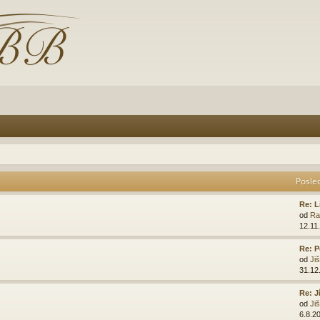
Posle
Re: L
od
Ra
12.11
Re: P
od
Ji
31.12
Re: J
od
Ji
6.8.2