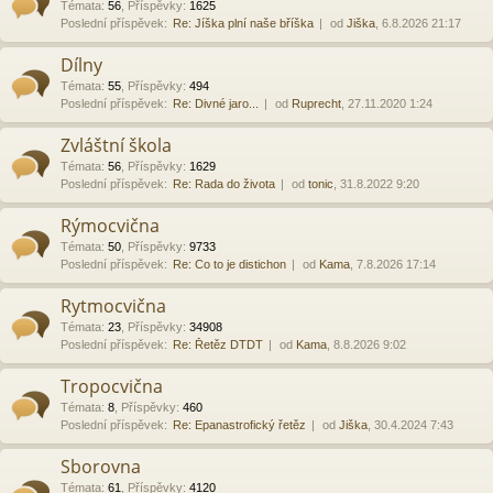
Témata
:
56
,
Příspěvky
:
1625
Poslední příspěvek:
Re: Jíška plní naše bříška
od
Jiška
, 6.8.2026 21:17
Dílny
Témata
:
55
,
Příspěvky
:
494
Poslední příspěvek:
Re: Divné jaro...
od
Ruprecht
, 27.11.2020 1:24
Zvláštní škola
Témata
:
56
,
Příspěvky
:
1629
Poslední příspěvek:
Re: Rada do života
od
tonic
, 31.8.2022 9:20
Rýmocvična
Témata
:
50
,
Příspěvky
:
9733
Poslední příspěvek:
Re: Co to je distichon
od
Kama
, 7.8.2026 17:14
Rytmocvična
Témata
:
23
,
Příspěvky
:
34908
Poslední příspěvek:
Re: Řetěz DTDT
od
Kama
, 8.8.2026 9:02
Tropocvična
Témata
:
8
,
Příspěvky
:
460
Poslední příspěvek:
Re: Epanastrofický řetěz
od
Jiška
, 30.4.2024 7:43
Sborovna
Témata
:
61
,
Příspěvky
:
4120