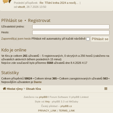
Poslední příspěvek:
Re: Třídní kniha 2024 a nověj…
od
vitsoft
, 28.7.2026 13:50
Přihlásit se
•
Registrovat
Uživatelské jméno:
Heslo:
Zapomněl(a) jsem heslo
Přihlásit mě automaticky při každé návštěvě
Kdo je online
Ve fóru je celkem
261
uživatelů :: 5 registrovaných, 0 skrytých a 256 hostů (založeno na
uživatelích aktivních během posledních 15 minut)
Nejvíce zde současně bylo přítomno
5568
uživatelů dne 8.4.2026 4:17
Statistiky
Celkem příspěvků
58624
• Celkem témat
365
• Celkem zaregistrovaných uživatelů
563
•
Nejnovějším uživatelem je
Dante
Hledat rýmy
Obsah fóra
Založeno na
phpBB
® Forum Software © phpBB Limited
Style od
Arty
- phpBB 3.3 od MrGaby
Český překlad –
phpBB.cz
PRIVACY_LINK
|
TERMS_LINK