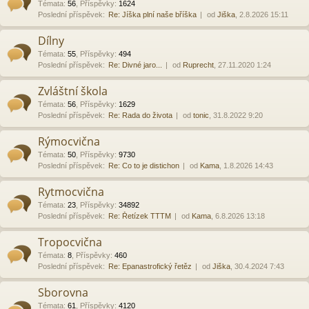
Témata
:
56
,
Příspěvky
:
1624
Poslední příspěvek:
Re: Jíška plní naše bříška
od
Jiška
, 2.8.2026 15:11
Dílny
Témata
:
55
,
Příspěvky
:
494
Poslední příspěvek:
Re: Divné jaro...
od
Ruprecht
, 27.11.2020 1:24
Zvláštní škola
Témata
:
56
,
Příspěvky
:
1629
Poslední příspěvek:
Re: Rada do života
od
tonic
, 31.8.2022 9:20
Rýmocvična
Témata
:
50
,
Příspěvky
:
9730
Poslední příspěvek:
Re: Co to je distichon
od
Kama
, 1.8.2026 14:43
Rytmocvična
Témata
:
23
,
Příspěvky
:
34892
Poslední příspěvek:
Re: Řetízek TTTM
od
Kama
, 6.8.2026 13:18
Tropocvična
Témata
:
8
,
Příspěvky
:
460
Poslední příspěvek:
Re: Epanastrofický řetěz
od
Jiška
, 30.4.2024 7:43
Sborovna
Témata
:
61
,
Příspěvky
:
4120