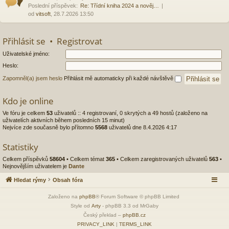
Poslední příspěvek:
Re: Třídní kniha 2024 a nověj…
od
vitsoft
, 28.7.2026 13:50
Přihlásit se
•
Registrovat
Uživatelské jméno:
Heslo:
Zapomněl(a) jsem heslo
Přihlásit mě automaticky při každé návštěvě
Kdo je online
Ve fóru je celkem
53
uživatelů :: 4 registrovaní, 0 skrytých a 49 hostů (založeno na
uživatelích aktivních během posledních 15 minut)
Nejvíce zde současně bylo přítomno
5568
uživatelů dne 8.4.2026 4:17
Statistiky
Celkem příspěvků
58604
• Celkem témat
365
• Celkem zaregistrovaných uživatelů
563
•
Nejnovějším uživatelem je
Dante
Hledat rýmy
Obsah fóra
Založeno na
phpBB
® Forum Software © phpBB Limited
Style od
Arty
- phpBB 3.3 od MrGaby
Český překlad –
phpBB.cz
PRIVACY_LINK
|
TERMS_LINK