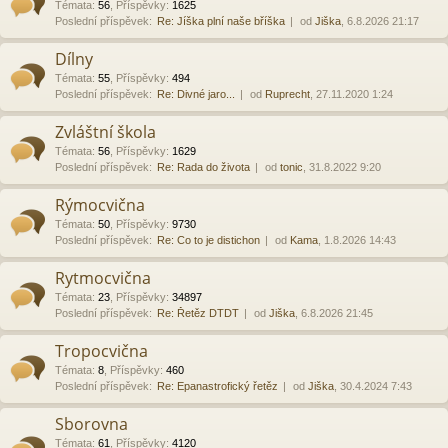
Témata
:
56
,
Příspěvky
:
1625
Poslední příspěvek:
Re: Jíška plní naše bříška
od
Jiška
, 6.8.2026 21:17
Dílny
Témata
:
55
,
Příspěvky
:
494
Poslední příspěvek:
Re: Divné jaro...
od
Ruprecht
, 27.11.2020 1:24
Zvláštní škola
Témata
:
56
,
Příspěvky
:
1629
Poslední příspěvek:
Re: Rada do života
od
tonic
, 31.8.2022 9:20
Rýmocvična
Témata
:
50
,
Příspěvky
:
9730
Poslední příspěvek:
Re: Co to je distichon
od
Kama
, 1.8.2026 14:43
Rytmocvična
Témata
:
23
,
Příspěvky
:
34897
Poslední příspěvek:
Re: Řetěz DTDT
od
Jiška
, 6.8.2026 21:45
Tropocvična
Témata
:
8
,
Příspěvky
:
460
Poslední příspěvek:
Re: Epanastrofický řetěz
od
Jiška
, 30.4.2024 7:43
Sborovna
Témata
:
61
,
Příspěvky
:
4120