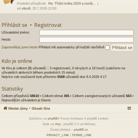
Poslední příspěvek:
Re: Třídní kniha 2024 a nověj…
od
vitsoft
, 28.7.2026 13:50
Přihlásit se
•
Registrovat
Uživatelské jméno:
Heslo:
Zapomněl(a) jsem heslo
Přihlásit mě automaticky při každé návštěvě
Kdo je online
Ve fóru je celkem
21
uživatelů :: 3 registrovaní, 0 skrytých a 18 hostů (založeno na
uživatelích aktivních během posledních 15 minut)
Nejvíce zde současně bylo přítomno
5568
uživatelů dne 8.4.2026 4:17
Statistiky
Celkem příspěvků
58610
• Celkem témat
365
• Celkem zaregistrovaných uživatelů
563
•
Nejnovějším uživatelem je
Dante
Hledat rýmy
Obsah fóra
Založeno na
phpBB
® Forum Software © phpBB Limited
Style od
Arty
- phpBB 3.3 od MrGaby
Český překlad –
phpBB.cz
PRIVACY_LINK
|
TERMS_LINK