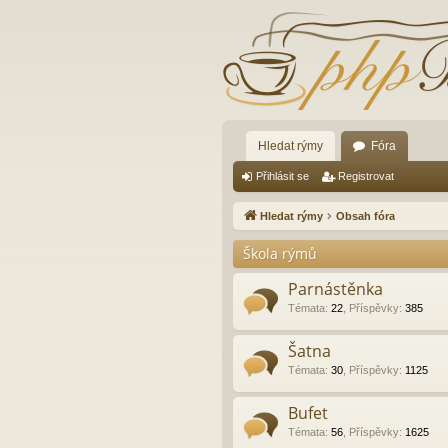
Hledat rýmy
Fóra
Přihlásit se
Registrovat
Hledat rýmy
Obsah fóra
Škola rýmů
Parnástěnka
Témata
:
22
,
Příspěvky
:
385
Šatna
Témata
:
30
,
Příspěvky
:
1125
Bufet
Témata
:
56
,
Příspěvky
:
1625