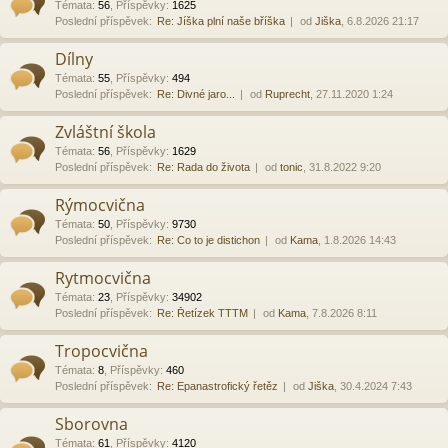
Témata
:
56
,
Příspěvky
:
1625
Poslední příspěvek:
Re: Jíška plní naše bříška
od
Jiška
, 6.8.2026 21:17
Dílny
Témata
:
55
,
Příspěvky
:
494
Poslední příspěvek:
Re: Divné jaro...
od
Ruprecht
, 27.11.2020 1:24
Zvláštní škola
Témata
:
56
,
Příspěvky
:
1629
Poslední příspěvek:
Re: Rada do života
od
tonic
, 31.8.2022 9:20
Rýmocvična
Témata
:
50
,
Příspěvky
:
9730
Poslední příspěvek:
Re: Co to je distichon
od
Kama
, 1.8.2026 14:43
Rytmocvična
Témata
:
23
,
Příspěvky
:
34902
Poslední příspěvek:
Re: Řetízek TTTM
od
Kama
, 7.8.2026 8:11
Tropocvična
Témata
:
8
,
Příspěvky
:
460
Poslední příspěvek:
Re: Epanastrofický řetěz
od
Jiška
, 30.4.2024 7:43
Sborovna
Témata
:
61
,
Příspěvky
:
4120