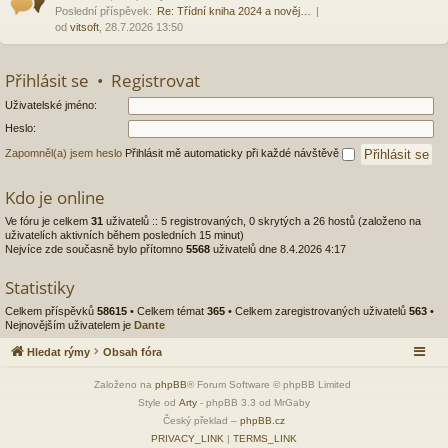
Poslední příspěvek:
Re: Třídní kniha 2024 a nověj…
od
vitsoft
, 28.7.2026 13:50
Přihlásit se
•
Registrovat
Uživatelské jméno:
Heslo:
Zapomněl(a) jsem heslo
Přihlásit mě automaticky při každé návštěvě
Kdo je online
Ve fóru je celkem
31
uživatelů :: 5 registrovaných, 0 skrytých a 26 hostů (založeno na
uživatelích aktivních během posledních 15 minut)
Nejvíce zde současně bylo přítomno
5568
uživatelů dne 8.4.2026 4:17
Statistiky
Celkem příspěvků
58615
• Celkem témat
365
• Celkem zaregistrovaných uživatelů
563
•
Nejnovějším uživatelem je
Dante
Hledat rýmy
Obsah fóra
Založeno na
phpBB
® Forum Software © phpBB Limited
Style od
Arty
- phpBB 3.3 od MrGaby
Český překlad –
phpBB.cz
PRIVACY_LINK
|
TERMS_LINK