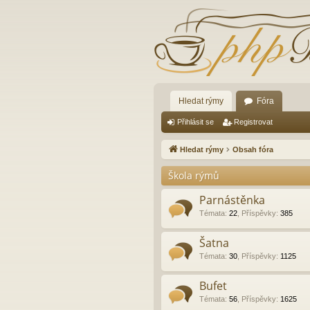
Hledat rýmy
Fóra
Přihlásit se
Registrovat
Hledat rýmy
Obsah fóra
Škola rýmů
Parnástěnka
Témata
:
22
,
Příspěvky
:
385
Šatna
Témata
:
30
,
Příspěvky
:
1125
Bufet
Témata
:
56
,
Příspěvky
:
1625