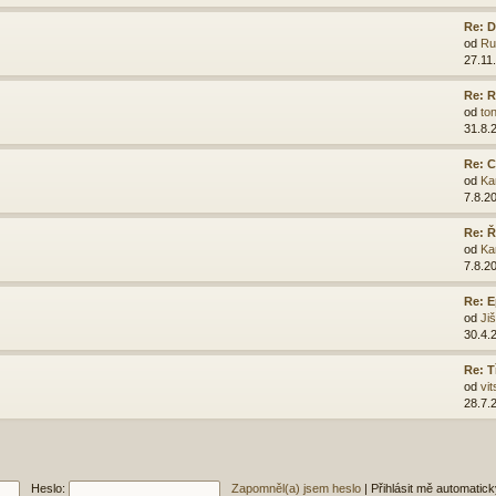
Re: D
od
Ru
27.11
Re: R
od
ton
31.8.
Re: C
od
Ka
7.8.2
Re: 
od
Ka
7.8.2
Re: E
od
Ji
30.4.
Re: T
od
vit
28.7.
Heslo:
Zapomněl(a) jsem heslo
|
Přihlásit mě automatic