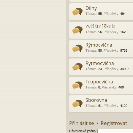
Dílny
Témata
:
55
,
Příspěvky
:
494
Zvláštní škola
Témata
:
56
,
Příspěvky
:
1629
Rýmocvična
Témata
:
50
,
Příspěvky
:
9733
Rytmocvična
Témata
:
23
,
Příspěvky
:
34902
Tropocvična
Témata
:
8
,
Příspěvky
:
460
Sborovna
Témata
:
61
,
Příspěvky
:
4120
Přihlásit se
•
Registrovat
Uživatelské jméno: