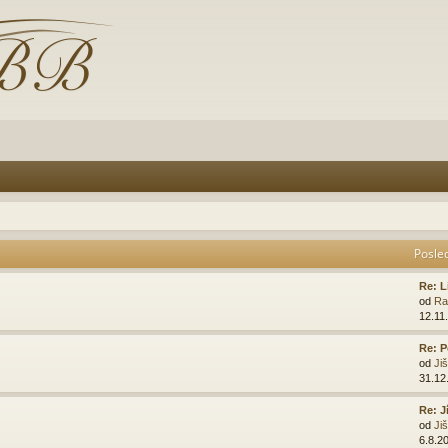
Posle
Re: L
od
Ra
12.11
Re: P
od
Ji
31.12
Re: J
od
Ji
6.8.2