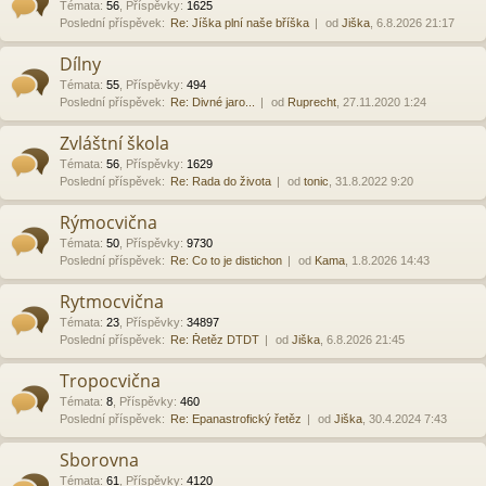
Témata
:
56
,
Příspěvky
:
1625
Poslední příspěvek:
Re: Jíška plní naše bříška
od
Jiška
, 6.8.2026 21:17
Dílny
Témata
:
55
,
Příspěvky
:
494
Poslední příspěvek:
Re: Divné jaro...
od
Ruprecht
, 27.11.2020 1:24
Zvláštní škola
Témata
:
56
,
Příspěvky
:
1629
Poslední příspěvek:
Re: Rada do života
od
tonic
, 31.8.2022 9:20
Rýmocvična
Témata
:
50
,
Příspěvky
:
9730
Poslední příspěvek:
Re: Co to je distichon
od
Kama
, 1.8.2026 14:43
Rytmocvična
Témata
:
23
,
Příspěvky
:
34897
Poslední příspěvek:
Re: Řetěz DTDT
od
Jiška
, 6.8.2026 21:45
Tropocvična
Témata
:
8
,
Příspěvky
:
460
Poslední příspěvek:
Re: Epanastrofický řetěz
od
Jiška
, 30.4.2024 7:43
Sborovna
Témata
:
61
,
Příspěvky
:
4120