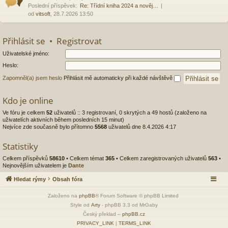
Poslední příspěvek:
Re: Třídní kniha 2024 a nověj…
od
vitsoft
, 28.7.2026 13:50
Přihlásit se
•
Registrovat
Uživatelské jméno:
Heslo:
Zapomněl(a) jsem heslo
Přihlásit mě automaticky při každé návštěvě
Kdo je online
Ve fóru je celkem
52
uživatelů :: 3 registrovaní, 0 skrytých a 49 hostů (založeno na
uživatelích aktivních během posledních 15 minut)
Nejvíce zde současně bylo přítomno
5568
uživatelů dne 8.4.2026 4:17
Statistiky
Celkem příspěvků
58610
• Celkem témat
365
• Celkem zaregistrovaných uživatelů
563
•
Nejnovějším uživatelem je
Dante
Hledat rýmy
Obsah fóra
Založeno na
phpBB
® Forum Software © phpBB Limited
Style od
Arty
- phpBB 3.3 od MrGaby
Český překlad –
phpBB.cz
PRIVACY_LINK
|
TERMS_LINK