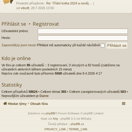
Poslední příspěvek:
Re: Třídní kniha 2024 a nověj…
od
vitsoft
, 28.7.2026 13:50
Přihlásit se
•
Registrovat
Uživatelské jméno:
Heslo:
Zapomněl(a) jsem heslo
Přihlásit mě automaticky při každé návštěvě
Kdo je online
Ve fóru je celkem
85
uživatelů :: 3 registrovaní, 0 skrytých a 82 hostů (založeno na
uživatelích aktivních během posledních 15 minut)
Nejvíce zde současně bylo přítomno
5568
uživatelů dne 8.4.2026 4:17
Statistiky
Celkem příspěvků
58624
• Celkem témat
365
• Celkem zaregistrovaných uživatelů
563
•
Nejnovějším uživatelem je
Dante
Hledat rýmy
Obsah fóra
Založeno na
phpBB
® Forum Software © phpBB Limited
Style od
Arty
- phpBB 3.3 od MrGaby
Český překlad –
phpBB.cz
PRIVACY_LINK
|
TERMS_LINK