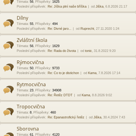
Témata
:
56
,
Příspěvky
:
1625
Poslední příspěvek:
Re: Jíška plní naše bříška
od
Jiška
, 6.8.2026 21:17
Dílny
Témata
:
55
,
Příspěvky
:
494
Poslední příspěvek:
Re: Divné jaro...
od
Ruprecht
, 27.11.2020 1:24
Zvláštní škola
Témata
:
56
,
Příspěvky
:
1629
Poslední příspěvek:
Re: Rada do života
od
tonic
, 31.8.2022 9:20
Rýmocvična
Témata
:
50
,
Příspěvky
:
9733
Poslední příspěvek:
Re: Co to je distichon
od
Kama
, 7.8.2026 17:14
Rytmocvična
Témata
:
23
,
Příspěvky
:
34908
Poslední příspěvek:
Re: Řetěz DTDT
od
Kama
, 8.8.2026 9:02
Tropocvična
Témata
:
8
,
Příspěvky
:
460
Poslední příspěvek:
Re: Epanastrofický řetěz
od
Jiška
, 30.4.2024 7:43
Sborovna
Témata
:
61
,
Příspěvky
:
4120