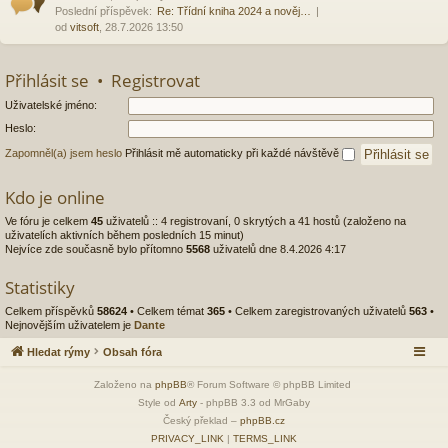
Poslední příspěvek:
Re: Třídní kniha 2024 a nověj…
od
vitsoft
, 28.7.2026 13:50
Přihlásit se
•
Registrovat
Uživatelské jméno:
Heslo:
Zapomněl(a) jsem heslo
Přihlásit mě automaticky při každé návštěvě
Kdo je online
Ve fóru je celkem
45
uživatelů :: 4 registrovaní, 0 skrytých a 41 hostů (založeno na
uživatelích aktivních během posledních 15 minut)
Nejvíce zde současně bylo přítomno
5568
uživatelů dne 8.4.2026 4:17
Statistiky
Celkem příspěvků
58624
• Celkem témat
365
• Celkem zaregistrovaných uživatelů
563
•
Nejnovějším uživatelem je
Dante
Hledat rýmy
Obsah fóra
Založeno na
phpBB
® Forum Software © phpBB Limited
Style od
Arty
- phpBB 3.3 od MrGaby
Český překlad –
phpBB.cz
PRIVACY_LINK
|
TERMS_LINK