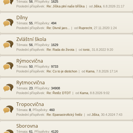
Témata
:
56
,
Příspěvky
:
1625
Poslední příspěvek:
Re: Jíška plní naše bříška
od
Jiška
, 6.8.2026 21:17
Dílny
Témata
:
55
,
Příspěvky
:
494
Poslední příspěvek:
Re: Divné jaro...
od
Ruprecht
, 27.11.2020 1:24
Zvláštní škola
Témata
:
56
,
Příspěvky
:
1629
Poslední příspěvek:
Re: Rada do života
od
tonic
, 31.8.2022 9:20
Rýmocvična
Témata
:
50
,
Příspěvky
:
9733
Poslední příspěvek:
Re: Co to je distichon
od
Kama
, 7.8.2026 17:14
Rytmocvična
Témata
:
23
,
Příspěvky
:
34908
Poslední příspěvek:
Re: Řetěz DTDT
od
Kama
, 8.8.2026 9:02
Tropocvična
Témata
:
8
,
Příspěvky
:
460
Poslední příspěvek:
Re: Epanastrofický řetěz
od
Jiška
, 30.4.2024 7:43
Sborovna
Témata
:
61
,
Příspěvky
:
4120