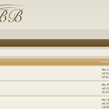
Posle
Re: L
od
Ra
12.11
Re: P
od
Ji
31.12
Re: J
od
Ji
2.8.2