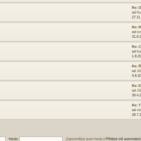
Re: D
od
Ru
27.11
Re: R
od
ton
31.8.
Re: C
od
Ka
1.8.2
Re: Ř
od
Ji
4.8.2
Re: E
od
Ji
30.4.
Re: T
od
vit
28.7.
Heslo:
Zapomněl(a) jsem heslo
|
Přihlásit mě automatic