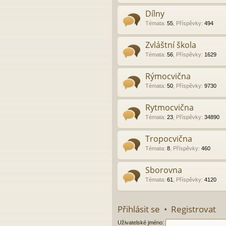
Dílny
Témata
:
55
,
Příspěvky
:
494
Zvláštní škola
Témata
:
56
,
Příspěvky
:
1629
Rýmocvična
Témata
:
50
,
Příspěvky
:
9730
Rytmocvična
Témata
:
23
,
Příspěvky
:
34890
Tropocvična
Témata
:
8
,
Příspěvky
:
460
Sborovna
Témata
:
61
,
Příspěvky
:
4120
Přihlásit se
•
Registrovat
Uživatelské jméno: