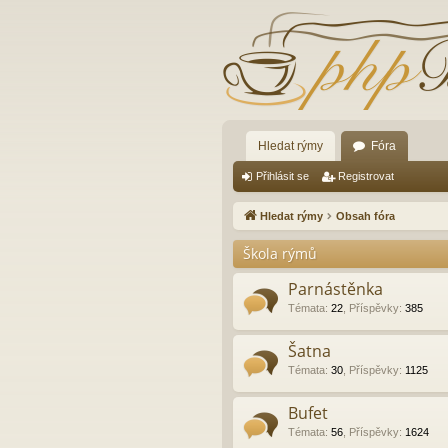
Hledat rýmy
Fóra
Přihlásit se
Registrovat
Hledat rýmy
Obsah fóra
Škola rýmů
Parnástěnka
Témata
:
22
,
Příspěvky
:
385
Šatna
Témata
:
30
,
Příspěvky
:
1125
Bufet
Témata
:
56
,
Příspěvky
:
1624