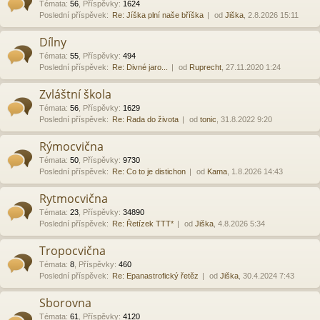
Témata
:
56
,
Příspěvky
:
1624
Poslední příspěvek:
Re: Jíška plní naše bříška
od
Jiška
, 2.8.2026 15:11
Dílny
Témata
:
55
,
Příspěvky
:
494
Poslední příspěvek:
Re: Divné jaro...
od
Ruprecht
, 27.11.2020 1:24
Zvláštní škola
Témata
:
56
,
Příspěvky
:
1629
Poslední příspěvek:
Re: Rada do života
od
tonic
, 31.8.2022 9:20
Rýmocvična
Témata
:
50
,
Příspěvky
:
9730
Poslední příspěvek:
Re: Co to je distichon
od
Kama
, 1.8.2026 14:43
Rytmocvična
Témata
:
23
,
Příspěvky
:
34890
Poslední příspěvek:
Re: Řetízek TTT*
od
Jiška
, 4.8.2026 5:34
Tropocvična
Témata
:
8
,
Příspěvky
:
460
Poslední příspěvek:
Re: Epanastrofický řetěz
od
Jiška
, 30.4.2024 7:43
Sborovna
Témata
:
61
,
Příspěvky
:
4120