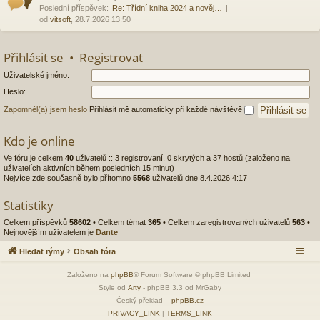
Poslední příspěvek:
Re: Třídní kniha 2024 a nověj…
od
vitsoft
, 28.7.2026 13:50
Přihlásit se
•
Registrovat
Uživatelské jméno:
Heslo:
Zapomněl(a) jsem heslo
Přihlásit mě automaticky při každé návštěvě
Kdo je online
Ve fóru je celkem
40
uživatelů :: 3 registrovaní, 0 skrytých a 37 hostů (založeno na
uživatelích aktivních během posledních 15 minut)
Nejvíce zde současně bylo přítomno
5568
uživatelů dne 8.4.2026 4:17
Statistiky
Celkem příspěvků
58602
• Celkem témat
365
• Celkem zaregistrovaných uživatelů
563
•
Nejnovějším uživatelem je
Dante
Hledat rýmy
Obsah fóra
Založeno na
phpBB
® Forum Software © phpBB Limited
Style od
Arty
- phpBB 3.3 od MrGaby
Český překlad –
phpBB.cz
PRIVACY_LINK
|
TERMS_LINK