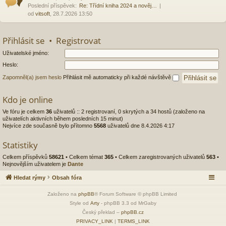
Poslední příspěvek:
Re: Třídní kniha 2024 a nověj…
od
vitsoft
, 28.7.2026 13:50
Přihlásit se
•
Registrovat
Uživatelské jméno:
Heslo:
Zapomněl(a) jsem heslo
Přihlásit mě automaticky při každé návštěvě
Kdo je online
Ve fóru je celkem
36
uživatelů :: 2 registrovaní, 0 skrytých a 34 hostů (založeno na
uživatelích aktivních během posledních 15 minut)
Nejvíce zde současně bylo přítomno
5568
uživatelů dne 8.4.2026 4:17
Statistiky
Celkem příspěvků
58621
• Celkem témat
365
• Celkem zaregistrovaných uživatelů
563
•
Nejnovějším uživatelem je
Dante
Hledat rýmy
Obsah fóra
Založeno na
phpBB
® Forum Software © phpBB Limited
Style od
Arty
- phpBB 3.3 od MrGaby
Český překlad –
phpBB.cz
PRIVACY_LINK
|
TERMS_LINK