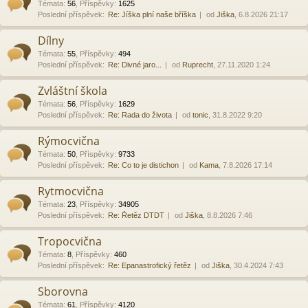
Témata
:
56
,
Příspěvky
:
1625
Poslední příspěvek:
Re: Jíška plní naše bříška
od
Jiška
, 6.8.2026 21:17
Dílny
Témata
:
55
,
Příspěvky
:
494
Poslední příspěvek:
Re: Divné jaro...
od
Ruprecht
, 27.11.2020 1:24
Zvláštní škola
Témata
:
56
,
Příspěvky
:
1629
Poslední příspěvek:
Re: Rada do života
od
tonic
, 31.8.2022 9:20
Rýmocvična
Témata
:
50
,
Příspěvky
:
9733
Poslední příspěvek:
Re: Co to je distichon
od
Kama
, 7.8.2026 17:14
Rytmocvična
Témata
:
23
,
Příspěvky
:
34905
Poslední příspěvek:
Re: Řetěz DTDT
od
Jiška
, 8.8.2026 7:46
Tropocvična
Témata
:
8
,
Příspěvky
:
460
Poslední příspěvek:
Re: Epanastrofický řetěz
od
Jiška
, 30.4.2024 7:43
Sborovna
Témata
:
61
,
Příspěvky
:
4120