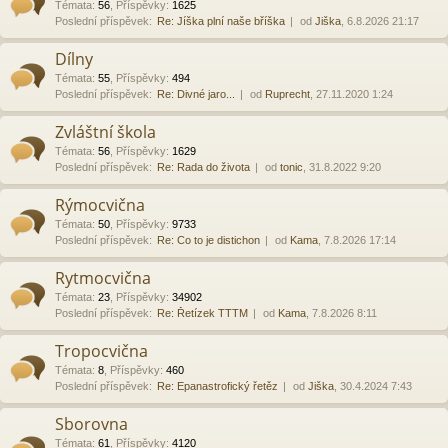
Témata
:
56
,
Příspěvky
:
1625
Poslední příspěvek:
Re: Jíška plní naše bříška
od
Jiška
, 6.8.2026 21:17
Dílny
Témata
:
55
,
Příspěvky
:
494
Poslední příspěvek:
Re: Divné jaro...
od
Ruprecht
, 27.11.2020 1:24
Zvláštní škola
Témata
:
56
,
Příspěvky
:
1629
Poslední příspěvek:
Re: Rada do života
od
tonic
, 31.8.2022 9:20
Rýmocvična
Témata
:
50
,
Příspěvky
:
9733
Poslední příspěvek:
Re: Co to je distichon
od
Kama
, 7.8.2026 17:14
Rytmocvična
Témata
:
23
,
Příspěvky
:
34902
Poslední příspěvek:
Re: Řetízek TTTM
od
Kama
, 7.8.2026 8:11
Tropocvična
Témata
:
8
,
Příspěvky
:
460
Poslední příspěvek:
Re: Epanastrofický řetěz
od
Jiška
, 30.4.2024 7:43
Sborovna
Témata
:
61
,
Příspěvky
:
4120