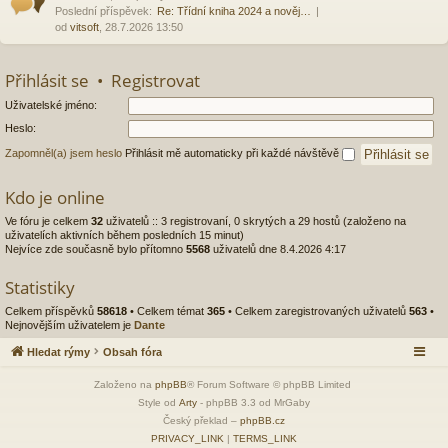
Poslední příspěvek:
Re: Třídní kniha 2024 a nověj…
od
vitsoft
, 28.7.2026 13:50
Přihlásit se
•
Registrovat
Uživatelské jméno:
Heslo:
Zapomněl(a) jsem heslo
Přihlásit mě automaticky při každé návštěvě
Kdo je online
Ve fóru je celkem
32
uživatelů :: 3 registrovaní, 0 skrytých a 29 hostů (založeno na
uživatelích aktivních během posledních 15 minut)
Nejvíce zde současně bylo přítomno
5568
uživatelů dne 8.4.2026 4:17
Statistiky
Celkem příspěvků
58618
• Celkem témat
365
• Celkem zaregistrovaných uživatelů
563
•
Nejnovějším uživatelem je
Dante
Hledat rýmy
Obsah fóra
Založeno na
phpBB
® Forum Software © phpBB Limited
Style od
Arty
- phpBB 3.3 od MrGaby
Český překlad –
phpBB.cz
PRIVACY_LINK
|
TERMS_LINK