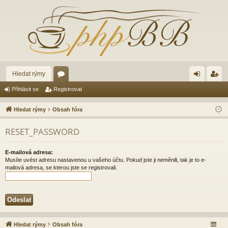
Hledat rýmy
ór
řih
eg
Přihlásit se
Registrovat
a
lá
ist
Hledat rýmy
Obsah fóra
sit
ro
RESET_PASSWORD
se
va
t
E-mailová adresa:
Musíte uvést adresu nastavenou u vašeho účtu. Pokud jste ji neměnili, tak je to e-
mailová adresa, se kterou jste se registrovali.
Hledat rýmy
Obsah fóra