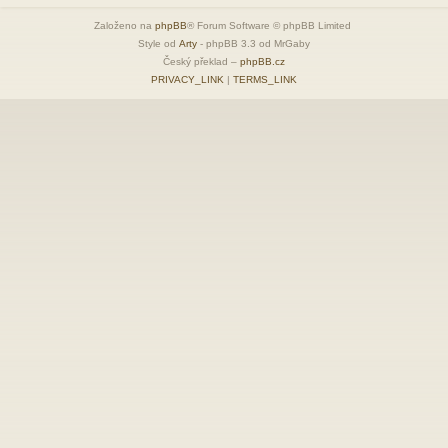
Založeno na
phpBB
® Forum Software © phpBB Limited
Style od
Arty
- phpBB 3.3 od MrGaby
Český překlad –
phpBB.cz
PRIVACY_LINK
|
TERMS_LINK