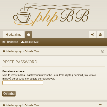
Hledat rýmy
ór
řih
eg
Přihlásit se
Registrovat
a
lá
ist
Hledat rýmy
Obsah fóra
sit
ro
RESET_PASSWORD
se
va
t
E-mailová adresa:
Musíte uvést adresu nastavenou u vašeho účtu. Pokud jste ji neměnili, tak je to e-
mailová adresa, se kterou jste se registrovali.
Hledat rýmy
Obsah fóra