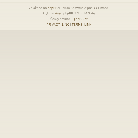
Založeno na
phpBB
® Forum Software © phpBB Limited
Style od
Arty
- phpBB 3.3 od MrGaby
Český překlad –
phpBB.cz
PRIVACY_LINK
|
TERMS_LINK