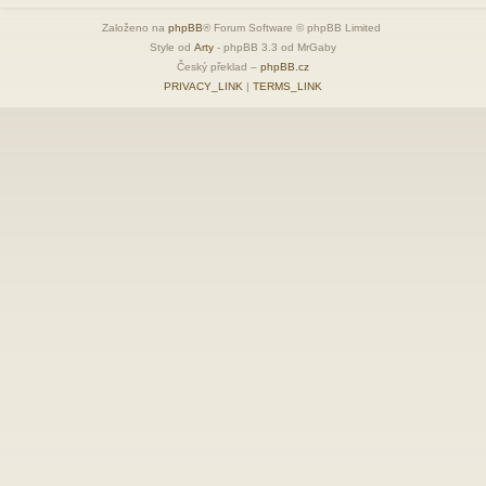
Založeno na
phpBB
® Forum Software © phpBB Limited
Style od
Arty
- phpBB 3.3 od MrGaby
Český překlad –
phpBB.cz
PRIVACY_LINK
|
TERMS_LINK