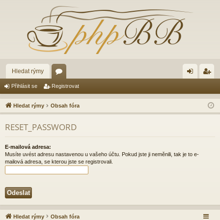
Hledat rýmy
ór
řih
eg
Přihlásit se
Registrovat
a
lá
ist
Hledat rýmy
Obsah fóra
sit
ro
RESET_PASSWORD
se
va
t
E-mailová adresa:
Musíte uvést adresu nastavenou u vašeho účtu. Pokud jste ji neměnili, tak je to e-
mailová adresa, se kterou jste se registrovali.
Hledat rýmy
Obsah fóra