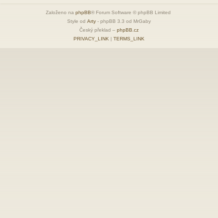
Založeno na
phpBB
® Forum Software © phpBB Limited
Style od
Arty
- phpBB 3.3 od MrGaby
Český překlad –
phpBB.cz
PRIVACY_LINK
|
TERMS_LINK