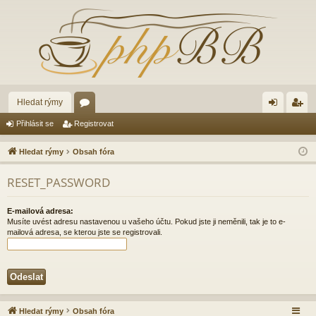
Hledat rýmy
ór
řih
eg
Přihlásit se
Registrovat
a
lá
ist
Hledat rýmy
Obsah fóra
sit
ro
RESET_PASSWORD
se
va
t
E-mailová adresa:
Musíte uvést adresu nastavenou u vašeho účtu. Pokud jste ji neměnili, tak je to e-
mailová adresa, se kterou jste se registrovali.
Hledat rýmy
Obsah fóra