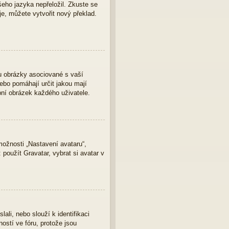
eho jazyka nepřeložil. Zkuste se
je, můžete vytvořit nový překlad.
u obrázky asociované s vaší
nebo pomáhají určit jakou mají
bní obrázek každého uživatele.
ožnosti „Nastavení avataru“,
 použít Gravatar, vybrat si avatar v
ali, nebo slouží k identifikaci
ostí ve fóru, protože jsou