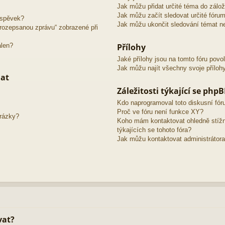
Jak můžu přidat určité téma do zálo
Jak můžu začít sledovat určité fóru
íspěvek?
Jak můžu ukončit sledování témat ne
o rozepsanou zprávu“ zobrazené při
álen?
Přílohy
Jaké přílohy jsou na tomto fóru povo
Jak můžu najít všechny svoje příloh
mat
Záležitosti týkající se php
Kdo naprogramoval toto diskusní fó
Proč ve fóru není funkce XY?
brázky?
Koho mám kontaktovat ohledně stížno
týkajících se tohoto fóra?
Jak můžu kontaktovat administrátora
vat?