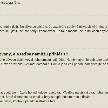
strátora fóra.
?
mu může dojít. Nejdříve se ujistěte, že zadáváte správné uživatelské jméno a
yste se ujistili, že jste nebyli zabanováni. Je také možné, že je na webu chyb
rovaný, ale teď se nemůžu přihlásit?!
ého důvodu deaktivoval nebo smazal váš účet. Na některých fórech také pravid
, čímž se zmenší velikost databáze. Pokud je to váš případ, zaregistrujte se 
at zpět, ale můžete ho jednoduše resetovat. Přejděte na přihlašovací stránk
ukcí, které dostanete na email a brzy se opět budete moci přihlásit.
 heslo, kontaktujte administrátora fóra.