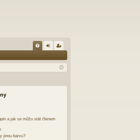
FA
řih
eg
Q
lá
ist
sit
ro
se
va
t
iny
pin a jak se můžu stát členem
?
y jinou barvu?