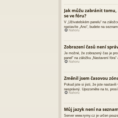
Jak můžu zabránit tomu, 
se ve fóru?
V „Uživatelském panelu“ na záložc
nastavíte „Ano“, budete na seznamu
Nahoru
Zobrazení časů není sprá
Je možné, že zobrazený čas je pro 
panel“ na záložku „Nastavení fóra“
Nahoru
Změnil jsem časovou zónu,
Pokud jste si jisti, že jste nastav
nesprávný. Upozorněte na to, prosí
Nahoru
Můj jazyk není na sezna
Server www.rymy.cz je určen pouze