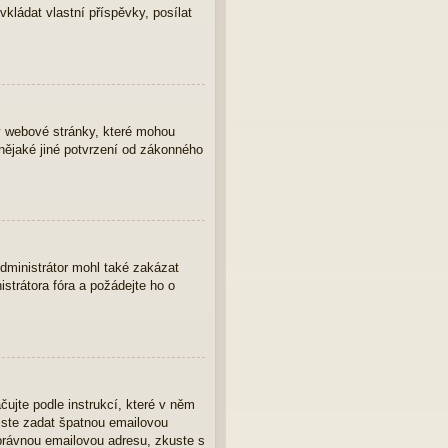
vkládat vlastní příspěvky, posílat
y webové stránky, které mohou
nějaké jiné potvrzení od zákonného
Administrátor mohl také zakázat
strátora fóra a požádejte ho o
čujte podle instrukcí, které v něm
 jste zadat špatnou emailovou
správnou emailovou adresu, zkuste s