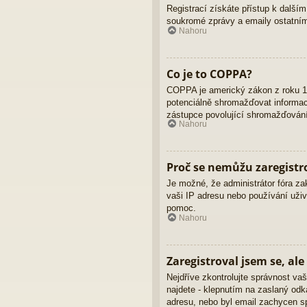
Registrací získáte přístup k dalším
soukromé zprávy a emaily ostatním
Nahoru
Co je to COPPA?
COPPA je americký zákon z roku 19
potenciálně shromažďovat informace
zástupce povolující shromažďování 
Nahoru
Proč se nemůžu zaregistr
Je možné, že administrátor fóra za
vaši IP adresu nebo používání uživ
pomoc.
Nahoru
Zaregistroval jsem se, ale
Nejdříve zkontrolujte správnost vaš
najdete - klepnutím na zaslaný odka
adresu, nebo byl email zachycen sp