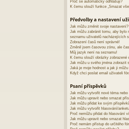
Proč se automaticky odhlašuji?
K čemu slouží funkce „Smazat vše
Předvolby a nastavení uži
Jak můžu změnit svoje nastavení?
Jak můžu zabránit tomu, aby bylo 
seznamu uživatelů nacházejících s
Zobrazení časů není správné!
Změnil jsem časovou zónu, ale čas
Můj jazyk není na seznamu!
K čemu slouží obrázky zobrazené 
Jak můžu u svého jména zobrazit s
Jaká je moje hodnost a jak ji můžu
Když chci poslat email uživateli fó
Psaní příspěvků
Jak můžu vytvořit nové téma nebo
Jak můžu upravit nebo smazat pří
Jak můžu přidat ke svým příspěvk
Jak můžu vytvořit hlasování/anket
Proč nemůžu přidat do hlasování v
Jak můžu upravit nebo smazat hla
Proč nemám přístup do určitého fó