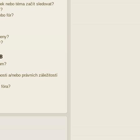
žek nebo téma začít sledovat?
m?
bo fór?
leny?
y?
BB
rum?
sti a/nebo právních záležitostí
 fóra?