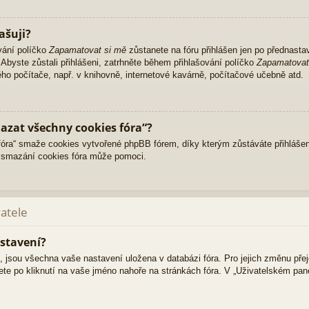
ašuji?
vání políčko
Zapamatovat si mě
zůstanete na fóru přihlášen jen po přednasta
Abyste zůstali přihlášeni, zatrhněte během přihlašování políčko
Zapamatovat
ného počítače, např. v knihovně, internetové kavárně, počítačové učebně atd.
azat všechny cookies fóra“?
ra“ smaže cookies vytvořené phpBB fórem, díky kterým zůstáváte přihlášen
 smazání cookies fóra může pomoci.
vatele
stavení?
i, jsou všechna vaše nastavení uložena v databázi fóra. Pro jejich změnu pře
ete po kliknutí na vaše jméno nahoře na stránkách fóra. V „Uživatelském pa