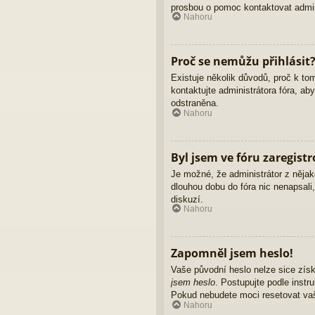
prosbou o pomoc kontaktovat admini
Nahoru
Proč se nemůžu přihlásit
Existuje několik důvodů, proč k to
kontaktujte administrátora fóra, ab
odstraněna.
Nahoru
Byl jsem ve fóru zaregist
Je možné, že administrátor z nějak
dlouhou dobu do fóra nic nenapsali
diskuzí.
Nahoru
Zapomněl jsem heslo!
Vaše původní heslo nelze sice získ
jsem heslo
. Postupujte podle instr
Pokud nebudete moci resetovat vaše
Nahoru