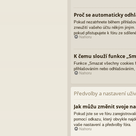
Proč se automaticky odhl
Pokud nezatrhnete během přihlašo
zneužití vašeho účtu někým jiným. 
pokud přistupujete k fóru ze sdíle
Nahoru
K čemu slouží funkce „Sm
Funkce „Smazat všechny cookies fó
přihlašováním nebo odhlašováním,
Nahoru
Předvolby a nastavení uži
Jak můžu změnit svoje na
Pokud jste se ve fóru zaregistroval
pomocí odkazu, který obvykle najd
vaše nastavení a předvolby fóra.
Nahoru