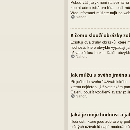
Pokud váš jazyk není na seznamu ja
zeptat administrátora fóra, jestli
Více informací můžete najít na we
Nahoru
K čemu slouží obrázky z
Existují dva druhy obrázků, které
hodností, které obvykle vypadají ja
uživatelé fóra funkci. Další, obvy
Nahoru
Jak můžu u svého jména z
Přejděte do svého "Uživatelského 
kterou najdete v „Uživatelském pane
Galerii, použít vzdálený avatar (z 
Nahoru
Jaká je moje hodnost a ja
Hodnosti, které jsou zobrazeny pod 
určitých uživatelů např. moderátor