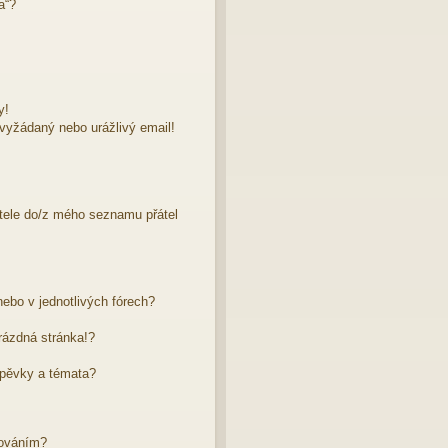
a“?
y!
evyžádaný nebo urážlivý email!
atele do/z mého seznamu přátel
ebo v jednotlivých fórech?
rázdná stránka!?
spěvky a témata?
dováním?