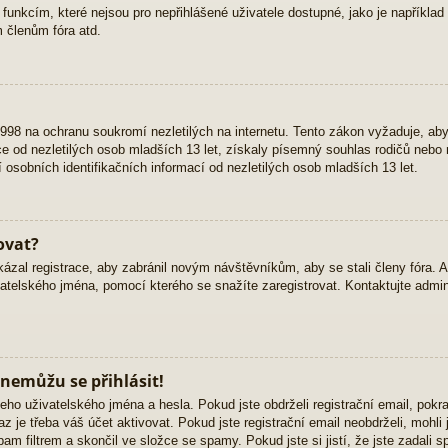
 funkcím, které nejsou pro nepřihlášené uživatele dostupné, jako je například 
 členům fóra atd.
98 na ochranu soukromí nezletilých na internetu. Tento zákon vyžaduje, ab
 od nezletilých osob mladších 13 let, získaly písemný souhlas rodičů nebo 
osobních identifikačních informací od nezletilých osob mladších 13 let.
ovat?
kázal registrace, aby zabránil novým návštěvníkům, aby se stali členy fóra. 
atelského jména, pomocí kterého se snažíte zaregistrovat. Kontaktujte admini
 nemůžu se přihlásit!
eho uživatelského jména a hesla. Pokud jste obdrželi registrační email, pokra
z je třeba váš účet aktivovat. Pokud jste registrační email neobdrželi, mohli
am filtrem a skončil ve složce se spamy. Pokud jste si jistí, že jste zadali 