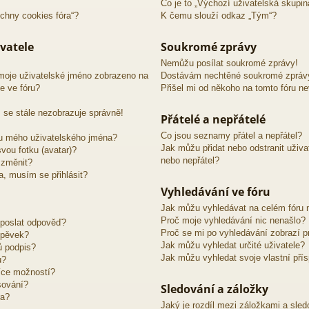
Co je to „Výchozí uživatelská skupin
chny cookies fóra“?
K čemu slouží odkaz „Tým“?
vatele
Soukromé zprávy
Nemůžu posílat soukromé zprávy!
moje uživatelské jméno zobrazeno na
Dostávám nechtěné soukromé zpráv
e ve fóru?
Přišel mi od někoho na tomto fóru n
 se stále nezobrazuje správně!
Přátelé a nepřátelé
Co jsou seznamy přátel a nepřátel?
u mého uživatelského jména?
Jak můžu přidat nebo odstranit uživ
vou fotku (avatar)?
nebo nepřátel?
 změnit?
ra, musím se přihlásit?
Vyhledávání ve fóru
Jak můžu vyhledávat na celém fóru n
Proč moje vyhledávání nic nenašlo?
 poslat odpověď?
Proč se mi po vyhledávání zobrazí p
spěvek?
Jak můžu vyhledat určité uživatele?
ů podpis?
Jak můžu vyhledat svoje vlastní pří
u?
íce možností?
sování?
Sledování a záložky
ra?
Jaký je rozdíl mezi záložkami a sle