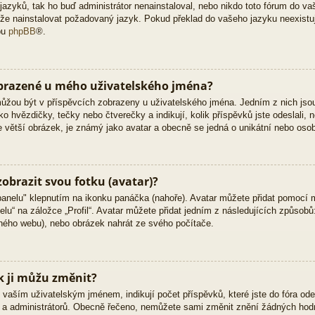
zyků, tak ho buď administrátor nenainstaloval, nebo nikdo toto fórum do vaš
 může nainstalovat požadovaný jazyk. Pokud překlad do vašeho jazyku neexistu
bu
phpBB
®.
obrazené u mého uživatelského jména?
 můžou být v příspěvcích zobrazeny u uživatelského jména. Jedním z nich jso
ko hvězdičky, tečky nebo čtverečky a indikují, kolik příspěvků jste odeslali, 
kle větší obrázek, je známý jako avatar a obecně se jedná o unikátní nebo oso
obrazit svou fotku (avatar)?
panelu" klepnutím na ikonku panáčka (nahoře). Avatar můžete přidat pomocí m
lu“ na záložce „Profil“. Avatar můžete přidat jedním z následujících způsobů:
jiného webu), nebo obrázek nahrát ze svého počítače.
k ji můžu změnit?
vaším uživatelským jménem, indikují počet příspěvků, které jste do fóra odesl
ů a administrátorů. Obecně řečeno, nemůžete sami změnit znění žádných hodn