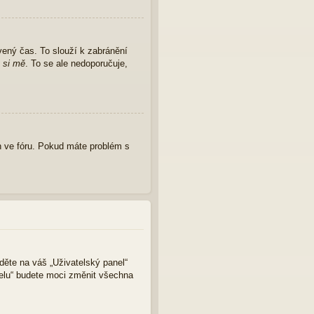
vený čas. To slouží k zabránění
 si mě
. To se ale nedoporučuje,
 ve fóru. Pokud máte problém s
jděte na váš „Uživatelský panel“
nelu“ budete moci změnit všechna