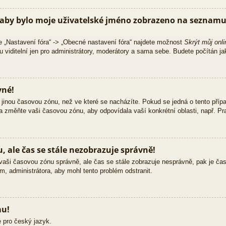
aby bylo moje uživatelské jméno zobrazeno na seznamu 
e „Nastavení fóra“ -> „Obecné nastavení fóra“ najdete možnost
Skrýt můj onli
 viditelní jen pro administrátory, moderátory a sama sebe. Budete počítán jak
vné!
jinou časovou zónu, než ve které se nacházíte. Pokud se jedná o tento přípa
 a změňte vaši časovou zónu, aby odpovídala vaší konkrétní oblasti, např. Pra
 ale čas se stále nezobrazuje správně!
ili vaši časovou zónu správně, ale čas se stále zobrazuje nesprávně, pak je č
m, administrátora, aby mohl tento problém odstranit.
mu!
 pro český jazyk.