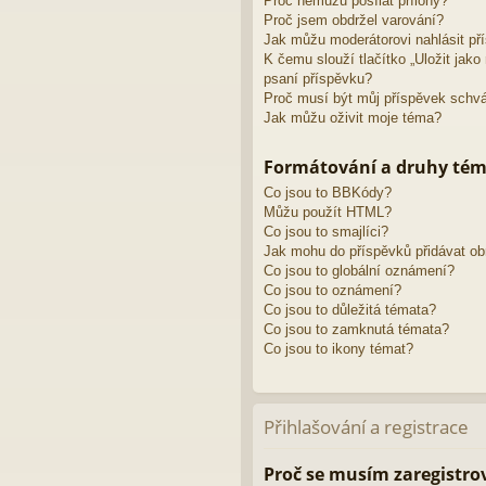
Proč nemůžu posílat přílohy?
Proč jsem obdržel varování?
Jak můžu moderátorovi nahlásit př
K čemu slouží tlačítko „Uložit jak
psaní příspěvku?
Proč musí být můj příspěvek schv
Jak můžu oživit moje téma?
Formátování a druhy té
Co jsou to BBKódy?
Můžu použít HTML?
Co jsou to smajlíci?
Jak mohu do příspěvků přidávat o
Co jsou to globální oznámení?
Co jsou to oznámení?
Co jsou to důležitá témata?
Co jsou to zamknutá témata?
Co jsou to ikony témat?
Přihlašování a registrace
Proč se musím zaregistro