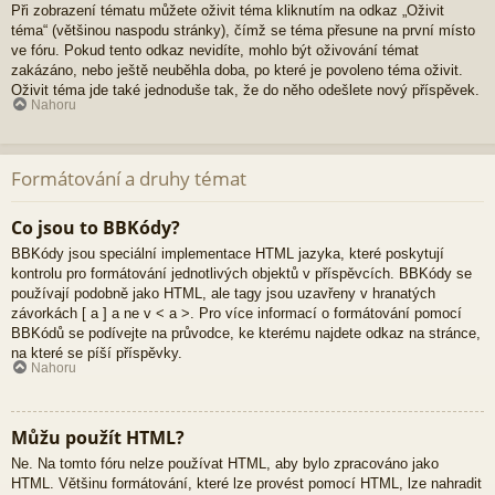
Při zobrazení tématu můžete oživit téma kliknutím na odkaz „Oživit
téma“ (většinou naspodu stránky), čímž se téma přesune na první místo
ve fóru. Pokud tento odkaz nevidíte, mohlo být oživování témat
zakázáno, nebo ještě neuběhla doba, po které je povoleno téma oživit.
Oživit téma jde také jednoduše tak, že do něho odešlete nový příspěvek.
Nahoru
Formátování a druhy témat
Co jsou to BBKódy?
BBKódy jsou speciální implementace HTML jazyka, které poskytují
kontrolu pro formátování jednotlivých objektů v příspěvcích. BBKódy se
používají podobně jako HTML, ale tagy jsou uzavřeny v hranatých
závorkách [ a ] a ne v < a >. Pro více informací o formátování pomocí
BBKódů se podívejte na průvodce, ke kterému najdete odkaz na stránce,
na které se píší příspěvky.
Nahoru
Můžu použít HTML?
Ne. Na tomto fóru nelze používat HTML, aby bylo zpracováno jako
HTML. Většinu formátování, které lze provést pomocí HTML, lze nahradit