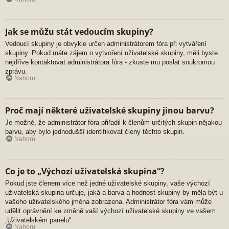
Jak se můžu stát vedoucím skupiny?
Vedoucí skupiny je obvykle určen administrátorem fóra při vytváření
skupiny. Pokud máte zájem o vytvoření uživatelské skupiny, měli byste
nejdříve kontaktovat administrátora fóra - zkuste mu poslat soukromou
zprávu.
Nahoru
Proč mají některé uživatelské skupiny jinou barvu?
Je možné, že administrátor fóra přiřadil k členům určitých skupin nějakou
barvu, aby bylo jednodušší identifikovat členy těchto skupin.
Nahoru
Co je to „Výchozí uživatelská skupina“?
Pokud jste členem více než jedné uživatelské skupiny, vaše výchozí
uživatelská skupina určuje, jaká a barva a hodnost skupiny by měla být u
vašeho uživatelského jména zobrazena. Administrátor fóra vám může
udělit oprávnění ke změně vaší výchozí uživatelské skupiny ve vašem
„Uživatelském panelu“.
Nahoru