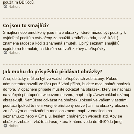
použitím BBKódů.
Nahoru
Co jsou to smajlíci?
Smajlíci nebo emotikony jsou malé obrázky, které můžou být použity k
vyjádření pocitů a vytvořeny za použití krátkého kódu, např. kód :)
znamená radost a kód :( znamená smutek. Úplný seznam smajlíků
najdete na formuláři, na kterém se tvoří zprávy a příspěvky.
Nahoru
Jak mohu do příspěvků přidávat obrázky?
Ano, obrázky můžou být ve vašich příspěvcích zobrazeny. Pokud
administrátor povolil ve fóru používání příloh, budete moci nahrát obrázek
do fóra. V opačném případě musíte odkázat na obrázek, který se nachází
na veřejně přístupném webovém serveru, např. http://www.priklad.cz/muj-
obrazek.gif. Nemůžete odkázat na obrázek uložený ve vašem vlastním
počítači (pokud to není veřejně přístupný server) ani na obrázky uložené
za nějakým autentizačním mechanizmem, např. v emailech na
seznamu.cz nebo v Gmailu, heslem chráněných webech atd. Aby se
obrázek zobrazil, vložte adresu, která k němu vede do BBKódu [img].
Nahoru