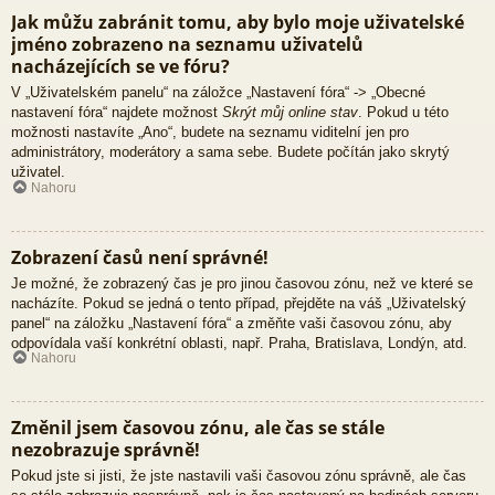
Jak můžu zabránit tomu, aby bylo moje uživatelské
jméno zobrazeno na seznamu uživatelů
nacházejících se ve fóru?
V „Uživatelském panelu“ na záložce „Nastavení fóra“ -> „Obecné
nastavení fóra“ najdete možnost
Skrýt můj online stav
. Pokud u této
možnosti nastavíte „Ano“, budete na seznamu viditelní jen pro
administrátory, moderátory a sama sebe. Budete počítán jako skrytý
uživatel.
Nahoru
Zobrazení časů není správné!
Je možné, že zobrazený čas je pro jinou časovou zónu, než ve které se
nacházíte. Pokud se jedná o tento případ, přejděte na váš „Uživatelský
panel“ na záložku „Nastavení fóra“ a změňte vaši časovou zónu, aby
odpovídala vaší konkrétní oblasti, např. Praha, Bratislava, Londýn, atd.
Nahoru
Změnil jsem časovou zónu, ale čas se stále
nezobrazuje správně!
Pokud jste si jisti, že jste nastavili vaši časovou zónu správně, ale čas