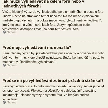
Jak můžu vyhledávat na celém fóru nebo v
jednotlivých fórech?
Vložte hledaný výraz do vyhledávacího pole umístěného na obsahu fóra
(indexu) nebo na stránkách témat nebo fór. Na rozšířené vyhledávání
můžete přejít kliknutím na odkaz (nebo ikonu) „Rozšířené vyhledávání“,
který najdete na všech stránkách fóra. Jakým způsobem bude
vyhledávání dostupné závisí na použitém vzhledu fóra.
Nahoru
Proč moje vyhledávání nic nenašlo?
Vámi hledaný výraz byl pravděpodobně příliš obecný a obsahoval mnoho
běžných termínů, které phpBB neindexuje. Buďte konkrétnější a použijte
možnosti v „Rozšířeném vyhledávání“.
Nahoru
Proč se mi po vyhledávání zobrazí prázdná stránka!?
Vaše vyhledávání vrátilo příliš mnoho výsledků a webový server je nebyl
schopen zpracovat. Přejděte na „Rozšířené vyhledávání“ a použijte
konkrétnější hledané výrazy a vyberte fóra, ve kterých budete
vyhledávat.
Nahoru