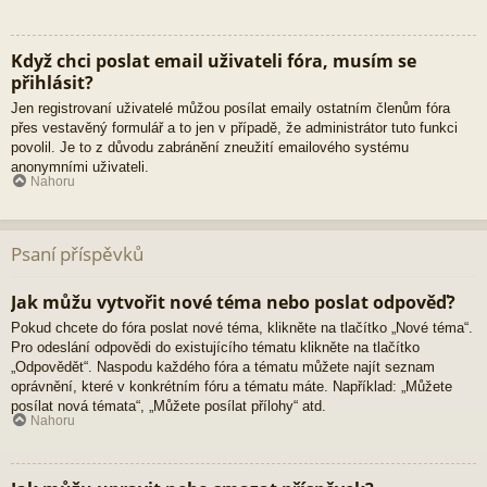
Když chci poslat email uživateli fóra, musím se
přihlásit?
Jen registrovaní uživatelé můžou posílat emaily ostatním členům fóra
přes vestavěný formulář a to jen v případě, že administrátor tuto funkci
povolil. Je to z důvodu zabránění zneužití emailového systému
anonymními uživateli.
Nahoru
Psaní příspěvků
Jak můžu vytvořit nové téma nebo poslat odpověď?
Pokud chcete do fóra poslat nové téma, klikněte na tlačítko „Nové téma“.
Pro odeslání odpovědi do existujícího tématu klikněte na tlačítko
„Odpovědět“. Naspodu každého fóra a tématu můžete najít seznam
oprávnění, které v konkrétním fóru a tématu máte. Například: „Můžete
posílat nová témata“, „Můžete posílat přílohy“ atd.
Nahoru