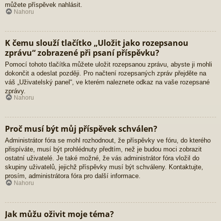
můžete příspěvek nahlásit.
Nahoru
K čemu slouží tlačítko „Uložit jako rozepsanou
zprávu“ zobrazené při psaní příspěvku?
Pomocí tohoto tlačítka můžete uložit rozepsanou zprávu, abyste ji mohli
dokončit a odeslat později. Pro načtení rozepsaných zpráv přejděte na
váš „Uživatelský panel“, ve kterém naleznete odkaz na vaše rozepsané
zprávy.
Nahoru
Proč musí být můj příspěvek schválen?
Administrátor fóra se mohl rozhodnout, že příspěvky ve fóru, do kterého
přispíváte, musí být prohlédnuty předtím, než je budou moci zobrazit
ostatní uživatelé. Je také možné, že vás administrátor fóra vložil do
skupiny uživatelů, jejichž příspěvky musí být schváleny. Kontaktujte,
prosím, administrátora fóra pro další informace.
Nahoru
Jak můžu oživit moje téma?