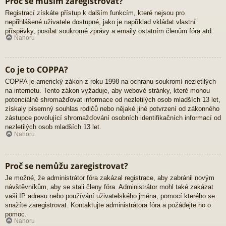
Proč se musím zaregistrovat?
Registrací získáte přístup k dalším funkcím, které nejsou pro
nepřihlášené uživatele dostupné, jako je například vkládat vlastní
příspěvky, posílat soukromé zprávy a emaily ostatním členům fóra atd.
Nahoru
Co je to COPPA?
COPPA je americký zákon z roku 1998 na ochranu soukromí nezletilých
na internetu. Tento zákon vyžaduje, aby webové stránky, které mohou
potenciálně shromažďovat informace od nezletilých osob mladších 13 let,
získaly písemný souhlas rodičů nebo nějaké jiné potvrzení od zákonného
zástupce povolující shromažďování osobních identifikačních informací od
nezletilých osob mladších 13 let.
Nahoru
Proč se nemůžu zaregistrovat?
Je možné, že administrátor fóra zakázal registrace, aby zabránil novým
návštěvníkům, aby se stali členy fóra. Administrátor mohl také zakázat
vaši IP adresu nebo používání uživatelského jména, pomocí kterého se
snažíte zaregistrovat. Kontaktujte administrátora fóra a požádejte ho o
pomoc.
Nahoru