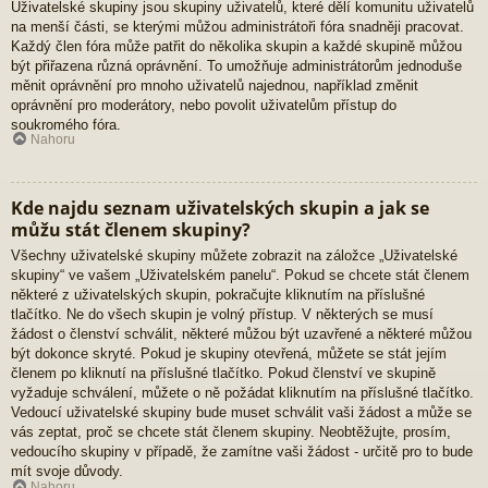
Uživatelské skupiny jsou skupiny uživatelů, které dělí komunitu uživatelů
na menší části, se kterými můžou administrátoři fóra snadněji pracovat.
Každý člen fóra může patřit do několika skupin a každé skupině můžou
být přiřazena různá oprávnění. To umožňuje administrátorům jednoduše
měnit oprávnění pro mnoho uživatelů najednou, například změnit
oprávnění pro moderátory, nebo povolit uživatelům přístup do
soukromého fóra.
Nahoru
Kde najdu seznam uživatelských skupin a jak se
můžu stát členem skupiny?
Všechny uživatelské skupiny můžete zobrazit na záložce „Uživatelské
skupiny“ ve vašem „Uživatelském panelu“. Pokud se chcete stát členem
některé z uživatelských skupin, pokračujte kliknutím na příslušné
tlačítko. Ne do všech skupin je volný přístup. V některých se musí
žádost o členství schválit, některé můžou být uzavřené a některé můžou
být dokonce skryté. Pokud je skupiny otevřená, můžete se stát jejím
členem po kliknutí na příslušné tlačítko. Pokud členství ve skupině
vyžaduje schválení, můžete o ně požádat kliknutím na příslušné tlačítko.
Vedoucí uživatelské skupiny bude muset schválit vaši žádost a může se
vás zeptat, proč se chcete stát členem skupiny. Neobtěžujte, prosím,
vedoucího skupiny v případě, že zamítne vaši žádost - určitě pro to bude
mít svoje důvody.
Nahoru