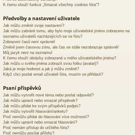
K čemu slouží funkce „Smazat všechny cookies fóra“?
Předvolby a nastavení uživatele
Jak můžu změnit svoje nastavení?
Jak můžu zabránit tomu, aby bylo moje uživatelské jméno zobrazeno na
seznamu uživatelů nacházejících se ve fóru?
Zobrazení časů není správné!
Změnil jsem časovou zónu, ale čas se stále nezobrazuje správně!
Můj jazyk není na seznamu!
K čemu slouží obrázky zobrazené u mého uživatelského jména?
Jak můžu u svého jména zobrazit svou fotku (avatar)?
Jaká je moje hodnost a jak ji můžu změnit?
Když chci poslat email uživateli fóra, musím se přihlásit?
Psaní příspěvků
Jak můžu vytvořit nové téma nebo poslat odpověď?
Jak můžu upravit nebo smazat příspěvek?
Jak můžu přidat ke svým příspěvků podpis?
Jak můžu vytvořit hlasování/anketu?
Proč nemůžu přidat do hlasování více možností?
Jak můžu upravit nebo smazat hlasování?
Proč nemám přístup do určitého fóra?
Proč nemůžu posílat přílohy?