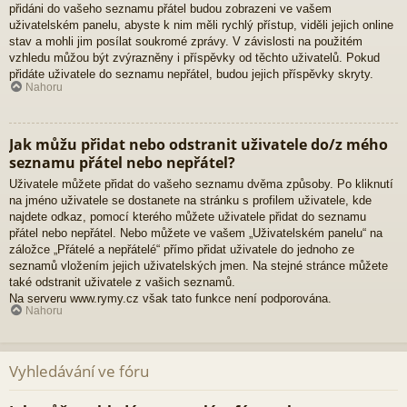
přidáni do vašeho seznamu přátel budou zobrazeni ve vašem
uživatelském panelu, abyste k nim měli rychlý přístup, viděli jejich online
stav a mohli jim posílat soukromé zprávy. V závislosti na použitém
vzhledu můžou být zvýrazněny i příspěvky od těchto uživatelů. Pokud
přidáte uživatele do seznamu nepřátel, budou jejich příspěvky skryty.
Nahoru
Jak můžu přidat nebo odstranit uživatele do/z mého
seznamu přátel nebo nepřátel?
Uživatele můžete přidat do vašeho seznamu dvěma způsoby. Po kliknutí
na jméno uživatele se dostanete na stránku s profilem uživatele, kde
najdete odkaz, pomocí kterého můžete uživatele přidat do seznamu
přátel nebo nepřátel. Nebo můžete ve vašem „Uživatelském panelu“ na
záložce „Přátelé a nepřátelé“ přímo přidat uživatele do jednoho ze
seznamů vložením jejich uživatelských jmen. Na stejné stránce můžete
také odstranit uživatele z vašich seznamů.
Na serveru www.rymy.cz však tato funkce není podporována.
Nahoru
Vyhledávání ve fóru