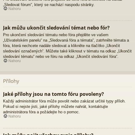
„Sledovat fórum“, který se nachází naspodu stránky.
Nahoru
Jak můžu ukončit sledování témat nebo fór?
Pro ukončení sledování tématu nebo fóra přejděte ve vašem
„Uživatelském panelu“ na „Sledovaná fóra a témata“, zatrhněte témata a
fóra, která nechcete nadále sledovat a klikněte na tlačítko „Ukončit
sledování označených“. Můžete také kliknout v tématu na odkaz „Ukončit
sledování tématu“ nebo ve fóru na odkaz „Ukončit sledování fóra“.
Nahoru
Přílohy
Jaké přílohy jsou na tomto fóru povoleny?
Každý administrátor fóra může povolit nebo zakázat určité typy příloh.
Pokud si nejste jisti, jaké přílohy můžete nahrát, kontaktujte
administrátora fóra a požádejte ho o pomoc.
Nahoru