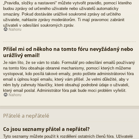
„Pravidla, složky a nastavení“ můžete vytvořit pravidlo, pomocí kterého
budou zprávy od určeného uživatele nebo uživatelů automaticky
smazány. Pokud dostáváte urážlivé soukromé zprávy od určitého
uživatele, nahlaste zprávy moderátorům. Ti mají pravomoc zabránit
uživateli v odesílání soukromých zpráv.
Nahoru
Přišel mi od někoho na tomto fóru nevyžádaný nebo
urážlivý email!
Je nám líto, že se vám to stalo. Formulář pro odesílání emailů používaný
na tomto fóru obsahuje obranné mechanismy, pomocí kterých můžeme
vystopovat, kdo posílá takové emaily, proto pošlete administrátorovi fóra
email s úplnou kopií emailu, který vám přišel. Je velmi důležité, aby v
něm byly zahrnuty hlavičky, které obsahují podrobné údaje o uživateli,
který email poslal. Administrátor fóra pak bude moci problém vyřešit.
Nahoru
Přátelé a nepřátelé
Co jsou seznamy přátel a nepřátel?
Tyto seznamy můžete použít k rozdělení ostatních členů fóra. Uživatelé