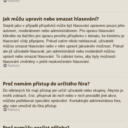
Nahoru
Jak můžu upravit nebo smazat hlasování?
Stejně jako v případě příspěvků může být hlasování upraveno pouze jeho
autorem, moderátorem nebo administrátorem. Pro úpravu hlasování
klikněte na tlačítko pro úpravu prvního příspěvku v tématu, ke kterému je
hlasování vždy připojeno. Pokud zatím nikdo nehlasoval, uživatelé
můžou smazat hlasování nebo v něm upravit jakoukoliv možnost. Pokud
ale již uživatelé hlasovali, jen administrátoři nebo moderátoři můžou
upravit nebo smazat hlasování. To zabrání tomu, aby byly možnosti
hlasování změněny v ještě neukončeném hlasování.
Nahoru
Proč nemám přístup do určitého fóra?
Do některých fór mají přístup jen určití uživatelé nebo skupiny. Abyste je
mohli zobrazit, číst, přispívat do nich nebo v nich provádět jiné akce,
můžete potřebovat speciální oprávnění. Kontaktujte administrátora fóra,
aby vám umožnil do fóra přístup.
Nahoru
Proč nemůžu posílat přílohy?