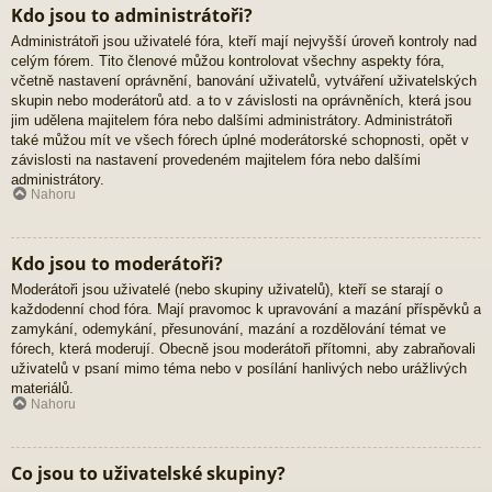
Kdo jsou to administrátoři?
Administrátoři jsou uživatelé fóra, kteří mají nejvyšší úroveň kontroly nad
celým fórem. Tito členové můžou kontrolovat všechny aspekty fóra,
včetně nastavení oprávnění, banování uživatelů, vytváření uživatelských
skupin nebo moderátorů atd. a to v závislosti na oprávněních, která jsou
jim udělena majitelem fóra nebo dalšími administrátory. Administrátoři
také můžou mít ve všech fórech úplné moderátorské schopnosti, opět v
závislosti na nastavení provedeném majitelem fóra nebo dalšími
administrátory.
Nahoru
Kdo jsou to moderátoři?
Moderátoři jsou uživatelé (nebo skupiny uživatelů), kteří se starají o
každodenní chod fóra. Mají pravomoc k upravování a mazání příspěvků a
zamykání, odemykání, přesunování, mazání a rozdělování témat ve
fórech, která moderují. Obecně jsou moderátoři přítomni, aby zabraňovali
uživatelů v psaní mimo téma nebo v posílání hanlivých nebo urážlivých
materiálů.
Nahoru
Co jsou to uživatelské skupiny?