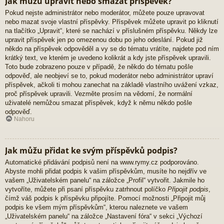
Jak můžu upravit nebo smazat příspěvek?
Pokud nejste administrátor nebo moderátor, můžete pouze upravovat
nebo mazat svoje vlastní příspěvky. Příspěvek můžete upravit po kliknutí
na tlačítko „Upravit“, které se nachází v příslušném příspěvku. Někdy lze
upravit příspěvek jen po omezenou dobu po jeho odeslání. Pokud již
někdo na příspěvek odpověděl a vy se do tématu vrátíte, najdete pod ním
krátký text, ve kterém je uvedeno kolikrát a kdy jste příspěvek upravili.
Toto bude zobrazeno pouze v případě, že někdo do tématu pošle
odpověď, ale neobjeví se to, pokud moderátor nebo administrátor upraví
příspěvek, ačkoli ti mohou zanechat na základě vlastního uvážení vzkaz,
proč příspěvek upravili. Vezměte prosím na vědomí, že normální
uživatelé nemůžou smazat příspěvek, když k němu někdo pošle
odpověď.
Nahoru
Jak můžu přidat ke svým příspěvků podpis?
Automatické přidávání podpisů není na www.rymy.cz podporováno.
Abyste mohli přidat podpis k vašim příspěvkům, musíte ho nejdřív ve
vašem „Uživatelském panelu“ na záložce „Profil“ vytvořit. Jakmile ho
vytvoříte, můžete při psaní příspěvku zatrhnout políčko
Připojit podpis
,
čímž váš podpis k příspěvku připojíte. Pomocí možnosti „Připojit můj
podpis ke všem mým příspěvkům“, kterou naleznete ve vašem
„Uživatelském panelu“ na záložce „Nastavení fóra“ v sekci „Výchozí