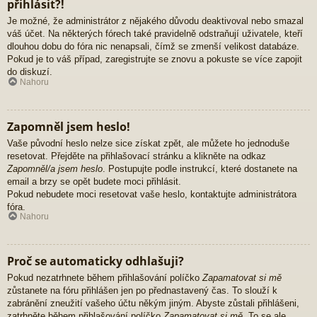
přihlásit?!
Je možné, že administrátor z nějakého důvodu deaktivoval nebo smazal
váš účet. Na některých fórech také pravidelně odstraňují uživatele, kteří
dlouhou dobu do fóra nic nenapsali, čímž se zmenší velikost databáze.
Pokud je to váš případ, zaregistrujte se znovu a pokuste se více zapojit
do diskuzí.
Nahoru
Zapomněl jsem heslo!
Vaše původní heslo nelze sice získat zpět, ale můžete ho jednoduše
resetovat. Přejděte na přihlašovací stránku a klikněte na odkaz
Zapomněl/a jsem heslo
. Postupujte podle instrukcí, které dostanete na
email a brzy se opět budete moci přihlásit.
Pokud nebudete moci resetovat vaše heslo, kontaktujte administrátora
fóra.
Nahoru
Proč se automaticky odhlašuji?
Pokud nezatrhnete během přihlašování políčko
Zapamatovat si mě
zůstanete na fóru přihlášen jen po přednastavený čas. To slouží k
zabránění zneužití vašeho účtu někým jiným. Abyste zůstali přihlášeni,
zatrhněte během přihlašování políčko
Zapamatovat si mě
. To se ale