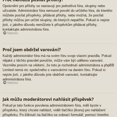
Oprávnění pro přílohy se nastavují pro jednotlivá fóra, skupiny nebo
uživatele. Administrátor fóra nemusel povolit do určitého fóra, do kterého
můžete posílat příspěvky, přidávat přílohy, nebo možná, že posílat
přílohy můžou jen určité skupiny, do kterých nepatříte. Pokud si nejste
jisti, z jakého důvodu nemůžete k příspěvkům přidávat přílohy,
kontaktujte administrátora fóra.
Nahoru
Proč jsem obdržel varování?
Každý administrátor fóra má na svém fóru svoje vlastní pravidla. Pokud
nějaké z těchto pravidel porušíte, může vám být uděleno varování.
Vezměte prosím na vědomí, že toto je rozhodnutí administrátora a phpBB
Limited nemá nic společného s varováními na daném fóru. Pokud si
nejste jisti, z jakého důvodu jste obdrželi varování, kontaktujte
administrátora fóra.
Nahoru
Jak můžu moderátorovi nahlásit příspěvek?
Pokud je tato funkce povolena administrátorem fóra, měli byste v
příspěvku, který chcete nahlásit, vidět tlačítko (ikonu) pro nahlášení
příspěvku. Po kliknutí na tlačítko se zobrazí formulář, pomocí kterého