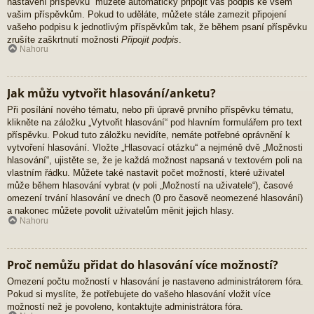
nastavení příspěvků“ můžete automaticky připojit váš podpis ke všem
vašim příspěvkům. Pokud to uděláte, můžete stále zamezit připojení
vašeho podpisu k jednotlivým příspěvkům tak, že během psaní příspěvku
zrušíte zaškrtnutí možnosti
Připojit podpis
.
Nahoru
Jak můžu vytvořit hlasování/anketu?
Při posílání nového tématu, nebo při úpravě prvního příspěvku tématu,
klikněte na záložku „Vytvořit hlasování“ pod hlavním formulářem pro text
příspěvku. Pokud tuto záložku nevidíte, nemáte potřebné oprávnění k
vytvoření hlasování. Vložte „Hlasovací otázku“ a nejméně dvě „Možnosti
hlasování“, ujistěte se, že je každá možnost napsaná v textovém poli na
vlastním řádku. Můžete také nastavit počet možností, které uživatel
může během hlasování vybrat (v poli „Možností na uživatele“), časové
omezení trvání hlasování ve dnech (0 pro časově neomezené hlasování)
a nakonec můžete povolit uživatelům měnit jejich hlasy.
Nahoru
Proč nemůžu přidat do hlasování více možností?
Omezení počtu možností v hlasování je nastaveno administrátorem fóra.
Pokud si myslíte, že potřebujete do vašeho hlasování vložit více
možností než je povoleno, kontaktujte administrátora fóra.