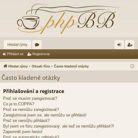
Hledat rýmy
ór
řih
eg
Přihlásit se
Registrovat
a
lá
ist
Hledat rýmy
Obsah fóra
Často kladené otázky
sit
ro
Často kladené otázky
se
va
Přihlašování a registrace
t
Proč se musím zaregistrovat?
Co je to COPPA?
Proč se nemůžu zaregistrovat?
Zaregistroval jsem se, ale nemůžu se přihlásit!
Proč se nemůžu přihlásit?
Byl jsem ve fóru zaregistrovaný, ale teď se nemůžu přihlásit?!
Zapomněl jsem heslo!
Proč se automaticky odhlašuji?