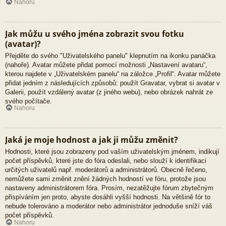
Nahoru
Jak můžu u svého jména zobrazit svou fotku
(avatar)?
Přejděte do svého "Uživatelského panelu" klepnutím na ikonku panáčka
(nahoře). Avatar můžete přidat pomocí možnosti „Nastavení avataru“,
kterou najdete v „Uživatelském panelu“ na záložce „Profil“. Avatar můžete
přidat jedním z následujících způsobů: použít Gravatar, vybrat si avatar v
Galerii, použít vzdálený avatar (z jiného webu), nebo obrázek nahrát ze
svého počítače.
Nahoru
Jaká je moje hodnost a jak ji můžu změnit?
Hodnosti, které jsou zobrazeny pod vaším uživatelským jménem, indikují
počet příspěvků, které jste do fóra odeslali, nebo slouží k identifikaci
určitých uživatelů např. moderátorů a administrátorů. Obecně řečeno,
nemůžete sami změnit znění žádných hodností ve fóru, protože jsou
nastaveny administrátorem fóra. Prosím, nezatěžujte fórum zbytečným
přispíváním jen proto, abyste dosáhli vyšší hodnosti. Na většině fór to
nebude tolerováno a moderátor nebo administrátor jednoduše sníží váš
počet příspěvků.
Nahoru