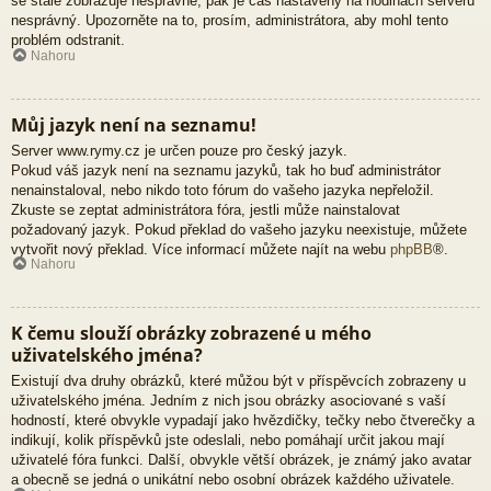
se stále zobrazuje nesprávně, pak je čas nastavený na hodinách serveru
nesprávný. Upozorněte na to, prosím, administrátora, aby mohl tento
problém odstranit.
Nahoru
Můj jazyk není na seznamu!
Server www.rymy.cz je určen pouze pro český jazyk.
Pokud váš jazyk není na seznamu jazyků, tak ho buď administrátor
nenainstaloval, nebo nikdo toto fórum do vašeho jazyka nepřeložil.
Zkuste se zeptat administrátora fóra, jestli může nainstalovat
požadovaný jazyk. Pokud překlad do vašeho jazyku neexistuje, můžete
vytvořit nový překlad. Více informací můžete najít na webu
phpBB
®.
Nahoru
K čemu slouží obrázky zobrazené u mého
uživatelského jména?
Existují dva druhy obrázků, které můžou být v příspěvcích zobrazeny u
uživatelského jména. Jedním z nich jsou obrázky asociované s vaší
hodností, které obvykle vypadají jako hvězdičky, tečky nebo čtverečky a
indikují, kolik příspěvků jste odeslali, nebo pomáhají určit jakou mají
uživatelé fóra funkci. Další, obvykle větší obrázek, je známý jako avatar
a obecně se jedná o unikátní nebo osobní obrázek každého uživatele.