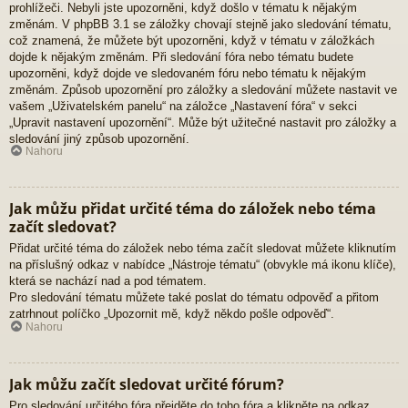
prohlížeči. Nebyli jste upozorněni, když došlo v tématu k nějakým
změnám. V phpBB 3.1 se záložky chovají stejně jako sledování tématu,
což znamená, že můžete být upozorněni, když v tématu v záložkách
dojde k nějakým změnám. Při sledování fóra nebo tématu budete
upozorněni, když dojde ve sledovaném fóru nebo tématu k nějakým
změnám. Způsob upozornění pro záložky a sledování můžete nastavit ve
vašem „Uživatelském panelu“ na záložce „Nastavení fóra“ v sekci
„Upravit nastavení upozornění“. Může být užitečné nastavit pro záložky a
sledování jiný způsob upozornění.
Nahoru
Jak můžu přidat určité téma do záložek nebo téma
začít sledovat?
Přidat určité téma do záložek nebo téma začít sledovat můžete kliknutím
na příslušný odkaz v nabídce „Nástroje tématu“ (obvykle má ikonu klíče),
která se nachází nad a pod tématem.
Pro sledování tématu můžete také poslat do tématu odpověď a přitom
zatrhnout políčko „Upozornit mě, když někdo pošle odpověď“.
Nahoru
Jak můžu začít sledovat určité fórum?
Pro sledování určitého fóra přejděte do toho fóra a klikněte na odkaz