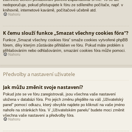
nedoporučuje, pokud přistupujete k fóru ze sdíleného počítače, např. v
knihovně, internetové kavárně, počítačové učebně atd.
Nahoru
K čemu slouží funkce „Smazat všechny cookies fóra“?
Funkce „Smazat všechny cookies fóra“ smaže cookies vytvořené phpBB
fórem, díky kterým zůstáváte přihlášen ve fóru. Pokud máte problém s
přihlašováním nebo odhlašováním, smazání cookies fóra může pomoci.
Nahoru
Předvolby a nastavení uživatele
Jak můžu změnit svoje nastavení?
Pokud jste se ve fóru zaregistrovali, jsou všechna vaše nastavení
uložena v databázi fóra. Pro jejich změnu přejděte na váš „Uživatelský
panel“ pomocí odkazu, který obvykle najdete po kliknutí na vaše jméno
nahoře na stránkách fóra. V „Uživatelském panelu“ budete moci změnit
všechna vaše nastavení a předvolby fóra.
Nahoru