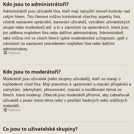
Kdo jsou to administrátoři?
Administrátoři jsou uživatelé fóra, kteří mají nejvyšší úroveň kontroly nad
celým fórem. Tito členové můžou kontrolovat všechny aspekty fóra,
včetně nastavení oprávnění, banování uživatelů, vytváření uživatelských
skupin nebo moderátorů atd. a to v závislosti na oprávněních, která jsou
jim udělena majitelem fóra nebo dalšími administrátory. Administrátoři
také můžou mít ve všech fórech úplné moderátorské schopnosti, opět v
závislosti na nastavení provedeném majitelem fóra nebo dalšími
administrátory.
Nahoru
Kdo jsou to moderátoři?
Moderátoři jsou uživatelé (nebo skupiny uživatelů), kteří se starají o
každodenní chod fóra. Mají pravomoc k upravování a mazání příspěvků a
zamykání, odemykání, přesunování, mazání a rozdělování témat ve
fórech, která moderují. Obecně jsou moderátoři přítomni, aby zabraňovali
uživatelů v psaní mimo téma nebo v posílání hanlivých nebo urážlivých
materiálů.
Nahoru
Co jsou to uživatelské skupiny?