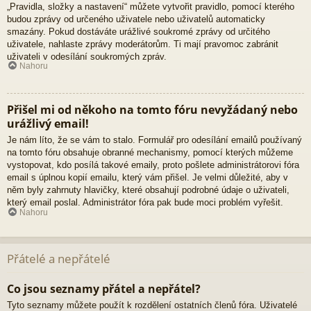
„Pravidla, složky a nastavení“ můžete vytvořit pravidlo, pomocí kterého
budou zprávy od určeného uživatele nebo uživatelů automaticky
smazány. Pokud dostáváte urážlivé soukromé zprávy od určitého
uživatele, nahlaste zprávy moderátorům. Ti mají pravomoc zabránit
uživateli v odesílání soukromých zpráv.
Nahoru
Přišel mi od někoho na tomto fóru nevyžádaný nebo
urážlivý email!
Je nám líto, že se vám to stalo. Formulář pro odesílání emailů používaný
na tomto fóru obsahuje obranné mechanismy, pomocí kterých můžeme
vystopovat, kdo posílá takové emaily, proto pošlete administrátorovi fóra
email s úplnou kopií emailu, který vám přišel. Je velmi důležité, aby v
něm byly zahrnuty hlavičky, které obsahují podrobné údaje o uživateli,
který email poslal. Administrátor fóra pak bude moci problém vyřešit.
Nahoru
Přátelé a nepřátelé
Co jsou seznamy přátel a nepřátel?
Tyto seznamy můžete použít k rozdělení ostatních členů fóra. Uživatelé