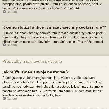
nedoporučuje, pokud přistupujete k fóru ze sdíleného počítače, např. v
knihovně, internetové kavárně, počítačové učebně atd.
Nahoru
K čemu slouží funkce „Smazat všechny cookies fóra“?
Funkce „Smazat všechny cookies fóra“ smaže cookies vytvořené phpBB
fórem, díky kterým zůstáváte přihlášen ve fóru. Pokud máte problém s
přihlašováním nebo odhlašováním, smazání cookies fóra může pomoci.
Nahoru
Předvolby a nastavení uživatele
Jak můžu změnit svoje nastavení?
Pokud jste se ve fóru zaregistrovali, jsou všechna vaše nastavení
uložena v databázi fóra. Pro jejich změnu přejděte na váš „Uživatelský
panel“ pomocí odkazu, který obvykle najdete po kliknutí na vaše jméno
nahoře na stránkách fóra. V „Uživatelském panelu“ budete moci změnit
všechna vaše nastavení a předvolby fóra.
Nahoru