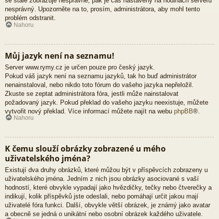
se stále zobrazuje nesprávně, pak je čas nastavený na hodinách serveru
nesprávný. Upozorněte na to, prosím, administrátora, aby mohl tento
problém odstranit.
Nahoru
Můj jazyk není na seznamu!
Server www.rymy.cz je určen pouze pro český jazyk.
Pokud váš jazyk není na seznamu jazyků, tak ho buď administrátor
nenainstaloval, nebo nikdo toto fórum do vašeho jazyka nepřeložil.
Zkuste se zeptat administrátora fóra, jestli může nainstalovat
požadovaný jazyk. Pokud překlad do vašeho jazyku neexistuje, můžete
vytvořit nový překlad. Více informací můžete najít na webu
phpBB
®.
Nahoru
K čemu slouží obrázky zobrazené u mého
uživatelského jména?
Existují dva druhy obrázků, které můžou být v příspěvcích zobrazeny u
uživatelského jména. Jedním z nich jsou obrázky asociované s vaší
hodností, které obvykle vypadají jako hvězdičky, tečky nebo čtverečky a
indikují, kolik příspěvků jste odeslali, nebo pomáhají určit jakou mají
uživatelé fóra funkci. Další, obvykle větší obrázek, je známý jako avatar
a obecně se jedná o unikátní nebo osobní obrázek každého uživatele.