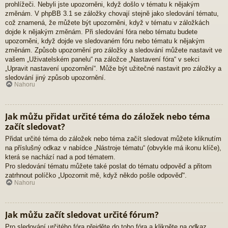
prohlížeči. Nebyli jste upozorněni, když došlo v tématu k nějakým
změnám. V phpBB 3.1 se záložky chovají stejně jako sledování tématu,
což znamená, že můžete být upozorněni, když v tématu v záložkách
dojde k nějakým změnám. Při sledování fóra nebo tématu budete
upozorněni, když dojde ve sledovaném fóru nebo tématu k nějakým
změnám. Způsob upozornění pro záložky a sledování můžete nastavit ve
vašem „Uživatelském panelu“ na záložce „Nastavení fóra“ v sekci
„Upravit nastavení upozornění“. Může být užitečné nastavit pro záložky a
sledování jiný způsob upozornění.
Nahoru
Jak můžu přidat určité téma do záložek nebo téma
začít sledovat?
Přidat určité téma do záložek nebo téma začít sledovat můžete kliknutím
na příslušný odkaz v nabídce „Nástroje tématu“ (obvykle má ikonu klíče),
která se nachází nad a pod tématem.
Pro sledování tématu můžete také poslat do tématu odpověď a přitom
zatrhnout políčko „Upozornit mě, když někdo pošle odpověď“.
Nahoru
Jak můžu začít sledovat určité fórum?
Pro sledování určitého fóra přejděte do toho fóra a klikněte na odkaz