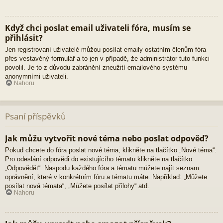
Když chci poslat email uživateli fóra, musím se
přihlásit?
Jen registrovaní uživatelé můžou posílat emaily ostatním členům fóra
přes vestavěný formulář a to jen v případě, že administrátor tuto funkci
povolil. Je to z důvodu zabránění zneužití emailového systému
anonymními uživateli.
Nahoru
Psaní příspěvků
Jak můžu vytvořit nové téma nebo poslat odpověď?
Pokud chcete do fóra poslat nové téma, klikněte na tlačítko „Nové téma“.
Pro odeslání odpovědi do existujícího tématu klikněte na tlačítko
„Odpovědět“. Naspodu každého fóra a tématu můžete najít seznam
oprávnění, které v konkrétním fóru a tématu máte. Například: „Můžete
posílat nová témata“, „Můžete posílat přílohy“ atd.
Nahoru