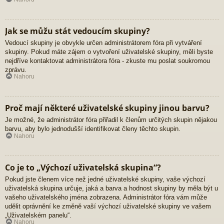
Jak se můžu stát vedoucím skupiny?
Vedoucí skupiny je obvykle určen administrátorem fóra při vytváření
skupiny. Pokud máte zájem o vytvoření uživatelské skupiny, měli byste
nejdříve kontaktovat administrátora fóra - zkuste mu poslat soukromou
zprávu.
Nahoru
Proč mají některé uživatelské skupiny jinou barvu?
Je možné, že administrátor fóra přiřadil k členům určitých skupin nějakou
barvu, aby bylo jednodušší identifikovat členy těchto skupin.
Nahoru
Co je to „Výchozí uživatelská skupina“?
Pokud jste členem více než jedné uživatelské skupiny, vaše výchozí
uživatelská skupina určuje, jaká a barva a hodnost skupiny by měla být u
vašeho uživatelského jména zobrazena. Administrátor fóra vám může
udělit oprávnění ke změně vaší výchozí uživatelské skupiny ve vašem
„Uživatelském panelu“.
Nahoru