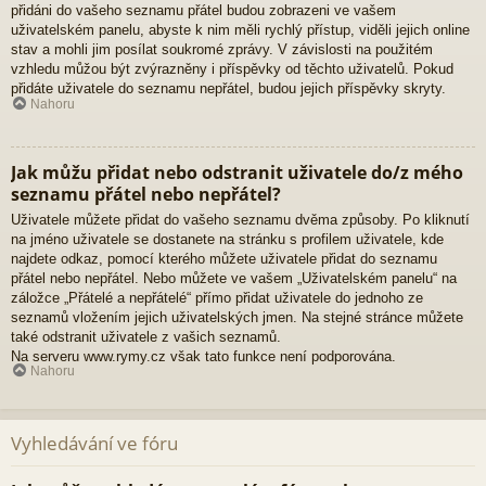
přidáni do vašeho seznamu přátel budou zobrazeni ve vašem
uživatelském panelu, abyste k nim měli rychlý přístup, viděli jejich online
stav a mohli jim posílat soukromé zprávy. V závislosti na použitém
vzhledu můžou být zvýrazněny i příspěvky od těchto uživatelů. Pokud
přidáte uživatele do seznamu nepřátel, budou jejich příspěvky skryty.
Nahoru
Jak můžu přidat nebo odstranit uživatele do/z mého
seznamu přátel nebo nepřátel?
Uživatele můžete přidat do vašeho seznamu dvěma způsoby. Po kliknutí
na jméno uživatele se dostanete na stránku s profilem uživatele, kde
najdete odkaz, pomocí kterého můžete uživatele přidat do seznamu
přátel nebo nepřátel. Nebo můžete ve vašem „Uživatelském panelu“ na
záložce „Přátelé a nepřátelé“ přímo přidat uživatele do jednoho ze
seznamů vložením jejich uživatelských jmen. Na stejné stránce můžete
také odstranit uživatele z vašich seznamů.
Na serveru www.rymy.cz však tato funkce není podporována.
Nahoru
Vyhledávání ve fóru