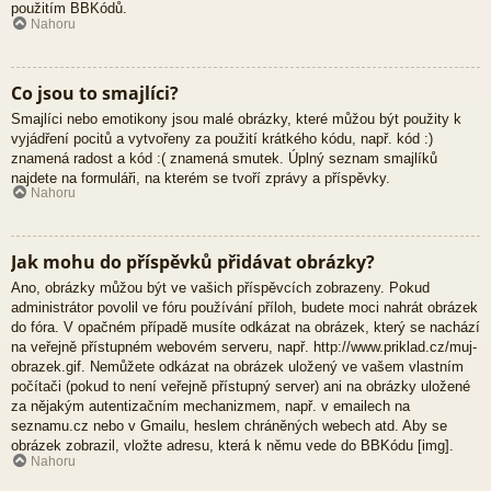
použitím BBKódů.
Nahoru
Co jsou to smajlíci?
Smajlíci nebo emotikony jsou malé obrázky, které můžou být použity k
vyjádření pocitů a vytvořeny za použití krátkého kódu, např. kód :)
znamená radost a kód :( znamená smutek. Úplný seznam smajlíků
najdete na formuláři, na kterém se tvoří zprávy a příspěvky.
Nahoru
Jak mohu do příspěvků přidávat obrázky?
Ano, obrázky můžou být ve vašich příspěvcích zobrazeny. Pokud
administrátor povolil ve fóru používání příloh, budete moci nahrát obrázek
do fóra. V opačném případě musíte odkázat na obrázek, který se nachází
na veřejně přístupném webovém serveru, např. http://www.priklad.cz/muj-
obrazek.gif. Nemůžete odkázat na obrázek uložený ve vašem vlastním
počítači (pokud to není veřejně přístupný server) ani na obrázky uložené
za nějakým autentizačním mechanizmem, např. v emailech na
seznamu.cz nebo v Gmailu, heslem chráněných webech atd. Aby se
obrázek zobrazil, vložte adresu, která k němu vede do BBKódu [img].
Nahoru