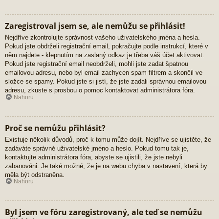
Zaregistroval jsem se, ale nemůžu se přihlásit!
Nejdříve zkontrolujte správnost vašeho uživatelského jména a hesla.
Pokud jste obdrželi registrační email, pokračujte podle instrukcí, které v
něm najdete - klepnutím na zaslaný odkaz je třeba váš účet aktivovat.
Pokud jste registrační email neobdrželi, mohli jste zadat špatnou
emailovou adresu, nebo byl email zachycen spam filtrem a skončil ve
složce se spamy. Pokud jste si jistí, že jste zadali správnou emailovou
adresu, zkuste s prosbou o pomoc kontaktovat administrátora fóra.
Nahoru
Proč se nemůžu přihlásit?
Existuje několik důvodů, proč k tomu může dojít. Nejdříve se ujistěte, že
zadáváte správné uživatelské jméno a heslo. Pokud tomu tak je,
kontaktujte administrátora fóra, abyste se ujistili, že jste nebyli
zabanováni. Je také možné, že je na webu chyba v nastavení, která by
měla být odstraněna.
Nahoru
Byl jsem ve fóru zaregistrovaný, ale teď se nemůžu