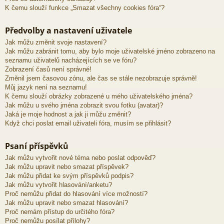
K čemu slouží funkce „Smazat všechny cookies fóra“?
Předvolby a nastavení uživatele
Jak můžu změnit svoje nastavení?
Jak můžu zabránit tomu, aby bylo moje uživatelské jméno zobrazeno na
seznamu uživatelů nacházejících se ve fóru?
Zobrazení časů není správné!
Změnil jsem časovou zónu, ale čas se stále nezobrazuje správně!
Můj jazyk není na seznamu!
K čemu slouží obrázky zobrazené u mého uživatelského jména?
Jak můžu u svého jména zobrazit svou fotku (avatar)?
Jaká je moje hodnost a jak ji můžu změnit?
Když chci poslat email uživateli fóra, musím se přihlásit?
Psaní příspěvků
Jak můžu vytvořit nové téma nebo poslat odpověď?
Jak můžu upravit nebo smazat příspěvek?
Jak můžu přidat ke svým příspěvků podpis?
Jak můžu vytvořit hlasování/anketu?
Proč nemůžu přidat do hlasování více možností?
Jak můžu upravit nebo smazat hlasování?
Proč nemám přístup do určitého fóra?
Proč nemůžu posílat přílohy?