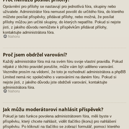
Oprávnění pro přílohy se nastavují pro jednotlivá fóra, skupiny nebo
uživatele. Administrátor fóra nemusel povolit do určitého fóra, do kterého
můžete posílat příspěvky, přidávat přílohy, nebo možná, že posílat
přílohy můžou jen určité skupiny, do kterých nepatříte. Pokud si nejste
jisti, z jakého důvodu nemůžete k příspěvkům přidávat přílohy,
kontaktujte administrátora fóra.
Nahoru
Proč jsem obdržel varování?
Každý administrátor fóra má na svém fóru svoje vlastní pravidla. Pokud
nějaké z těchto pravidel porušíte, může vám být uděleno varování.
Vezměte prosím na vědomí, že toto je rozhodnutí administrátora a phpBB
Limited nemá nic společného s varováními na daném fóru. Pokud si
nejste jisti, z jakého důvodu jste obdrželi varování, kontaktujte
administrátora fóra.
Nahoru
Jak můžu moderátorovi nahlásit příspěvek?
Pokud je tato funkce povolena administrátorem fóra, měli byste v
příspěvku, který chcete nahlásit, vidět tlačítko (ikonu) pro nahlášení
příspěvku. Po kliknutí na tlačítko se zobrazí formulář, pomocí kterého