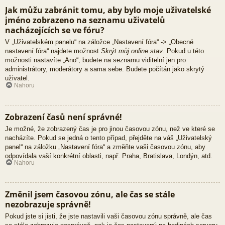
Jak můžu zabránit tomu, aby bylo moje uživatelské
jméno zobrazeno na seznamu uživatelů
nacházejících se ve fóru?
V „Uživatelském panelu“ na záložce „Nastavení fóra“ -> „Obecné
nastavení fóra“ najdete možnost
Skrýt můj online stav
. Pokud u této
možnosti nastavíte „Ano“, budete na seznamu viditelní jen pro
administrátory, moderátory a sama sebe. Budete počítán jako skrytý
uživatel.
Nahoru
Zobrazení časů není správné!
Je možné, že zobrazený čas je pro jinou časovou zónu, než ve které se
nacházíte. Pokud se jedná o tento případ, přejděte na váš „Uživatelský
panel“ na záložku „Nastavení fóra“ a změňte vaši časovou zónu, aby
odpovídala vaší konkrétní oblasti, např. Praha, Bratislava, Londýn, atd.
Nahoru
Změnil jsem časovou zónu, ale čas se stále
nezobrazuje správně!
Pokud jste si jisti, že jste nastavili vaši časovou zónu správně, ale čas