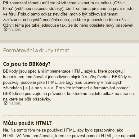
Při zobrazení tématu můžete oživit téma kliknutím na odkaz „Oživit
téma“ (většinou naspodu stránky), čímž se téma přesune na první místo
ve fóru. Pokud tento odkaz nevidíte, mohlo být oživování témat
zakázáno, nebo ještě neuběhla doba, po které je povoleno téma oživit.
Oživit téma jde také jednoduše tak, že do něho odešlete nový příspěvek.
Nahoru
Formátování a druhy témat
Co jsou to BBKódy?
BBKódy jsou speciální implementace HTML jazyka, které poskytují
kontrolu pro formátování jednotlivých objektů v příspěvcích. BBKódy se
používají podobně jako HTML, ale tagy jsou uzavřeny v hranatých
závorkách [ a ] a ne v < a >. Pro více informací o formátování pomocí
BBKódů se podívejte na průvodce, ke kterému najdete odkaz na stránce,
na které se píší příspěvky.
Nahoru
Můžu použít HTML?
Ne. Na tomto fóru nelze používat HTML, aby bylo zpracováno jako
HTML. Většinu formátování, které lze provést pomocí HTML, lze nahradit