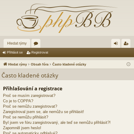
Hledat rýmy
ór
řih
eg
Přihlásit se
Registrovat
a
lá
ist
Hledat rýmy
Obsah fóra
Často kladené otázky
sit
ro
Často kladené otázky
se
va
Přihlašování a registrace
t
Proč se musím zaregistrovat?
Co je to COPPA?
Proč se nemůžu zaregistrovat?
Zaregistroval jsem se, ale nemůžu se přihlásit!
Proč se nemůžu přihlásit?
Byl jsem ve fóru zaregistrovaný, ale teď se nemůžu přihlásit?!
Zapomněl jsem heslo!
Proč se automaticky odhlašuji?