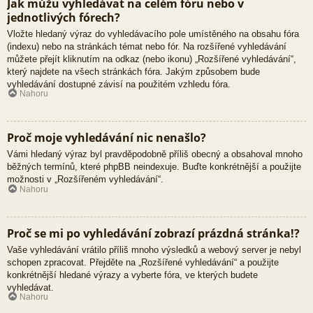
Jak můžu vyhledávat na celém fóru nebo v
jednotlivých fórech?
Vložte hledaný výraz do vyhledávacího pole umístěného na obsahu fóra
(indexu) nebo na stránkách témat nebo fór. Na rozšířené vyhledávání
můžete přejít kliknutím na odkaz (nebo ikonu) „Rozšířené vyhledávání“,
který najdete na všech stránkách fóra. Jakým způsobem bude
vyhledávání dostupné závisí na použitém vzhledu fóra.
Nahoru
Proč moje vyhledávání nic nenašlo?
Vámi hledaný výraz byl pravděpodobně příliš obecný a obsahoval mnoho
běžných termínů, které phpBB neindexuje. Buďte konkrétnější a použijte
možnosti v „Rozšířeném vyhledávání“.
Nahoru
Proč se mi po vyhledávání zobrazí prázdná stránka!?
Vaše vyhledávání vrátilo příliš mnoho výsledků a webový server je nebyl
schopen zpracovat. Přejděte na „Rozšířené vyhledávání“ a použijte
konkrétnější hledané výrazy a vyberte fóra, ve kterých budete
vyhledávat.
Nahoru