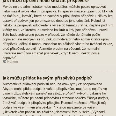
Jak můžu upravit nebo smazat příspěvek?
Pokud nejste administrátor nebo moderátor, můžete pouze upravovat
nebo mazat svoje vlastní příspěvky. Příspěvek můžete upravit po kliknutí
na tlačítko „Upravit“, které se nachází v příslušném příspěvku. Někdy lze
upravit příspěvek jen po omezenou dobu po jeho odeslání. Pokud již
někdo na příspěvek odpověděl a vy se do tématu vrátíte, najdete pod ním
krátký text, ve kterém je uvedeno kolikrát a kdy jste příspěvek upravili.
Toto bude zobrazeno pouze v případě, že někdo do tématu pošle
odpověď, ale neobjeví se to, pokud moderátor nebo administrátor upraví
příspěvek, ačkoli ti mohou zanechat na základě vlastního uvážení vzkaz,
proč příspěvek upravili. Vezměte prosím na vědomí, že normální
uživatelé nemůžou smazat příspěvek, když k němu někdo pošle
odpověď.
Nahoru
Jak můžu přidat ke svým příspěvků podpis?
Automatické přidávání podpisů není na www.rymy.cz podporováno.
Abyste mohli přidat podpis k vašim příspěvkům, musíte ho nejdřív ve
vašem „Uživatelském panelu“ na záložce „Profil“ vytvořit. Jakmile ho
vytvoříte, můžete při psaní příspěvku zatrhnout políčko
Připojit podpis
,
čímž váš podpis k příspěvku připojíte. Pomocí možnosti „Připojit můj
podpis ke všem mým příspěvkům“, kterou naleznete ve vašem
„Uživatelském panelu“ na záložce „Nastavení fóra“ v sekci „Výchozí