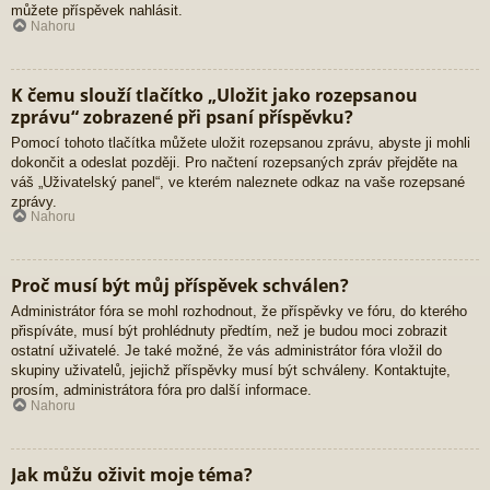
můžete příspěvek nahlásit.
Nahoru
K čemu slouží tlačítko „Uložit jako rozepsanou
zprávu“ zobrazené při psaní příspěvku?
Pomocí tohoto tlačítka můžete uložit rozepsanou zprávu, abyste ji mohli
dokončit a odeslat později. Pro načtení rozepsaných zpráv přejděte na
váš „Uživatelský panel“, ve kterém naleznete odkaz na vaše rozepsané
zprávy.
Nahoru
Proč musí být můj příspěvek schválen?
Administrátor fóra se mohl rozhodnout, že příspěvky ve fóru, do kterého
přispíváte, musí být prohlédnuty předtím, než je budou moci zobrazit
ostatní uživatelé. Je také možné, že vás administrátor fóra vložil do
skupiny uživatelů, jejichž příspěvky musí být schváleny. Kontaktujte,
prosím, administrátora fóra pro další informace.
Nahoru
Jak můžu oživit moje téma?