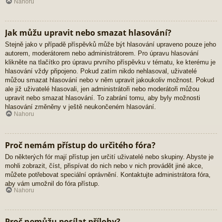
Nahoru
Jak můžu upravit nebo smazat hlasování?
Stejně jako v případě příspěvků může být hlasování upraveno pouze jeho
autorem, moderátorem nebo administrátorem. Pro úpravu hlasování
klikněte na tlačítko pro úpravu prvního příspěvku v tématu, ke kterému je
hlasování vždy připojeno. Pokud zatím nikdo nehlasoval, uživatelé
můžou smazat hlasování nebo v něm upravit jakoukoliv možnost. Pokud
ale již uživatelé hlasovali, jen administrátoři nebo moderátoři můžou
upravit nebo smazat hlasování. To zabrání tomu, aby byly možnosti
hlasování změněny v ještě neukončeném hlasování.
Nahoru
Proč nemám přístup do určitého fóra?
Do některých fór mají přístup jen určití uživatelé nebo skupiny. Abyste je
mohli zobrazit, číst, přispívat do nich nebo v nich provádět jiné akce,
můžete potřebovat speciální oprávnění. Kontaktujte administrátora fóra,
aby vám umožnil do fóra přístup.
Nahoru
Proč nemůžu posílat přílohy?