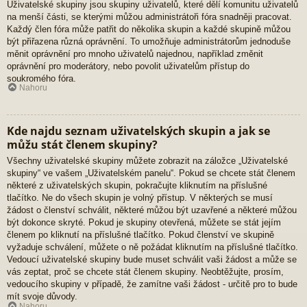
Uživatelské skupiny jsou skupiny uživatelů, které dělí komunitu uživatelů
na menší části, se kterými můžou administrátoři fóra snadněji pracovat.
Každý člen fóra může patřit do několika skupin a každé skupině můžou
být přiřazena různá oprávnění. To umožňuje administrátorům jednoduše
měnit oprávnění pro mnoho uživatelů najednou, například změnit
oprávnění pro moderátory, nebo povolit uživatelům přístup do
soukromého fóra.
Nahoru
Kde najdu seznam uživatelských skupin a jak se
můžu stát členem skupiny?
Všechny uživatelské skupiny můžete zobrazit na záložce „Uživatelské
skupiny“ ve vašem „Uživatelském panelu“. Pokud se chcete stát členem
některé z uživatelských skupin, pokračujte kliknutím na příslušné
tlačítko. Ne do všech skupin je volný přístup. V některých se musí
žádost o členství schválit, některé můžou být uzavřené a některé můžou
být dokonce skryté. Pokud je skupiny otevřená, můžete se stát jejím
členem po kliknutí na příslušné tlačítko. Pokud členství ve skupině
vyžaduje schválení, můžete o ně požádat kliknutím na příslušné tlačítko.
Vedoucí uživatelské skupiny bude muset schválit vaši žádost a může se
vás zeptat, proč se chcete stát členem skupiny. Neobtěžujte, prosím,
vedoucího skupiny v případě, že zamítne vaši žádost - určitě pro to bude
mít svoje důvody.
Nahoru