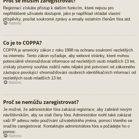
Proč se musím zaregistrovat?
Registrací získáte přístup k dalším funkcím, které nejsou pro
nepřihlášené uživatele dostupné, jako je například vkládat vlastní
příspěvky, posílat soukromé zprávy a emaily ostatním členům fóra atd.
Nahoru
Co je to COPPA?
COPPA je americký zákon z roku 1998 na ochranu soukromí nezletilých
na internetu. Tento zákon vyžaduje, aby webové stránky, které mohou
potenciálně shromažďovat informace od nezletilých osob mladších 13 let,
získaly písemný souhlas rodičů nebo nějaké jiné potvrzení od zákonného
zástupce povolující shromažďování osobních identifikačních informací od
nezletilých osob mladších 13 let.
Nahoru
Proč se nemůžu zaregistrovat?
Je možné, že administrátor fóra zakázal registrace, aby zabránil novým
návštěvníkům, aby se stali členy fóra. Administrátor mohl také zakázat
vaši IP adresu nebo používání uživatelského jména, pomocí kterého se
snažíte zaregistrovat. Kontaktujte administrátora fóra a požádejte ho o
pomoc.
Nahoru