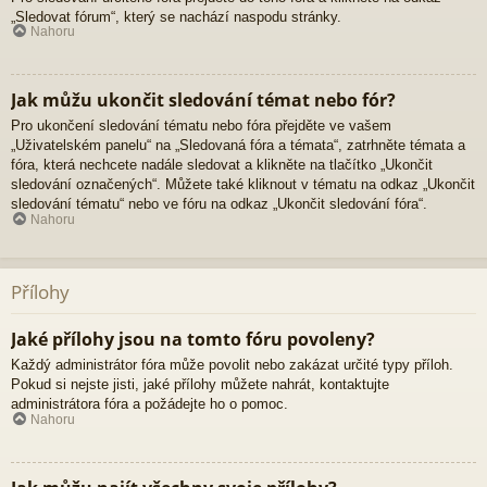
„Sledovat fórum“, který se nachází naspodu stránky.
Nahoru
Jak můžu ukončit sledování témat nebo fór?
Pro ukončení sledování tématu nebo fóra přejděte ve vašem
„Uživatelském panelu“ na „Sledovaná fóra a témata“, zatrhněte témata a
fóra, která nechcete nadále sledovat a klikněte na tlačítko „Ukončit
sledování označených“. Můžete také kliknout v tématu na odkaz „Ukončit
sledování tématu“ nebo ve fóru na odkaz „Ukončit sledování fóra“.
Nahoru
Přílohy
Jaké přílohy jsou na tomto fóru povoleny?
Každý administrátor fóra může povolit nebo zakázat určité typy příloh.
Pokud si nejste jisti, jaké přílohy můžete nahrát, kontaktujte
administrátora fóra a požádejte ho o pomoc.
Nahoru