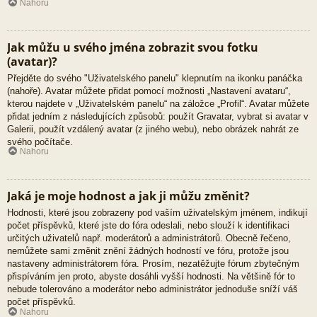
Nahoru
Jak můžu u svého jména zobrazit svou fotku
(avatar)?
Přejděte do svého "Uživatelského panelu" klepnutím na ikonku panáčka
(nahoře). Avatar můžete přidat pomocí možnosti „Nastavení avataru“,
kterou najdete v „Uživatelském panelu“ na záložce „Profil“. Avatar můžete
přidat jedním z následujících způsobů: použít Gravatar, vybrat si avatar v
Galerii, použít vzdálený avatar (z jiného webu), nebo obrázek nahrát ze
svého počítače.
Nahoru
Jaká je moje hodnost a jak ji můžu změnit?
Hodnosti, které jsou zobrazeny pod vaším uživatelským jménem, indikují
počet příspěvků, které jste do fóra odeslali, nebo slouží k identifikaci
určitých uživatelů např. moderátorů a administrátorů. Obecně řečeno,
nemůžete sami změnit znění žádných hodností ve fóru, protože jsou
nastaveny administrátorem fóra. Prosím, nezatěžujte fórum zbytečným
přispíváním jen proto, abyste dosáhli vyšší hodnosti. Na většině fór to
nebude tolerováno a moderátor nebo administrátor jednoduše sníží váš
počet příspěvků.
Nahoru