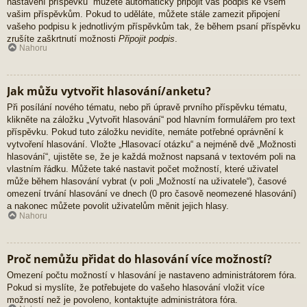
nastavení příspěvků“ můžete automaticky připojit váš podpis ke všem
vašim příspěvkům. Pokud to uděláte, můžete stále zamezit připojení
vašeho podpisu k jednotlivým příspěvkům tak, že během psaní příspěvku
zrušíte zaškrtnutí možnosti
Připojit podpis
.
Nahoru
Jak můžu vytvořit hlasování/anketu?
Při posílání nového tématu, nebo při úpravě prvního příspěvku tématu,
klikněte na záložku „Vytvořit hlasování“ pod hlavním formulářem pro text
příspěvku. Pokud tuto záložku nevidíte, nemáte potřebné oprávnění k
vytvoření hlasování. Vložte „Hlasovací otázku“ a nejméně dvě „Možnosti
hlasování“, ujistěte se, že je každá možnost napsaná v textovém poli na
vlastním řádku. Můžete také nastavit počet možností, které uživatel
může během hlasování vybrat (v poli „Možností na uživatele“), časové
omezení trvání hlasování ve dnech (0 pro časově neomezené hlasování)
a nakonec můžete povolit uživatelům měnit jejich hlasy.
Nahoru
Proč nemůžu přidat do hlasování více možností?
Omezení počtu možností v hlasování je nastaveno administrátorem fóra.
Pokud si myslíte, že potřebujete do vašeho hlasování vložit více
možností než je povoleno, kontaktujte administrátora fóra.