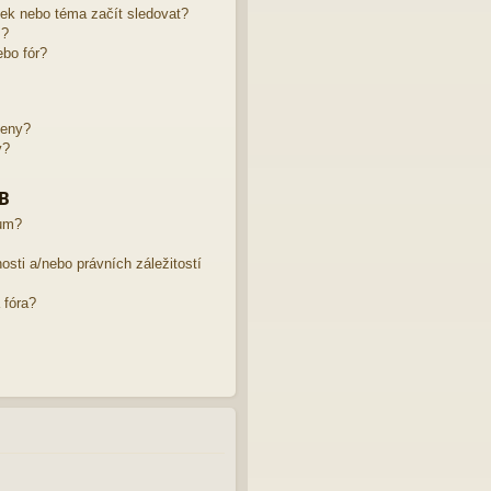
žek nebo téma začít sledovat?
m?
bo fór?
leny?
y?
BB
rum?
sti a/nebo právních záležitostí
 fóra?