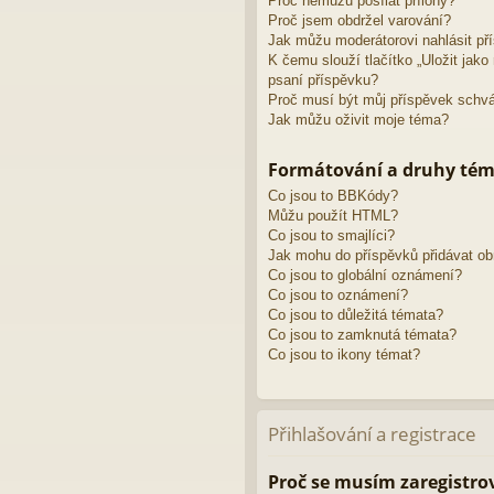
Proč nemůžu posílat přílohy?
Proč jsem obdržel varování?
Jak můžu moderátorovi nahlásit př
K čemu slouží tlačítko „Uložit jak
psaní příspěvku?
Proč musí být můj příspěvek schv
Jak můžu oživit moje téma?
Formátování a druhy té
Co jsou to BBKódy?
Můžu použít HTML?
Co jsou to smajlíci?
Jak mohu do příspěvků přidávat o
Co jsou to globální oznámení?
Co jsou to oznámení?
Co jsou to důležitá témata?
Co jsou to zamknutá témata?
Co jsou to ikony témat?
Přihlašování a registrace
Proč se musím zaregistro