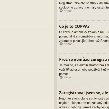
Registrací získáte přístup k dalším
soukromé zprávy a emaily ostatním
Nahoru
Co je to COPPA?
COPPA je americký zákon z roku 19
potenciálně shromažďovat informace
zástupce povolující shromažďování 
Nahoru
Proč se nemůžu zaregistr
Je možné, že administrátor fóra za
vaši IP adresu nebo používání uživ
pomoc.
Nahoru
Zaregistroval jsem se, ale
Nejdříve zkontrolujte správnost vaš
najdete - klepnutím na zaslaný odka
adresu, nebo byl email zachycen sp