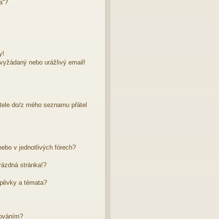
a“?
y!
evyžádaný nebo urážlivý email!
atele do/z mého seznamu přátel
ebo v jednotlivých fórech?
rázdná stránka!?
spěvky a témata?
dováním?