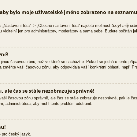
aby bylo moje uživatelské jméno zobrazeno na seznamu 
e „Nastavení fóra“ -> „Obecné nastavení fóra“ najdete možnost
Skrýt můj onli
 viditelní jen pro administrátory, moderátory a sama sebe. Budete počítán jak
vné!
jinou časovou zónu, než ve které se nacházíte. Pokud se jedná o tento přípa
 a změňte vaši časovou zónu, aby odpovídala vaší konkrétní oblasti, např. Pra
 ale čas se stále nezobrazuje správně!
ili vaši časovou zónu správně, ale čas se stále zobrazuje nesprávně, pak je č
m, administrátora, aby mohl tento problém odstranit.
mu!
 pro český jazyk.