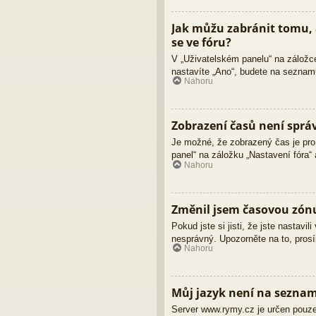
Jak můžu zabránit tomu, 
se ve fóru?
V „Uživatelském panelu“ na záložc
nastavíte „Ano“, budete na seznamu
Nahoru
Zobrazení časů není sprá
Je možné, že zobrazený čas je pro 
panel“ na záložku „Nastavení fóra“
Nahoru
Změnil jsem časovou zónu,
Pokud jste si jisti, že jste nastav
nesprávný. Upozorněte na to, prosí
Nahoru
Můj jazyk není na sezna
Server www.rymy.cz je určen pouze