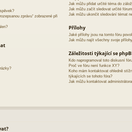
Jak můžu přidat určité téma do zálo
Jak můžu začít sledovat určité fóru
íspěvek?
Jak můžu ukončit sledování témat ne
o rozepsanou zprávu“ zobrazené při
álen?
Přílohy
Jaké přílohy jsou na tomto fóru povo
Jak můžu najít všechny svoje příloh
mat
Záležitosti týkající se php
Kdo naprogramoval toto diskusní fó
Proč ve fóru není funkce XY?
brázky?
Koho mám kontaktovat ohledně stížno
týkajících se tohoto fóra?
Jak můžu kontaktovat administrátora
vat?