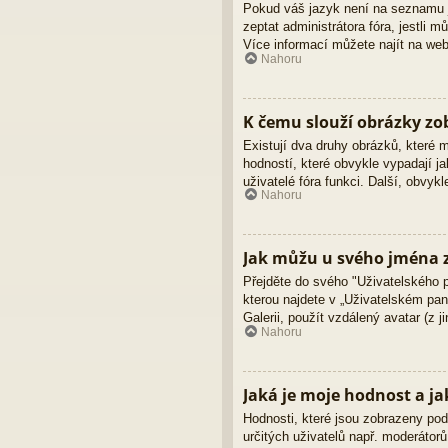
Pokud váš jazyk není na seznamu ja
zeptat administrátora fóra, jestli
Více informací můžete najít na we
Nahoru
K čemu slouží obrázky z
Existují dva druhy obrázků, které
hodností, které obvykle vypadají ja
uživatelé fóra funkci. Další, obvy
Nahoru
Jak můžu u svého jména z
Přejděte do svého "Uživatelského 
kterou najdete v „Uživatelském pane
Galerii, použít vzdálený avatar (z 
Nahoru
Jaká je moje hodnost a ja
Hodnosti, které jsou zobrazeny pod 
určitých uživatelů např. moderátor