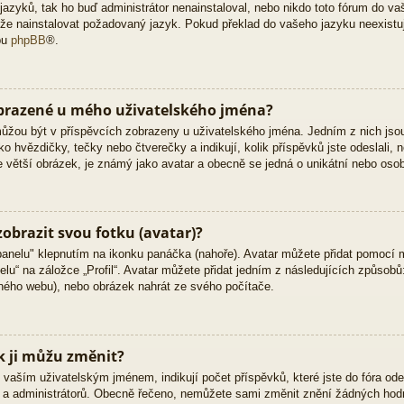
zyků, tak ho buď administrátor nenainstaloval, nebo nikdo toto fórum do vaš
 může nainstalovat požadovaný jazyk. Pokud překlad do vašeho jazyku neexistu
bu
phpBB
®.
obrazené u mého uživatelského jména?
 můžou být v příspěvcích zobrazeny u uživatelského jména. Jedním z nich jso
ko hvězdičky, tečky nebo čtverečky a indikují, kolik příspěvků jste odeslali, 
kle větší obrázek, je známý jako avatar a obecně se jedná o unikátní nebo oso
obrazit svou fotku (avatar)?
panelu" klepnutím na ikonku panáčka (nahoře). Avatar můžete přidat pomocí m
lu“ na záložce „Profil“. Avatar můžete přidat jedním z následujících způsobů:
jiného webu), nebo obrázek nahrát ze svého počítače.
k ji můžu změnit?
vaším uživatelským jménem, indikují počet příspěvků, které jste do fóra odesl
ů a administrátorů. Obecně řečeno, nemůžete sami změnit znění žádných hodn