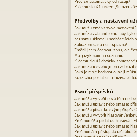
Proč se automaticky odhlašuji?
K čemu slouží funkce „Smazat vše
Předvolby a nastavení uži
Jak můžu změnit svoje nastavení?
Jak můžu zabránit tomu, aby bylo 
seznamu uživatelů nacházejících s
Zobrazení časů není správné!
Změnil jsem časovou zónu, ale čas
Můj jazyk není na seznamu!
K čemu slouží obrázky zobrazené 
Jak můžu u svého jména zobrazit s
Jaká je moje hodnost a jak ji můžu
Když chci poslat email uživateli fó
Psaní příspěvků
Jak můžu vytvořit nové téma nebo
Jak můžu upravit nebo smazat pří
Jak můžu přidat ke svým příspěvk
Jak můžu vytvořit hlasování/anket
Proč nemůžu přidat do hlasování v
Jak můžu upravit nebo smazat hla
Proč nemám přístup do určitého fó