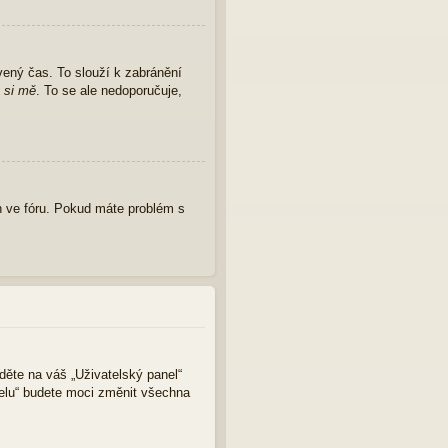
vený čas. To slouží k zabránění
 si mě
. To se ale nedoporučuje,
 ve fóru. Pokud máte problém s
jděte na váš „Uživatelský panel“
nelu“ budete moci změnit všechna