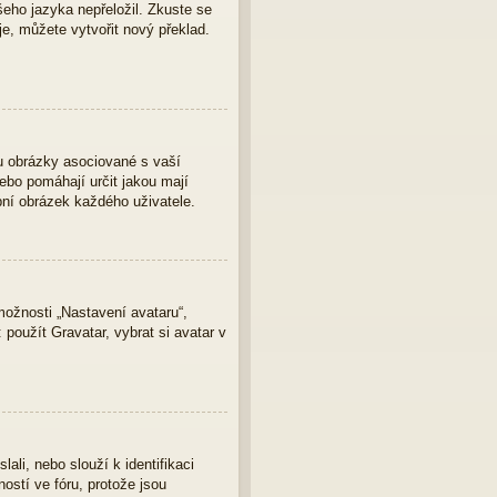
eho jazyka nepřeložil. Zkuste se
je, můžete vytvořit nový překlad.
u obrázky asociované s vaší
nebo pomáhají určit jakou mají
bní obrázek každého uživatele.
ožnosti „Nastavení avataru“,
 použít Gravatar, vybrat si avatar v
ali, nebo slouží k identifikaci
ostí ve fóru, protože jsou