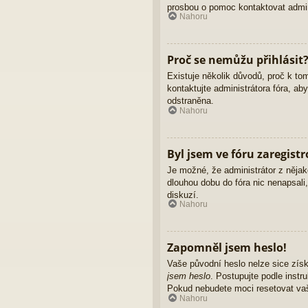
prosbou o pomoc kontaktovat admini
Nahoru
Proč se nemůžu přihlásit
Existuje několik důvodů, proč k to
kontaktujte administrátora fóra, ab
odstraněna.
Nahoru
Byl jsem ve fóru zaregist
Je možné, že administrátor z nějak
dlouhou dobu do fóra nic nenapsali
diskuzí.
Nahoru
Zapomněl jsem heslo!
Vaše původní heslo nelze sice získ
jsem heslo
. Postupujte podle instr
Pokud nebudete moci resetovat vaše
Nahoru