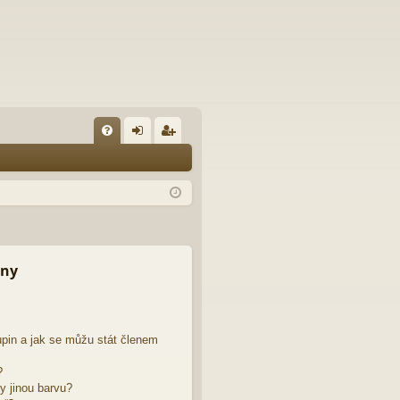
FA
řih
eg
Q
lá
ist
sit
ro
se
va
t
iny
pin a jak se můžu stát členem
?
y jinou barvu?