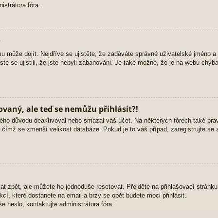
strátora fóra.
?
mu může dojít. Nejdříve se ujistěte, že zadáváte správné uživatelské jméno a
yste se ujistili, že jste nebyli zabanováni. Je také možné, že je na webu chyb
rovaný, ale teď se nemůžu přihlásit?!
ého důvodu deaktivoval nebo smazal váš účet. Na některých fórech také pravid
, čímž se zmenší velikost databáze. Pokud je to váš případ, zaregistrujte se 
at zpět, ale můžete ho jednoduše resetovat. Přejděte na přihlašovací stránk
ukcí, které dostanete na email a brzy se opět budete moci přihlásit.
 heslo, kontaktujte administrátora fóra.