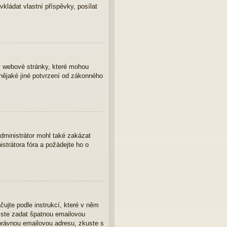
vkládat vlastní příspěvky, posílat
y webové stránky, které mohou
nějaké jiné potvrzení od zákonného
Administrátor mohl také zakázat
strátora fóra a požádejte ho o
čujte podle instrukcí, které v něm
 jste zadat špatnou emailovou
správnou emailovou adresu, zkuste s