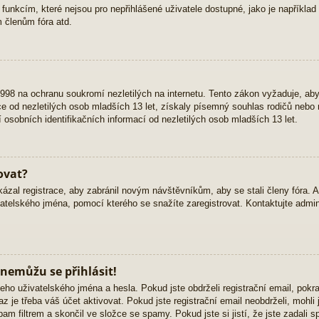
 funkcím, které nejsou pro nepřihlášené uživatele dostupné, jako je například 
 členům fóra atd.
98 na ochranu soukromí nezletilých na internetu. Tento zákon vyžaduje, ab
 od nezletilých osob mladších 13 let, získaly písemný souhlas rodičů nebo 
osobních identifikačních informací od nezletilých osob mladších 13 let.
ovat?
kázal registrace, aby zabránil novým návštěvníkům, aby se stali členy fóra. 
atelského jména, pomocí kterého se snažíte zaregistrovat. Kontaktujte admini
 nemůžu se přihlásit!
eho uživatelského jména a hesla. Pokud jste obdrželi registrační email, pokra
z je třeba váš účet aktivovat. Pokud jste registrační email neobdrželi, mohli
am filtrem a skončil ve složce se spamy. Pokud jste si jistí, že jste zadali 