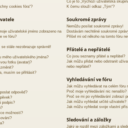
Co je to „Výchozí uživatelská skupin
chny cookies fóra“?
K čemu slouží odkaz „Tým“?
vatele
Soukromé zprávy
Nemůžu posílat soukromé zprávy!
moje uživatelské jméno zobrazeno na
Dostávám nechtěné soukromé zpráv
e ve fóru?
Přišel mi od někoho na tomto fóru n
 se stále nezobrazuje správně!
Přátelé a nepřátelé
Co jsou seznamy přátel a nepřátel?
u mého uživatelského jména?
Jak můžu přidat nebo odstranit uživ
vou fotku (avatar)?
nebo nepřátel?
 změnit?
ra, musím se přihlásit?
Vyhledávání ve fóru
Jak můžu vyhledávat na celém fóru n
Proč moje vyhledávání nic nenašlo?
 poslat odpověď?
Proč se mi po vyhledávání zobrazí p
spěvek?
Jak můžu vyhledat určité uživatele?
ů podpis?
Jak můžu vyhledat svoje vlastní pří
u?
íce možností?
sování?
Sledování a záložky
ra?
Jaký je rozdíl mezi záložkami a sle