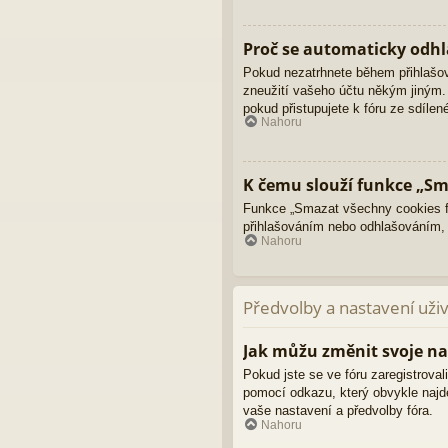
Proč se automaticky odhl
Pokud nezatrhnete během přihlašo
zneužití vašeho účtu někým jiným. 
pokud přistupujete k fóru ze sdíle
Nahoru
K čemu slouží funkce „Sm
Funkce „Smazat všechny cookies fó
přihlašováním nebo odhlašováním,
Nahoru
Předvolby a nastavení uži
Jak můžu změnit svoje na
Pokud jste se ve fóru zaregistroval
pomocí odkazu, který obvykle najd
vaše nastavení a předvolby fóra.
Nahoru