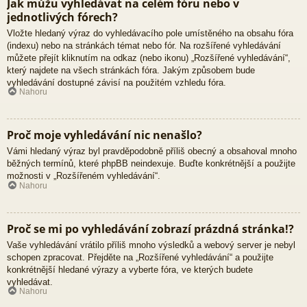
Jak můžu vyhledávat na celém fóru nebo v
jednotlivých fórech?
Vložte hledaný výraz do vyhledávacího pole umístěného na obsahu fóra
(indexu) nebo na stránkách témat nebo fór. Na rozšířené vyhledávání
můžete přejít kliknutím na odkaz (nebo ikonu) „Rozšířené vyhledávání“,
který najdete na všech stránkách fóra. Jakým způsobem bude
vyhledávání dostupné závisí na použitém vzhledu fóra.
Nahoru
Proč moje vyhledávání nic nenašlo?
Vámi hledaný výraz byl pravděpodobně příliš obecný a obsahoval mnoho
běžných termínů, které phpBB neindexuje. Buďte konkrétnější a použijte
možnosti v „Rozšířeném vyhledávání“.
Nahoru
Proč se mi po vyhledávání zobrazí prázdná stránka!?
Vaše vyhledávání vrátilo příliš mnoho výsledků a webový server je nebyl
schopen zpracovat. Přejděte na „Rozšířené vyhledávání“ a použijte
konkrétnější hledané výrazy a vyberte fóra, ve kterých budete
vyhledávat.
Nahoru