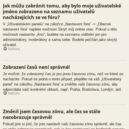
Jak můžu zabránit tomu, aby bylo moje uživatelské
jméno zobrazeno na seznamu uživatelů
nacházejících se ve fóru?
V „Uživatelském panelu“ na záložce „Nastavení fóra“ -> „Obecné
nastavení fóra“ najdete možnost
Skrýt můj online stav
. Pokud u této
možnosti nastavíte „Ano“, budete na seznamu viditelní jen pro
administrátory, moderátory a sama sebe. Budete počítán jako skrytý
uživatel.
Nahoru
Zobrazení časů není správné!
Je možné, že zobrazený čas je pro jinou časovou zónu, než ve které se
nacházíte. Pokud se jedná o tento případ, přejděte na váš „Uživatelský
panel“ na záložku „Nastavení fóra“ a změňte vaši časovou zónu, aby
odpovídala vaší konkrétní oblasti, např. Praha, Bratislava, Londýn, atd.
Nahoru
Změnil jsem časovou zónu, ale čas se stále
nezobrazuje správně!
Pokud jste si jisti, že jste nastavili vaši časovou zónu správně, ale čas