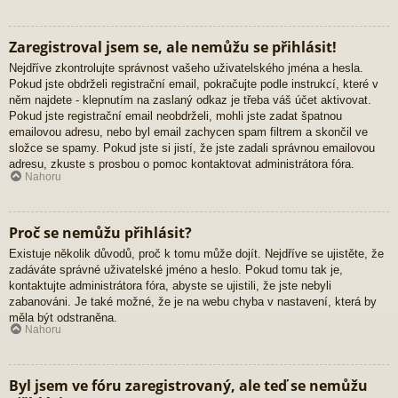
Zaregistroval jsem se, ale nemůžu se přihlásit!
Nejdříve zkontrolujte správnost vašeho uživatelského jména a hesla.
Pokud jste obdrželi registrační email, pokračujte podle instrukcí, které v
něm najdete - klepnutím na zaslaný odkaz je třeba váš účet aktivovat.
Pokud jste registrační email neobdrželi, mohli jste zadat špatnou
emailovou adresu, nebo byl email zachycen spam filtrem a skončil ve
složce se spamy. Pokud jste si jistí, že jste zadali správnou emailovou
adresu, zkuste s prosbou o pomoc kontaktovat administrátora fóra.
Nahoru
Proč se nemůžu přihlásit?
Existuje několik důvodů, proč k tomu může dojít. Nejdříve se ujistěte, že
zadáváte správné uživatelské jméno a heslo. Pokud tomu tak je,
kontaktujte administrátora fóra, abyste se ujistili, že jste nebyli
zabanováni. Je také možné, že je na webu chyba v nastavení, která by
měla být odstraněna.
Nahoru
Byl jsem ve fóru zaregistrovaný, ale teď se nemůžu