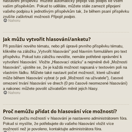
nastavení příspěvků“ můžete automaticky připojit váš podpis ke všem
vašim příspěvkům. Pokud to uděláte, můžete stále zamezit připojení
vašeho podpisu k jednotlivým příspěvkům tak, že během psaní příspěvku
zrušíte zaškrtnutí možnosti
Připojit podpis
.
Nahoru
Jak můžu vytvořit hlasování/anketu?
Při posílání nového tématu, nebo při úpravě prvního příspěvku tématu,
klikněte na záložku „Vytvořit hlasování“ pod hlavním formulářem pro text
příspěvku. Pokud tuto záložku nevidíte, nemáte potřebné oprávnění k
vytvoření hlasování. Vložte „Hlasovací otázku“ a nejméně dvě „Možnosti
hlasování“, ujistěte se, že je každá možnost napsaná v textovém poli na
vlastním řádku. Můžete také nastavit počet možností, které uživatel
může během hlasování vybrat (v poli „Možností na uživatele“), časové
omezení trvání hlasování ve dnech (0 pro časově neomezené hlasování)
a nakonec můžete povolit uživatelům měnit jejich hlasy.
Nahoru
Proč nemůžu přidat do hlasování více možností?
Omezení počtu možností v hlasování je nastaveno administrátorem fóra.
Pokud si myslíte, že potřebujete do vašeho hlasování vložit více
možností než je povoleno, kontaktujte administrátora fóra.