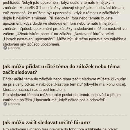
prohlížeči. Nebyli jste upozorněni, když došlo v tématu k nějakým
změnám. V phpBB 3.1 se záložky chovají stejně jako sledování tématu,
což znamená, že můžete být upozorněni, když v tématu v záložkách
dojde k nějakým změnám. Při sledování fóra nebo tématu budete
upozorněni, když dojde ve sledovaném fóru nebo tématu k nějakým
změnám. Způsob upozornění pro záložky a sledování můžete nastavit ve
vašem „Uživatelském panelu“ na záložce „Nastavení fóra“ v sekci
„Upravit nastavení upozornění“. Může být užitečné nastavit pro záložky a
sledování jiný způsob upozornění.
Nahoru
Jak můžu přidat určité téma do záložek nebo téma
začít sledovat?
Přidat určité téma do záložek nebo téma začít sledovat můžete kliknutím
na příslušný odkaz v nabídce „Nástroje tématu“ (obvykle má ikonu klíče),
která se nachází nad a pod tématem.
Pro sledování tématu můžete také poslat do tématu odpověď a přitom
zatrhnout políčko „Upozornit mě, když někdo pošle odpověď“.
Nahoru
Jak můžu začít sledovat určité fórum?
Pro sledování určitého fóra přejděte do toho fóra a klikněte na odkaz