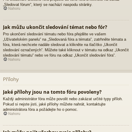
„Sledovat fórum“, který se nachází naspodu stránky.
Nahoru
Jak můžu ukončit sledování témat nebo fór?
Pro ukončení sledování tématu nebo fóra přejděte ve vašem
„Uživatelském panelu“ na „Sledovaná fóra a témata“, zatrhněte témata a
fóra, která nechcete nadále sledovat a klikněte na tlačítko „Ukončit
sledování označených“. Můžete také kliknout v tématu na odkaz „Ukončit
sledování tématu“ nebo ve fóru na odkaz „Ukončit sledování fóra“.
Nahoru
Přílohy
Jaké přílohy jsou na tomto fóru povoleny?
Každý administrátor fóra může povolit nebo zakázat určité typy příloh.
Pokud si nejste jisti, jaké přílohy můžete nahrát, kontaktujte
administrátora fóra a požádejte ho o pomoc.
Nahoru