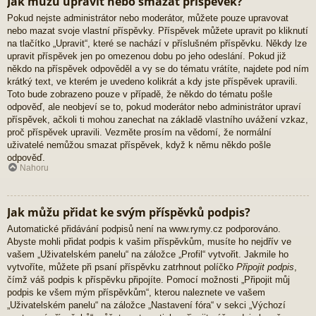
Jak můžu upravit nebo smazat příspěvek?
Pokud nejste administrátor nebo moderátor, můžete pouze upravovat
nebo mazat svoje vlastní příspěvky. Příspěvek můžete upravit po kliknutí
na tlačítko „Upravit“, které se nachází v příslušném příspěvku. Někdy lze
upravit příspěvek jen po omezenou dobu po jeho odeslání. Pokud již
někdo na příspěvek odpověděl a vy se do tématu vrátíte, najdete pod ním
krátký text, ve kterém je uvedeno kolikrát a kdy jste příspěvek upravili.
Toto bude zobrazeno pouze v případě, že někdo do tématu pošle
odpověď, ale neobjeví se to, pokud moderátor nebo administrátor upraví
příspěvek, ačkoli ti mohou zanechat na základě vlastního uvážení vzkaz,
proč příspěvek upravili. Vezměte prosím na vědomí, že normální
uživatelé nemůžou smazat příspěvek, když k němu někdo pošle
odpověď.
Nahoru
Jak můžu přidat ke svým příspěvků podpis?
Automatické přidávání podpisů není na www.rymy.cz podporováno.
Abyste mohli přidat podpis k vašim příspěvkům, musíte ho nejdřív ve
vašem „Uživatelském panelu“ na záložce „Profil“ vytvořit. Jakmile ho
vytvoříte, můžete při psaní příspěvku zatrhnout políčko
Připojit podpis
,
čímž váš podpis k příspěvku připojíte. Pomocí možnosti „Připojit můj
podpis ke všem mým příspěvkům“, kterou naleznete ve vašem
„Uživatelském panelu“ na záložce „Nastavení fóra“ v sekci „Výchozí