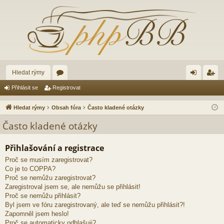
Hledat rýmy
ór
řih
eg
Přihlásit se
Registrovat
a
lá
ist
Hledat rýmy
Obsah fóra
Často kladené otázky
sit
ro
Často kladené otázky
se
va
Přihlašování a registrace
t
Proč se musím zaregistrovat?
Co je to COPPA?
Proč se nemůžu zaregistrovat?
Zaregistroval jsem se, ale nemůžu se přihlásit!
Proč se nemůžu přihlásit?
Byl jsem ve fóru zaregistrovaný, ale teď se nemůžu přihlásit?!
Zapomněl jsem heslo!
Proč se automaticky odhlašuji?