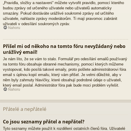
„Pravidla, složky a nastavení“ můžete vytvořit pravidlo, pomocí kterého
budou zprávy od určeného uživatele nebo uživatelů automaticky
smazány. Pokud dostáváte urážlivé soukromé zprávy od určitého
uživatele, nahlaste zprávy moderátorům. Ti mají pravomoc zabránit
uživateli v odesílání soukromých zpráv.
Nahoru
Přišel mi od někoho na tomto fóru nevyžádaný nebo
urážlivý email!
Je nám líto, že se vám to stalo. Formulář pro odesílání emailů používaný
na tomto fóru obsahuje obranné mechanismy, pomocí kterých můžeme
vystopovat, kdo posílá takové emaily, proto pošlete administrátorovi fóra
email s úplnou kopií emailu, který vám přišel. Je velmi důležité, aby v
něm byly zahrnuty hlavičky, které obsahují podrobné údaje o uživateli,
který email poslal. Administrátor fóra pak bude moci problém vyřešit.
Nahoru
Přátelé a nepřátelé
Co jsou seznamy přátel a nepřátel?
Tyto seznamy můžete použít k rozdělení ostatních členů fóra. Uživatelé