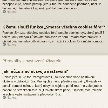
nedoporučuje, pokud přistupujete k fóru ze sdíleného počítače, např. v
knihovně, internetové kavárně, počítačové učebně atd.
Nahoru
K čemu slouží funkce „Smazat všechny cookies fóra“?
Funkce „Smazat všechny cookies fóra“ smaže cookies vytvořené phpBB
fórem, díky kterým zůstáváte přihlášen ve fóru. Pokud máte problém s
přihlašováním nebo odhlašováním, smazání cookies fóra může pomoci.
Nahoru
Předvolby a nastavení uživatele
Jak můžu změnit svoje nastavení?
Pokud jste se ve fóru zaregistrovali, jsou všechna vaše nastavení
uložena v databázi fóra. Pro jejich změnu přejděte na váš „Uživatelský
panel“ pomocí odkazu, který obvykle najdete po kliknutí na vaše jméno
nahoře na stránkách fóra. V „Uživatelském panelu“ budete moci změnit
všechna vaše nastavení a předvolby fóra.
Nahoru