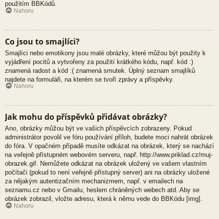
použitím BBKódů.
Nahoru
Co jsou to smajlíci?
Smajlíci nebo emotikony jsou malé obrázky, které můžou být použity k
vyjádření pocitů a vytvořeny za použití krátkého kódu, např. kód :)
znamená radost a kód :( znamená smutek. Úplný seznam smajlíků
najdete na formuláři, na kterém se tvoří zprávy a příspěvky.
Nahoru
Jak mohu do příspěvků přidávat obrázky?
Ano, obrázky můžou být ve vašich příspěvcích zobrazeny. Pokud
administrátor povolil ve fóru používání příloh, budete moci nahrát obrázek
do fóra. V opačném případě musíte odkázat na obrázek, který se nachází
na veřejně přístupném webovém serveru, např. http://www.priklad.cz/muj-
obrazek.gif. Nemůžete odkázat na obrázek uložený ve vašem vlastním
počítači (pokud to není veřejně přístupný server) ani na obrázky uložené
za nějakým autentizačním mechanizmem, např. v emailech na
seznamu.cz nebo v Gmailu, heslem chráněných webech atd. Aby se
obrázek zobrazil, vložte adresu, která k němu vede do BBKódu [img].
Nahoru