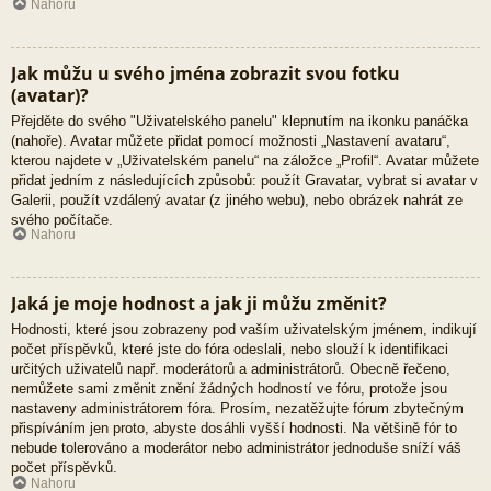
Nahoru
Jak můžu u svého jména zobrazit svou fotku
(avatar)?
Přejděte do svého "Uživatelského panelu" klepnutím na ikonku panáčka
(nahoře). Avatar můžete přidat pomocí možnosti „Nastavení avataru“,
kterou najdete v „Uživatelském panelu“ na záložce „Profil“. Avatar můžete
přidat jedním z následujících způsobů: použít Gravatar, vybrat si avatar v
Galerii, použít vzdálený avatar (z jiného webu), nebo obrázek nahrát ze
svého počítače.
Nahoru
Jaká je moje hodnost a jak ji můžu změnit?
Hodnosti, které jsou zobrazeny pod vaším uživatelským jménem, indikují
počet příspěvků, které jste do fóra odeslali, nebo slouží k identifikaci
určitých uživatelů např. moderátorů a administrátorů. Obecně řečeno,
nemůžete sami změnit znění žádných hodností ve fóru, protože jsou
nastaveny administrátorem fóra. Prosím, nezatěžujte fórum zbytečným
přispíváním jen proto, abyste dosáhli vyšší hodnosti. Na většině fór to
nebude tolerováno a moderátor nebo administrátor jednoduše sníží váš
počet příspěvků.
Nahoru