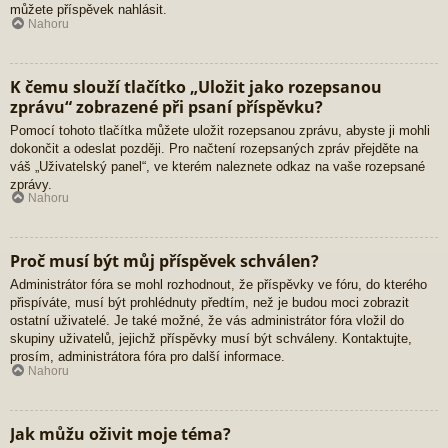
můžete příspěvek nahlásit.
Nahoru
K čemu slouží tlačítko „Uložit jako rozepsanou
zprávu“ zobrazené při psaní příspěvku?
Pomocí tohoto tlačítka můžete uložit rozepsanou zprávu, abyste ji mohli
dokončit a odeslat později. Pro načtení rozepsaných zpráv přejděte na
váš „Uživatelský panel“, ve kterém naleznete odkaz na vaše rozepsané
zprávy.
Nahoru
Proč musí být můj příspěvek schválen?
Administrátor fóra se mohl rozhodnout, že příspěvky ve fóru, do kterého
přispíváte, musí být prohlédnuty předtím, než je budou moci zobrazit
ostatní uživatelé. Je také možné, že vás administrátor fóra vložil do
skupiny uživatelů, jejichž příspěvky musí být schváleny. Kontaktujte,
prosím, administrátora fóra pro další informace.
Nahoru
Jak můžu oživit moje téma?