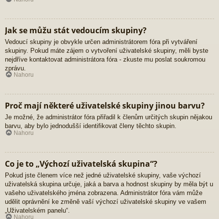
Jak se můžu stát vedoucím skupiny?
Vedoucí skupiny je obvykle určen administrátorem fóra při vytváření
skupiny. Pokud máte zájem o vytvoření uživatelské skupiny, měli byste
nejdříve kontaktovat administrátora fóra - zkuste mu poslat soukromou
zprávu.
Nahoru
Proč mají některé uživatelské skupiny jinou barvu?
Je možné, že administrátor fóra přiřadil k členům určitých skupin nějakou
barvu, aby bylo jednodušší identifikovat členy těchto skupin.
Nahoru
Co je to „Výchozí uživatelská skupina“?
Pokud jste členem více než jedné uživatelské skupiny, vaše výchozí
uživatelská skupina určuje, jaká a barva a hodnost skupiny by měla být u
vašeho uživatelského jména zobrazena. Administrátor fóra vám může
udělit oprávnění ke změně vaší výchozí uživatelské skupiny ve vašem
„Uživatelském panelu“.
Nahoru