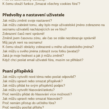
K čemu slouží funkce „Smazat všechny cookies fóra“?
Předvolby a nastavení uživatele
Jak můžu změnit svoje nastavení?
Jak můžu zabránit tomu, aby bylo moje uživatelské jméno zobrazeno na
seznamu uživatelů nacházejících se ve fóru?
Zobrazení časů není správné!
Změnil jsem časovou zónu, ale čas se stále nezobrazuje správně!
Můj jazyk není na seznamu!
K čemu slouží obrázky zobrazené u mého uživatelského jména?
Jak můžu u svého jména zobrazit svou fotku (avatar)?
Jaká je moje hodnost a jak ji můžu změnit?
Když chci poslat email uživateli fóra, musím se přihlásit?
Psaní příspěvků
Jak můžu vytvořit nové téma nebo poslat odpověď?
Jak můžu upravit nebo smazat příspěvek?
Jak můžu přidat ke svým příspěvků podpis?
Jak můžu vytvořit hlasování/anketu?
Proč nemůžu přidat do hlasování více možností?
Jak můžu upravit nebo smazat hlasování?
Proč nemám přístup do určitého fóra?
Proč nemůžu posílat přílohy?