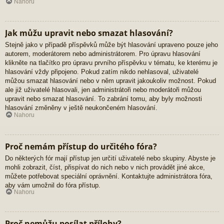
Nahoru
Jak můžu upravit nebo smazat hlasování?
Stejně jako v případě příspěvků může být hlasování upraveno pouze jeho
autorem, moderátorem nebo administrátorem. Pro úpravu hlasování
klikněte na tlačítko pro úpravu prvního příspěvku v tématu, ke kterému je
hlasování vždy připojeno. Pokud zatím nikdo nehlasoval, uživatelé
můžou smazat hlasování nebo v něm upravit jakoukoliv možnost. Pokud
ale již uživatelé hlasovali, jen administrátoři nebo moderátoři můžou
upravit nebo smazat hlasování. To zabrání tomu, aby byly možnosti
hlasování změněny v ještě neukončeném hlasování.
Nahoru
Proč nemám přístup do určitého fóra?
Do některých fór mají přístup jen určití uživatelé nebo skupiny. Abyste je
mohli zobrazit, číst, přispívat do nich nebo v nich provádět jiné akce,
můžete potřebovat speciální oprávnění. Kontaktujte administrátora fóra,
aby vám umožnil do fóra přístup.
Nahoru
Proč nemůžu posílat přílohy?