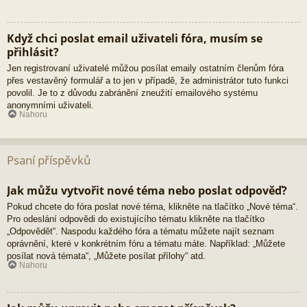
Když chci poslat email uživateli fóra, musím se
přihlásit?
Jen registrovaní uživatelé můžou posílat emaily ostatním členům fóra
přes vestavěný formulář a to jen v případě, že administrátor tuto funkci
povolil. Je to z důvodu zabránění zneužití emailového systému
anonymními uživateli.
Nahoru
Psaní příspěvků
Jak můžu vytvořit nové téma nebo poslat odpověď?
Pokud chcete do fóra poslat nové téma, klikněte na tlačítko „Nové téma“.
Pro odeslání odpovědi do existujícího tématu klikněte na tlačítko
„Odpovědět“. Naspodu každého fóra a tématu můžete najít seznam
oprávnění, které v konkrétním fóru a tématu máte. Například: „Můžete
posílat nová témata“, „Můžete posílat přílohy“ atd.
Nahoru