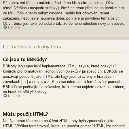
Při zobrazení tématu můžete oživit téma kliknutím na odkaz „Oživit
téma“ (většinou naspodu stránky), čímž se téma přesune na první místo
ve fóru. Pokud tento odkaz nevidíte, mohlo být oživování témat
zakázáno, nebo ještě neuběhla doba, po které je povoleno téma oživit.
Oživit téma jde také jednoduše tak, že do něho odešlete nový příspěvek.
Nahoru
Formátování a druhy témat
Co jsou to BBKódy?
BBKódy jsou speciální implementace HTML jazyka, které poskytují
kontrolu pro formátování jednotlivých objektů v příspěvcích. BBKódy se
používají podobně jako HTML, ale tagy jsou uzavřeny v hranatých
závorkách [ a ] a ne v < a >. Pro více informací o formátování pomocí
BBKódů se podívejte na průvodce, ke kterému najdete odkaz na stránce,
na které se píší příspěvky.
Nahoru
Můžu použít HTML?
Ne. Na tomto fóru nelze používat HTML, aby bylo zpracováno jako
HTML. Většinu formátování, které lze provést pomocí HTML, lze nahradit