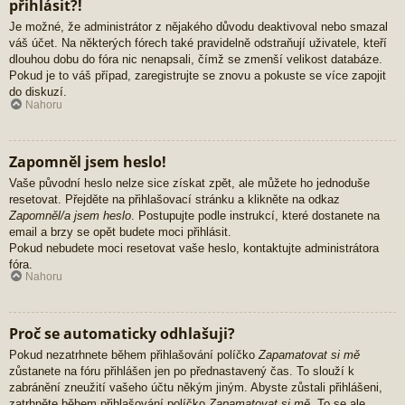
přihlásit?!
Je možné, že administrátor z nějakého důvodu deaktivoval nebo smazal
váš účet. Na některých fórech také pravidelně odstraňují uživatele, kteří
dlouhou dobu do fóra nic nenapsali, čímž se zmenší velikost databáze.
Pokud je to váš případ, zaregistrujte se znovu a pokuste se více zapojit
do diskuzí.
Nahoru
Zapomněl jsem heslo!
Vaše původní heslo nelze sice získat zpět, ale můžete ho jednoduše
resetovat. Přejděte na přihlašovací stránku a klikněte na odkaz
Zapomněl/a jsem heslo
. Postupujte podle instrukcí, které dostanete na
email a brzy se opět budete moci přihlásit.
Pokud nebudete moci resetovat vaše heslo, kontaktujte administrátora
fóra.
Nahoru
Proč se automaticky odhlašuji?
Pokud nezatrhnete během přihlašování políčko
Zapamatovat si mě
zůstanete na fóru přihlášen jen po přednastavený čas. To slouží k
zabránění zneužití vašeho účtu někým jiným. Abyste zůstali přihlášeni,
zatrhněte během přihlašování políčko
Zapamatovat si mě
. To se ale