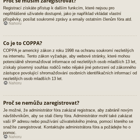
Proč se musím zaregistrovat?
Registrací získáte přístup k dalším funkcím, které nejsou pro
nepřihlášené uživatele dostupné, jako je například vkládat vlastní
příspěvky, posílat soukromé zprávy a emaily ostatním členům fóra atd.
Nahoru
Co je to COPPA?
COPPA je americký zákon z roku 1998 na ochranu soukromí nezletilých
na internetu. Tento zákon vyžaduje, aby webové stránky, které mohou
potenciálně shromažďovat informace od nezletilých osob mladších 13 let,
získaly písemný souhlas rodičů nebo nějaké jiné potvrzení od zákonného
zástupce povolující shromažďování osobních identifikačních informací od
nezletilých osob mladších 13 let.
Nahoru
Proč se nemůžu zaregistrovat?
Je možné, že administrátor fóra zakázal registrace, aby zabránil novým
návštěvníkům, aby se stali členy fóra. Administrátor mohl také zakázat
vaši IP adresu nebo používání uživatelského jména, pomocí kterého se
snažíte zaregistrovat. Kontaktujte administrátora fóra a požádejte ho o
pomoc.
Nahoru