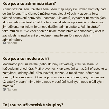
Kdo jsou to administrátoři?
Administrátoři jsou uživatelé fóra, kteří mají nejvyšší úroveň kontroly nad
celým fórem. Tito členové můžou kontrolovat všechny aspekty fóra,
včetně nastavení oprávnění, banování uživatelů, vytváření uživatelských
skupin nebo moderátorů atd. a to v závislosti na oprávněních, která jsou
jim udělena majitelem fóra nebo dalšími administrátory. Administrátoři
také můžou mít ve všech fórech úplné moderátorské schopnosti, opět v
závislosti na nastavení provedeném majitelem fóra nebo dalšími
administrátory.
Nahoru
Kdo jsou to moderátoři?
Moderátoři jsou uživatelé (nebo skupiny uživatelů), kteří se starají o
každodenní chod fóra. Mají pravomoc k upravování a mazání příspěvků a
zamykání, odemykání, přesunování, mazání a rozdělování témat ve
fórech, která moderují. Obecně jsou moderátoři přítomni, aby zabraňovali
uživatelů v psaní mimo téma nebo v posílání hanlivých nebo urážlivých
materiálů.
Nahoru
Co jsou to uživatelské skupiny?