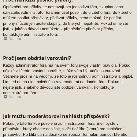
Oprávnění pro přílohy se nastavují pro jednotlivá fóra, skupiny nebo
uživatele. Administrátor fóra nemusel povolit do určitého fóra, do kterého
můžete posílat příspěvky, přidávat přílohy, nebo možná, že posílat
přílohy můžou jen určité skupiny, do kterých nepatříte. Pokud si nejste
jisti, z jakého důvodu nemůžete k příspěvkům přidávat přílohy,
kontaktujte administrátora fóra.
Nahoru
Proč jsem obdržel varování?
Každý administrátor fóra má na svém fóru svoje vlastní pravidla. Pokud
nějaké z těchto pravidel porušíte, může vám být uděleno varování.
Vezměte prosím na vědomí, že toto je rozhodnutí administrátora a phpBB
Limited nemá nic společného s varováními na daném fóru. Pokud si
nejste jisti, z jakého důvodu jste obdrželi varování, kontaktujte
administrátora fóra.
Nahoru
Jak můžu moderátorovi nahlásit příspěvek?
Pokud je tato funkce povolena administrátorem fóra, měli byste v
příspěvku, který chcete nahlásit, vidět tlačítko (ikonu) pro nahlášení
příspěvku. Po kliknutí na tlačítko se zobrazí formulář, pomocí kterého