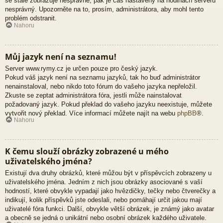
se stále zobrazuje nesprávně, pak je čas nastavený na hodinách serveru
nesprávný. Upozorněte na to, prosím, administrátora, aby mohl tento
problém odstranit.
Nahoru
Můj jazyk není na seznamu!
Server www.rymy.cz je určen pouze pro český jazyk.
Pokud váš jazyk není na seznamu jazyků, tak ho buď administrátor
nenainstaloval, nebo nikdo toto fórum do vašeho jazyka nepřeložil.
Zkuste se zeptat administrátora fóra, jestli může nainstalovat
požadovaný jazyk. Pokud překlad do vašeho jazyku neexistuje, můžete
vytvořit nový překlad. Více informací můžete najít na webu
phpBB
®.
Nahoru
K čemu slouží obrázky zobrazené u mého
uživatelského jména?
Existují dva druhy obrázků, které můžou být v příspěvcích zobrazeny u
uživatelského jména. Jedním z nich jsou obrázky asociované s vaší
hodností, které obvykle vypadají jako hvězdičky, tečky nebo čtverečky a
indikují, kolik příspěvků jste odeslali, nebo pomáhají určit jakou mají
uživatelé fóra funkci. Další, obvykle větší obrázek, je známý jako avatar
a obecně se jedná o unikátní nebo osobní obrázek každého uživatele.