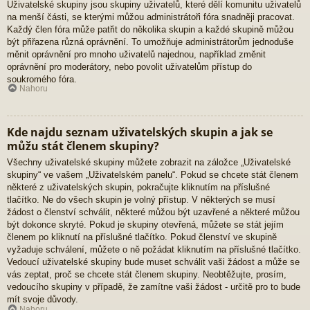
Uživatelské skupiny jsou skupiny uživatelů, které dělí komunitu uživatelů
na menší části, se kterými můžou administrátoři fóra snadněji pracovat.
Každý člen fóra může patřit do několika skupin a každé skupině můžou
být přiřazena různá oprávnění. To umožňuje administrátorům jednoduše
měnit oprávnění pro mnoho uživatelů najednou, například změnit
oprávnění pro moderátory, nebo povolit uživatelům přístup do
soukromého fóra.
Nahoru
Kde najdu seznam uživatelských skupin a jak se
můžu stát členem skupiny?
Všechny uživatelské skupiny můžete zobrazit na záložce „Uživatelské
skupiny“ ve vašem „Uživatelském panelu“. Pokud se chcete stát členem
některé z uživatelských skupin, pokračujte kliknutím na příslušné
tlačítko. Ne do všech skupin je volný přístup. V některých se musí
žádost o členství schválit, některé můžou být uzavřené a některé můžou
být dokonce skryté. Pokud je skupiny otevřená, můžete se stát jejím
členem po kliknutí na příslušné tlačítko. Pokud členství ve skupině
vyžaduje schválení, můžete o ně požádat kliknutím na příslušné tlačítko.
Vedoucí uživatelské skupiny bude muset schválit vaši žádost a může se
vás zeptat, proč se chcete stát členem skupiny. Neobtěžujte, prosím,
vedoucího skupiny v případě, že zamítne vaši žádost - určitě pro to bude
mít svoje důvody.
Nahoru