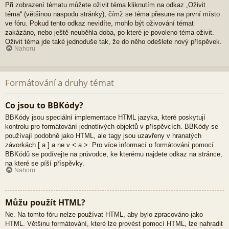
Při zobrazení tématu můžete oživit téma kliknutím na odkaz „Oživit
téma“ (většinou naspodu stránky), čímž se téma přesune na první místo
ve fóru. Pokud tento odkaz nevidíte, mohlo být oživování témat
zakázáno, nebo ještě neuběhla doba, po které je povoleno téma oživit.
Oživit téma jde také jednoduše tak, že do něho odešlete nový příspěvek.
Nahoru
Formátování a druhy témat
Co jsou to BBKódy?
BBKódy jsou speciální implementace HTML jazyka, které poskytují
kontrolu pro formátování jednotlivých objektů v příspěvcích. BBKódy se
používají podobně jako HTML, ale tagy jsou uzavřeny v hranatých
závorkách [ a ] a ne v < a >. Pro více informací o formátování pomocí
BBKódů se podívejte na průvodce, ke kterému najdete odkaz na stránce,
na které se píší příspěvky.
Nahoru
Můžu použít HTML?
Ne. Na tomto fóru nelze používat HTML, aby bylo zpracováno jako
HTML. Většinu formátování, které lze provést pomocí HTML, lze nahradit