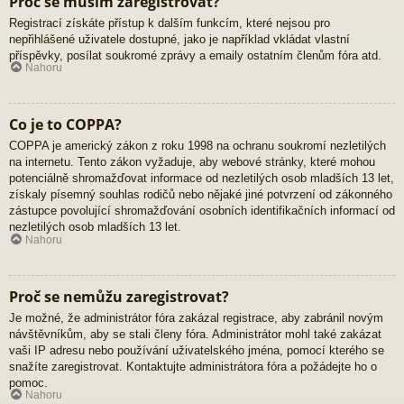
Proč se musím zaregistrovat?
Registrací získáte přístup k dalším funkcím, které nejsou pro
nepřihlášené uživatele dostupné, jako je například vkládat vlastní
příspěvky, posílat soukromé zprávy a emaily ostatním členům fóra atd.
Nahoru
Co je to COPPA?
COPPA je americký zákon z roku 1998 na ochranu soukromí nezletilých
na internetu. Tento zákon vyžaduje, aby webové stránky, které mohou
potenciálně shromažďovat informace od nezletilých osob mladších 13 let,
získaly písemný souhlas rodičů nebo nějaké jiné potvrzení od zákonného
zástupce povolující shromažďování osobních identifikačních informací od
nezletilých osob mladších 13 let.
Nahoru
Proč se nemůžu zaregistrovat?
Je možné, že administrátor fóra zakázal registrace, aby zabránil novým
návštěvníkům, aby se stali členy fóra. Administrátor mohl také zakázat
vaši IP adresu nebo používání uživatelského jména, pomocí kterého se
snažíte zaregistrovat. Kontaktujte administrátora fóra a požádejte ho o
pomoc.
Nahoru