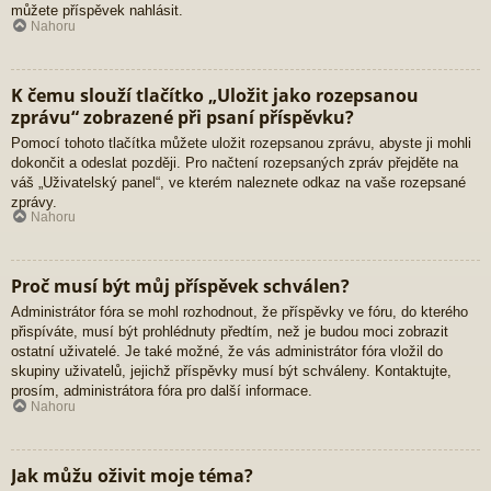
můžete příspěvek nahlásit.
Nahoru
K čemu slouží tlačítko „Uložit jako rozepsanou
zprávu“ zobrazené při psaní příspěvku?
Pomocí tohoto tlačítka můžete uložit rozepsanou zprávu, abyste ji mohli
dokončit a odeslat později. Pro načtení rozepsaných zpráv přejděte na
váš „Uživatelský panel“, ve kterém naleznete odkaz na vaše rozepsané
zprávy.
Nahoru
Proč musí být můj příspěvek schválen?
Administrátor fóra se mohl rozhodnout, že příspěvky ve fóru, do kterého
přispíváte, musí být prohlédnuty předtím, než je budou moci zobrazit
ostatní uživatelé. Je také možné, že vás administrátor fóra vložil do
skupiny uživatelů, jejichž příspěvky musí být schváleny. Kontaktujte,
prosím, administrátora fóra pro další informace.
Nahoru
Jak můžu oživit moje téma?