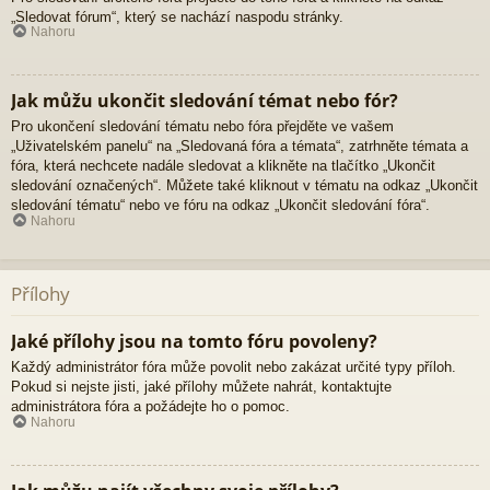
„Sledovat fórum“, který se nachází naspodu stránky.
Nahoru
Jak můžu ukončit sledování témat nebo fór?
Pro ukončení sledování tématu nebo fóra přejděte ve vašem
„Uživatelském panelu“ na „Sledovaná fóra a témata“, zatrhněte témata a
fóra, která nechcete nadále sledovat a klikněte na tlačítko „Ukončit
sledování označených“. Můžete také kliknout v tématu na odkaz „Ukončit
sledování tématu“ nebo ve fóru na odkaz „Ukončit sledování fóra“.
Nahoru
Přílohy
Jaké přílohy jsou na tomto fóru povoleny?
Každý administrátor fóra může povolit nebo zakázat určité typy příloh.
Pokud si nejste jisti, jaké přílohy můžete nahrát, kontaktujte
administrátora fóra a požádejte ho o pomoc.
Nahoru