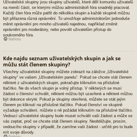
Uživatelské skupiny jsou skupiny uživatelů, které dělí komunitu uživatelů
na menší části, se kterými můžou administrátoři fóra snadněji pracovat.
Každý člen fóra může patřit do několika skupin a každé skupině můžou
být přiřazena různá oprávnění. To umožňuje administrátorům jednoduše
měnit oprávnění pro mnoho uživatelů najednou, například změnit
oprávnění pro moderátory, nebo povolit uživatelům přístup do
soukromého fóra.
Nahoru
Kde najdu seznam uživatelských skupin a jak se
můžu stát členem skupiny?
Všechny uživatelské skupiny můžete zobrazit na záložce „Uživatelské
skupiny“ ve vašem „Uživatelském panelu“. Pokud se chcete stát členem
některé z uživatelských skupin, pokračujte kliknutím na příslušné
tlačítko. Ne do všech skupin je volný přístup. V některých se musí
žádost o členství schválit, některé můžou být uzavřené a některé můžou
být dokonce skryté. Pokud je skupiny otevřená, můžete se stát jejím
členem po kliknutí na příslušné tlačítko. Pokud členství ve skupině
vyžaduje schválení, můžete o ně požádat kliknutím na příslušné tlačítko.
Vedoucí uživatelské skupiny bude muset schválit vaši žádost a může se
vás zeptat, proč se chcete stát členem skupiny. Neobtěžujte, prosím,
vedoucího skupiny v případě, že zamítne vaši žádost - určitě pro to bude
mít svoje důvody.
Nahoru