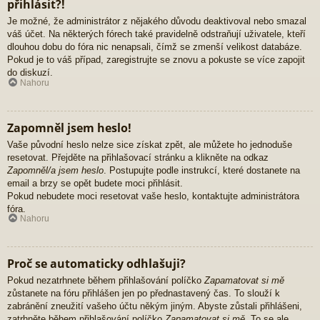
přihlásit?!
Je možné, že administrátor z nějakého důvodu deaktivoval nebo smazal
váš účet. Na některých fórech také pravidelně odstraňují uživatele, kteří
dlouhou dobu do fóra nic nenapsali, čímž se zmenší velikost databáze.
Pokud je to váš případ, zaregistrujte se znovu a pokuste se více zapojit
do diskuzí.
Nahoru
Zapomněl jsem heslo!
Vaše původní heslo nelze sice získat zpět, ale můžete ho jednoduše
resetovat. Přejděte na přihlašovací stránku a klikněte na odkaz
Zapomněl/a jsem heslo
. Postupujte podle instrukcí, které dostanete na
email a brzy se opět budete moci přihlásit.
Pokud nebudete moci resetovat vaše heslo, kontaktujte administrátora
fóra.
Nahoru
Proč se automaticky odhlašuji?
Pokud nezatrhnete během přihlašování políčko
Zapamatovat si mě
zůstanete na fóru přihlášen jen po přednastavený čas. To slouží k
zabránění zneužití vašeho účtu někým jiným. Abyste zůstali přihlášeni,
zatrhněte během přihlašování políčko
Zapamatovat si mě
. To se ale