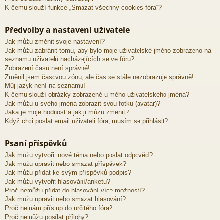
K čemu slouží funkce „Smazat všechny cookies fóra“?
Předvolby a nastavení uživatele
Jak můžu změnit svoje nastavení?
Jak můžu zabránit tomu, aby bylo moje uživatelské jméno zobrazeno na
seznamu uživatelů nacházejících se ve fóru?
Zobrazení časů není správné!
Změnil jsem časovou zónu, ale čas se stále nezobrazuje správně!
Můj jazyk není na seznamu!
K čemu slouží obrázky zobrazené u mého uživatelského jména?
Jak můžu u svého jména zobrazit svou fotku (avatar)?
Jaká je moje hodnost a jak ji můžu změnit?
Když chci poslat email uživateli fóra, musím se přihlásit?
Psaní příspěvků
Jak můžu vytvořit nové téma nebo poslat odpověď?
Jak můžu upravit nebo smazat příspěvek?
Jak můžu přidat ke svým příspěvků podpis?
Jak můžu vytvořit hlasování/anketu?
Proč nemůžu přidat do hlasování více možností?
Jak můžu upravit nebo smazat hlasování?
Proč nemám přístup do určitého fóra?
Proč nemůžu posílat přílohy?