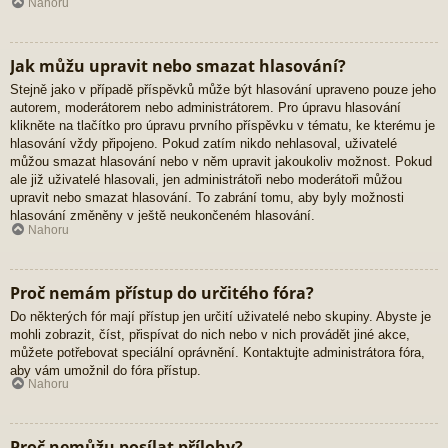
Nahoru
Jak můžu upravit nebo smazat hlasování?
Stejně jako v případě příspěvků může být hlasování upraveno pouze jeho
autorem, moderátorem nebo administrátorem. Pro úpravu hlasování
klikněte na tlačítko pro úpravu prvního příspěvku v tématu, ke kterému je
hlasování vždy připojeno. Pokud zatím nikdo nehlasoval, uživatelé
můžou smazat hlasování nebo v něm upravit jakoukoliv možnost. Pokud
ale již uživatelé hlasovali, jen administrátoři nebo moderátoři můžou
upravit nebo smazat hlasování. To zabrání tomu, aby byly možnosti
hlasování změněny v ještě neukončeném hlasování.
Nahoru
Proč nemám přístup do určitého fóra?
Do některých fór mají přístup jen určití uživatelé nebo skupiny. Abyste je
mohli zobrazit, číst, přispívat do nich nebo v nich provádět jiné akce,
můžete potřebovat speciální oprávnění. Kontaktujte administrátora fóra,
aby vám umožnil do fóra přístup.
Nahoru
Proč nemůžu posílat přílohy?