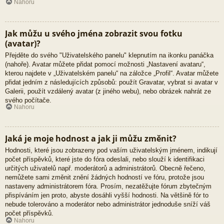
Nahoru
Jak můžu u svého jména zobrazit svou fotku
(avatar)?
Přejděte do svého "Uživatelského panelu" klepnutím na ikonku panáčka
(nahoře). Avatar můžete přidat pomocí možnosti „Nastavení avataru“,
kterou najdete v „Uživatelském panelu“ na záložce „Profil“. Avatar můžete
přidat jedním z následujících způsobů: použít Gravatar, vybrat si avatar v
Galerii, použít vzdálený avatar (z jiného webu), nebo obrázek nahrát ze
svého počítače.
Nahoru
Jaká je moje hodnost a jak ji můžu změnit?
Hodnosti, které jsou zobrazeny pod vaším uživatelským jménem, indikují
počet příspěvků, které jste do fóra odeslali, nebo slouží k identifikaci
určitých uživatelů např. moderátorů a administrátorů. Obecně řečeno,
nemůžete sami změnit znění žádných hodností ve fóru, protože jsou
nastaveny administrátorem fóra. Prosím, nezatěžujte fórum zbytečným
přispíváním jen proto, abyste dosáhli vyšší hodnosti. Na většině fór to
nebude tolerováno a moderátor nebo administrátor jednoduše sníží váš
počet příspěvků.
Nahoru