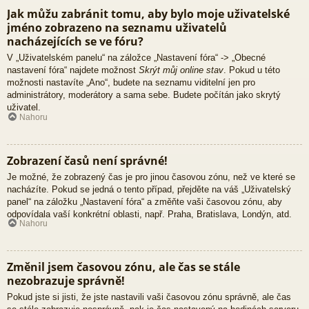
Jak můžu zabránit tomu, aby bylo moje uživatelské
jméno zobrazeno na seznamu uživatelů
nacházejících se ve fóru?
V „Uživatelském panelu“ na záložce „Nastavení fóra“ -> „Obecné
nastavení fóra“ najdete možnost
Skrýt můj online stav
. Pokud u této
možnosti nastavíte „Ano“, budete na seznamu viditelní jen pro
administrátory, moderátory a sama sebe. Budete počítán jako skrytý
uživatel.
Nahoru
Zobrazení časů není správné!
Je možné, že zobrazený čas je pro jinou časovou zónu, než ve které se
nacházíte. Pokud se jedná o tento případ, přejděte na váš „Uživatelský
panel“ na záložku „Nastavení fóra“ a změňte vaši časovou zónu, aby
odpovídala vaší konkrétní oblasti, např. Praha, Bratislava, Londýn, atd.
Nahoru
Změnil jsem časovou zónu, ale čas se stále
nezobrazuje správně!
Pokud jste si jisti, že jste nastavili vaši časovou zónu správně, ale čas