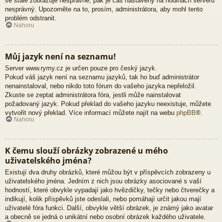
se stále zobrazuje nesprávně, pak je čas nastavený na hodinách serveru
nesprávný. Upozorněte na to, prosím, administrátora, aby mohl tento
problém odstranit.
Nahoru
Můj jazyk není na seznamu!
Server www.rymy.cz je určen pouze pro český jazyk.
Pokud váš jazyk není na seznamu jazyků, tak ho buď administrátor
nenainstaloval, nebo nikdo toto fórum do vašeho jazyka nepřeložil.
Zkuste se zeptat administrátora fóra, jestli může nainstalovat
požadovaný jazyk. Pokud překlad do vašeho jazyku neexistuje, můžete
vytvořit nový překlad. Více informací můžete najít na webu
phpBB
®.
Nahoru
K čemu slouží obrázky zobrazené u mého
uživatelského jména?
Existují dva druhy obrázků, které můžou být v příspěvcích zobrazeny u
uživatelského jména. Jedním z nich jsou obrázky asociované s vaší
hodností, které obvykle vypadají jako hvězdičky, tečky nebo čtverečky a
indikují, kolik příspěvků jste odeslali, nebo pomáhají určit jakou mají
uživatelé fóra funkci. Další, obvykle větší obrázek, je známý jako avatar
a obecně se jedná o unikátní nebo osobní obrázek každého uživatele.