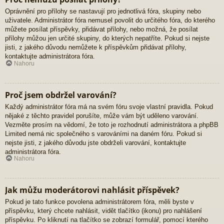
Oprávnění pro přílohy se nastavují pro jednotlivá fóra, skupiny nebo
uživatele. Administrátor fóra nemusel povolit do určitého fóra, do kterého
můžete posílat příspěvky, přidávat přílohy, nebo možná, že posílat
přílohy můžou jen určité skupiny, do kterých nepatříte. Pokud si nejste
jisti, z jakého důvodu nemůžete k příspěvkům přidávat přílohy,
kontaktujte administrátora fóra.
Nahoru
Proč jsem obdržel varování?
Každý administrátor fóra má na svém fóru svoje vlastní pravidla. Pokud
nějaké z těchto pravidel porušíte, může vám být uděleno varování.
Vezměte prosím na vědomí, že toto je rozhodnutí administrátora a phpBB
Limited nemá nic společného s varováními na daném fóru. Pokud si
nejste jisti, z jakého důvodu jste obdrželi varování, kontaktujte
administrátora fóra.
Nahoru
Jak můžu moderátorovi nahlásit příspěvek?
Pokud je tato funkce povolena administrátorem fóra, měli byste v
příspěvku, který chcete nahlásit, vidět tlačítko (ikonu) pro nahlášení
příspěvku. Po kliknutí na tlačítko se zobrazí formulář, pomocí kterého