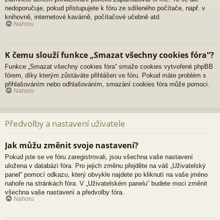
nedoporučuje, pokud přistupujete k fóru ze sdíleného počítače, např. v
knihovně, internetové kavárně, počítačové učebně atd.
Nahoru
K čemu slouží funkce „Smazat všechny cookies fóra“?
Funkce „Smazat všechny cookies fóra“ smaže cookies vytvořené phpBB
fórem, díky kterým zůstáváte přihlášen ve fóru. Pokud máte problém s
přihlašováním nebo odhlašováním, smazání cookies fóra může pomoci.
Nahoru
Předvolby a nastavení uživatele
Jak můžu změnit svoje nastavení?
Pokud jste se ve fóru zaregistrovali, jsou všechna vaše nastavení
uložena v databázi fóra. Pro jejich změnu přejděte na váš „Uživatelský
panel“ pomocí odkazu, který obvykle najdete po kliknutí na vaše jméno
nahoře na stránkách fóra. V „Uživatelském panelu“ budete moci změnit
všechna vaše nastavení a předvolby fóra.
Nahoru