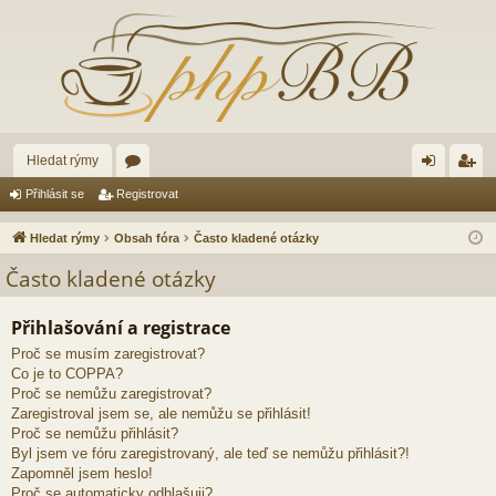
Hledat rýmy
ór
řih
eg
Přihlásit se
Registrovat
a
lá
ist
Hledat rýmy
Obsah fóra
Často kladené otázky
sit
ro
Často kladené otázky
se
va
Přihlašování a registrace
t
Proč se musím zaregistrovat?
Co je to COPPA?
Proč se nemůžu zaregistrovat?
Zaregistroval jsem se, ale nemůžu se přihlásit!
Proč se nemůžu přihlásit?
Byl jsem ve fóru zaregistrovaný, ale teď se nemůžu přihlásit?!
Zapomněl jsem heslo!
Proč se automaticky odhlašuji?