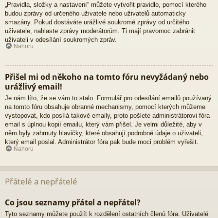
„Pravidla, složky a nastavení“ můžete vytvořit pravidlo, pomocí kterého
budou zprávy od určeného uživatele nebo uživatelů automaticky
smazány. Pokud dostáváte urážlivé soukromé zprávy od určitého
uživatele, nahlaste zprávy moderátorům. Ti mají pravomoc zabránit
uživateli v odesílání soukromých zpráv.
Nahoru
Přišel mi od někoho na tomto fóru nevyžádaný nebo
urážlivý email!
Je nám líto, že se vám to stalo. Formulář pro odesílání emailů používaný
na tomto fóru obsahuje obranné mechanismy, pomocí kterých můžeme
vystopovat, kdo posílá takové emaily, proto pošlete administrátorovi fóra
email s úplnou kopií emailu, který vám přišel. Je velmi důležité, aby v
něm byly zahrnuty hlavičky, které obsahují podrobné údaje o uživateli,
který email poslal. Administrátor fóra pak bude moci problém vyřešit.
Nahoru
Přátelé a nepřátelé
Co jsou seznamy přátel a nepřátel?
Tyto seznamy můžete použít k rozdělení ostatních členů fóra. Uživatelé