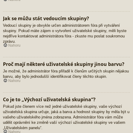
Jak se můžu stát vedoucím skupiny?
Vedoucí skupiny je obvykle určen administrátorem fóra při vytváření
skupiny. Pokud máte zájem o vytvoření uživatelské skupiny, měli byste
nejdříve kontaktovat administrátora fóra - zkuste mu poslat soukromou
zprávu.
Nahoru
Proč mají některé uživatelské skupiny jinou barvu?
Je možné, že administrátor fóra přiřadil k členům určitých skupin nějakou
barvu, aby bylo jednodušší identifikovat členy těchto skupin.
Nahoru
Co je to „Výchozí uživatelská skupina“?
Pokud jste členem více než jedné uživatelské skupiny, vaše výchozí
uživatelská skupina určuje, jaká a barva a hodnost skupiny by měla být u
vašeho uživatelského jména zobrazena. Administrátor fóra vám může
udělit oprávnění ke změně vaší výchozí uživatelské skupiny ve vašem
„Uživatelském panelu“.
Nahoru