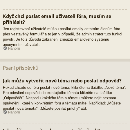
Když chci poslat email uživateli fóra, musím se
přihlásit?
Jen registrovaní uživatelé můžou posílat emaily ostatním členům fóra
přes vestavěný formulář a to jen v případě, že administrátor tuto funkci
povolil. Je to z důvodu zabránění zneužití emailového systému
anonymními uživateli.
Nahoru
Psaní příspěvků
Jak můžu vytvořit nové téma nebo poslat odpověď?
Pokud chcete do fóra poslat nové téma, klikněte na tlačítko „Nové téma“.
Pro odeslání odpovědi do existujícího tématu klikněte na tlačítko
„Odpovědět“. Naspodu každého fóra a tématu můžete najít seznam
oprávnění, které v konkrétním fóru a tématu máte. Například: „Můžete
posílat nová témata“, „Můžete posílat přílohy“ atd.
Nahoru