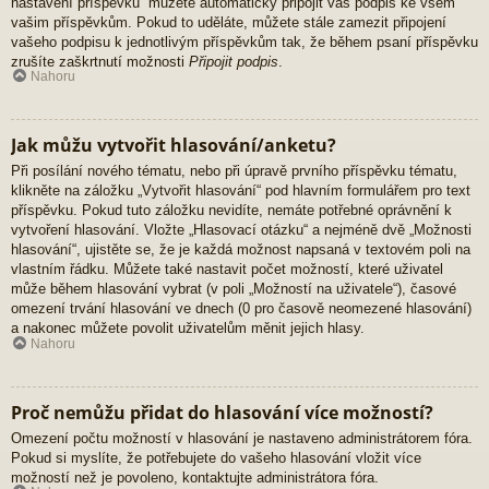
nastavení příspěvků“ můžete automaticky připojit váš podpis ke všem
vašim příspěvkům. Pokud to uděláte, můžete stále zamezit připojení
vašeho podpisu k jednotlivým příspěvkům tak, že během psaní příspěvku
zrušíte zaškrtnutí možnosti
Připojit podpis
.
Nahoru
Jak můžu vytvořit hlasování/anketu?
Při posílání nového tématu, nebo při úpravě prvního příspěvku tématu,
klikněte na záložku „Vytvořit hlasování“ pod hlavním formulářem pro text
příspěvku. Pokud tuto záložku nevidíte, nemáte potřebné oprávnění k
vytvoření hlasování. Vložte „Hlasovací otázku“ a nejméně dvě „Možnosti
hlasování“, ujistěte se, že je každá možnost napsaná v textovém poli na
vlastním řádku. Můžete také nastavit počet možností, které uživatel
může během hlasování vybrat (v poli „Možností na uživatele“), časové
omezení trvání hlasování ve dnech (0 pro časově neomezené hlasování)
a nakonec můžete povolit uživatelům měnit jejich hlasy.
Nahoru
Proč nemůžu přidat do hlasování více možností?
Omezení počtu možností v hlasování je nastaveno administrátorem fóra.
Pokud si myslíte, že potřebujete do vašeho hlasování vložit více
možností než je povoleno, kontaktujte administrátora fóra.