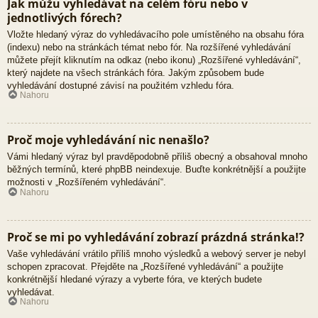
Jak můžu vyhledávat na celém fóru nebo v
jednotlivých fórech?
Vložte hledaný výraz do vyhledávacího pole umístěného na obsahu fóra
(indexu) nebo na stránkách témat nebo fór. Na rozšířené vyhledávání
můžete přejít kliknutím na odkaz (nebo ikonu) „Rozšířené vyhledávání“,
který najdete na všech stránkách fóra. Jakým způsobem bude
vyhledávání dostupné závisí na použitém vzhledu fóra.
Nahoru
Proč moje vyhledávání nic nenašlo?
Vámi hledaný výraz byl pravděpodobně příliš obecný a obsahoval mnoho
běžných termínů, které phpBB neindexuje. Buďte konkrétnější a použijte
možnosti v „Rozšířeném vyhledávání“.
Nahoru
Proč se mi po vyhledávání zobrazí prázdná stránka!?
Vaše vyhledávání vrátilo příliš mnoho výsledků a webový server je nebyl
schopen zpracovat. Přejděte na „Rozšířené vyhledávání“ a použijte
konkrétnější hledané výrazy a vyberte fóra, ve kterých budete
vyhledávat.
Nahoru