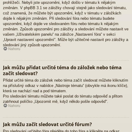
prohlížeči. Nebyli jste upozorněni, když došlo v tématu k nějakým
změnám. V phpBB 3.1 se záložky chovají stejně jako sledování tématu,
což znamená, že můžete být upozorněni, když v tématu v záložkách
dojde k nějakým změnám. Při sledování fóra nebo tématu budete
upozorněni, když dojde ve sledovaném fóru nebo tématu k nějakým
změnám. Způsob upozornění pro záložky a sledování můžete nastavit ve
vašem „Uživatelském panelu“ na záložce „Nastavení fóra“ v sekci
„Upravit nastavení upozornění“. Může být užitečné nastavit pro záložky a
sledování jiný způsob upozornění.
Nahoru
Jak můžu přidat určité téma do záložek nebo téma
začít sledovat?
Přidat určité téma do záložek nebo téma začít sledovat můžete kliknutím
na příslušný odkaz v nabídce „Nástroje tématu“ (obvykle má ikonu klíče),
která se nachází nad a pod tématem.
Pro sledování tématu můžete také poslat do tématu odpověď a přitom
zatrhnout políčko „Upozornit mě, když někdo pošle odpověď“.
Nahoru
Jak můžu začít sledovat určité fórum?
Pro sledování určitého fóra přejděte do toho fóra a klikněte na odkaz