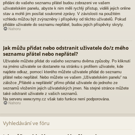
přidáni do vašeho seznamu přátel budou zobrazeni ve vašem
uživatelském panelu, abyste k nim měli rychlý přístup, viděli jejich online
stav a mohli jim posílat soukromé zprávy. V závislosti na použitém
vzhledu můžou být zvýrazněny i příspěvky od těchto uživatelů. Pokud
přidáte uživatele do seznamu nepřátel, budou jejich příspěvky skryty.
Nahoru
Jak můžu přidat nebo odstranit uživatele do/z mého
seznamu přátel nebo nepřátel?
Uživatele můžete přidat do vašeho seznamu dvěma způsoby. Po kliknutí
na jméno uživatele se dostanete na stránku s profilem uživatele, kde
najdete odkaz, pomocí kterého můžete uživatele přidat do seznamu
přátel nebo nepřátel. Nebo můžete ve vašem „Uživatelském panelu“ na
záložce „Přátelé a nepřátelé“ přímo přidat uživatele do jednoho ze
seznamů vložením jejich uživatelských jmen. Na stejné stránce můžete
také odstranit uživatele z vašich seznamů.
Na serveru www.rymy.cz však tato funkce není podporována.
Nahoru
Vyhledávání ve fóru