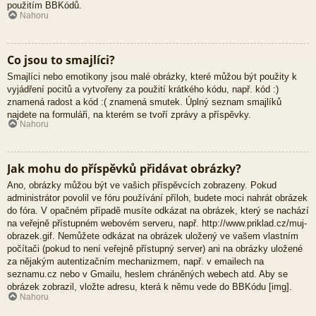
použitím BBKódů.
Nahoru
Co jsou to smajlíci?
Smajlíci nebo emotikony jsou malé obrázky, které můžou být použity k
vyjádření pocitů a vytvořeny za použití krátkého kódu, např. kód :)
znamená radost a kód :( znamená smutek. Úplný seznam smajlíků
najdete na formuláři, na kterém se tvoří zprávy a příspěvky.
Nahoru
Jak mohu do příspěvků přidávat obrázky?
Ano, obrázky můžou být ve vašich příspěvcích zobrazeny. Pokud
administrátor povolil ve fóru používání příloh, budete moci nahrát obrázek
do fóra. V opačném případě musíte odkázat na obrázek, který se nachází
na veřejně přístupném webovém serveru, např. http://www.priklad.cz/muj-
obrazek.gif. Nemůžete odkázat na obrázek uložený ve vašem vlastním
počítači (pokud to není veřejně přístupný server) ani na obrázky uložené
za nějakým autentizačním mechanizmem, např. v emailech na
seznamu.cz nebo v Gmailu, heslem chráněných webech atd. Aby se
obrázek zobrazil, vložte adresu, která k němu vede do BBKódu [img].
Nahoru