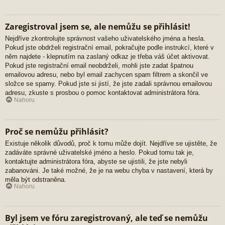
Zaregistroval jsem se, ale nemůžu se přihlásit!
Nejdříve zkontrolujte správnost vašeho uživatelského jména a hesla.
Pokud jste obdrželi registrační email, pokračujte podle instrukcí, které v
něm najdete - klepnutím na zaslaný odkaz je třeba váš účet aktivovat.
Pokud jste registrační email neobdrželi, mohli jste zadat špatnou
emailovou adresu, nebo byl email zachycen spam filtrem a skončil ve
složce se spamy. Pokud jste si jistí, že jste zadali správnou emailovou
adresu, zkuste s prosbou o pomoc kontaktovat administrátora fóra.
Nahoru
Proč se nemůžu přihlásit?
Existuje několik důvodů, proč k tomu může dojít. Nejdříve se ujistěte, že
zadáváte správné uživatelské jméno a heslo. Pokud tomu tak je,
kontaktujte administrátora fóra, abyste se ujistili, že jste nebyli
zabanováni. Je také možné, že je na webu chyba v nastavení, která by
měla být odstraněna.
Nahoru
Byl jsem ve fóru zaregistrovaný, ale teď se nemůžu