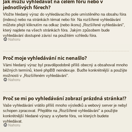
Jak můžu vyhledávat na celém fóru nebo v
jednotlivých fórech?
Vložte hledaný výraz do vyhledávacího pole umístěného na obsahu fóra
(indexu) nebo na stránkách témat nebo fór. Na rozšířené vyhledávání
můžete přejít kliknutím na odkaz (nebo ikonu) „Rozšířené vyhledávání“,
který najdete na všech stránkách fóra. Jakým způsobem bude
vyhledávání dostupné závisí na použitém vzhledu fóra.
Nahoru
Proč moje vyhledávání nic nenašlo?
Vámi hledaný výraz byl pravděpodobně příliš obecný a obsahoval mnoho
běžných termínů, které phpBB neindexuje. Buďte konkrétnější a použijte
možnosti v „Rozšířeném vyhledávání“.
Nahoru
Proč se mi po vyhledávání zobrazí prázdná stránka!?
Vaše vyhledávání vrátilo příliš mnoho výsledků a webový server je nebyl
schopen zpracovat. Přejděte na „Rozšířené vyhledávání“ a použijte
konkrétnější hledané výrazy a vyberte fóra, ve kterých budete
vyhledávat.
Nahoru