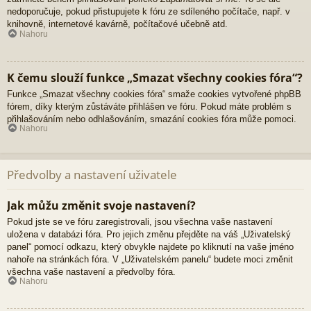
nedoporučuje, pokud přistupujete k fóru ze sdíleného počítače, např. v
knihovně, internetové kavárně, počítačové učebně atd.
Nahoru
K čemu slouží funkce „Smazat všechny cookies fóra“?
Funkce „Smazat všechny cookies fóra“ smaže cookies vytvořené phpBB
fórem, díky kterým zůstáváte přihlášen ve fóru. Pokud máte problém s
přihlašováním nebo odhlašováním, smazání cookies fóra může pomoci.
Nahoru
Předvolby a nastavení uživatele
Jak můžu změnit svoje nastavení?
Pokud jste se ve fóru zaregistrovali, jsou všechna vaše nastavení
uložena v databázi fóra. Pro jejich změnu přejděte na váš „Uživatelský
panel“ pomocí odkazu, který obvykle najdete po kliknutí na vaše jméno
nahoře na stránkách fóra. V „Uživatelském panelu“ budete moci změnit
všechna vaše nastavení a předvolby fóra.
Nahoru