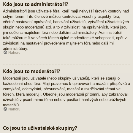
Kdo jsou to administrátoři?
Administrátoři jsou uživatelé fóra, kteří mají nejvyšší úroveň kontroly nad
celým fórem. Tito členové můžou kontrolovat všechny aspekty fóra,
včetně nastavení oprávnění, banování uživatelů, vytváření uživatelských
skupin nebo moderátorů atd. a to v závislosti na oprávněních, která jsou
jim udělena majitelem fóra nebo dalšími administrátory. Administrátoři
také můžou mít ve všech fórech úplné moderátorské schopnosti, opět v
závislosti na nastavení provedeném majitelem fóra nebo dalšími
administrátory.
Nahoru
Kdo jsou to moderátoři?
Moderátoři jsou uživatelé (nebo skupiny uživatelů), kteří se starají o
každodenní chod fóra. Mají pravomoc k upravování a mazání příspěvků a
zamykání, odemykání, přesunování, mazání a rozdělování témat ve
fórech, která moderují. Obecně jsou moderátoři přítomni, aby zabraňovali
uživatelů v psaní mimo téma nebo v posílání hanlivých nebo urážlivých
materiálů.
Nahoru
Co jsou to uživatelské skupiny?