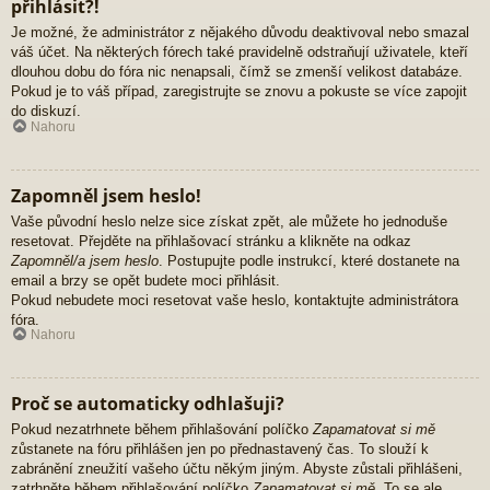
přihlásit?!
Je možné, že administrátor z nějakého důvodu deaktivoval nebo smazal
váš účet. Na některých fórech také pravidelně odstraňují uživatele, kteří
dlouhou dobu do fóra nic nenapsali, čímž se zmenší velikost databáze.
Pokud je to váš případ, zaregistrujte se znovu a pokuste se více zapojit
do diskuzí.
Nahoru
Zapomněl jsem heslo!
Vaše původní heslo nelze sice získat zpět, ale můžete ho jednoduše
resetovat. Přejděte na přihlašovací stránku a klikněte na odkaz
Zapomněl/a jsem heslo
. Postupujte podle instrukcí, které dostanete na
email a brzy se opět budete moci přihlásit.
Pokud nebudete moci resetovat vaše heslo, kontaktujte administrátora
fóra.
Nahoru
Proč se automaticky odhlašuji?
Pokud nezatrhnete během přihlašování políčko
Zapamatovat si mě
zůstanete na fóru přihlášen jen po přednastavený čas. To slouží k
zabránění zneužití vašeho účtu někým jiným. Abyste zůstali přihlášeni,
zatrhněte během přihlašování políčko
Zapamatovat si mě
. To se ale