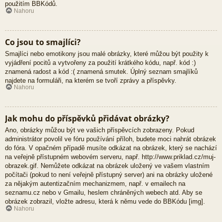
použitím BBKódů.
Nahoru
Co jsou to smajlíci?
Smajlíci nebo emotikony jsou malé obrázky, které můžou být použity k
vyjádření pocitů a vytvořeny za použití krátkého kódu, např. kód :)
znamená radost a kód :( znamená smutek. Úplný seznam smajlíků
najdete na formuláři, na kterém se tvoří zprávy a příspěvky.
Nahoru
Jak mohu do příspěvků přidávat obrázky?
Ano, obrázky můžou být ve vašich příspěvcích zobrazeny. Pokud
administrátor povolil ve fóru používání příloh, budete moci nahrát obrázek
do fóra. V opačném případě musíte odkázat na obrázek, který se nachází
na veřejně přístupném webovém serveru, např. http://www.priklad.cz/muj-
obrazek.gif. Nemůžete odkázat na obrázek uložený ve vašem vlastním
počítači (pokud to není veřejně přístupný server) ani na obrázky uložené
za nějakým autentizačním mechanizmem, např. v emailech na
seznamu.cz nebo v Gmailu, heslem chráněných webech atd. Aby se
obrázek zobrazil, vložte adresu, která k němu vede do BBKódu [img].
Nahoru