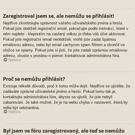
Zaregistroval jsem se, ale nemůžu se přihlásit!
Nejdříve zkontrolujte správnost vašeho uživatelského jména a hesla.
Pokud jste obdrželi registrační email, pokračujte podle instrukcí, které v
něm najdete - klepnutím na zaslaný odkaz je třeba váš účet aktivovat.
Pokud jste registrační email neobdrželi, mohli jste zadat špatnou
emailovou adresu, nebo byl email zachycen spam filtrem a skončil ve
složce se spamy. Pokud jste si jistí, že jste zadali správnou emailovou
adresu, zkuste s prosbou o pomoc kontaktovat administrátora fóra.
Nahoru
Proč se nemůžu přihlásit?
Existuje několik důvodů, proč k tomu může dojít. Nejdříve se ujistěte, že
zadáváte správné uživatelské jméno a heslo. Pokud tomu tak je,
kontaktujte administrátora fóra, abyste se ujistili, že jste nebyli
zabanováni. Je také možné, že je na webu chyba v nastavení, která by
měla být odstraněna.
Nahoru
Byl jsem ve fóru zaregistrovaný, ale teď se nemůžu