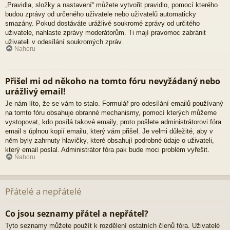
„Pravidla, složky a nastavení“ můžete vytvořit pravidlo, pomocí kterého
budou zprávy od určeného uživatele nebo uživatelů automaticky
smazány. Pokud dostáváte urážlivé soukromé zprávy od určitého
uživatele, nahlaste zprávy moderátorům. Ti mají pravomoc zabránit
uživateli v odesílání soukromých zpráv.
Nahoru
Přišel mi od někoho na tomto fóru nevyžádaný nebo
urážlivý email!
Je nám líto, že se vám to stalo. Formulář pro odesílání emailů používaný
na tomto fóru obsahuje obranné mechanismy, pomocí kterých můžeme
vystopovat, kdo posílá takové emaily, proto pošlete administrátorovi fóra
email s úplnou kopií emailu, který vám přišel. Je velmi důležité, aby v
něm byly zahrnuty hlavičky, které obsahují podrobné údaje o uživateli,
který email poslal. Administrátor fóra pak bude moci problém vyřešit.
Nahoru
Přátelé a nepřátelé
Co jsou seznamy přátel a nepřátel?
Tyto seznamy můžete použít k rozdělení ostatních členů fóra. Uživatelé