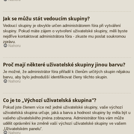
Jak se můžu stát vedoucím skupiny?
Vedoucí skupiny je obvykle určen administrátorem fóra při vytváření
skupiny. Pokud máte zájem o vytvoření uživatelské skupiny, měli byste
nejdříve kontaktovat administrátora fóra - zkuste mu poslat soukromou
zprávu.
Nahoru
Proč mají některé uživatelské skupiny jinou barvu?
Je možné, že administrátor fóra přiřadil k členům určitých skupin nějakou
barvu, aby bylo jednodušší identifikovat členy těchto skupin.
Nahoru
Co je to „Výchozí uživatelská skupina“?
Pokud jste členem více než jedné uživatelské skupiny, vaše výchozí
uživatelská skupina určuje, jaká a barva a hodnost skupiny by měla být u
vašeho uživatelského jména zobrazena. Administrátor fóra vám může
udělit oprávnění ke změně vaší výchozí uživatelské skupiny ve vašem
„Uživatelském panelu“.
Nahoru