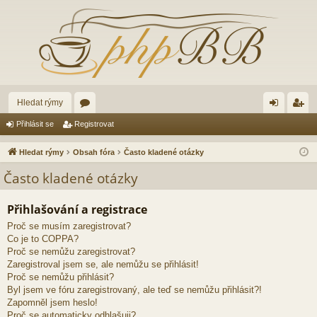
Hledat rýmy
ór
řih
eg
Přihlásit se
Registrovat
a
lá
ist
Hledat rýmy
Obsah fóra
Často kladené otázky
sit
ro
Často kladené otázky
se
va
Přihlašování a registrace
t
Proč se musím zaregistrovat?
Co je to COPPA?
Proč se nemůžu zaregistrovat?
Zaregistroval jsem se, ale nemůžu se přihlásit!
Proč se nemůžu přihlásit?
Byl jsem ve fóru zaregistrovaný, ale teď se nemůžu přihlásit?!
Zapomněl jsem heslo!
Proč se automaticky odhlašuji?