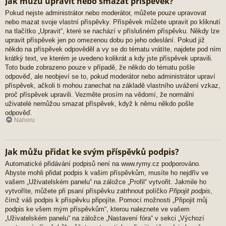
Jak můžu upravit nebo smazat příspěvek?
Pokud nejste administrátor nebo moderátor, můžete pouze upravovat
nebo mazat svoje vlastní příspěvky. Příspěvek můžete upravit po kliknutí
na tlačítko „Upravit“, které se nachází v příslušném příspěvku. Někdy lze
upravit příspěvek jen po omezenou dobu po jeho odeslání. Pokud již
někdo na příspěvek odpověděl a vy se do tématu vrátíte, najdete pod ním
krátký text, ve kterém je uvedeno kolikrát a kdy jste příspěvek upravili.
Toto bude zobrazeno pouze v případě, že někdo do tématu pošle
odpověď, ale neobjeví se to, pokud moderátor nebo administrátor upraví
příspěvek, ačkoli ti mohou zanechat na základě vlastního uvážení vzkaz,
proč příspěvek upravili. Vezměte prosím na vědomí, že normální
uživatelé nemůžou smazat příspěvek, když k němu někdo pošle
odpověď.
Nahoru
Jak můžu přidat ke svým příspěvků podpis?
Automatické přidávání podpisů není na www.rymy.cz podporováno.
Abyste mohli přidat podpis k vašim příspěvkům, musíte ho nejdřív ve
vašem „Uživatelském panelu“ na záložce „Profil“ vytvořit. Jakmile ho
vytvoříte, můžete při psaní příspěvku zatrhnout políčko
Připojit podpis
,
čímž váš podpis k příspěvku připojíte. Pomocí možnosti „Připojit můj
podpis ke všem mým příspěvkům“, kterou naleznete ve vašem
„Uživatelském panelu“ na záložce „Nastavení fóra“ v sekci „Výchozí