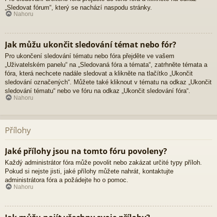
„Sledovat fórum“, který se nachází naspodu stránky.
Nahoru
Jak můžu ukončit sledování témat nebo fór?
Pro ukončení sledování tématu nebo fóra přejděte ve vašem
„Uživatelském panelu“ na „Sledovaná fóra a témata“, zatrhněte témata a
fóra, která nechcete nadále sledovat a klikněte na tlačítko „Ukončit
sledování označených“. Můžete také kliknout v tématu na odkaz „Ukončit
sledování tématu“ nebo ve fóru na odkaz „Ukončit sledování fóra“.
Nahoru
Přílohy
Jaké přílohy jsou na tomto fóru povoleny?
Každý administrátor fóra může povolit nebo zakázat určité typy příloh.
Pokud si nejste jisti, jaké přílohy můžete nahrát, kontaktujte
administrátora fóra a požádejte ho o pomoc.
Nahoru