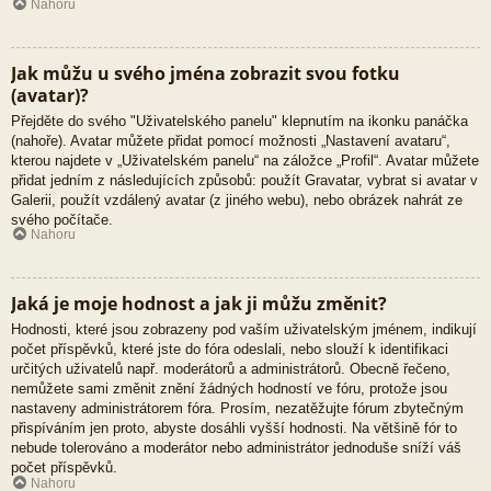
Nahoru
Jak můžu u svého jména zobrazit svou fotku
(avatar)?
Přejděte do svého "Uživatelského panelu" klepnutím na ikonku panáčka
(nahoře). Avatar můžete přidat pomocí možnosti „Nastavení avataru“,
kterou najdete v „Uživatelském panelu“ na záložce „Profil“. Avatar můžete
přidat jedním z následujících způsobů: použít Gravatar, vybrat si avatar v
Galerii, použít vzdálený avatar (z jiného webu), nebo obrázek nahrát ze
svého počítače.
Nahoru
Jaká je moje hodnost a jak ji můžu změnit?
Hodnosti, které jsou zobrazeny pod vaším uživatelským jménem, indikují
počet příspěvků, které jste do fóra odeslali, nebo slouží k identifikaci
určitých uživatelů např. moderátorů a administrátorů. Obecně řečeno,
nemůžete sami změnit znění žádných hodností ve fóru, protože jsou
nastaveny administrátorem fóra. Prosím, nezatěžujte fórum zbytečným
přispíváním jen proto, abyste dosáhli vyšší hodnosti. Na většině fór to
nebude tolerováno a moderátor nebo administrátor jednoduše sníží váš
počet příspěvků.
Nahoru