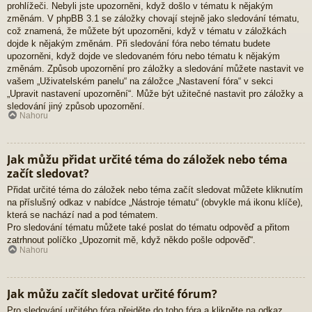
prohlížeči. Nebyli jste upozorněni, když došlo v tématu k nějakým
změnám. V phpBB 3.1 se záložky chovají stejně jako sledování tématu,
což znamená, že můžete být upozorněni, když v tématu v záložkách
dojde k nějakým změnám. Při sledování fóra nebo tématu budete
upozorněni, když dojde ve sledovaném fóru nebo tématu k nějakým
změnám. Způsob upozornění pro záložky a sledování můžete nastavit ve
vašem „Uživatelském panelu“ na záložce „Nastavení fóra“ v sekci
„Upravit nastavení upozornění“. Může být užitečné nastavit pro záložky a
sledování jiný způsob upozornění.
Nahoru
Jak můžu přidat určité téma do záložek nebo téma
začít sledovat?
Přidat určité téma do záložek nebo téma začít sledovat můžete kliknutím
na příslušný odkaz v nabídce „Nástroje tématu“ (obvykle má ikonu klíče),
která se nachází nad a pod tématem.
Pro sledování tématu můžete také poslat do tématu odpověď a přitom
zatrhnout políčko „Upozornit mě, když někdo pošle odpověď“.
Nahoru
Jak můžu začít sledovat určité fórum?
Pro sledování určitého fóra přejděte do toho fóra a klikněte na odkaz