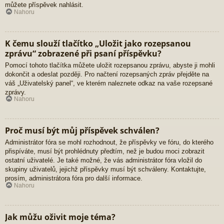
můžete příspěvek nahlásit.
Nahoru
K čemu slouží tlačítko „Uložit jako rozepsanou
zprávu“ zobrazené při psaní příspěvku?
Pomocí tohoto tlačítka můžete uložit rozepsanou zprávu, abyste ji mohli
dokončit a odeslat později. Pro načtení rozepsaných zpráv přejděte na
váš „Uživatelský panel“, ve kterém naleznete odkaz na vaše rozepsané
zprávy.
Nahoru
Proč musí být můj příspěvek schválen?
Administrátor fóra se mohl rozhodnout, že příspěvky ve fóru, do kterého
přispíváte, musí být prohlédnuty předtím, než je budou moci zobrazit
ostatní uživatelé. Je také možné, že vás administrátor fóra vložil do
skupiny uživatelů, jejichž příspěvky musí být schváleny. Kontaktujte,
prosím, administrátora fóra pro další informace.
Nahoru
Jak můžu oživit moje téma?