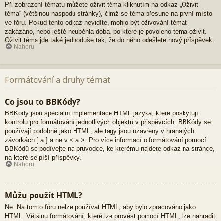
Při zobrazení tématu můžete oživit téma kliknutím na odkaz „Oživit
téma“ (většinou naspodu stránky), čímž se téma přesune na první místo
ve fóru. Pokud tento odkaz nevidíte, mohlo být oživování témat
zakázáno, nebo ještě neuběhla doba, po které je povoleno téma oživit.
Oživit téma jde také jednoduše tak, že do něho odešlete nový příspěvek.
Nahoru
Formátování a druhy témat
Co jsou to BBKódy?
BBKódy jsou speciální implementace HTML jazyka, které poskytují
kontrolu pro formátování jednotlivých objektů v příspěvcích. BBKódy se
používají podobně jako HTML, ale tagy jsou uzavřeny v hranatých
závorkách [ a ] a ne v < a >. Pro více informací o formátování pomocí
BBKódů se podívejte na průvodce, ke kterému najdete odkaz na stránce,
na které se píší příspěvky.
Nahoru
Můžu použít HTML?
Ne. Na tomto fóru nelze používat HTML, aby bylo zpracováno jako
HTML. Většinu formátování, které lze provést pomocí HTML, lze nahradit