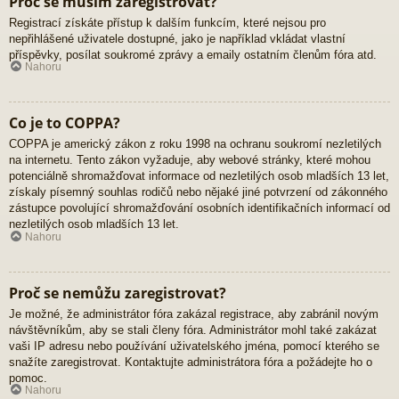
Proč se musím zaregistrovat?
Registrací získáte přístup k dalším funkcím, které nejsou pro
nepřihlášené uživatele dostupné, jako je například vkládat vlastní
příspěvky, posílat soukromé zprávy a emaily ostatním členům fóra atd.
Nahoru
Co je to COPPA?
COPPA je americký zákon z roku 1998 na ochranu soukromí nezletilých
na internetu. Tento zákon vyžaduje, aby webové stránky, které mohou
potenciálně shromažďovat informace od nezletilých osob mladších 13 let,
získaly písemný souhlas rodičů nebo nějaké jiné potvrzení od zákonného
zástupce povolující shromažďování osobních identifikačních informací od
nezletilých osob mladších 13 let.
Nahoru
Proč se nemůžu zaregistrovat?
Je možné, že administrátor fóra zakázal registrace, aby zabránil novým
návštěvníkům, aby se stali členy fóra. Administrátor mohl také zakázat
vaši IP adresu nebo používání uživatelského jména, pomocí kterého se
snažíte zaregistrovat. Kontaktujte administrátora fóra a požádejte ho o
pomoc.
Nahoru