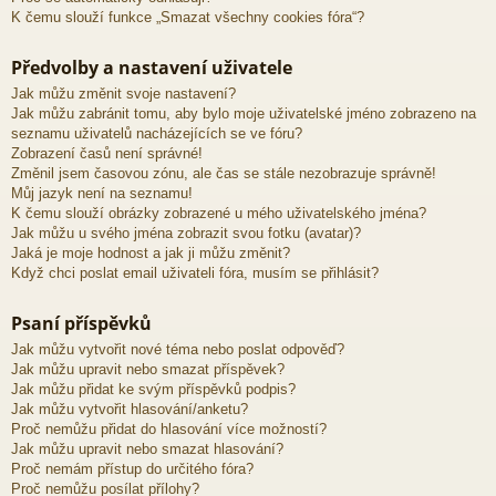
K čemu slouží funkce „Smazat všechny cookies fóra“?
Předvolby a nastavení uživatele
Jak můžu změnit svoje nastavení?
Jak můžu zabránit tomu, aby bylo moje uživatelské jméno zobrazeno na
seznamu uživatelů nacházejících se ve fóru?
Zobrazení časů není správné!
Změnil jsem časovou zónu, ale čas se stále nezobrazuje správně!
Můj jazyk není na seznamu!
K čemu slouží obrázky zobrazené u mého uživatelského jména?
Jak můžu u svého jména zobrazit svou fotku (avatar)?
Jaká je moje hodnost a jak ji můžu změnit?
Když chci poslat email uživateli fóra, musím se přihlásit?
Psaní příspěvků
Jak můžu vytvořit nové téma nebo poslat odpověď?
Jak můžu upravit nebo smazat příspěvek?
Jak můžu přidat ke svým příspěvků podpis?
Jak můžu vytvořit hlasování/anketu?
Proč nemůžu přidat do hlasování více možností?
Jak můžu upravit nebo smazat hlasování?
Proč nemám přístup do určitého fóra?
Proč nemůžu posílat přílohy?