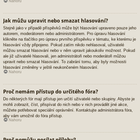
Nahoru
Jak můžu upravit nebo smazat hlasování?
Stejně jako v případě příspěvků může být hlasování upraveno pouze jeho
autorem, moderátorem nebo administrátorem. Pro úpravu hlasování
klikněte na tlačítko pro úpravu prvního příspěvku v tématu, ke kterému je
hlasování vždy připojeno. Pokud zatím nikdo nehlasoval, uživatelé
můžou smazat hlasování nebo v něm upravit jakoukoliv možnost. Pokud
ale již uživatelé hlasovali, jen administrátoři nebo moderátoři můžou
upravit nebo smazat hlasování. To zabrání tomu, aby byly možnosti
hlasování změněny v ještě neukončeném hlasování.
Nahoru
Proč nemám přístup do určitého fóra?
Do některých fór mají přístup jen určití uživatelé nebo skupiny. Abyste je
mohli zobrazit, číst, přispívat do nich nebo v nich provádět jiné akce,
můžete potřebovat speciální oprávnění. Kontaktujte administrátora fóra,
aby vám umožnil do fóra přístup.
Nahoru
Proč nemůžu posílat přílohy?