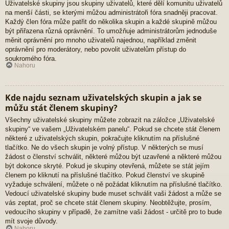
Uživatelské skupiny jsou skupiny uživatelů, které dělí komunitu uživatelů
na menší části, se kterými můžou administrátoři fóra snadněji pracovat.
Každý člen fóra může patřit do několika skupin a každé skupině můžou
být přiřazena různá oprávnění. To umožňuje administrátorům jednoduše
měnit oprávnění pro mnoho uživatelů najednou, například změnit
oprávnění pro moderátory, nebo povolit uživatelům přístup do
soukromého fóra.
Nahoru
Kde najdu seznam uživatelských skupin a jak se
můžu stát členem skupiny?
Všechny uživatelské skupiny můžete zobrazit na záložce „Uživatelské
skupiny“ ve vašem „Uživatelském panelu“. Pokud se chcete stát členem
některé z uživatelských skupin, pokračujte kliknutím na příslušné
tlačítko. Ne do všech skupin je volný přístup. V některých se musí
žádost o členství schválit, některé můžou být uzavřené a některé můžou
být dokonce skryté. Pokud je skupiny otevřená, můžete se stát jejím
členem po kliknutí na příslušné tlačítko. Pokud členství ve skupině
vyžaduje schválení, můžete o ně požádat kliknutím na příslušné tlačítko.
Vedoucí uživatelské skupiny bude muset schválit vaši žádost a může se
vás zeptat, proč se chcete stát členem skupiny. Neobtěžujte, prosím,
vedoucího skupiny v případě, že zamítne vaši žádost - určitě pro to bude
mít svoje důvody.
Nahoru