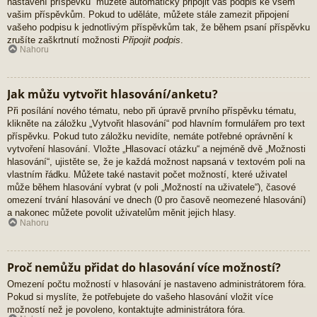
nastavení příspěvků“ můžete automaticky připojit váš podpis ke všem
vašim příspěvkům. Pokud to uděláte, můžete stále zamezit připojení
vašeho podpisu k jednotlivým příspěvkům tak, že během psaní příspěvku
zrušíte zaškrtnutí možnosti
Připojit podpis
.
Nahoru
Jak můžu vytvořit hlasování/anketu?
Při posílání nového tématu, nebo při úpravě prvního příspěvku tématu,
klikněte na záložku „Vytvořit hlasování“ pod hlavním formulářem pro text
příspěvku. Pokud tuto záložku nevidíte, nemáte potřebné oprávnění k
vytvoření hlasování. Vložte „Hlasovací otázku“ a nejméně dvě „Možnosti
hlasování“, ujistěte se, že je každá možnost napsaná v textovém poli na
vlastním řádku. Můžete také nastavit počet možností, které uživatel
může během hlasování vybrat (v poli „Možností na uživatele“), časové
omezení trvání hlasování ve dnech (0 pro časově neomezené hlasování)
a nakonec můžete povolit uživatelům měnit jejich hlasy.
Nahoru
Proč nemůžu přidat do hlasování více možností?
Omezení počtu možností v hlasování je nastaveno administrátorem fóra.
Pokud si myslíte, že potřebujete do vašeho hlasování vložit více
možností než je povoleno, kontaktujte administrátora fóra.