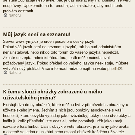
se stále zobrazuje nesprávně, pak je čas nastavený na hodinách serveru
nesprávný. Upozorněte na to, prosím, administrátora, aby mohl tento
problém odstranit.
Nahoru
Můj jazyk není na seznamu!
Server www.rymy.cz je určen pouze pro český jazyk.
Pokud váš jazyk není na seznamu jazyků, tak ho buď administrátor
nenainstaloval, nebo nikdo toto fórum do vašeho jazyka nepřeložil.
Zkuste se zeptat administrátora fóra, jestli může nainstalovat
požadovaný jazyk. Pokud překlad do vašeho jazyku neexistuje, můžete
vytvořit nový překlad. Více informací můžete najít na webu
phpBB
®.
Nahoru
K čemu slouží obrázky zobrazené u mého
uživatelského jména?
Existují dva druhy obrázků, které můžou být v příspěvcích zobrazeny u
uživatelského jména. Jedním z nich jsou obrázky asociované s vaší
hodností, které obvykle vypadají jako hvězdičky, tečky nebo čtverečky a
indikují, kolik příspěvků jste odeslali, nebo pomáhají určit jakou mají
uživatelé fóra funkci. Další, obvykle větší obrázek, je známý jako avatar
a obecně se jedná o unikátní nebo osobní obrázek každého uživatele.