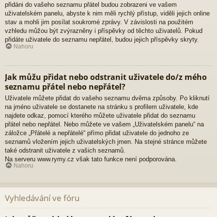
přidáni do vašeho seznamu přátel budou zobrazeni ve vašem
uživatelském panelu, abyste k nim měli rychlý přístup, viděli jejich online
stav a mohli jim posílat soukromé zprávy. V závislosti na použitém
vzhledu můžou být zvýrazněny i příspěvky od těchto uživatelů. Pokud
přidáte uživatele do seznamu nepřátel, budou jejich příspěvky skryty.
Nahoru
Jak můžu přidat nebo odstranit uživatele do/z mého
seznamu přátel nebo nepřátel?
Uživatele můžete přidat do vašeho seznamu dvěma způsoby. Po kliknutí
na jméno uživatele se dostanete na stránku s profilem uživatele, kde
najdete odkaz, pomocí kterého můžete uživatele přidat do seznamu
přátel nebo nepřátel. Nebo můžete ve vašem „Uživatelském panelu“ na
záložce „Přátelé a nepřátelé“ přímo přidat uživatele do jednoho ze
seznamů vložením jejich uživatelských jmen. Na stejné stránce můžete
také odstranit uživatele z vašich seznamů.
Na serveru www.rymy.cz však tato funkce není podporována.
Nahoru
Vyhledávání ve fóru