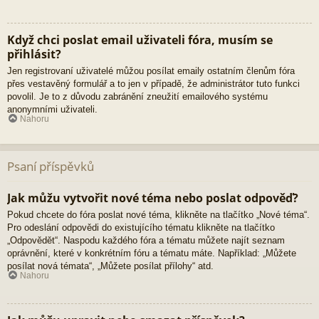
Když chci poslat email uživateli fóra, musím se
přihlásit?
Jen registrovaní uživatelé můžou posílat emaily ostatním členům fóra
přes vestavěný formulář a to jen v případě, že administrátor tuto funkci
povolil. Je to z důvodu zabránění zneužití emailového systému
anonymními uživateli.
Nahoru
Psaní příspěvků
Jak můžu vytvořit nové téma nebo poslat odpověď?
Pokud chcete do fóra poslat nové téma, klikněte na tlačítko „Nové téma“.
Pro odeslání odpovědi do existujícího tématu klikněte na tlačítko
„Odpovědět“. Naspodu každého fóra a tématu můžete najít seznam
oprávnění, které v konkrétním fóru a tématu máte. Například: „Můžete
posílat nová témata“, „Můžete posílat přílohy“ atd.
Nahoru