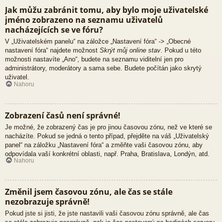
Jak můžu zabránit tomu, aby bylo moje uživatelské
jméno zobrazeno na seznamu uživatelů
nacházejících se ve fóru?
V „Uživatelském panelu“ na záložce „Nastavení fóra“ -> „Obecné
nastavení fóra“ najdete možnost
Skrýt můj online stav
. Pokud u této
možnosti nastavíte „Ano“, budete na seznamu viditelní jen pro
administrátory, moderátory a sama sebe. Budete počítán jako skrytý
uživatel.
Nahoru
Zobrazení časů není správné!
Je možné, že zobrazený čas je pro jinou časovou zónu, než ve které se
nacházíte. Pokud se jedná o tento případ, přejděte na váš „Uživatelský
panel“ na záložku „Nastavení fóra“ a změňte vaši časovou zónu, aby
odpovídala vaší konkrétní oblasti, např. Praha, Bratislava, Londýn, atd.
Nahoru
Změnil jsem časovou zónu, ale čas se stále
nezobrazuje správně!
Pokud jste si jisti, že jste nastavili vaši časovou zónu správně, ale čas