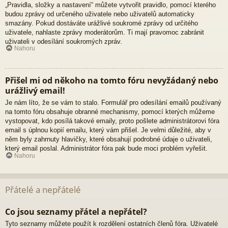
„Pravidla, složky a nastavení“ můžete vytvořit pravidlo, pomocí kterého
budou zprávy od určeného uživatele nebo uživatelů automaticky
smazány. Pokud dostáváte urážlivé soukromé zprávy od určitého
uživatele, nahlaste zprávy moderátorům. Ti mají pravomoc zabránit
uživateli v odesílání soukromých zpráv.
Nahoru
Přišel mi od někoho na tomto fóru nevyžádaný nebo
urážlivý email!
Je nám líto, že se vám to stalo. Formulář pro odesílání emailů používaný
na tomto fóru obsahuje obranné mechanismy, pomocí kterých můžeme
vystopovat, kdo posílá takové emaily, proto pošlete administrátorovi fóra
email s úplnou kopií emailu, který vám přišel. Je velmi důležité, aby v
něm byly zahrnuty hlavičky, které obsahují podrobné údaje o uživateli,
který email poslal. Administrátor fóra pak bude moci problém vyřešit.
Nahoru
Přátelé a nepřátelé
Co jsou seznamy přátel a nepřátel?
Tyto seznamy můžete použít k rozdělení ostatních členů fóra. Uživatelé