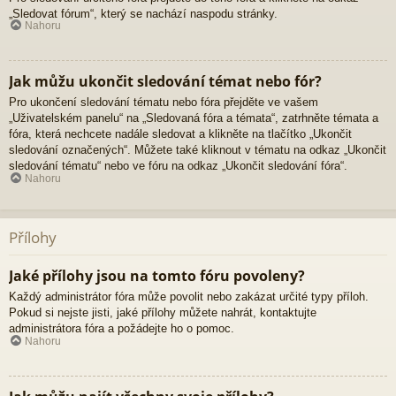
„Sledovat fórum“, který se nachází naspodu stránky.
Nahoru
Jak můžu ukončit sledování témat nebo fór?
Pro ukončení sledování tématu nebo fóra přejděte ve vašem
„Uživatelském panelu“ na „Sledovaná fóra a témata“, zatrhněte témata a
fóra, která nechcete nadále sledovat a klikněte na tlačítko „Ukončit
sledování označených“. Můžete také kliknout v tématu na odkaz „Ukončit
sledování tématu“ nebo ve fóru na odkaz „Ukončit sledování fóra“.
Nahoru
Přílohy
Jaké přílohy jsou na tomto fóru povoleny?
Každý administrátor fóra může povolit nebo zakázat určité typy příloh.
Pokud si nejste jisti, jaké přílohy můžete nahrát, kontaktujte
administrátora fóra a požádejte ho o pomoc.
Nahoru