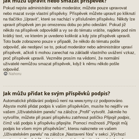
Jak můžu upravit nebo smazat příspěvek?
Pokud nejste administrátor nebo moderátor, můžete pouze upravovat
nebo mazat svoje vlastní příspěvky. Příspěvek můžete upravit po kliknutí
na tlačítko „Upravit“, které se nachází v příslušném příspěvku. Někdy lze
upravit příspěvek jen po omezenou dobu po jeho odeslání. Pokud již
někdo na příspěvek odpověděl a vy se do tématu vrátíte, najdete pod ním
krátký text, ve kterém je uvedeno kolikrát a kdy jste příspěvek upravili.
Toto bude zobrazeno pouze v případě, že někdo do tématu pošle
odpověď, ale neobjeví se to, pokud moderátor nebo administrátor upraví
příspěvek, ačkoli ti mohou zanechat na základě vlastního uvážení vzkaz,
proč příspěvek upravili. Vezměte prosím na vědomí, že normální
uživatelé nemůžou smazat příspěvek, když k němu někdo pošle
odpověď.
Nahoru
Jak můžu přidat ke svým příspěvků podpis?
Automatické přidávání podpisů není na www.rymy.cz podporováno.
Abyste mohli přidat podpis k vašim příspěvkům, musíte ho nejdřív ve
vašem „Uživatelském panelu“ na záložce „Profil“ vytvořit. Jakmile ho
vytvoříte, můžete při psaní příspěvku zatrhnout políčko
Připojit podpis
,
čímž váš podpis k příspěvku připojíte. Pomocí možnosti „Připojit můj
podpis ke všem mým příspěvkům“, kterou naleznete ve vašem
„Uživatelském panelu“ na záložce „Nastavení fóra“ v sekci „Výchozí