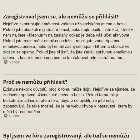
Zaregistroval jsem se, ale nemůžu se přihlásit!
Nejdříve zkontrolujte správnost vašeho uživatelského jména a hesla.
Pokud jste obdrželi registrační email, pokračujte podle instrukcí, které v
něm najdete - klepnutím na zaslaný odkaz je třeba váš účet aktivovat.
Pokud jste registrační email neobdrželi, mohli jste zadat špatnou
emailovou adresu, nebo byl email zachycen spam filtrem a skončil ve
složce se spamy. Pokud jste si jistí, že jste zadali správnou emailovou
adresu, zkuste s prosbou o pomoc kontaktovat administrátora fóra.
Nahoru
Proč se nemůžu přihlásit?
Existuje několik důvodů, proč k tomu může dojít. Nejdříve se ujistěte, že
zadáváte správné uživatelské jméno a heslo. Pokud tomu tak je,
kontaktujte administrátora fóra, abyste se ujistili, že jste nebyli
zabanováni. Je také možné, že je na webu chyba v nastavení, která by
měla být odstraněna.
Nahoru
Byl jsem ve fóru zaregistrovaný, ale teď se nemůžu