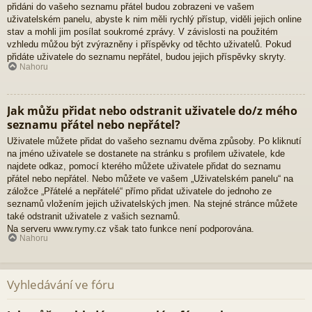
přidáni do vašeho seznamu přátel budou zobrazeni ve vašem
uživatelském panelu, abyste k nim měli rychlý přístup, viděli jejich online
stav a mohli jim posílat soukromé zprávy. V závislosti na použitém
vzhledu můžou být zvýrazněny i příspěvky od těchto uživatelů. Pokud
přidáte uživatele do seznamu nepřátel, budou jejich příspěvky skryty.
Nahoru
Jak můžu přidat nebo odstranit uživatele do/z mého
seznamu přátel nebo nepřátel?
Uživatele můžete přidat do vašeho seznamu dvěma způsoby. Po kliknutí
na jméno uživatele se dostanete na stránku s profilem uživatele, kde
najdete odkaz, pomocí kterého můžete uživatele přidat do seznamu
přátel nebo nepřátel. Nebo můžete ve vašem „Uživatelském panelu“ na
záložce „Přátelé a nepřátelé“ přímo přidat uživatele do jednoho ze
seznamů vložením jejich uživatelských jmen. Na stejné stránce můžete
také odstranit uživatele z vašich seznamů.
Na serveru www.rymy.cz však tato funkce není podporována.
Nahoru
Vyhledávání ve fóru