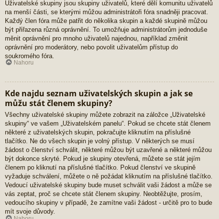
Uživatelské skupiny jsou skupiny uživatelů, které dělí komunitu uživatelů
na menší části, se kterými můžou administrátoři fóra snadněji pracovat.
Každý člen fóra může patřit do několika skupin a každé skupině můžou
být přiřazena různá oprávnění. To umožňuje administrátorům jednoduše
měnit oprávnění pro mnoho uživatelů najednou, například změnit
oprávnění pro moderátory, nebo povolit uživatelům přístup do
soukromého fóra.
Nahoru
Kde najdu seznam uživatelských skupin a jak se
můžu stát členem skupiny?
Všechny uživatelské skupiny můžete zobrazit na záložce „Uživatelské
skupiny“ ve vašem „Uživatelském panelu“. Pokud se chcete stát členem
některé z uživatelských skupin, pokračujte kliknutím na příslušné
tlačítko. Ne do všech skupin je volný přístup. V některých se musí
žádost o členství schválit, některé můžou být uzavřené a některé můžou
být dokonce skryté. Pokud je skupiny otevřená, můžete se stát jejím
členem po kliknutí na příslušné tlačítko. Pokud členství ve skupině
vyžaduje schválení, můžete o ně požádat kliknutím na příslušné tlačítko.
Vedoucí uživatelské skupiny bude muset schválit vaši žádost a může se
vás zeptat, proč se chcete stát členem skupiny. Neobtěžujte, prosím,
vedoucího skupiny v případě, že zamítne vaši žádost - určitě pro to bude
mít svoje důvody.
Nahoru