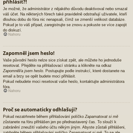
přihlásit?!
Je možné, že administrátor z nějakého důvodu deaktivoval nebo smazal
váš účet. Na některých fórech také pravidelně odstraňují uživatele, kteří
dlouhou dobu do fóra nic nenapsali, čímž se zmenší velikost databáze.
Pokud je to váš případ, zaregistrujte se znovu a pokuste se více zapojit
do diskuzí.
Nahoru
Zapomněl jsem heslo!
Vaše původní heslo nelze sice získat zpět, ale můžete ho jednoduše
resetovat. Přejděte na přihlašovací stránku a klikněte na odkaz
Zapomněl/a jsem heslo
. Postupujte podle instrukcí, které dostanete na
email a brzy se opět budete moci přihlásit.
Pokud nebudete moci resetovat vaše heslo, kontaktujte administrátora
fóra.
Nahoru
Proč se automaticky odhlašuji?
Pokud nezatrhnete během přihlašování políčko
Zapamatovat si mě
zůstanete na fóru přihlášen jen po přednastavený čas. To slouží k
zabránění zneužití vašeho účtu někým jiným. Abyste zůstali přihlášeni,
zatrhněte během přihlašování políčko
Zapamatovat si mě
. To se ale