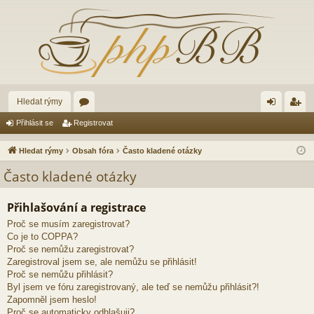
Hledat rýmy
ór
řih
eg
Přihlásit se
Registrovat
a
lá
ist
Hledat rýmy
Obsah fóra
Často kladené otázky
sit
ro
Často kladené otázky
se
va
Přihlašování a registrace
t
Proč se musím zaregistrovat?
Co je to COPPA?
Proč se nemůžu zaregistrovat?
Zaregistroval jsem se, ale nemůžu se přihlásit!
Proč se nemůžu přihlásit?
Byl jsem ve fóru zaregistrovaný, ale teď se nemůžu přihlásit?!
Zapomněl jsem heslo!
Proč se automaticky odhlašuji?