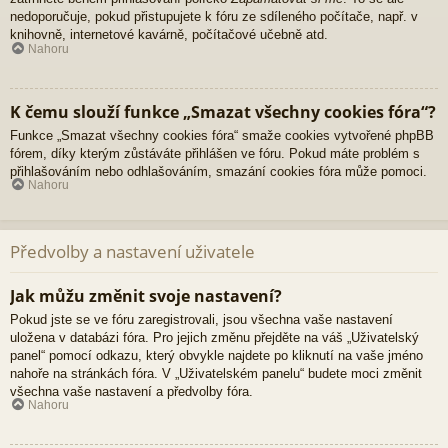
nedoporučuje, pokud přistupujete k fóru ze sdíleného počítače, např. v
knihovně, internetové kavárně, počítačové učebně atd.
Nahoru
K čemu slouží funkce „Smazat všechny cookies fóra“?
Funkce „Smazat všechny cookies fóra“ smaže cookies vytvořené phpBB
fórem, díky kterým zůstáváte přihlášen ve fóru. Pokud máte problém s
přihlašováním nebo odhlašováním, smazání cookies fóra může pomoci.
Nahoru
Předvolby a nastavení uživatele
Jak můžu změnit svoje nastavení?
Pokud jste se ve fóru zaregistrovali, jsou všechna vaše nastavení
uložena v databázi fóra. Pro jejich změnu přejděte na váš „Uživatelský
panel“ pomocí odkazu, který obvykle najdete po kliknutí na vaše jméno
nahoře na stránkách fóra. V „Uživatelském panelu“ budete moci změnit
všechna vaše nastavení a předvolby fóra.
Nahoru