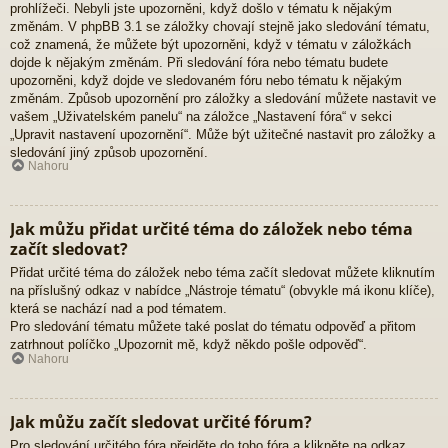
prohlížeči. Nebyli jste upozorněni, když došlo v tématu k nějakým
změnám. V phpBB 3.1 se záložky chovají stejně jako sledování tématu,
což znamená, že můžete být upozorněni, když v tématu v záložkách
dojde k nějakým změnám. Při sledování fóra nebo tématu budete
upozorněni, když dojde ve sledovaném fóru nebo tématu k nějakým
změnám. Způsob upozornění pro záložky a sledování můžete nastavit ve
vašem „Uživatelském panelu“ na záložce „Nastavení fóra“ v sekci
„Upravit nastavení upozornění“. Může být užitečné nastavit pro záložky a
sledování jiný způsob upozornění.
Nahoru
Jak můžu přidat určité téma do záložek nebo téma
začít sledovat?
Přidat určité téma do záložek nebo téma začít sledovat můžete kliknutím
na příslušný odkaz v nabídce „Nástroje tématu“ (obvykle má ikonu klíče),
která se nachází nad a pod tématem.
Pro sledování tématu můžete také poslat do tématu odpověď a přitom
zatrhnout políčko „Upozornit mě, když někdo pošle odpověď“.
Nahoru
Jak můžu začít sledovat určité fórum?
Pro sledování určitého fóra přejděte do toho fóra a klikněte na odkaz