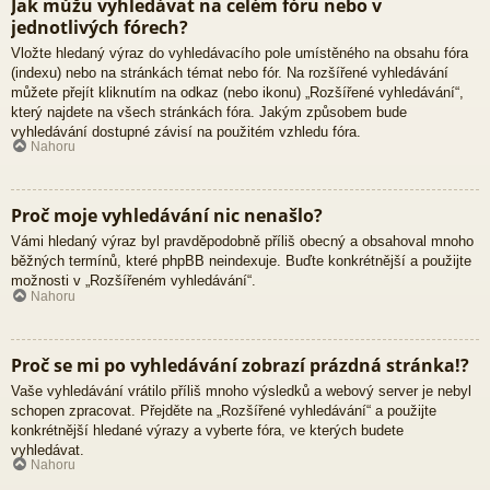
Jak můžu vyhledávat na celém fóru nebo v
jednotlivých fórech?
Vložte hledaný výraz do vyhledávacího pole umístěného na obsahu fóra
(indexu) nebo na stránkách témat nebo fór. Na rozšířené vyhledávání
můžete přejít kliknutím na odkaz (nebo ikonu) „Rozšířené vyhledávání“,
který najdete na všech stránkách fóra. Jakým způsobem bude
vyhledávání dostupné závisí na použitém vzhledu fóra.
Nahoru
Proč moje vyhledávání nic nenašlo?
Vámi hledaný výraz byl pravděpodobně příliš obecný a obsahoval mnoho
běžných termínů, které phpBB neindexuje. Buďte konkrétnější a použijte
možnosti v „Rozšířeném vyhledávání“.
Nahoru
Proč se mi po vyhledávání zobrazí prázdná stránka!?
Vaše vyhledávání vrátilo příliš mnoho výsledků a webový server je nebyl
schopen zpracovat. Přejděte na „Rozšířené vyhledávání“ a použijte
konkrétnější hledané výrazy a vyberte fóra, ve kterých budete
vyhledávat.
Nahoru