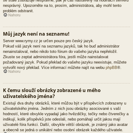
se stále zobrazuje nesprávně, pak je čas nastavený na hodinách serveru
nesprávný. Upozorněte na to, prosím, administrátora, aby mohl tento
problém odstranit.
Nahoru
Můj jazyk není na seznamu!
Server www.rymy.cz je určen pouze pro český jazyk.
Pokud váš jazyk není na seznamu jazyků, tak ho buď administrátor
nenainstaloval, nebo nikdo toto fórum do vašeho jazyka nepřeložil.
Zkuste se zeptat administrátora fóra, jestli může nainstalovat
požadovaný jazyk. Pokud překlad do vašeho jazyku neexistuje, můžete
vytvořit nový překlad. Více informací můžete najít na webu
phpBB
®.
Nahoru
K čemu slouží obrázky zobrazené u mého
uživatelského jména?
Existují dva druhy obrázků, které můžou být v příspěvcích zobrazeny u
uživatelského jména. Jedním z nich jsou obrázky asociované s vaší
hodností, které obvykle vypadají jako hvězdičky, tečky nebo čtverečky a
indikují, kolik příspěvků jste odeslali, nebo pomáhají určit jakou mají
uživatelé fóra funkci. Další, obvykle větší obrázek, je známý jako avatar
a obecně se jedná o unikátní nebo osobní obrázek každého uživatele.