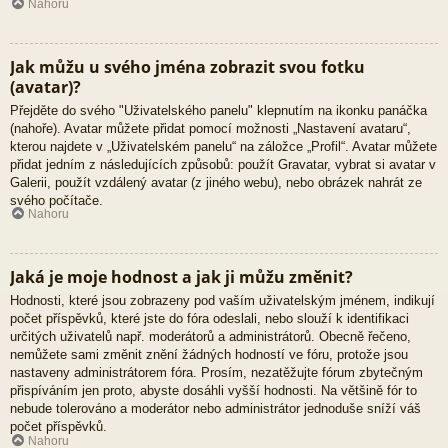
Nahoru
Jak můžu u svého jména zobrazit svou fotku
(avatar)?
Přejděte do svého "Uživatelského panelu" klepnutím na ikonku panáčka
(nahoře). Avatar můžete přidat pomocí možnosti „Nastavení avataru“,
kterou najdete v „Uživatelském panelu“ na záložce „Profil“. Avatar můžete
přidat jedním z následujících způsobů: použít Gravatar, vybrat si avatar v
Galerii, použít vzdálený avatar (z jiného webu), nebo obrázek nahrát ze
svého počítače.
Nahoru
Jaká je moje hodnost a jak ji můžu změnit?
Hodnosti, které jsou zobrazeny pod vaším uživatelským jménem, indikují
počet příspěvků, které jste do fóra odeslali, nebo slouží k identifikaci
určitých uživatelů např. moderátorů a administrátorů. Obecně řečeno,
nemůžete sami změnit znění žádných hodností ve fóru, protože jsou
nastaveny administrátorem fóra. Prosím, nezatěžujte fórum zbytečným
přispíváním jen proto, abyste dosáhli vyšší hodnosti. Na většině fór to
nebude tolerováno a moderátor nebo administrátor jednoduše sníží váš
počet příspěvků.
Nahoru