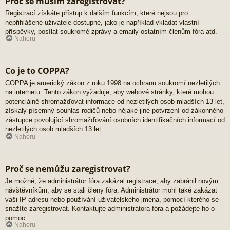
Proč se musím zaregistrovat?
Registrací získáte přístup k dalším funkcím, které nejsou pro
nepřihlášené uživatele dostupné, jako je například vkládat vlastní
příspěvky, posílat soukromé zprávy a emaily ostatním členům fóra atd.
Nahoru
Co je to COPPA?
COPPA je americký zákon z roku 1998 na ochranu soukromí nezletilých
na internetu. Tento zákon vyžaduje, aby webové stránky, které mohou
potenciálně shromažďovat informace od nezletilých osob mladších 13 let,
získaly písemný souhlas rodičů nebo nějaké jiné potvrzení od zákonného
zástupce povolující shromažďování osobních identifikačních informací od
nezletilých osob mladších 13 let.
Nahoru
Proč se nemůžu zaregistrovat?
Je možné, že administrátor fóra zakázal registrace, aby zabránil novým
návštěvníkům, aby se stali členy fóra. Administrátor mohl také zakázat
vaši IP adresu nebo používání uživatelského jména, pomocí kterého se
snažíte zaregistrovat. Kontaktujte administrátora fóra a požádejte ho o
pomoc.
Nahoru