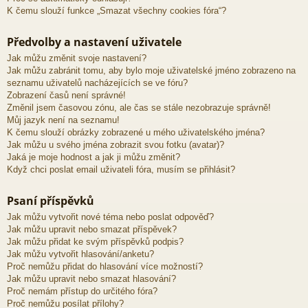
K čemu slouží funkce „Smazat všechny cookies fóra“?
Předvolby a nastavení uživatele
Jak můžu změnit svoje nastavení?
Jak můžu zabránit tomu, aby bylo moje uživatelské jméno zobrazeno na
seznamu uživatelů nacházejících se ve fóru?
Zobrazení časů není správné!
Změnil jsem časovou zónu, ale čas se stále nezobrazuje správně!
Můj jazyk není na seznamu!
K čemu slouží obrázky zobrazené u mého uživatelského jména?
Jak můžu u svého jména zobrazit svou fotku (avatar)?
Jaká je moje hodnost a jak ji můžu změnit?
Když chci poslat email uživateli fóra, musím se přihlásit?
Psaní příspěvků
Jak můžu vytvořit nové téma nebo poslat odpověď?
Jak můžu upravit nebo smazat příspěvek?
Jak můžu přidat ke svým příspěvků podpis?
Jak můžu vytvořit hlasování/anketu?
Proč nemůžu přidat do hlasování více možností?
Jak můžu upravit nebo smazat hlasování?
Proč nemám přístup do určitého fóra?
Proč nemůžu posílat přílohy?