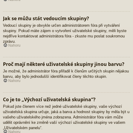
Jak se můžu stát vedoucím skupiny?
Vedoucí skupiny je obvykle určen administrátorem fóra při vytváření
skupiny. Pokud máte zájem o vytvoření uživatelské skupiny, měli byste
nejdříve kontaktovat administrátora fóra - zkuste mu poslat soukromou
zprávu.
Nahoru
Proč mají některé uživatelské skupiny jinou barvu?
Je možné, že administrátor fóra přiřadil k členům určitých skupin nějakou
barvu, aby bylo jednodušší identifikovat členy těchto skupin.
Nahoru
Co je to „Výchozí uživatelská skupina“?
Pokud jste členem více než jedné uživatelské skupiny, vaše výchozí
uživatelská skupina určuje, jaká a barva a hodnost skupiny by měla být u
vašeho uživatelského jména zobrazena. Administrátor fóra vám může
udělit oprávnění ke změně vaší výchozí uživatelské skupiny ve vašem
„Uživatelském panelu“.
Nahoru