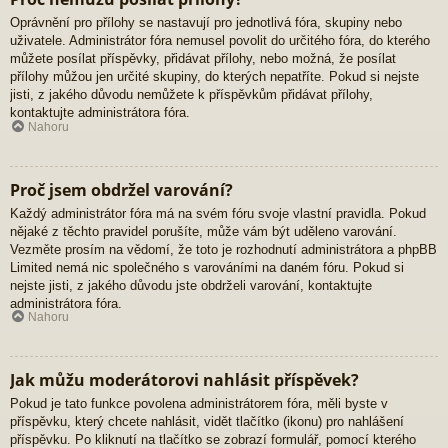
Oprávnění pro přílohy se nastavují pro jednotlivá fóra, skupiny nebo
uživatele. Administrátor fóra nemusel povolit do určitého fóra, do kterého
můžete posílat příspěvky, přidávat přílohy, nebo možná, že posílat
přílohy můžou jen určité skupiny, do kterých nepatříte. Pokud si nejste
jisti, z jakého důvodu nemůžete k příspěvkům přidávat přílohy,
kontaktujte administrátora fóra.
Nahoru
Proč jsem obdržel varování?
Každý administrátor fóra má na svém fóru svoje vlastní pravidla. Pokud
nějaké z těchto pravidel porušíte, může vám být uděleno varování.
Vezměte prosím na vědomí, že toto je rozhodnutí administrátora a phpBB
Limited nemá nic společného s varováními na daném fóru. Pokud si
nejste jisti, z jakého důvodu jste obdrželi varování, kontaktujte
administrátora fóra.
Nahoru
Jak můžu moderátorovi nahlásit příspěvek?
Pokud je tato funkce povolena administrátorem fóra, měli byste v
příspěvku, který chcete nahlásit, vidět tlačítko (ikonu) pro nahlášení
příspěvku. Po kliknutí na tlačítko se zobrazí formulář, pomocí kterého