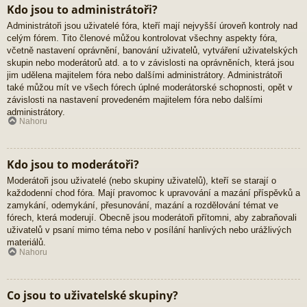
Kdo jsou to administrátoři?
Administrátoři jsou uživatelé fóra, kteří mají nejvyšší úroveň kontroly nad
celým fórem. Tito členové můžou kontrolovat všechny aspekty fóra,
včetně nastavení oprávnění, banování uživatelů, vytváření uživatelských
skupin nebo moderátorů atd. a to v závislosti na oprávněních, která jsou
jim udělena majitelem fóra nebo dalšími administrátory. Administrátoři
také můžou mít ve všech fórech úplné moderátorské schopnosti, opět v
závislosti na nastavení provedeném majitelem fóra nebo dalšími
administrátory.
Nahoru
Kdo jsou to moderátoři?
Moderátoři jsou uživatelé (nebo skupiny uživatelů), kteří se starají o
každodenní chod fóra. Mají pravomoc k upravování a mazání příspěvků a
zamykání, odemykání, přesunování, mazání a rozdělování témat ve
fórech, která moderují. Obecně jsou moderátoři přítomni, aby zabraňovali
uživatelů v psaní mimo téma nebo v posílání hanlivých nebo urážlivých
materiálů.
Nahoru
Co jsou to uživatelské skupiny?