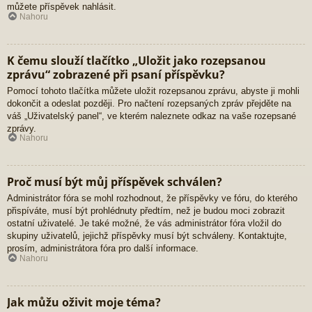
můžete příspěvek nahlásit.
Nahoru
K čemu slouží tlačítko „Uložit jako rozepsanou
zprávu“ zobrazené při psaní příspěvku?
Pomocí tohoto tlačítka můžete uložit rozepsanou zprávu, abyste ji mohli
dokončit a odeslat později. Pro načtení rozepsaných zpráv přejděte na
váš „Uživatelský panel“, ve kterém naleznete odkaz na vaše rozepsané
zprávy.
Nahoru
Proč musí být můj příspěvek schválen?
Administrátor fóra se mohl rozhodnout, že příspěvky ve fóru, do kterého
přispíváte, musí být prohlédnuty předtím, než je budou moci zobrazit
ostatní uživatelé. Je také možné, že vás administrátor fóra vložil do
skupiny uživatelů, jejichž příspěvky musí být schváleny. Kontaktujte,
prosím, administrátora fóra pro další informace.
Nahoru
Jak můžu oživit moje téma?