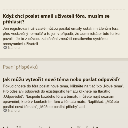
Když chci poslat email uživateli fóra, musím se
přihlásit?
Jen registrovaní uživatelé můžou posílat emaily ostatním členům fóra
přes vestavěný formulář a to jen v případě, že administrátor tuto funkci
povolil. Je to z důvodu zabránění zneužití emailového systému
anonymními uživateli.
Nahoru
Psaní příspěvků
Jak můžu vytvořit nové téma nebo poslat odpověď?
Pokud chcete do fóra poslat nové téma, klikněte na tlačítko „Nové téma“.
Pro odeslání odpovědi do existujícího tématu klikněte na tlačítko
„Odpovědět“. Naspodu každého fóra a tématu můžete najít seznam
oprávnění, které v konkrétním fóru a tématu máte. Například: „Můžete
posílat nová témata“, „Můžete posílat přílohy“ atd.
Nahoru