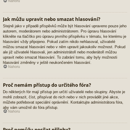
Nahoru
Jak můžu upravit nebo smazat hlasování?
Stejně jako v případě příspěvků může být hlasování upraveno pouze jeho
autorem, moderátorem nebo administrátorem. Pro úpravu hlasování
klikněte na tlačítko pro úpravu prvního příspěvku v tématu, ke kterému je
hlasování vždy připojeno. Pokud zatím nikdo nehlasoval, uživatelé
můžou smazat hlasování nebo v něm upravit jakoukoliv možnost. Pokud
ale již uživatelé hlasovali, jen administrátoři nebo moderátoři můžou
upravit nebo smazat hlasování. To zabrání tomu, aby byly možnosti
hlasování změněny v ještě neukončeném hlasování.
Nahoru
Proč nemám přístup do určitého fóra?
Do některých fór mají přístup jen určití uživatelé nebo skupiny. Abyste je
mohli zobrazit, číst, přispívat do nich nebo v nich provádět jiné akce,
můžete potřebovat speciální oprávnění. Kontaktujte administrátora fóra,
aby vám umožnil do fóra přístup.
Nahoru
Proč nemůžu posílat přílohy?