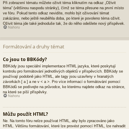
Při zobrazení tématu můžete oživit téma kliknutím na odkaz „Oživit
téma“ (většinou naspodu stránky), čímž se téma přesune na první místo
ve fóru. Pokud tento odkaz nevidíte, mohlo být oživování témat
zakázáno, nebo ještě neuběhla doba, po které je povoleno téma oživit.
Oživit téma jde také jednoduše tak, že do něho odešlete nový příspěvek.
Nahoru
Formátování a druhy témat
Co jsou to BBKódy?
BBKódy jsou speciální implementace HTML jazyka, které poskytují
kontrolu pro formátování jednotlivých objektů v příspěvcích. BBKódy se
používají podobně jako HTML, ale tagy jsou uzavřeny v hranatých
závorkách [ a ] a ne v < a >. Pro více informací o formátování pomocí
BBKódů se podívejte na průvodce, ke kterému najdete odkaz na stránce,
na které se píší příspěvky.
Nahoru
Můžu použít HTML?
Ne. Na tomto fóru nelze používat HTML, aby bylo zpracováno jako
HTML. Většinu formátování, které lze provést pomocí HTML, lze nahradit