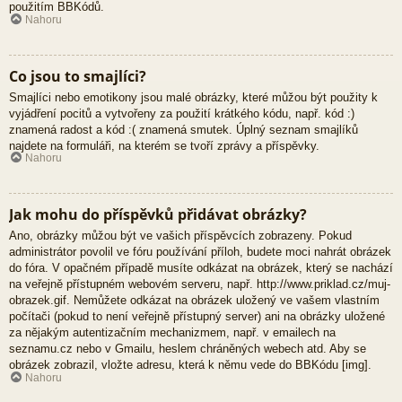
použitím BBKódů.
Nahoru
Co jsou to smajlíci?
Smajlíci nebo emotikony jsou malé obrázky, které můžou být použity k
vyjádření pocitů a vytvořeny za použití krátkého kódu, např. kód :)
znamená radost a kód :( znamená smutek. Úplný seznam smajlíků
najdete na formuláři, na kterém se tvoří zprávy a příspěvky.
Nahoru
Jak mohu do příspěvků přidávat obrázky?
Ano, obrázky můžou být ve vašich příspěvcích zobrazeny. Pokud
administrátor povolil ve fóru používání příloh, budete moci nahrát obrázek
do fóra. V opačném případě musíte odkázat na obrázek, který se nachází
na veřejně přístupném webovém serveru, např. http://www.priklad.cz/muj-
obrazek.gif. Nemůžete odkázat na obrázek uložený ve vašem vlastním
počítači (pokud to není veřejně přístupný server) ani na obrázky uložené
za nějakým autentizačním mechanizmem, např. v emailech na
seznamu.cz nebo v Gmailu, heslem chráněných webech atd. Aby se
obrázek zobrazil, vložte adresu, která k němu vede do BBKódu [img].
Nahoru