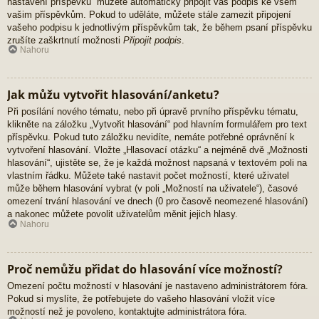
nastavení příspěvků“ můžete automaticky připojit váš podpis ke všem
vašim příspěvkům. Pokud to uděláte, můžete stále zamezit připojení
vašeho podpisu k jednotlivým příspěvkům tak, že během psaní příspěvku
zrušíte zaškrtnutí možnosti
Připojit podpis
.
Nahoru
Jak můžu vytvořit hlasování/anketu?
Při posílání nového tématu, nebo při úpravě prvního příspěvku tématu,
klikněte na záložku „Vytvořit hlasování“ pod hlavním formulářem pro text
příspěvku. Pokud tuto záložku nevidíte, nemáte potřebné oprávnění k
vytvoření hlasování. Vložte „Hlasovací otázku“ a nejméně dvě „Možnosti
hlasování“, ujistěte se, že je každá možnost napsaná v textovém poli na
vlastním řádku. Můžete také nastavit počet možností, které uživatel
může během hlasování vybrat (v poli „Možností na uživatele“), časové
omezení trvání hlasování ve dnech (0 pro časově neomezené hlasování)
a nakonec můžete povolit uživatelům měnit jejich hlasy.
Nahoru
Proč nemůžu přidat do hlasování více možností?
Omezení počtu možností v hlasování je nastaveno administrátorem fóra.
Pokud si myslíte, že potřebujete do vašeho hlasování vložit více
možností než je povoleno, kontaktujte administrátora fóra.