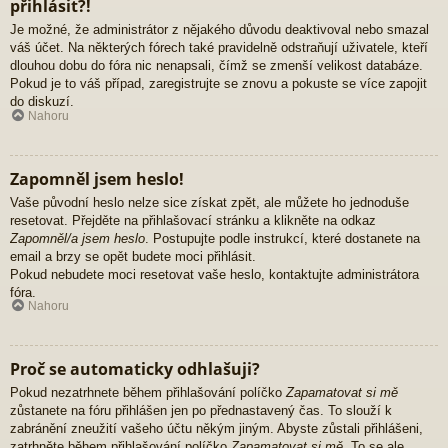
přihlásit?!
Je možné, že administrátor z nějakého důvodu deaktivoval nebo smazal
váš účet. Na některých fórech také pravidelně odstraňují uživatele, kteří
dlouhou dobu do fóra nic nenapsali, čímž se zmenší velikost databáze.
Pokud je to váš případ, zaregistrujte se znovu a pokuste se více zapojit
do diskuzí.
Nahoru
Zapomněl jsem heslo!
Vaše původní heslo nelze sice získat zpět, ale můžete ho jednoduše
resetovat. Přejděte na přihlašovací stránku a klikněte na odkaz
Zapomněl/a jsem heslo
. Postupujte podle instrukcí, které dostanete na
email a brzy se opět budete moci přihlásit.
Pokud nebudete moci resetovat vaše heslo, kontaktujte administrátora
fóra.
Nahoru
Proč se automaticky odhlašuji?
Pokud nezatrhnete během přihlašování políčko
Zapamatovat si mě
zůstanete na fóru přihlášen jen po přednastavený čas. To slouží k
zabránění zneužití vašeho účtu někým jiným. Abyste zůstali přihlášeni,
zatrhněte během přihlašování políčko
Zapamatovat si mě
. To se ale