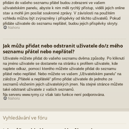
přidáni do vašeho seznamu přátel budou zobrazeni ve vašem
uživatelském panelu, abyste k nim měli rychlý přístup, viděli jejich online
stav a mohli jim posílat soukromé zprávy. V závislosti na použitém
vzhledu můžou být zvýrazněny i příspěvky od těchto uživatelů. Pokud
přidáte uživatele do seznamu nepřátel, budou jejich příspěvky skryty.
Nahoru
Jak můžu přidat nebo odstranit uživatele do/z mého
seznamu přátel nebo nepřátel?
Uživatele můžete přidat do vašeho seznamu dvěma způsoby. Po kliknutí
na jméno uživatele se dostanete na stránku s profilem uživatele, kde
najdete odkaz, pomocí kterého můžete uživatele přidat do seznamu
přátel nebo nepřátel. Nebo můžete ve vašem „Uživatelském panelu“ na
záložce „Přátelé a nepřátelé“ přímo přidat uživatele do jednoho ze
seznamů vložením jejich uživatelských jmen. Na stejné stránce můžete
také odstranit uživatele z vašich seznamů.
Na serveru www.rymy.cz však tato funkce není podporována.
Nahoru
Vyhledávání ve fóru