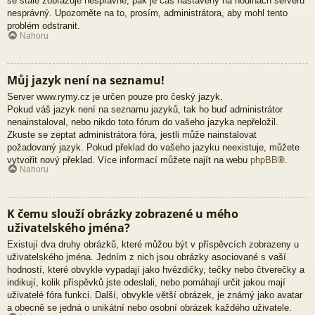
se stále zobrazuje nesprávně, pak je čas nastavený na hodinách serveru
nesprávný. Upozorněte na to, prosím, administrátora, aby mohl tento
problém odstranit.
Nahoru
Můj jazyk není na seznamu!
Server www.rymy.cz je určen pouze pro český jazyk.
Pokud váš jazyk není na seznamu jazyků, tak ho buď administrátor
nenainstaloval, nebo nikdo toto fórum do vašeho jazyka nepřeložil.
Zkuste se zeptat administrátora fóra, jestli může nainstalovat
požadovaný jazyk. Pokud překlad do vašeho jazyku neexistuje, můžete
vytvořit nový překlad. Více informací můžete najít na webu
phpBB
®.
Nahoru
K čemu slouží obrázky zobrazené u mého
uživatelského jména?
Existují dva druhy obrázků, které můžou být v příspěvcích zobrazeny u
uživatelského jména. Jedním z nich jsou obrázky asociované s vaší
hodností, které obvykle vypadají jako hvězdičky, tečky nebo čtverečky a
indikují, kolik příspěvků jste odeslali, nebo pomáhají určit jakou mají
uživatelé fóra funkci. Další, obvykle větší obrázek, je známý jako avatar
a obecně se jedná o unikátní nebo osobní obrázek každého uživatele.