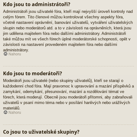
Kdo jsou to administrátoři?
Administrátoři jsou uživatelé fóra, kteří mají nejvyšší úroveň kontroly nad
celým fórem. Tito členové můžou kontrolovat všechny aspekty fóra,
včetně nastavení oprávnění, banování uživatelů, vytváření uživatelských
skupin nebo moderátorů atd. a to v závislosti na oprávněních, která jsou
jim udělena majitelem fóra nebo dalšími administrátory. Administrátoři
také můžou mít ve všech fórech úplné moderátorské schopnosti, opět v
závislosti na nastavení provedeném majitelem fóra nebo dalšími
administrátory.
Nahoru
Kdo jsou to moderátoři?
Moderátoři jsou uživatelé (nebo skupiny uživatelů), kteří se starají o
každodenní chod fóra. Mají pravomoc k upravování a mazání příspěvků a
zamykání, odemykání, přesunování, mazání a rozdělování témat ve
fórech, která moderují. Obecně jsou moderátoři přítomni, aby zabraňovali
uživatelů v psaní mimo téma nebo v posílání hanlivých nebo urážlivých
materiálů.
Nahoru
Co jsou to uživatelské skupiny?