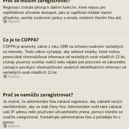
Proč se musím zaregistrovat?
Registrací získáte přístup k dalším funkcím, které nejsou pro
nepřihlášené uživatele dostupné, jako je například vkládat vlastní
příspěvky, posílat soukromé zprávy a emaily ostatním členům fóra atd.
Nahoru
Co je to COPPA?
COPPA je americký zákon z roku 1998 na ochranu soukromí nezletilých
na internetu. Tento zákon vyžaduje, aby webové stránky, které mohou
potenciálně shromažďovat informace od nezletilých osob mladších 13 let,
získaly písemný souhlas rodičů nebo nějaké jiné potvrzení od zákonného
zástupce povolující shromažďování osobních identifikačních informací od
nezletilých osob mladších 13 let.
Nahoru
Proč se nemůžu zaregistrovat?
Je možné, že administrátor fóra zakázal registrace, aby zabránil novým
návštěvníkům, aby se stali členy fóra. Administrátor mohl také zakázat
vaši IP adresu nebo používání uživatelského jména, pomocí kterého se
snažíte zaregistrovat. Kontaktujte administrátora fóra a požádejte ho o
pomoc.
Nahoru