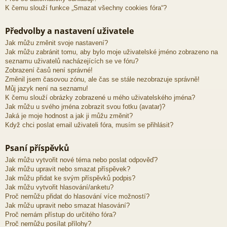
K čemu slouží funkce „Smazat všechny cookies fóra“?
Předvolby a nastavení uživatele
Jak můžu změnit svoje nastavení?
Jak můžu zabránit tomu, aby bylo moje uživatelské jméno zobrazeno na
seznamu uživatelů nacházejících se ve fóru?
Zobrazení časů není správné!
Změnil jsem časovou zónu, ale čas se stále nezobrazuje správně!
Můj jazyk není na seznamu!
K čemu slouží obrázky zobrazené u mého uživatelského jména?
Jak můžu u svého jména zobrazit svou fotku (avatar)?
Jaká je moje hodnost a jak ji můžu změnit?
Když chci poslat email uživateli fóra, musím se přihlásit?
Psaní příspěvků
Jak můžu vytvořit nové téma nebo poslat odpověď?
Jak můžu upravit nebo smazat příspěvek?
Jak můžu přidat ke svým příspěvků podpis?
Jak můžu vytvořit hlasování/anketu?
Proč nemůžu přidat do hlasování více možností?
Jak můžu upravit nebo smazat hlasování?
Proč nemám přístup do určitého fóra?
Proč nemůžu posílat přílohy?