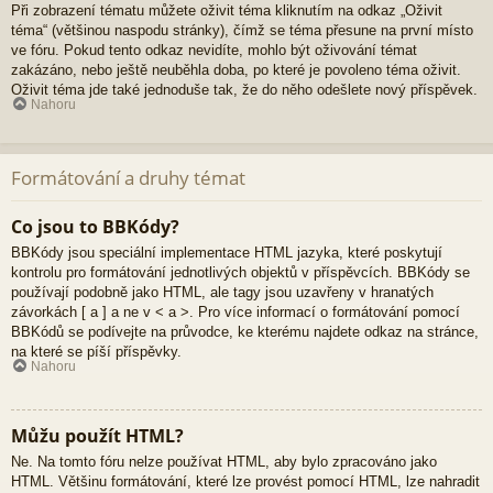
Při zobrazení tématu můžete oživit téma kliknutím na odkaz „Oživit
téma“ (většinou naspodu stránky), čímž se téma přesune na první místo
ve fóru. Pokud tento odkaz nevidíte, mohlo být oživování témat
zakázáno, nebo ještě neuběhla doba, po které je povoleno téma oživit.
Oživit téma jde také jednoduše tak, že do něho odešlete nový příspěvek.
Nahoru
Formátování a druhy témat
Co jsou to BBKódy?
BBKódy jsou speciální implementace HTML jazyka, které poskytují
kontrolu pro formátování jednotlivých objektů v příspěvcích. BBKódy se
používají podobně jako HTML, ale tagy jsou uzavřeny v hranatých
závorkách [ a ] a ne v < a >. Pro více informací o formátování pomocí
BBKódů se podívejte na průvodce, ke kterému najdete odkaz na stránce,
na které se píší příspěvky.
Nahoru
Můžu použít HTML?
Ne. Na tomto fóru nelze používat HTML, aby bylo zpracováno jako
HTML. Většinu formátování, které lze provést pomocí HTML, lze nahradit