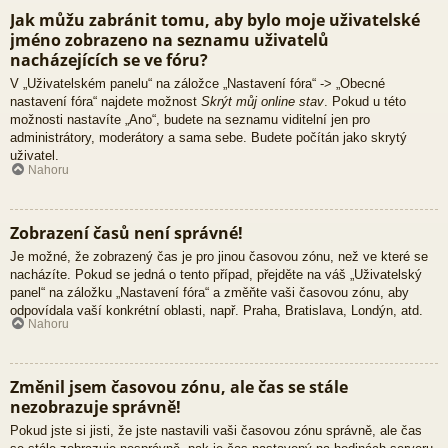
Jak můžu zabránit tomu, aby bylo moje uživatelské
jméno zobrazeno na seznamu uživatelů
nacházejících se ve fóru?
V „Uživatelském panelu“ na záložce „Nastavení fóra“ -> „Obecné
nastavení fóra“ najdete možnost
Skrýt můj online stav
. Pokud u této
možnosti nastavíte „Ano“, budete na seznamu viditelní jen pro
administrátory, moderátory a sama sebe. Budete počítán jako skrytý
uživatel.
Nahoru
Zobrazení časů není správné!
Je možné, že zobrazený čas je pro jinou časovou zónu, než ve které se
nacházíte. Pokud se jedná o tento případ, přejděte na váš „Uživatelský
panel“ na záložku „Nastavení fóra“ a změňte vaši časovou zónu, aby
odpovídala vaší konkrétní oblasti, např. Praha, Bratislava, Londýn, atd.
Nahoru
Změnil jsem časovou zónu, ale čas se stále
nezobrazuje správně!
Pokud jste si jisti, že jste nastavili vaši časovou zónu správně, ale čas