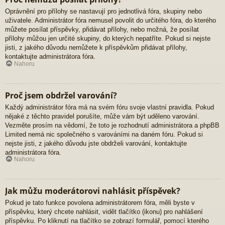
Oprávnění pro přílohy se nastavují pro jednotlivá fóra, skupiny nebo
uživatele. Administrátor fóra nemusel povolit do určitého fóra, do kterého
můžete posílat příspěvky, přidávat přílohy, nebo možná, že posílat
přílohy můžou jen určité skupiny, do kterých nepatříte. Pokud si nejste
jisti, z jakého důvodu nemůžete k příspěvkům přidávat přílohy,
kontaktujte administrátora fóra.
Nahoru
Proč jsem obdržel varování?
Každý administrátor fóra má na svém fóru svoje vlastní pravidla. Pokud
nějaké z těchto pravidel porušíte, může vám být uděleno varování.
Vezměte prosím na vědomí, že toto je rozhodnutí administrátora a phpBB
Limited nemá nic společného s varováními na daném fóru. Pokud si
nejste jisti, z jakého důvodu jste obdrželi varování, kontaktujte
administrátora fóra.
Nahoru
Jak můžu moderátorovi nahlásit příspěvek?
Pokud je tato funkce povolena administrátorem fóra, měli byste v
příspěvku, který chcete nahlásit, vidět tlačítko (ikonu) pro nahlášení
příspěvku. Po kliknutí na tlačítko se zobrazí formulář, pomocí kterého