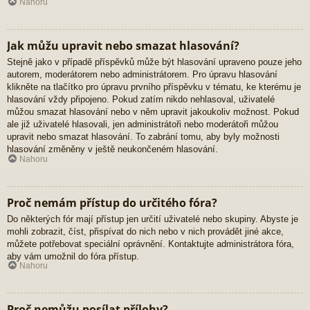
Nahoru
Jak můžu upravit nebo smazat hlasování?
Stejně jako v případě příspěvků může být hlasování upraveno pouze jeho
autorem, moderátorem nebo administrátorem. Pro úpravu hlasování
klikněte na tlačítko pro úpravu prvního příspěvku v tématu, ke kterému je
hlasování vždy připojeno. Pokud zatím nikdo nehlasoval, uživatelé
můžou smazat hlasování nebo v něm upravit jakoukoliv možnost. Pokud
ale již uživatelé hlasovali, jen administrátoři nebo moderátoři můžou
upravit nebo smazat hlasování. To zabrání tomu, aby byly možnosti
hlasování změněny v ještě neukončeném hlasování.
Nahoru
Proč nemám přístup do určitého fóra?
Do některých fór mají přístup jen určití uživatelé nebo skupiny. Abyste je
mohli zobrazit, číst, přispívat do nich nebo v nich provádět jiné akce,
můžete potřebovat speciální oprávnění. Kontaktujte administrátora fóra,
aby vám umožnil do fóra přístup.
Nahoru
Proč nemůžu posílat přílohy?