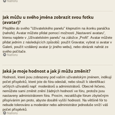
Nahoru
Jak můžu u svého jména zobrazit svou fotku
(avatar)?
Přejděte do svého "Uživatelského panelu" klepnutím na ikonku panáčka
(nahoře). Avatar můžete přidat pomocí možnosti „Nastavení avataru“,
kterou najdete v „Uživatelském panelu“ na záložce „Profil“. Avatar můžete
přidat jedním z následujících způsobů: použít Gravatar, vybrat si avatar v
Galerii, použít vzdálený avatar (z jiného webu), nebo obrázek nahrát ze
svého počítače.
Nahoru
Jaká je moje hodnost a jak ji můžu změnit?
Hodnosti, které jsou zobrazeny pod vaším uživatelským jménem, indikují
počet příspěvků, které jste do fóra odeslali, nebo slouží k identifikaci
určitých uživatelů např. moderátorů a administrátorů. Obecně řečeno,
nemůžete sami změnit znění žádných hodností ve fóru, protože jsou
nastaveny administrátorem fóra. Prosím, nezatěžujte fórum zbytečným
přispíváním jen proto, abyste dosáhli vyšší hodnosti. Na většině fór to
nebude tolerováno a moderátor nebo administrátor jednoduše sníží váš
počet příspěvků.
Nahoru