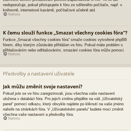
nedoporučuje, pokud přistupujete k fóru ze sdíleného počítače, např. v
knihovně, internetové kavárně, počítačové učebně atd.
Nahoru
K čemu slouží funkce „Smazat všechny cookies fóra“?
Funkce „Smazat všechny cookies fóra“ smaže cookies vytvořené phpBB
fórem, díky kterým zůstáváte přihlášen ve fóru. Pokud máte problém s
přihlašováním nebo odhlašováním, smazání cookies fóra může pomoci.
Nahoru
Předvolby a nastavení uživatele
Jak můžu změnit svoje nastavení?
Pokud jste se ve fóru zaregistrovali, jsou všechna vaše nastavení
uložena v databázi fóra. Pro jejich změnu přejděte na váš „Uživatelský
panel“ pomocí odkazu, který obvykle najdete po kliknutí na vaše jméno
nahoře na stránkách fóra. V „Uživatelském panelu“ budete moci změnit
všechna vaše nastavení a předvolby fóra.
Nahoru