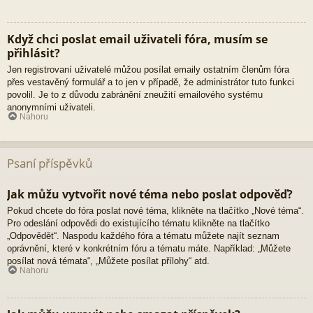
Když chci poslat email uživateli fóra, musím se
přihlásit?
Jen registrovaní uživatelé můžou posílat emaily ostatním členům fóra
přes vestavěný formulář a to jen v případě, že administrátor tuto funkci
povolil. Je to z důvodu zabránění zneužití emailového systému
anonymními uživateli.
Nahoru
Psaní příspěvků
Jak můžu vytvořit nové téma nebo poslat odpověď?
Pokud chcete do fóra poslat nové téma, klikněte na tlačítko „Nové téma“.
Pro odeslání odpovědi do existujícího tématu klikněte na tlačítko
„Odpovědět“. Naspodu každého fóra a tématu můžete najít seznam
oprávnění, které v konkrétním fóru a tématu máte. Například: „Můžete
posílat nová témata“, „Můžete posílat přílohy“ atd.
Nahoru