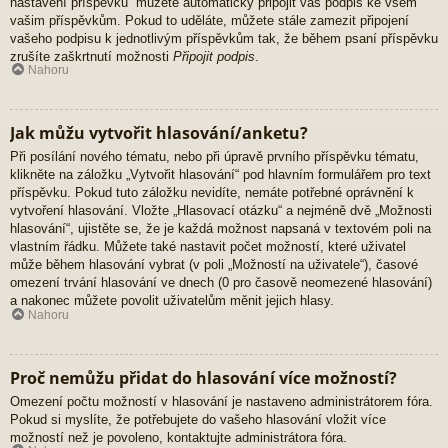
nastavení příspěvků“ můžete automaticky připojit váš podpis ke všem
vašim příspěvkům. Pokud to uděláte, můžete stále zamezit připojení
vašeho podpisu k jednotlivým příspěvkům tak, že během psaní příspěvku
zrušíte zaškrtnutí možnosti
Připojit podpis
.
Nahoru
Jak můžu vytvořit hlasování/anketu?
Při posílání nového tématu, nebo při úpravě prvního příspěvku tématu,
klikněte na záložku „Vytvořit hlasování“ pod hlavním formulářem pro text
příspěvku. Pokud tuto záložku nevidíte, nemáte potřebné oprávnění k
vytvoření hlasování. Vložte „Hlasovací otázku“ a nejméně dvě „Možnosti
hlasování“, ujistěte se, že je každá možnost napsaná v textovém poli na
vlastním řádku. Můžete také nastavit počet možností, které uživatel
může během hlasování vybrat (v poli „Možností na uživatele“), časové
omezení trvání hlasování ve dnech (0 pro časově neomezené hlasování)
a nakonec můžete povolit uživatelům měnit jejich hlasy.
Nahoru
Proč nemůžu přidat do hlasování více možností?
Omezení počtu možností v hlasování je nastaveno administrátorem fóra.
Pokud si myslíte, že potřebujete do vašeho hlasování vložit více
možností než je povoleno, kontaktujte administrátora fóra.