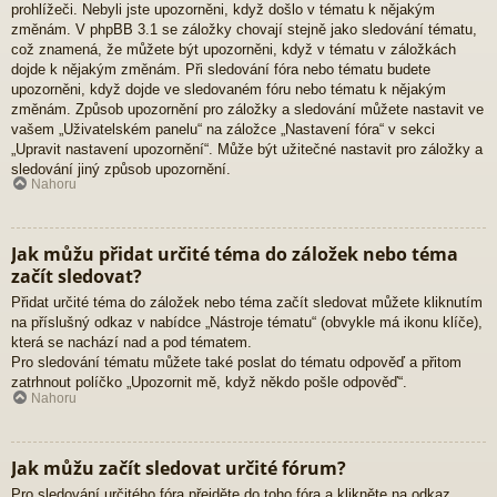
prohlížeči. Nebyli jste upozorněni, když došlo v tématu k nějakým
změnám. V phpBB 3.1 se záložky chovají stejně jako sledování tématu,
což znamená, že můžete být upozorněni, když v tématu v záložkách
dojde k nějakým změnám. Při sledování fóra nebo tématu budete
upozorněni, když dojde ve sledovaném fóru nebo tématu k nějakým
změnám. Způsob upozornění pro záložky a sledování můžete nastavit ve
vašem „Uživatelském panelu“ na záložce „Nastavení fóra“ v sekci
„Upravit nastavení upozornění“. Může být užitečné nastavit pro záložky a
sledování jiný způsob upozornění.
Nahoru
Jak můžu přidat určité téma do záložek nebo téma
začít sledovat?
Přidat určité téma do záložek nebo téma začít sledovat můžete kliknutím
na příslušný odkaz v nabídce „Nástroje tématu“ (obvykle má ikonu klíče),
která se nachází nad a pod tématem.
Pro sledování tématu můžete také poslat do tématu odpověď a přitom
zatrhnout políčko „Upozornit mě, když někdo pošle odpověď“.
Nahoru
Jak můžu začít sledovat určité fórum?
Pro sledování určitého fóra přejděte do toho fóra a klikněte na odkaz