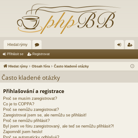
Hledat rýmy
ór
řih
eg
Přihlásit se
Registrovat
a
lá
ist
Hledat rýmy
Obsah fóra
Často kladené otázky
sit
ro
Často kladené otázky
se
va
Přihlašování a registrace
t
Proč se musím zaregistrovat?
Co je to COPPA?
Proč se nemůžu zaregistrovat?
Zaregistroval jsem se, ale nemůžu se přihlásit!
Proč se nemůžu přihlásit?
Byl jsem ve fóru zaregistrovaný, ale teď se nemůžu přihlásit?!
Zapomněl jsem heslo!
Proč se automaticky odhlašuji?