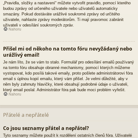
„Pravidla, složky a nastavení“ můžete vytvořit pravidlo, pomocí kterého
budou zprávy od určeného uživatele nebo uživatelů automaticky
smazány. Pokud dostáváte urážlivé soukromé zprávy od určitého
uživatele, nahlaste zprávy moderátorům. Ti mají pravomoc zabránit
uživateli v odesílání soukromých zpráv.
Nahoru
Přišel mi od někoho na tomto fóru nevyžádaný nebo
urážlivý email!
Je nám líto, že se vám to stalo. Formulář pro odesílání emailů používaný
na tomto fóru obsahuje obranné mechanismy, pomocí kterých můžeme
vystopovat, kdo posílá takové emaily, proto pošlete administrátorovi fóra
email s úplnou kopií emailu, který vám přišel. Je velmi důležité, aby v
něm byly zahrnuty hlavičky, které obsahují podrobné údaje o uživateli,
který email poslal. Administrátor fóra pak bude moci problém vyřešit.
Nahoru
Přátelé a nepřátelé
Co jsou seznamy přátel a nepřátel?
Tyto seznamy můžete použít k rozdělení ostatních členů fóra. Uživatelé