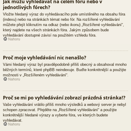
Jak můžu vyhledávat na celém fóru nebo v
jednotlivých fórech?
Vložte hledaný výraz do vyhledávacího pole umístěného na obsahu fóra
(indexu) nebo na stránkách témat nebo fór. Na rozšířené vyhledávání
můžete přejít kliknutím na odkaz (nebo ikonu) „Rozšířené vyhledávání“,
který najdete na všech stránkách fóra. Jakým způsobem bude
vyhledávání dostupné závisí na použitém vzhledu fóra.
Nahoru
Proč moje vyhledávání nic nenašlo?
Vámi hledaný výraz byl pravděpodobně příliš obecný a obsahoval mnoho
běžných termínů, které phpBB neindexuje. Buďte konkrétnější a použijte
možnosti v „Rozšířeném vyhledávání“.
Nahoru
Proč se mi po vyhledávání zobrazí prázdná stránka!?
Vaše vyhledávání vrátilo příliš mnoho výsledků a webový server je nebyl
schopen zpracovat. Přejděte na „Rozšířené vyhledávání“ a použijte
konkrétnější hledané výrazy a vyberte fóra, ve kterých budete
vyhledávat.
Nahoru