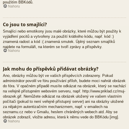
použitím BBKódů.
Nahoru
Co jsou to smajlíci?
Smajlíci nebo emotikony jsou malé obrázky, které můžou být použity k
vyjádření pocitů a vytvořeny za použití krátkého kódu, např. kód :)
znamená radost a kód :( znamená smutek. Úplný seznam smajlíků
najdete na formuláři, na kterém se tvoří zprávy a příspěvky.
Nahoru
Jak mohu do příspěvků přidávat obrázky?
Ano, obrázky můžou být ve vašich příspěvcích zobrazeny. Pokud
administrátor povolil ve fóru používání příloh, budete moci nahrát obrázek
do fóra. V opačném případě musíte odkázat na obrázek, který se nachází
na veřejně přístupném webovém serveru, např. http://www.priklad.cz/muj-
obrazek.gif. Nemůžete odkázat na obrázek uložený ve vašem vlastním
počítači (pokud to není veřejně přístupný server) ani na obrázky uložené
za nějakým autentizačním mechanizmem, např. v emailech na
seznamu.cz nebo v Gmailu, heslem chráněných webech atd. Aby se
obrázek zobrazil, vložte adresu, která k němu vede do BBKódu [img].
Nahoru