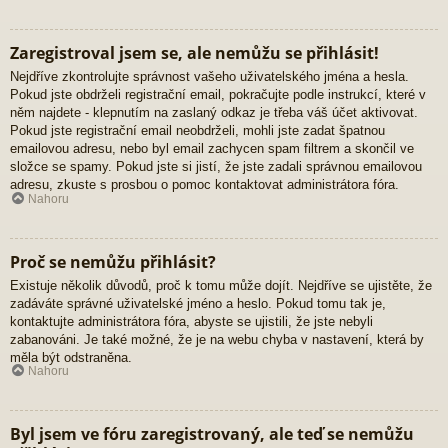
Zaregistroval jsem se, ale nemůžu se přihlásit!
Nejdříve zkontrolujte správnost vašeho uživatelského jména a hesla.
Pokud jste obdrželi registrační email, pokračujte podle instrukcí, které v
něm najdete - klepnutím na zaslaný odkaz je třeba váš účet aktivovat.
Pokud jste registrační email neobdrželi, mohli jste zadat špatnou
emailovou adresu, nebo byl email zachycen spam filtrem a skončil ve
složce se spamy. Pokud jste si jistí, že jste zadali správnou emailovou
adresu, zkuste s prosbou o pomoc kontaktovat administrátora fóra.
Nahoru
Proč se nemůžu přihlásit?
Existuje několik důvodů, proč k tomu může dojít. Nejdříve se ujistěte, že
zadáváte správné uživatelské jméno a heslo. Pokud tomu tak je,
kontaktujte administrátora fóra, abyste se ujistili, že jste nebyli
zabanováni. Je také možné, že je na webu chyba v nastavení, která by
měla být odstraněna.
Nahoru
Byl jsem ve fóru zaregistrovaný, ale teď se nemůžu