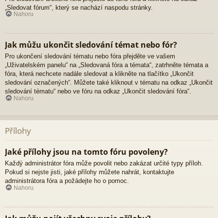
„Sledovat fórum“, který se nachází naspodu stránky.
Nahoru
Jak můžu ukončit sledování témat nebo fór?
Pro ukončení sledování tématu nebo fóra přejděte ve vašem
„Uživatelském panelu“ na „Sledovaná fóra a témata“, zatrhněte témata a
fóra, která nechcete nadále sledovat a klikněte na tlačítko „Ukončit
sledování označených“. Můžete také kliknout v tématu na odkaz „Ukončit
sledování tématu“ nebo ve fóru na odkaz „Ukončit sledování fóra“.
Nahoru
Přílohy
Jaké přílohy jsou na tomto fóru povoleny?
Každý administrátor fóra může povolit nebo zakázat určité typy příloh.
Pokud si nejste jisti, jaké přílohy můžete nahrát, kontaktujte
administrátora fóra a požádejte ho o pomoc.
Nahoru