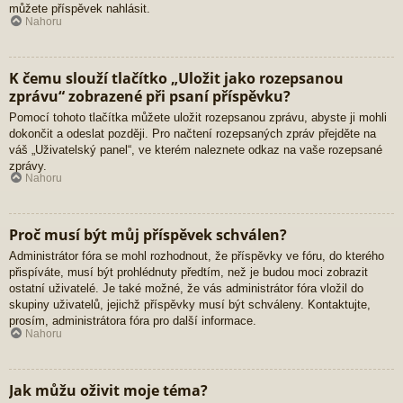
můžete příspěvek nahlásit.
Nahoru
K čemu slouží tlačítko „Uložit jako rozepsanou
zprávu“ zobrazené při psaní příspěvku?
Pomocí tohoto tlačítka můžete uložit rozepsanou zprávu, abyste ji mohli
dokončit a odeslat později. Pro načtení rozepsaných zpráv přejděte na
váš „Uživatelský panel“, ve kterém naleznete odkaz na vaše rozepsané
zprávy.
Nahoru
Proč musí být můj příspěvek schválen?
Administrátor fóra se mohl rozhodnout, že příspěvky ve fóru, do kterého
přispíváte, musí být prohlédnuty předtím, než je budou moci zobrazit
ostatní uživatelé. Je také možné, že vás administrátor fóra vložil do
skupiny uživatelů, jejichž příspěvky musí být schváleny. Kontaktujte,
prosím, administrátora fóra pro další informace.
Nahoru
Jak můžu oživit moje téma?