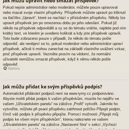
Jak můžu upravit nebo smazat příspěvek?
Pokud nejste administrátor nebo moderátor, můžete pouze upravovat
nebo mazat svoje vlastní příspěvky. Příspěvek můžete upravit po kliknutí
na tlačítko „Upravit“, které se nachází v příslušném příspěvku. Někdy lze
upravit příspěvek jen po omezenou dobu po jeho odeslání. Pokud již
někdo na příspěvek odpověděl a vy se do tématu vrátíte, najdete pod ním
krátký text, ve kterém je uvedeno kolikrát a kdy jste příspěvek upravili.
Toto bude zobrazeno pouze v případě, že někdo do tématu pošle
odpověď, ale neobjeví se to, pokud moderátor nebo administrátor upraví
příspěvek, ačkoli ti mohou zanechat na základě vlastního uvážení vzkaz,
proč příspěvek upravili. Vezměte prosím na vědomí, že normální
uživatelé nemůžou smazat příspěvek, když k němu někdo pošle
odpověď.
Nahoru
Jak můžu přidat ke svým příspěvků podpis?
Automatické přidávání podpisů není na www.rymy.cz podporováno.
Abyste mohli přidat podpis k vašim příspěvkům, musíte ho nejdřív ve
vašem „Uživatelském panelu“ na záložce „Profil“ vytvořit. Jakmile ho
vytvoříte, můžete při psaní příspěvku zatrhnout políčko
Připojit podpis
,
čímž váš podpis k příspěvku připojíte. Pomocí možnosti „Připojit můj
podpis ke všem mým příspěvkům“, kterou naleznete ve vašem
„Uživatelském panelu“ na záložce „Nastavení fóra“ v sekci „Výchozí