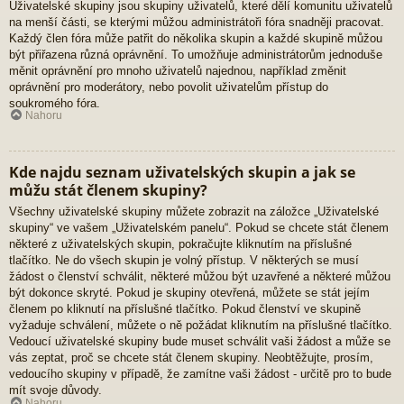
Uživatelské skupiny jsou skupiny uživatelů, které dělí komunitu uživatelů
na menší části, se kterými můžou administrátoři fóra snadněji pracovat.
Každý člen fóra může patřit do několika skupin a každé skupině můžou
být přiřazena různá oprávnění. To umožňuje administrátorům jednoduše
měnit oprávnění pro mnoho uživatelů najednou, například změnit
oprávnění pro moderátory, nebo povolit uživatelům přístup do
soukromého fóra.
Nahoru
Kde najdu seznam uživatelských skupin a jak se
můžu stát členem skupiny?
Všechny uživatelské skupiny můžete zobrazit na záložce „Uživatelské
skupiny“ ve vašem „Uživatelském panelu“. Pokud se chcete stát členem
některé z uživatelských skupin, pokračujte kliknutím na příslušné
tlačítko. Ne do všech skupin je volný přístup. V některých se musí
žádost o členství schválit, některé můžou být uzavřené a některé můžou
být dokonce skryté. Pokud je skupiny otevřená, můžete se stát jejím
členem po kliknutí na příslušné tlačítko. Pokud členství ve skupině
vyžaduje schválení, můžete o ně požádat kliknutím na příslušné tlačítko.
Vedoucí uživatelské skupiny bude muset schválit vaši žádost a může se
vás zeptat, proč se chcete stát členem skupiny. Neobtěžujte, prosím,
vedoucího skupiny v případě, že zamítne vaši žádost - určitě pro to bude
mít svoje důvody.
Nahoru