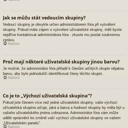
Jak se můžu stát vedoucím skupiny?
Vedoucí skupiny je obvykle určen administrátorem fóra při vytváření
skupiny. Pokud máte zájem o vytvoření uživatelské skupiny, měli byste
nejdříve kontaktovat administrátora fóra - zkuste mu poslat soukromou
zprávu.
Nahoru
Proč mají některé uživatelské skupiny jinou barvu?
Je možné, že administrátor fóra přiřadil k členům určitých skupin nějakou
barvu, aby bylo jednodušší identifikovat členy těchto skupin.
Nahoru
Co je to „Výchozí uživatelská skupina“?
Pokud jste členem více než jedné uživatelské skupiny, vaše výchozí
uživatelská skupina určuje, jaká a barva a hodnost skupiny by měla být u
vašeho uživatelského jména zobrazena. Administrátor fóra vám může
udělit oprávnění ke změně vaší výchozí uživatelské skupiny ve vašem
„Uživatelském panelu“.
Nahoru