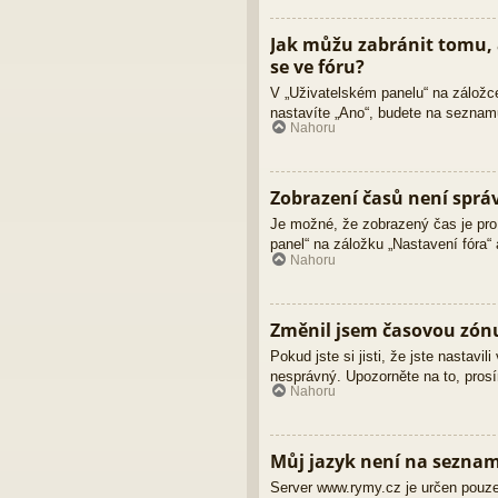
Jak můžu zabránit tomu, 
se ve fóru?
V „Uživatelském panelu“ na záložc
nastavíte „Ano“, budete na seznamu
Nahoru
Zobrazení časů není sprá
Je možné, že zobrazený čas je pro 
panel“ na záložku „Nastavení fóra“
Nahoru
Změnil jsem časovou zónu,
Pokud jste si jisti, že jste nastav
nesprávný. Upozorněte na to, prosí
Nahoru
Můj jazyk není na sezna
Server www.rymy.cz je určen pouze