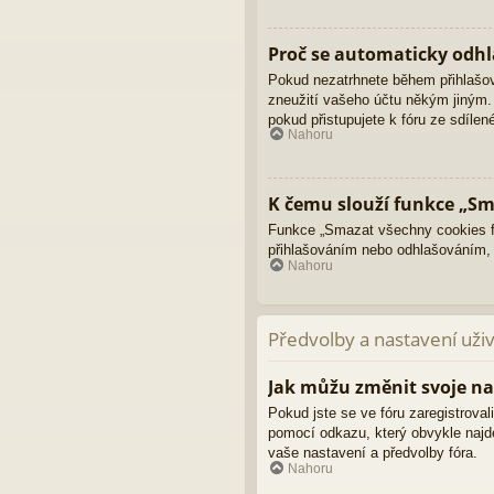
Proč se automaticky odhl
Pokud nezatrhnete během přihlašo
zneužití vašeho účtu někým jiným. 
pokud přistupujete k fóru ze sdíle
Nahoru
K čemu slouží funkce „Sm
Funkce „Smazat všechny cookies fó
přihlašováním nebo odhlašováním,
Nahoru
Předvolby a nastavení uži
Jak můžu změnit svoje na
Pokud jste se ve fóru zaregistroval
pomocí odkazu, který obvykle najd
vaše nastavení a předvolby fóra.
Nahoru