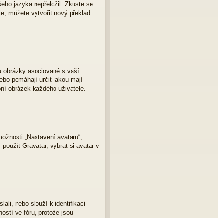
eho jazyka nepřeložil. Zkuste se
je, můžete vytvořit nový překlad.
u obrázky asociované s vaší
nebo pomáhají určit jakou mají
bní obrázek každého uživatele.
ožnosti „Nastavení avataru“,
 použít Gravatar, vybrat si avatar v
ali, nebo slouží k identifikaci
ostí ve fóru, protože jsou