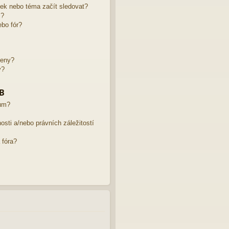
žek nebo téma začít sledovat?
m?
bo fór?
leny?
y?
BB
rum?
sti a/nebo právních záležitostí
 fóra?