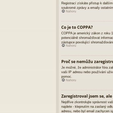
Registrací získáte přístup k dalším
soukromé zprávy a emaily ostatním
Nahoru
Co je to COPPA?
COPPA je americký zákon z roku 19
potenciálně shromažďovat informace
zástupce povolující shromažďování 
Nahoru
Proč se nemůžu zaregistr
Je možné, že administrátor fóra za
vaši IP adresu nebo používání uživ
pomoc.
Nahoru
Zaregistroval jsem se, ale
Nejdříve zkontrolujte správnost vaš
najdete - klepnutím na zaslaný odka
adresu, nebo byl email zachycen sp