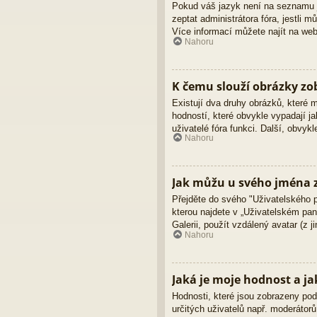
Pokud váš jazyk není na seznamu ja
zeptat administrátora fóra, jestli
Více informací můžete najít na we
Nahoru
K čemu slouží obrázky z
Existují dva druhy obrázků, které
hodností, které obvykle vypadají ja
uživatelé fóra funkci. Další, obvy
Nahoru
Jak můžu u svého jména z
Přejděte do svého "Uživatelského 
kterou najdete v „Uživatelském pane
Galerii, použít vzdálený avatar (z 
Nahoru
Jaká je moje hodnost a ja
Hodnosti, které jsou zobrazeny pod 
určitých uživatelů např. moderátor