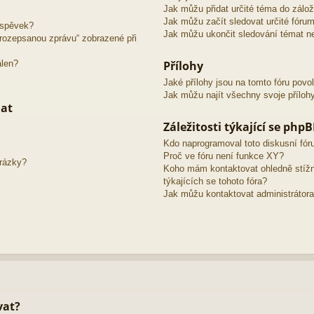
Jak můžu přidat určité téma do zálo
Jak můžu začít sledovat určité fóru
íspěvek?
Jak můžu ukončit sledování témat ne
o rozepsanou zprávu“ zobrazené při
álen?
Přílohy
Jaké přílohy jsou na tomto fóru povo
Jak můžu najít všechny svoje příloh
mat
Záležitosti týkající se php
Kdo naprogramoval toto diskusní fó
Proč ve fóru není funkce XY?
brázky?
Koho mám kontaktovat ohledně stížno
týkajících se tohoto fóra?
Jak můžu kontaktovat administrátora
vat?