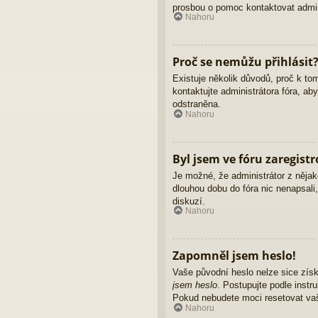
prosbou o pomoc kontaktovat admini
Nahoru
Proč se nemůžu přihlásit
Existuje několik důvodů, proč k to
kontaktujte administrátora fóra, ab
odstraněna.
Nahoru
Byl jsem ve fóru zaregist
Je možné, že administrátor z nějak
dlouhou dobu do fóra nic nenapsali
diskuzí.
Nahoru
Zapomněl jsem heslo!
Vaše původní heslo nelze sice získ
jsem heslo
. Postupujte podle instr
Pokud nebudete moci resetovat vaše
Nahoru