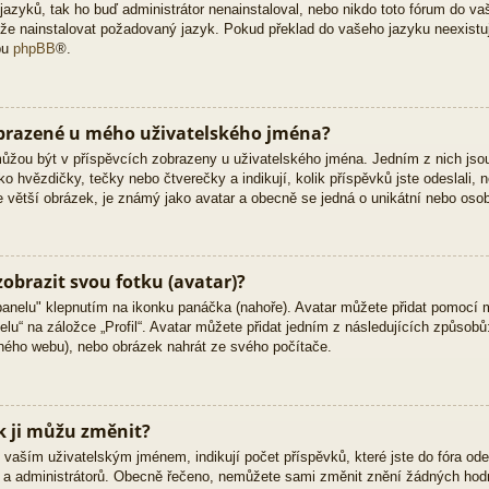
zyků, tak ho buď administrátor nenainstaloval, nebo nikdo toto fórum do vaš
 může nainstalovat požadovaný jazyk. Pokud překlad do vašeho jazyku neexistu
bu
phpBB
®.
obrazené u mého uživatelského jména?
 můžou být v příspěvcích zobrazeny u uživatelského jména. Jedním z nich jso
ko hvězdičky, tečky nebo čtverečky a indikují, kolik příspěvků jste odeslali, 
kle větší obrázek, je známý jako avatar a obecně se jedná o unikátní nebo oso
obrazit svou fotku (avatar)?
panelu" klepnutím na ikonku panáčka (nahoře). Avatar můžete přidat pomocí m
lu“ na záložce „Profil“. Avatar můžete přidat jedním z následujících způsobů:
jiného webu), nebo obrázek nahrát ze svého počítače.
k ji můžu změnit?
vaším uživatelským jménem, indikují počet příspěvků, které jste do fóra odesl
ů a administrátorů. Obecně řečeno, nemůžete sami změnit znění žádných hodn