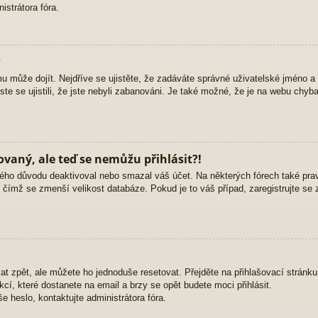
strátora fóra.
?
mu může dojít. Nejdříve se ujistěte, že zadáváte správné uživatelské jméno a
yste se ujistili, že jste nebyli zabanováni. Je také možné, že je na webu chyb
rovaný, ale teď se nemůžu přihlásit?!
ého důvodu deaktivoval nebo smazal váš účet. Na některých fórech také pravid
, čímž se zmenší velikost databáze. Pokud je to váš případ, zaregistrujte se 
at zpět, ale můžete ho jednoduše resetovat. Přejděte na přihlašovací stránk
ukcí, které dostanete na email a brzy se opět budete moci přihlásit.
 heslo, kontaktujte administrátora fóra.