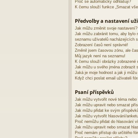
Proč se automaticky odhlašuji?
K čemu slouží funkce „Smazat vše
Předvolby a nastavení uži
Jak můžu změnit svoje nastavení?
Jak můžu zabránit tomu, aby bylo 
seznamu uživatelů nacházejících s
Zobrazení časů není správné!
Změnil jsem časovou zónu, ale čas
Můj jazyk není na seznamu!
K čemu slouží obrázky zobrazené 
Jak můžu u svého jména zobrazit s
Jaká je moje hodnost a jak ji můžu
Když chci poslat email uživateli fó
Psaní příspěvků
Jak můžu vytvořit nové téma nebo
Jak můžu upravit nebo smazat pří
Jak můžu přidat ke svým příspěvk
Jak můžu vytvořit hlasování/anket
Proč nemůžu přidat do hlasování v
Jak můžu upravit nebo smazat hla
Proč nemám přístup do určitého fó