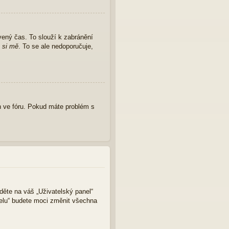
vený čas. To slouží k zabránění
 si mě
. To se ale nedoporučuje,
 ve fóru. Pokud máte problém s
jděte na váš „Uživatelský panel“
nelu“ budete moci změnit všechna