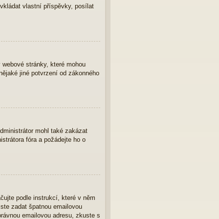
vkládat vlastní příspěvky, posílat
y webové stránky, které mohou
nějaké jiné potvrzení od zákonného
Administrátor mohl také zakázat
strátora fóra a požádejte ho o
čujte podle instrukcí, které v něm
 jste zadat špatnou emailovou
správnou emailovou adresu, zkuste s