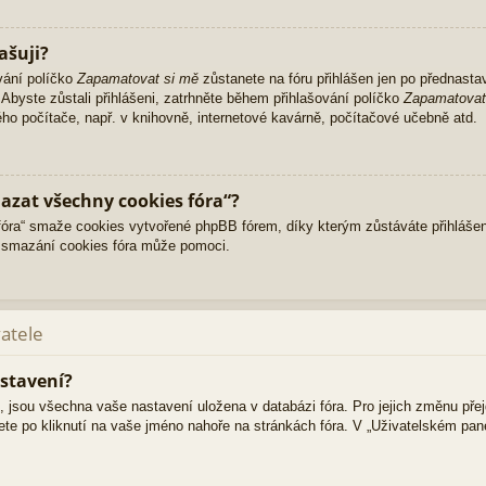
ašuji?
vání políčko
Zapamatovat si mě
zůstanete na fóru přihlášen jen po přednasta
Abyste zůstali přihlášeni, zatrhněte během přihlašování políčko
Zapamatovat
ného počítače, např. v knihovně, internetové kavárně, počítačové učebně atd.
azat všechny cookies fóra“?
ra“ smaže cookies vytvořené phpBB fórem, díky kterým zůstáváte přihlášen
 smazání cookies fóra může pomoci.
vatele
stavení?
i, jsou všechna vaše nastavení uložena v databázi fóra. Pro jejich změnu pře
ete po kliknutí na vaše jméno nahoře na stránkách fóra. V „Uživatelském pa