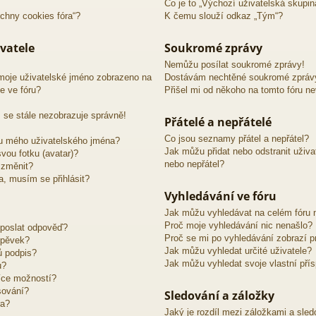
Co je to „Výchozí uživatelská skupin
chny cookies fóra“?
K čemu slouží odkaz „Tým“?
vatele
Soukromé zprávy
Nemůžu posílat soukromé zprávy!
moje uživatelské jméno zobrazeno na
Dostávám nechtěné soukromé zpráv
e ve fóru?
Přišel mi od někoho na tomto fóru n
 se stále nezobrazuje správně!
Přátelé a nepřátelé
Co jsou seznamy přátel a nepřátel?
u mého uživatelského jména?
Jak můžu přidat nebo odstranit uživ
vou fotku (avatar)?
nebo nepřátel?
 změnit?
ra, musím se přihlásit?
Vyhledávání ve fóru
Jak můžu vyhledávat na celém fóru n
Proč moje vyhledávání nic nenašlo?
 poslat odpověď?
Proč se mi po vyhledávání zobrazí p
spěvek?
Jak můžu vyhledat určité uživatele?
ů podpis?
Jak můžu vyhledat svoje vlastní pří
u?
íce možností?
sování?
Sledování a záložky
ra?
Jaký je rozdíl mezi záložkami a sle