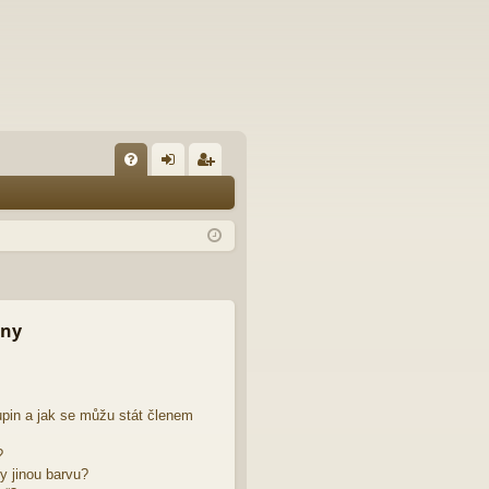
FA
řih
eg
Q
lá
ist
sit
ro
se
va
t
iny
pin a jak se můžu stát členem
?
y jinou barvu?