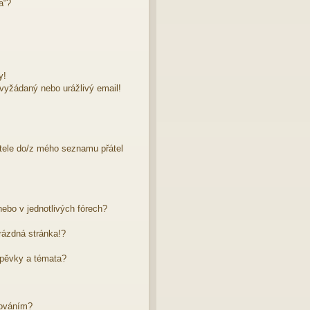
a“?
y!
evyžádaný nebo urážlivý email!
atele do/z mého seznamu přátel
ebo v jednotlivých fórech?
rázdná stránka!?
spěvky a témata?
dováním?