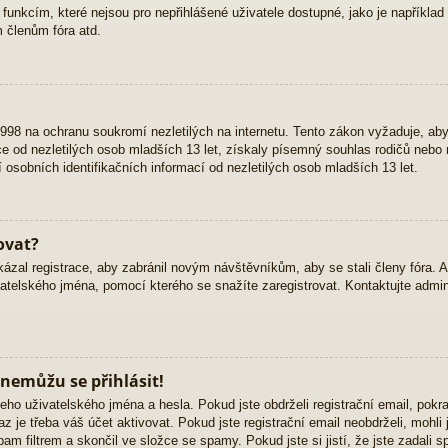
 funkcím, které nejsou pro nepřihlášené uživatele dostupné, jako je například 
 členům fóra atd.
98 na ochranu soukromí nezletilých na internetu. Tento zákon vyžaduje, ab
 od nezletilých osob mladších 13 let, získaly písemný souhlas rodičů nebo 
osobních identifikačních informací od nezletilých osob mladších 13 let.
ovat?
kázal registrace, aby zabránil novým návštěvníkům, aby se stali členy fóra. 
atelského jména, pomocí kterého se snažíte zaregistrovat. Kontaktujte admini
 nemůžu se přihlásit!
eho uživatelského jména a hesla. Pokud jste obdrželi registrační email, pokra
z je třeba váš účet aktivovat. Pokud jste registrační email neobdrželi, mohli
am filtrem a skončil ve složce se spamy. Pokud jste si jistí, že jste zadali 