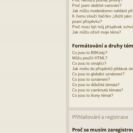
Proč nemůžu posílat přílohy?
Proč jsem obdržel varování?
Jak můžu moderátorovi nahlásit př
K čemu slouží tlačítko „Uložit jak
psaní příspěvku?
Proč musí být můj příspěvek schv
Jak můžu oživit moje téma?
Formátování a druhy té
Co jsou to BBKódy?
Můžu použít HTML?
Co jsou to smajlíci?
Jak mohu do příspěvků přidávat o
Co jsou to globální oznámení?
Co jsou to oznámení?
Co jsou to důležitá témata?
Co jsou to zamknutá témata?
Co jsou to ikony témat?
Přihlašování a registrace
Proč se musím zaregistro