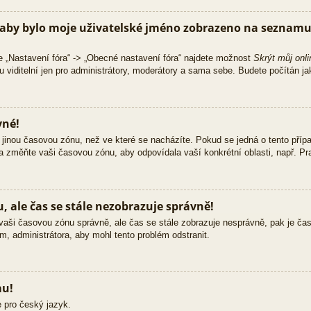
aby bylo moje uživatelské jméno zobrazeno na seznamu 
e „Nastavení fóra“ -> „Obecné nastavení fóra“ najdete možnost
Skrýt můj onli
 viditelní jen pro administrátory, moderátory a sama sebe. Budete počítán jak
vné!
jinou časovou zónu, než ve které se nacházíte. Pokud se jedná o tento přípa
 a změňte vaši časovou zónu, aby odpovídala vaší konkrétní oblasti, např. Pra
 ale čas se stále nezobrazuje správně!
ili vaši časovou zónu správně, ale čas se stále zobrazuje nesprávně, pak je č
m, administrátora, aby mohl tento problém odstranit.
mu!
 pro český jazyk.