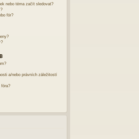
žek nebo téma začít sledovat?
m?
bo fór?
leny?
y?
BB
rum?
sti a/nebo právních záležitostí
 fóra?