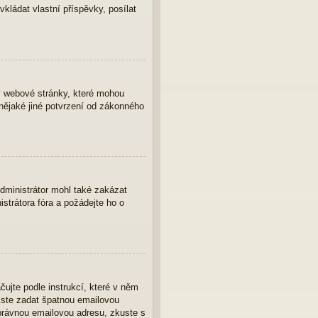
vkládat vlastní příspěvky, posílat
y webové stránky, které mohou
nějaké jiné potvrzení od zákonného
Administrátor mohl také zakázat
strátora fóra a požádejte ho o
čujte podle instrukcí, které v něm
 jste zadat špatnou emailovou
správnou emailovou adresu, zkuste s