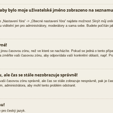
aby bylo moje uživatelské jméno zobrazeno na seznamu 
e „Nastavení fóra“ -> „Obecné nastavení fóra“ najdete možnost
Skrýt můj onli
 viditelní jen pro administrátory, moderátory a sama sebe. Budete počítán jak
vné!
jinou časovou zónu, než ve které se nacházíte. Pokud se jedná o tento přípa
 a změňte vaši časovou zónu, aby odpovídala vaší konkrétní oblasti, např. Pra
 ale čas se stále nezobrazuje správně!
ili vaši časovou zónu správně, ale čas se stále zobrazuje nesprávně, pak je č
m, administrátora, aby mohl tento problém odstranit.
mu!
 pro český jazyk.