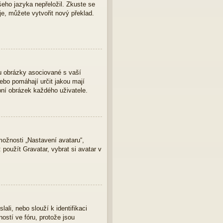
eho jazyka nepřeložil. Zkuste se
je, můžete vytvořit nový překlad.
u obrázky asociované s vaší
nebo pomáhají určit jakou mají
bní obrázek každého uživatele.
ožnosti „Nastavení avataru“,
 použít Gravatar, vybrat si avatar v
ali, nebo slouží k identifikaci
ostí ve fóru, protože jsou