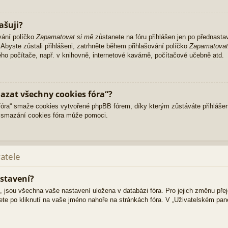
ašuji?
vání políčko
Zapamatovat si mě
zůstanete na fóru přihlášen jen po přednasta
Abyste zůstali přihlášeni, zatrhněte během přihlašování políčko
Zapamatovat
ného počítače, např. v knihovně, internetové kavárně, počítačové učebně atd.
azat všechny cookies fóra“?
ra“ smaže cookies vytvořené phpBB fórem, díky kterým zůstáváte přihlášen
 smazání cookies fóra může pomoci.
vatele
stavení?
i, jsou všechna vaše nastavení uložena v databázi fóra. Pro jejich změnu pře
ete po kliknutí na vaše jméno nahoře na stránkách fóra. V „Uživatelském pa