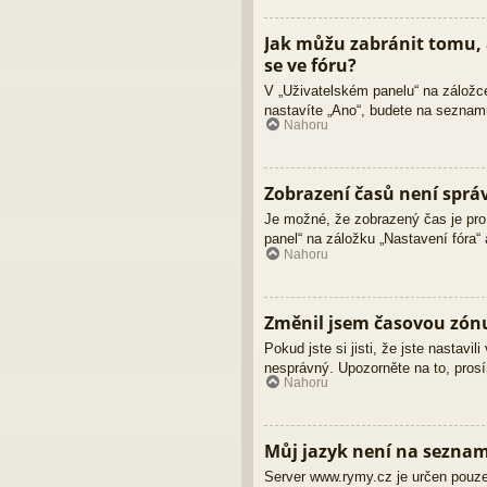
Jak můžu zabránit tomu, 
se ve fóru?
V „Uživatelském panelu“ na záložc
nastavíte „Ano“, budete na seznamu
Nahoru
Zobrazení časů není sprá
Je možné, že zobrazený čas je pro 
panel“ na záložku „Nastavení fóra“
Nahoru
Změnil jsem časovou zónu,
Pokud jste si jisti, že jste nastav
nesprávný. Upozorněte na to, prosí
Nahoru
Můj jazyk není na sezna
Server www.rymy.cz je určen pouze