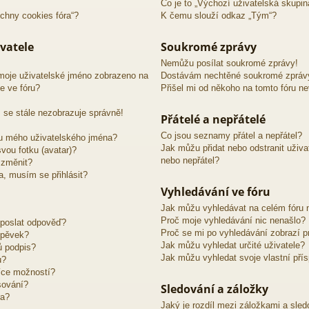
Co je to „Výchozí uživatelská skupin
chny cookies fóra“?
K čemu slouží odkaz „Tým“?
vatele
Soukromé zprávy
Nemůžu posílat soukromé zprávy!
moje uživatelské jméno zobrazeno na
Dostávám nechtěné soukromé zpráv
e ve fóru?
Přišel mi od někoho na tomto fóru n
 se stále nezobrazuje správně!
Přátelé a nepřátelé
Co jsou seznamy přátel a nepřátel?
u mého uživatelského jména?
Jak můžu přidat nebo odstranit uživ
vou fotku (avatar)?
nebo nepřátel?
 změnit?
ra, musím se přihlásit?
Vyhledávání ve fóru
Jak můžu vyhledávat na celém fóru n
Proč moje vyhledávání nic nenašlo?
 poslat odpověď?
Proč se mi po vyhledávání zobrazí p
spěvek?
Jak můžu vyhledat určité uživatele?
ů podpis?
Jak můžu vyhledat svoje vlastní pří
u?
íce možností?
sování?
Sledování a záložky
ra?
Jaký je rozdíl mezi záložkami a sle