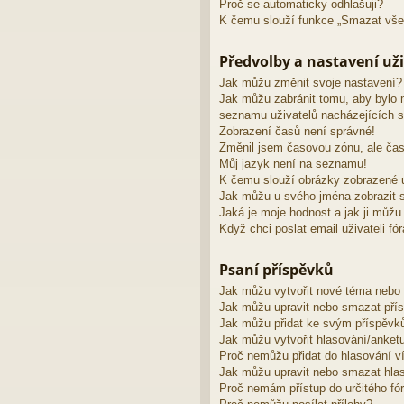
Proč se automaticky odhlašuji?
K čemu slouží funkce „Smazat vše
Předvolby a nastavení uži
Jak můžu změnit svoje nastavení?
Jak můžu zabránit tomu, aby bylo 
seznamu uživatelů nacházejících s
Zobrazení časů není správné!
Změnil jsem časovou zónu, ale čas
Můj jazyk není na seznamu!
K čemu slouží obrázky zobrazené 
Jak můžu u svého jména zobrazit s
Jaká je moje hodnost a jak ji můžu
Když chci poslat email uživateli fó
Psaní příspěvků
Jak můžu vytvořit nové téma nebo
Jak můžu upravit nebo smazat pří
Jak můžu přidat ke svým příspěvk
Jak můžu vytvořit hlasování/anket
Proč nemůžu přidat do hlasování v
Jak můžu upravit nebo smazat hla
Proč nemám přístup do určitého fó