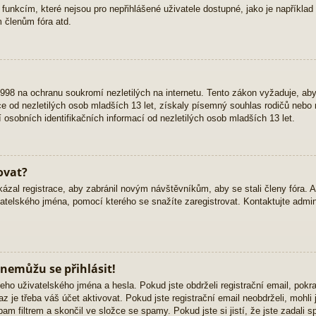
 funkcím, které nejsou pro nepřihlášené uživatele dostupné, jako je například 
 členům fóra atd.
98 na ochranu soukromí nezletilých na internetu. Tento zákon vyžaduje, ab
 od nezletilých osob mladších 13 let, získaly písemný souhlas rodičů nebo 
osobních identifikačních informací od nezletilých osob mladších 13 let.
ovat?
kázal registrace, aby zabránil novým návštěvníkům, aby se stali členy fóra. 
atelského jména, pomocí kterého se snažíte zaregistrovat. Kontaktujte admini
 nemůžu se přihlásit!
eho uživatelského jména a hesla. Pokud jste obdrželi registrační email, pokra
z je třeba váš účet aktivovat. Pokud jste registrační email neobdrželi, mohli
am filtrem a skončil ve složce se spamy. Pokud jste si jistí, že jste zadali 