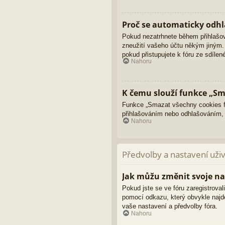
Proč se automaticky odhl
Pokud nezatrhnete během přihlašo
zneužití vašeho účtu někým jiným. 
pokud přistupujete k fóru ze sdíle
Nahoru
K čemu slouží funkce „Sm
Funkce „Smazat všechny cookies fó
přihlašováním nebo odhlašováním,
Nahoru
Předvolby a nastavení uži
Jak můžu změnit svoje na
Pokud jste se ve fóru zaregistroval
pomocí odkazu, který obvykle najd
vaše nastavení a předvolby fóra.
Nahoru