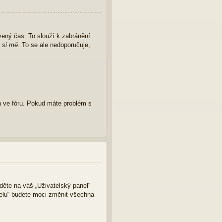
vený čas. To slouží k zabránění
 si mě
. To se ale nedoporučuje,
 ve fóru. Pokud máte problém s
jděte na váš „Uživatelský panel“
nelu“ budete moci změnit všechna