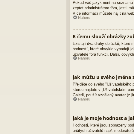
Pokud váš jazyk není na seznamu ja
zeptat administrátora fóra, jestli
Více informací můžete najít na we
Nahoru
K čemu slouží obrázky z
Existují dva druhy obrázků, které
hodností, které obvykle vypadají ja
uživatelé fóra funkci. Další, obvy
Nahoru
Jak můžu u svého jména z
Přejděte do svého "Uživatelského 
kterou najdete v „Uživatelském pane
Galerii, použít vzdálený avatar (z 
Nahoru
Jaká je moje hodnost a ja
Hodnosti, které jsou zobrazeny pod 
určitých uživatelů např. moderátor