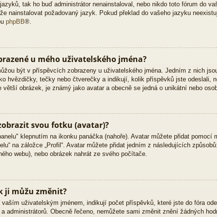
zyků, tak ho buď administrátor nenainstaloval, nebo nikdo toto fórum do vaš
 může nainstalovat požadovaný jazyk. Pokud překlad do vašeho jazyku neexistu
bu
phpBB
®.
obrazené u mého uživatelského jména?
 můžou být v příspěvcích zobrazeny u uživatelského jména. Jedním z nich jso
ko hvězdičky, tečky nebo čtverečky a indikují, kolik příspěvků jste odeslali, 
kle větší obrázek, je známý jako avatar a obecně se jedná o unikátní nebo oso
obrazit svou fotku (avatar)?
panelu" klepnutím na ikonku panáčka (nahoře). Avatar můžete přidat pomocí m
lu“ na záložce „Profil“. Avatar můžete přidat jedním z následujících způsobů:
jiného webu), nebo obrázek nahrát ze svého počítače.
k ji můžu změnit?
vaším uživatelským jménem, indikují počet příspěvků, které jste do fóra odesl
ů a administrátorů. Obecně řečeno, nemůžete sami změnit znění žádných hodn