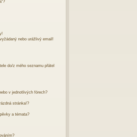
a“?
y!
evyžádaný nebo urážlivý email!
atele do/z mého seznamu přátel
ebo v jednotlivých fórech?
rázdná stránka!?
spěvky a témata?
dováním?