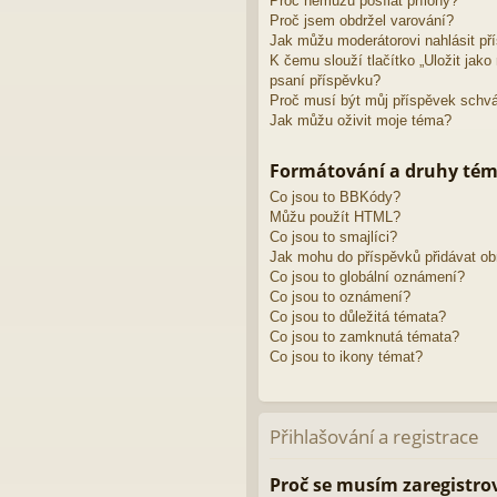
Proč nemůžu posílat přílohy?
Proč jsem obdržel varování?
Jak můžu moderátorovi nahlásit př
K čemu slouží tlačítko „Uložit jak
psaní příspěvku?
Proč musí být můj příspěvek schv
Jak můžu oživit moje téma?
Formátování a druhy té
Co jsou to BBKódy?
Můžu použít HTML?
Co jsou to smajlíci?
Jak mohu do příspěvků přidávat o
Co jsou to globální oznámení?
Co jsou to oznámení?
Co jsou to důležitá témata?
Co jsou to zamknutá témata?
Co jsou to ikony témat?
Přihlašování a registrace
Proč se musím zaregistro