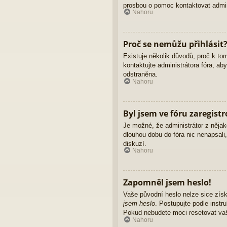
prosbou o pomoc kontaktovat admini
Nahoru
Proč se nemůžu přihlásit
Existuje několik důvodů, proč k to
kontaktujte administrátora fóra, ab
odstraněna.
Nahoru
Byl jsem ve fóru zaregist
Je možné, že administrátor z nějak
dlouhou dobu do fóra nic nenapsali
diskuzí.
Nahoru
Zapomněl jsem heslo!
Vaše původní heslo nelze sice získ
jsem heslo
. Postupujte podle instr
Pokud nebudete moci resetovat vaše
Nahoru