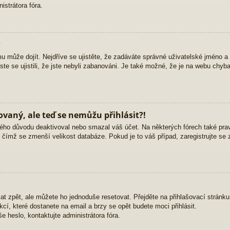
strátora fóra.
?
mu může dojít. Nejdříve se ujistěte, že zadáváte správné uživatelské jméno a
yste se ujistili, že jste nebyli zabanováni. Je také možné, že je na webu chyb
rovaný, ale teď se nemůžu přihlásit?!
ého důvodu deaktivoval nebo smazal váš účet. Na některých fórech také pravid
, čímž se zmenší velikost databáze. Pokud je to váš případ, zaregistrujte se 
at zpět, ale můžete ho jednoduše resetovat. Přejděte na přihlašovací stránk
ukcí, které dostanete na email a brzy se opět budete moci přihlásit.
 heslo, kontaktujte administrátora fóra.