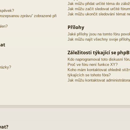
Jak můžu přidat určité téma do zálo
Jak můžu začít sledovat určité fóru
íspěvek?
Jak můžu ukončit sledování témat ne
o rozepsanou zprávu“ zobrazené při
álen?
Přílohy
Jaké přílohy jsou na tomto fóru povo
Jak můžu najít všechny svoje příloh
mat
Záležitosti týkající se php
Kdo naprogramoval toto diskusní fó
Proč ve fóru není funkce XY?
brázky?
Koho mám kontaktovat ohledně stížno
týkajících se tohoto fóra?
Jak můžu kontaktovat administrátora
vat?