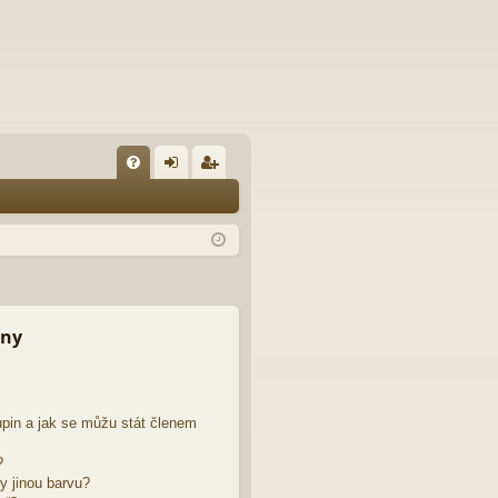
FA
řih
eg
Q
lá
ist
sit
ro
se
va
t
iny
pin a jak se můžu stát členem
?
y jinou barvu?