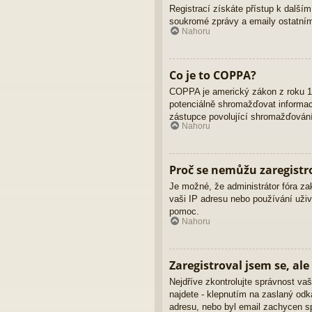
Registrací získáte přístup k dalším
soukromé zprávy a emaily ostatním
Nahoru
Co je to COPPA?
COPPA je americký zákon z roku 19
potenciálně shromažďovat informace
zástupce povolující shromažďování 
Nahoru
Proč se nemůžu zaregistr
Je možné, že administrátor fóra za
vaši IP adresu nebo používání uživ
pomoc.
Nahoru
Zaregistroval jsem se, ale
Nejdříve zkontrolujte správnost vaš
najdete - klepnutím na zaslaný odka
adresu, nebo byl email zachycen sp