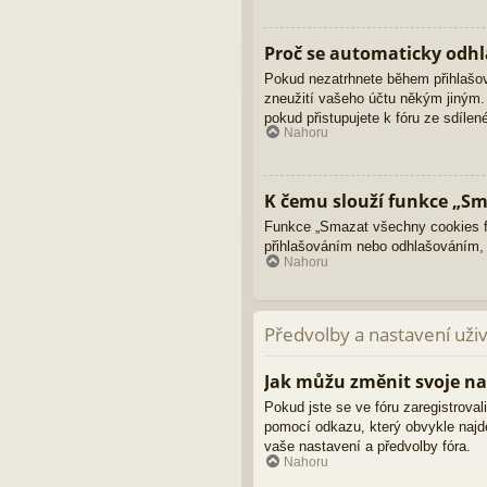
Proč se automaticky odhl
Pokud nezatrhnete během přihlašo
zneužití vašeho účtu někým jiným. 
pokud přistupujete k fóru ze sdíle
Nahoru
K čemu slouží funkce „Sm
Funkce „Smazat všechny cookies fó
přihlašováním nebo odhlašováním,
Nahoru
Předvolby a nastavení uži
Jak můžu změnit svoje na
Pokud jste se ve fóru zaregistroval
pomocí odkazu, který obvykle najd
vaše nastavení a předvolby fóra.
Nahoru