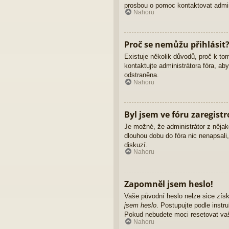
prosbou o pomoc kontaktovat admini
Nahoru
Proč se nemůžu přihlásit
Existuje několik důvodů, proč k to
kontaktujte administrátora fóra, ab
odstraněna.
Nahoru
Byl jsem ve fóru zaregist
Je možné, že administrátor z nějak
dlouhou dobu do fóra nic nenapsali
diskuzí.
Nahoru
Zapomněl jsem heslo!
Vaše původní heslo nelze sice získ
jsem heslo
. Postupujte podle instr
Pokud nebudete moci resetovat vaše
Nahoru