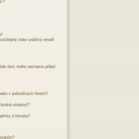
a“?
y!
evyžádaný nebo urážlivý email!
atele do/z mého seznamu přátel
ebo v jednotlivých fórech?
rázdná stránka!?
spěvky a témata?
dováním?