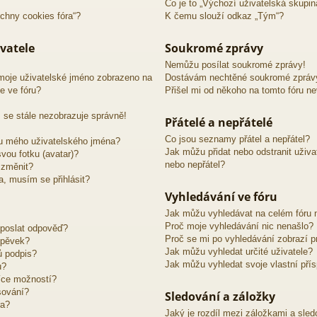
Co je to „Výchozí uživatelská skupin
chny cookies fóra“?
K čemu slouží odkaz „Tým“?
vatele
Soukromé zprávy
Nemůžu posílat soukromé zprávy!
moje uživatelské jméno zobrazeno na
Dostávám nechtěné soukromé zpráv
e ve fóru?
Přišel mi od někoho na tomto fóru n
 se stále nezobrazuje správně!
Přátelé a nepřátelé
Co jsou seznamy přátel a nepřátel?
u mého uživatelského jména?
Jak můžu přidat nebo odstranit uživ
vou fotku (avatar)?
nebo nepřátel?
 změnit?
ra, musím se přihlásit?
Vyhledávání ve fóru
Jak můžu vyhledávat na celém fóru n
Proč moje vyhledávání nic nenašlo?
 poslat odpověď?
Proč se mi po vyhledávání zobrazí p
spěvek?
Jak můžu vyhledat určité uživatele?
ů podpis?
Jak můžu vyhledat svoje vlastní pří
u?
íce možností?
sování?
Sledování a záložky
ra?
Jaký je rozdíl mezi záložkami a sle