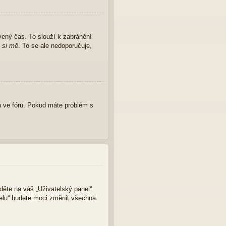
vený čas. To slouží k zabránění
 si mě
. To se ale nedoporučuje,
 ve fóru. Pokud máte problém s
jděte na váš „Uživatelský panel“
nelu“ budete moci změnit všechna