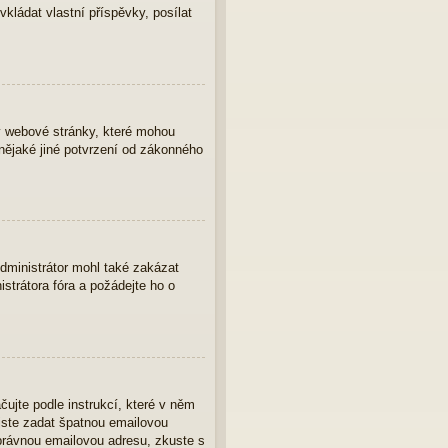
vkládat vlastní příspěvky, posílat
y webové stránky, které mohou
nějaké jiné potvrzení od zákonného
Administrátor mohl také zakázat
strátora fóra a požádejte ho o
čujte podle instrukcí, které v něm
 jste zadat špatnou emailovou
správnou emailovou adresu, zkuste s