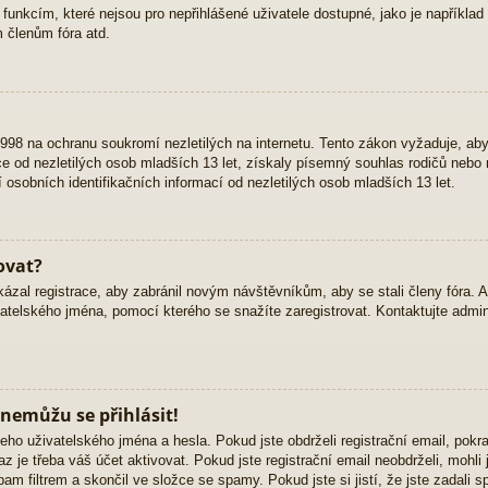
 funkcím, které nejsou pro nepřihlášené uživatele dostupné, jako je například 
 členům fóra atd.
98 na ochranu soukromí nezletilých na internetu. Tento zákon vyžaduje, ab
 od nezletilých osob mladších 13 let, získaly písemný souhlas rodičů nebo 
osobních identifikačních informací od nezletilých osob mladších 13 let.
ovat?
kázal registrace, aby zabránil novým návštěvníkům, aby se stali členy fóra. 
atelského jména, pomocí kterého se snažíte zaregistrovat. Kontaktujte admini
 nemůžu se přihlásit!
eho uživatelského jména a hesla. Pokud jste obdrželi registrační email, pokra
z je třeba váš účet aktivovat. Pokud jste registrační email neobdrželi, mohli
am filtrem a skončil ve složce se spamy. Pokud jste si jistí, že jste zadali 