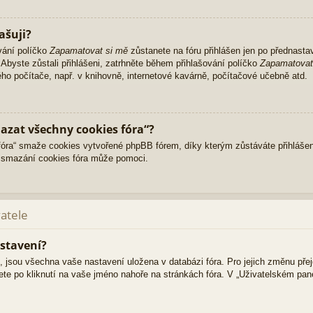
ašuji?
vání políčko
Zapamatovat si mě
zůstanete na fóru přihlášen jen po přednasta
Abyste zůstali přihlášeni, zatrhněte během přihlašování políčko
Zapamatovat
ného počítače, např. v knihovně, internetové kavárně, počítačové učebně atd.
azat všechny cookies fóra“?
ra“ smaže cookies vytvořené phpBB fórem, díky kterým zůstáváte přihlášen
 smazání cookies fóra může pomoci.
vatele
stavení?
i, jsou všechna vaše nastavení uložena v databázi fóra. Pro jejich změnu pře
ete po kliknutí na vaše jméno nahoře na stránkách fóra. V „Uživatelském pa