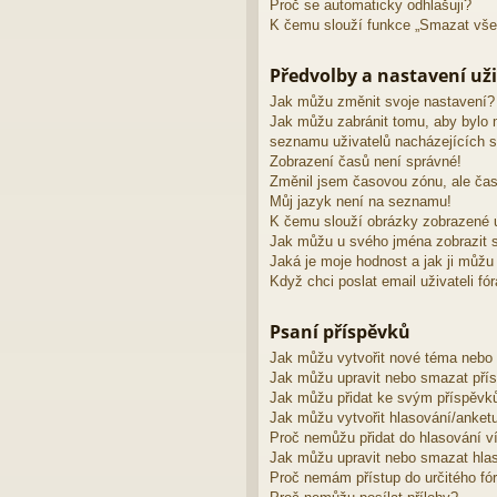
Proč se automaticky odhlašuji?
K čemu slouží funkce „Smazat vše
Předvolby a nastavení uži
Jak můžu změnit svoje nastavení?
Jak můžu zabránit tomu, aby bylo 
seznamu uživatelů nacházejících s
Zobrazení časů není správné!
Změnil jsem časovou zónu, ale čas
Můj jazyk není na seznamu!
K čemu slouží obrázky zobrazené 
Jak můžu u svého jména zobrazit s
Jaká je moje hodnost a jak ji můžu
Když chci poslat email uživateli fó
Psaní příspěvků
Jak můžu vytvořit nové téma nebo
Jak můžu upravit nebo smazat pří
Jak můžu přidat ke svým příspěvk
Jak můžu vytvořit hlasování/anket
Proč nemůžu přidat do hlasování v
Jak můžu upravit nebo smazat hla
Proč nemám přístup do určitého fó