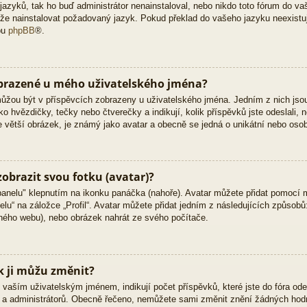
zyků, tak ho buď administrátor nenainstaloval, nebo nikdo toto fórum do vaš
 může nainstalovat požadovaný jazyk. Pokud překlad do vašeho jazyku neexistu
bu
phpBB
®.
obrazené u mého uživatelského jména?
 můžou být v příspěvcích zobrazeny u uživatelského jména. Jedním z nich jso
ko hvězdičky, tečky nebo čtverečky a indikují, kolik příspěvků jste odeslali, 
kle větší obrázek, je známý jako avatar a obecně se jedná o unikátní nebo oso
obrazit svou fotku (avatar)?
panelu" klepnutím na ikonku panáčka (nahoře). Avatar můžete přidat pomocí m
lu“ na záložce „Profil“. Avatar můžete přidat jedním z následujících způsobů:
jiného webu), nebo obrázek nahrát ze svého počítače.
k ji můžu změnit?
vaším uživatelským jménem, indikují počet příspěvků, které jste do fóra odesl
ů a administrátorů. Obecně řečeno, nemůžete sami změnit znění žádných hodn