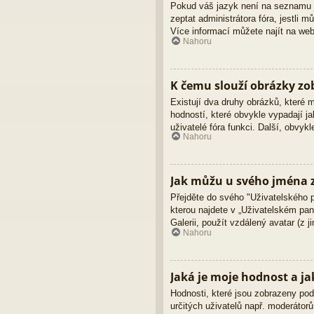
Pokud váš jazyk není na seznamu ja
zeptat administrátora fóra, jestli
Více informací můžete najít na we
Nahoru
K čemu slouží obrázky z
Existují dva druhy obrázků, které
hodností, které obvykle vypadají ja
uživatelé fóra funkci. Další, obvy
Nahoru
Jak můžu u svého jména z
Přejděte do svého "Uživatelského 
kterou najdete v „Uživatelském pane
Galerii, použít vzdálený avatar (z 
Nahoru
Jaká je moje hodnost a ja
Hodnosti, které jsou zobrazeny pod 
určitých uživatelů např. moderátor