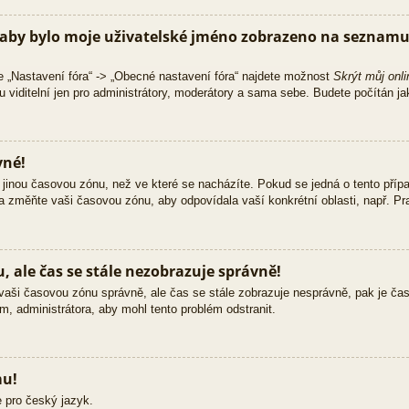
aby bylo moje uživatelské jméno zobrazeno na seznamu 
e „Nastavení fóra“ -> „Obecné nastavení fóra“ najdete možnost
Skrýt můj onli
 viditelní jen pro administrátory, moderátory a sama sebe. Budete počítán jak
vné!
jinou časovou zónu, než ve které se nacházíte. Pokud se jedná o tento přípa
 a změňte vaši časovou zónu, aby odpovídala vaší konkrétní oblasti, např. Pra
 ale čas se stále nezobrazuje správně!
ili vaši časovou zónu správně, ale čas se stále zobrazuje nesprávně, pak je č
m, administrátora, aby mohl tento problém odstranit.
mu!
 pro český jazyk.