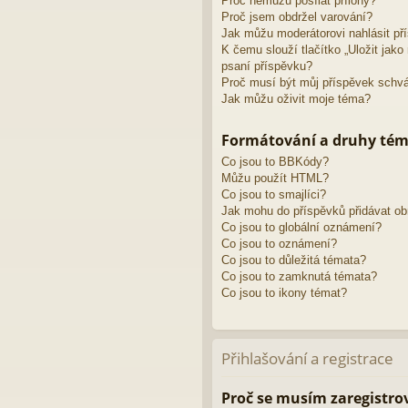
Proč nemůžu posílat přílohy?
Proč jsem obdržel varování?
Jak můžu moderátorovi nahlásit př
K čemu slouží tlačítko „Uložit jak
psaní příspěvku?
Proč musí být můj příspěvek schv
Jak můžu oživit moje téma?
Formátování a druhy té
Co jsou to BBKódy?
Můžu použít HTML?
Co jsou to smajlíci?
Jak mohu do příspěvků přidávat o
Co jsou to globální oznámení?
Co jsou to oznámení?
Co jsou to důležitá témata?
Co jsou to zamknutá témata?
Co jsou to ikony témat?
Přihlašování a registrace
Proč se musím zaregistro