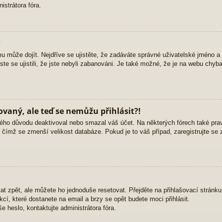
strátora fóra.
?
mu může dojít. Nejdříve se ujistěte, že zadáváte správné uživatelské jméno a
yste se ujistili, že jste nebyli zabanováni. Je také možné, že je na webu chyb
rovaný, ale teď se nemůžu přihlásit?!
ého důvodu deaktivoval nebo smazal váš účet. Na některých fórech také pravid
, čímž se zmenší velikost databáze. Pokud je to váš případ, zaregistrujte se 
at zpět, ale můžete ho jednoduše resetovat. Přejděte na přihlašovací stránk
ukcí, které dostanete na email a brzy se opět budete moci přihlásit.
 heslo, kontaktujte administrátora fóra.