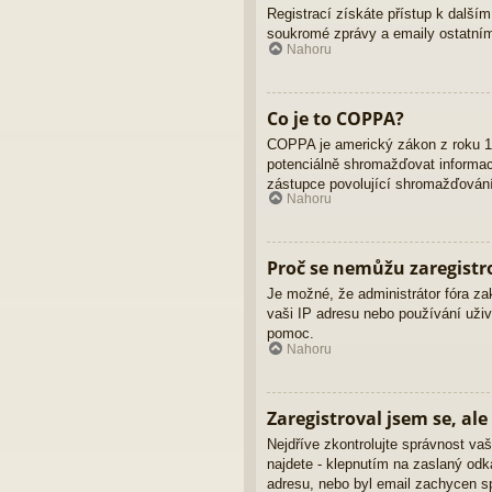
Registrací získáte přístup k dalším
soukromé zprávy a emaily ostatním
Nahoru
Co je to COPPA?
COPPA je americký zákon z roku 19
potenciálně shromažďovat informace
zástupce povolující shromažďování 
Nahoru
Proč se nemůžu zaregistr
Je možné, že administrátor fóra za
vaši IP adresu nebo používání uživ
pomoc.
Nahoru
Zaregistroval jsem se, ale
Nejdříve zkontrolujte správnost vaš
najdete - klepnutím na zaslaný odka
adresu, nebo byl email zachycen sp