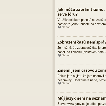
Jak můžu zabránit tomu, 
se ve fóru?
V „Uživatelském panelu“ na záložc
nastavíte „Ano“, budete na seznamu
Nahoru
Zobrazení časů není sprá
Je možné, že zobrazený čas je pro 
panel“ na záložku „Nastavení fóra“
Nahoru
Změnil jsem časovou zónu,
Pokud jste si jisti, že jste nastav
nesprávný. Upozorněte na to, prosí
Nahoru
Můj jazyk není na sezna
Server www.rymy.cz je určen pouze