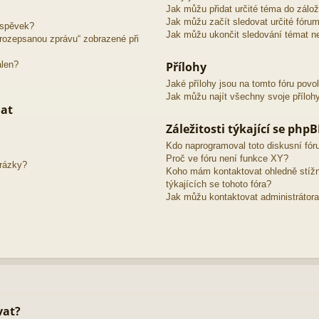
Jak můžu přidat určité téma do zálo
Jak můžu začít sledovat určité fóru
íspěvek?
Jak můžu ukončit sledování témat ne
o rozepsanou zprávu“ zobrazené při
álen?
Přílohy
Jaké přílohy jsou na tomto fóru povo
Jak můžu najít všechny svoje příloh
mat
Záležitosti týkající se php
Kdo naprogramoval toto diskusní fó
Proč ve fóru není funkce XY?
brázky?
Koho mám kontaktovat ohledně stížno
týkajících se tohoto fóra?
Jak můžu kontaktovat administrátora
vat?