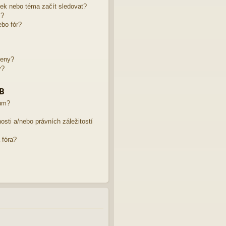
žek nebo téma začít sledovat?
m?
bo fór?
leny?
y?
BB
rum?
sti a/nebo právních záležitostí
 fóra?