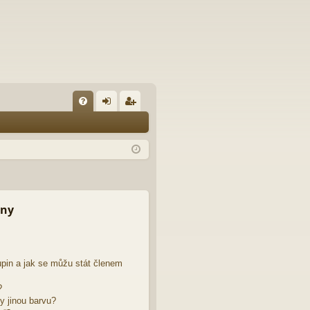
FA
řih
eg
Q
lá
ist
sit
ro
se
va
t
iny
pin a jak se můžu stát členem
?
y jinou barvu?