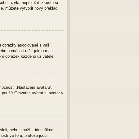
eho jazyka nepřeložil. Zkuste se
je, můžete vytvořit nový překlad.
u obrázky asociované s vaší
nebo pomáhají určit jakou mají
bní obrázek každého uživatele.
ožnosti „Nastavení avataru“,
 použít Gravatar, vybrat si avatar v
ali, nebo slouží k identifikaci
ostí ve fóru, protože jsou