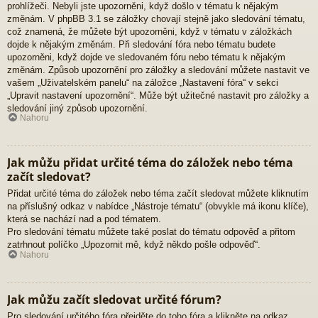
prohlížeči. Nebyli jste upozorněni, když došlo v tématu k nějakým
změnám. V phpBB 3.1 se záložky chovají stejně jako sledování tématu,
což znamená, že můžete být upozorněni, když v tématu v záložkách
dojde k nějakým změnám. Při sledování fóra nebo tématu budete
upozorněni, když dojde ve sledovaném fóru nebo tématu k nějakým
změnám. Způsob upozornění pro záložky a sledování můžete nastavit ve
vašem „Uživatelském panelu“ na záložce „Nastavení fóra“ v sekci
„Upravit nastavení upozornění“. Může být užitečné nastavit pro záložky a
sledování jiný způsob upozornění.
Nahoru
Jak můžu přidat určité téma do záložek nebo téma
začít sledovat?
Přidat určité téma do záložek nebo téma začít sledovat můžete kliknutím
na příslušný odkaz v nabídce „Nástroje tématu“ (obvykle má ikonu klíče),
která se nachází nad a pod tématem.
Pro sledování tématu můžete také poslat do tématu odpověď a přitom
zatrhnout políčko „Upozornit mě, když někdo pošle odpověď“.
Nahoru
Jak můžu začít sledovat určité fórum?
Pro sledování určitého fóra přejděte do toho fóra a klikněte na odkaz