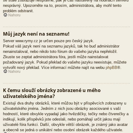
se stále zobrazuje nesprávně, pak je čas nastavený na hodinách serveru
nesprávný. Upozorněte na to, prosím, administrátora, aby mohl tento
problém odstranit.
Nahoru
Můj jazyk není na seznamu!
Server www.rymy.cz je určen pouze pro český jazyk.
Pokud váš jazyk není na seznamu jazyků, tak ho buď administrátor
nenainstaloval, nebo nikdo toto fórum do vašeho jazyka nepřeložil.
Zkuste se zeptat administrátora fóra, jestli může nainstalovat
požadovaný jazyk. Pokud překlad do vašeho jazyku neexistuje, můžete
vytvořit nový překlad. Více informací můžete najít na webu
phpBB
®.
Nahoru
K čemu slouží obrázky zobrazené u mého
uživatelského jména?
Existují dva druhy obrázků, které můžou být v příspěvcích zobrazeny u
uživatelského jména. Jedním z nich jsou obrázky asociované s vaší
hodností, které obvykle vypadají jako hvězdičky, tečky nebo čtverečky a
indikují, kolik příspěvků jste odeslali, nebo pomáhají určit jakou mají
uživatelé fóra funkci. Další, obvykle větší obrázek, je známý jako avatar
a obecně se jedná o unikátní nebo osobní obrázek každého uživatele.