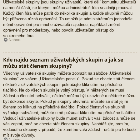
Uživatelské skupiny jsou skupiny uživatelů, které dělí komunitu uživatelů
na menší části, se kterými můžou administrátoři fóra snadněji pracovat.
Každý člen fóra může patřit do několika skupin a každé skupině můžou
být přiřazena různá oprávnění. To umožňuje administrátorům jednoduše
měnit oprávnění pro mnoho uživatelů najednou, například změnit
oprávnění pro moderátory, nebo povolit uživatelům přístup do
soukromého fóra.
Nahoru
Kde najdu seznam uživatelských skupin a jak se
můžu stát členem skupiny?
Všechny uživatelské skupiny můžete zobrazit na záložce „Uživatelské
skupiny“ ve vašem „Uživatelském panelu“. Pokud se chcete stát členem
některé z uživatelských skupin, pokračujte kliknutím na příslušné
tlačítko. Ne do všech skupin je volný přístup. V některých se musí
žádost o členství schválit, některé můžou být uzavřené a některé můžou
být dokonce skryté. Pokud je skupiny otevřená, můžete se stát jejím
členem po kliknutí na příslušné tlačítko. Pokud členství ve skupině
vyžaduje schválení, můžete o ně požádat kliknutím na příslušné tlačítko.
Vedoucí uživatelské skupiny bude muset schválit vaši žádost a může se
vás zeptat, proč se chcete stát členem skupiny. Neobtěžujte, prosím,
vedoucího skupiny v případě, že zamítne vaši žádost - určitě pro to bude
mít svoje důvody.
Nahoru