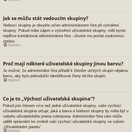
Jak se můžu stát vedoucím skupiny?
Vedoucí skupiny je obvykle určen administrátorem fóra při vytváření
skupiny. Pokud máte zájem o vytvoření uživatelské skupiny, měli byste
nejdříve kontaktovat administrátora fóra - zkuste mu poslat soukromou
zprávu.
Nahoru
Proč mají některé uživatelské skupiny jinou barvu?
Je možné, že administrátor fóra přiřadil k členům určitých skupin nějakou
barvu, aby bylo jednodušší identifikovat členy těchto skupin.
Nahoru
Co je to „Výchozí uživatelská skupina“?
Pokud jste členem více než jedné uživatelské skupiny, vaše výchozí
uživatelská skupina určuje, jaká a barva a hodnost skupiny by měla být u
vašeho uživatelského jména zobrazena. Administrátor fóra vám může
udělit oprávnění ke změně vaší výchozí uživatelské skupiny ve vašem
„Uživatelském panelu“.
Nahoru