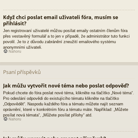
Když chci poslat email uživateli fóra, musím se
přihlásit?
Jen registrovaní uživatelé můžou posílat emaily ostatním členům fóra
přes vestavěný formulář a to jen v případě, že administrátor tuto funkci
povolil. Je to z důvodu zabránění zneužití emailového systému
anonymními uživateli.
Nahoru
Psaní příspěvků
Jak můžu vytvořit nové téma nebo poslat odpověď?
Pokud chcete do fóra poslat nové téma, klikněte na tlačítko „Nové téma“.
Pro odeslání odpovědi do existujícího tématu klikněte na tlačítko
„Odpovědět“. Naspodu každého fóra a tématu můžete najít seznam
oprávnění, které v konkrétním fóru a tématu máte. Například: „Můžete
posílat nová témata“, „Můžete posílat přílohy“ atd.
Nahoru