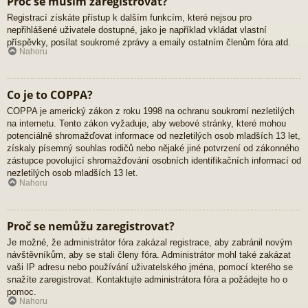
Proč se musím zaregistrovat?
Registrací získáte přístup k dalším funkcím, které nejsou pro
nepřihlášené uživatele dostupné, jako je například vkládat vlastní
příspěvky, posílat soukromé zprávy a emaily ostatním členům fóra atd.
Nahoru
Co je to COPPA?
COPPA je americký zákon z roku 1998 na ochranu soukromí nezletilých
na internetu. Tento zákon vyžaduje, aby webové stránky, které mohou
potenciálně shromažďovat informace od nezletilých osob mladších 13 let,
získaly písemný souhlas rodičů nebo nějaké jiné potvrzení od zákonného
zástupce povolující shromažďování osobních identifikačních informací od
nezletilých osob mladších 13 let.
Nahoru
Proč se nemůžu zaregistrovat?
Je možné, že administrátor fóra zakázal registrace, aby zabránil novým
návštěvníkům, aby se stali členy fóra. Administrátor mohl také zakázat
vaši IP adresu nebo používání uživatelského jména, pomocí kterého se
snažíte zaregistrovat. Kontaktujte administrátora fóra a požádejte ho o
pomoc.
Nahoru