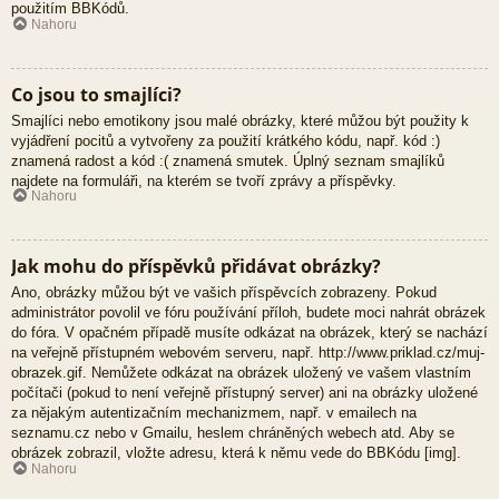
použitím BBKódů.
Nahoru
Co jsou to smajlíci?
Smajlíci nebo emotikony jsou malé obrázky, které můžou být použity k
vyjádření pocitů a vytvořeny za použití krátkého kódu, např. kód :)
znamená radost a kód :( znamená smutek. Úplný seznam smajlíků
najdete na formuláři, na kterém se tvoří zprávy a příspěvky.
Nahoru
Jak mohu do příspěvků přidávat obrázky?
Ano, obrázky můžou být ve vašich příspěvcích zobrazeny. Pokud
administrátor povolil ve fóru používání příloh, budete moci nahrát obrázek
do fóra. V opačném případě musíte odkázat na obrázek, který se nachází
na veřejně přístupném webovém serveru, např. http://www.priklad.cz/muj-
obrazek.gif. Nemůžete odkázat na obrázek uložený ve vašem vlastním
počítači (pokud to není veřejně přístupný server) ani na obrázky uložené
za nějakým autentizačním mechanizmem, např. v emailech na
seznamu.cz nebo v Gmailu, heslem chráněných webech atd. Aby se
obrázek zobrazil, vložte adresu, která k němu vede do BBKódu [img].
Nahoru