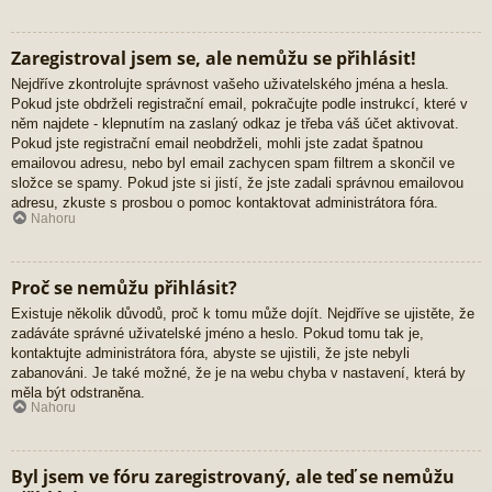
Zaregistroval jsem se, ale nemůžu se přihlásit!
Nejdříve zkontrolujte správnost vašeho uživatelského jména a hesla.
Pokud jste obdrželi registrační email, pokračujte podle instrukcí, které v
něm najdete - klepnutím na zaslaný odkaz je třeba váš účet aktivovat.
Pokud jste registrační email neobdrželi, mohli jste zadat špatnou
emailovou adresu, nebo byl email zachycen spam filtrem a skončil ve
složce se spamy. Pokud jste si jistí, že jste zadali správnou emailovou
adresu, zkuste s prosbou o pomoc kontaktovat administrátora fóra.
Nahoru
Proč se nemůžu přihlásit?
Existuje několik důvodů, proč k tomu může dojít. Nejdříve se ujistěte, že
zadáváte správné uživatelské jméno a heslo. Pokud tomu tak je,
kontaktujte administrátora fóra, abyste se ujistili, že jste nebyli
zabanováni. Je také možné, že je na webu chyba v nastavení, která by
měla být odstraněna.
Nahoru
Byl jsem ve fóru zaregistrovaný, ale teď se nemůžu