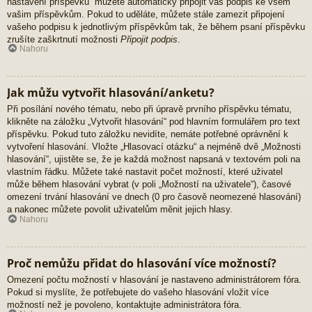
nastavení příspěvků“ můžete automaticky připojit váš podpis ke všem
vašim příspěvkům. Pokud to uděláte, můžete stále zamezit připojení
vašeho podpisu k jednotlivým příspěvkům tak, že během psaní příspěvku
zrušíte zaškrtnutí možnosti
Připojit podpis
.
Nahoru
Jak můžu vytvořit hlasování/anketu?
Při posílání nového tématu, nebo při úpravě prvního příspěvku tématu,
klikněte na záložku „Vytvořit hlasování“ pod hlavním formulářem pro text
příspěvku. Pokud tuto záložku nevidíte, nemáte potřebné oprávnění k
vytvoření hlasování. Vložte „Hlasovací otázku“ a nejméně dvě „Možnosti
hlasování“, ujistěte se, že je každá možnost napsaná v textovém poli na
vlastním řádku. Můžete také nastavit počet možností, které uživatel
může během hlasování vybrat (v poli „Možností na uživatele“), časové
omezení trvání hlasování ve dnech (0 pro časově neomezené hlasování)
a nakonec můžete povolit uživatelům měnit jejich hlasy.
Nahoru
Proč nemůžu přidat do hlasování více možností?
Omezení počtu možností v hlasování je nastaveno administrátorem fóra.
Pokud si myslíte, že potřebujete do vašeho hlasování vložit více
možností než je povoleno, kontaktujte administrátora fóra.