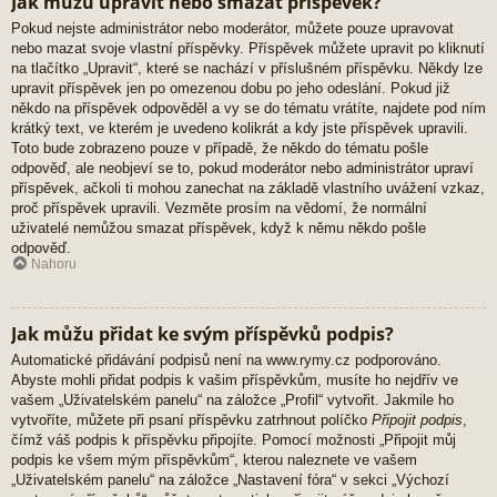
Jak můžu upravit nebo smazat příspěvek?
Pokud nejste administrátor nebo moderátor, můžete pouze upravovat
nebo mazat svoje vlastní příspěvky. Příspěvek můžete upravit po kliknutí
na tlačítko „Upravit“, které se nachází v příslušném příspěvku. Někdy lze
upravit příspěvek jen po omezenou dobu po jeho odeslání. Pokud již
někdo na příspěvek odpověděl a vy se do tématu vrátíte, najdete pod ním
krátký text, ve kterém je uvedeno kolikrát a kdy jste příspěvek upravili.
Toto bude zobrazeno pouze v případě, že někdo do tématu pošle
odpověď, ale neobjeví se to, pokud moderátor nebo administrátor upraví
příspěvek, ačkoli ti mohou zanechat na základě vlastního uvážení vzkaz,
proč příspěvek upravili. Vezměte prosím na vědomí, že normální
uživatelé nemůžou smazat příspěvek, když k němu někdo pošle
odpověď.
Nahoru
Jak můžu přidat ke svým příspěvků podpis?
Automatické přidávání podpisů není na www.rymy.cz podporováno.
Abyste mohli přidat podpis k vašim příspěvkům, musíte ho nejdřív ve
vašem „Uživatelském panelu“ na záložce „Profil“ vytvořit. Jakmile ho
vytvoříte, můžete při psaní příspěvku zatrhnout políčko
Připojit podpis
,
čímž váš podpis k příspěvku připojíte. Pomocí možnosti „Připojit můj
podpis ke všem mým příspěvkům“, kterou naleznete ve vašem
„Uživatelském panelu“ na záložce „Nastavení fóra“ v sekci „Výchozí