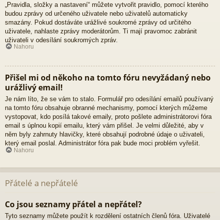
„Pravidla, složky a nastavení“ můžete vytvořit pravidlo, pomocí kterého
budou zprávy od určeného uživatele nebo uživatelů automaticky
smazány. Pokud dostáváte urážlivé soukromé zprávy od určitého
uživatele, nahlaste zprávy moderátorům. Ti mají pravomoc zabránit
uživateli v odesílání soukromých zpráv.
Nahoru
Přišel mi od někoho na tomto fóru nevyžádaný nebo
urážlivý email!
Je nám líto, že se vám to stalo. Formulář pro odesílání emailů používaný
na tomto fóru obsahuje obranné mechanismy, pomocí kterých můžeme
vystopovat, kdo posílá takové emaily, proto pošlete administrátorovi fóra
email s úplnou kopií emailu, který vám přišel. Je velmi důležité, aby v
něm byly zahrnuty hlavičky, které obsahují podrobné údaje o uživateli,
který email poslal. Administrátor fóra pak bude moci problém vyřešit.
Nahoru
Přátelé a nepřátelé
Co jsou seznamy přátel a nepřátel?
Tyto seznamy můžete použít k rozdělení ostatních členů fóra. Uživatelé