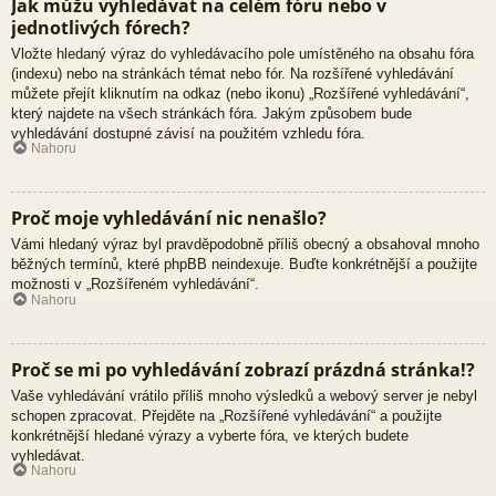
Jak můžu vyhledávat na celém fóru nebo v
jednotlivých fórech?
Vložte hledaný výraz do vyhledávacího pole umístěného na obsahu fóra
(indexu) nebo na stránkách témat nebo fór. Na rozšířené vyhledávání
můžete přejít kliknutím na odkaz (nebo ikonu) „Rozšířené vyhledávání“,
který najdete na všech stránkách fóra. Jakým způsobem bude
vyhledávání dostupné závisí na použitém vzhledu fóra.
Nahoru
Proč moje vyhledávání nic nenašlo?
Vámi hledaný výraz byl pravděpodobně příliš obecný a obsahoval mnoho
běžných termínů, které phpBB neindexuje. Buďte konkrétnější a použijte
možnosti v „Rozšířeném vyhledávání“.
Nahoru
Proč se mi po vyhledávání zobrazí prázdná stránka!?
Vaše vyhledávání vrátilo příliš mnoho výsledků a webový server je nebyl
schopen zpracovat. Přejděte na „Rozšířené vyhledávání“ a použijte
konkrétnější hledané výrazy a vyberte fóra, ve kterých budete
vyhledávat.
Nahoru