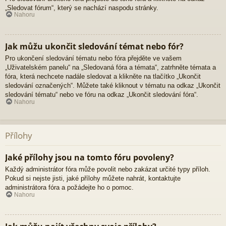
„Sledovat fórum“, který se nachází naspodu stránky.
Nahoru
Jak můžu ukončit sledování témat nebo fór?
Pro ukončení sledování tématu nebo fóra přejděte ve vašem
„Uživatelském panelu“ na „Sledovaná fóra a témata“, zatrhněte témata a
fóra, která nechcete nadále sledovat a klikněte na tlačítko „Ukončit
sledování označených“. Můžete také kliknout v tématu na odkaz „Ukončit
sledování tématu“ nebo ve fóru na odkaz „Ukončit sledování fóra“.
Nahoru
Přílohy
Jaké přílohy jsou na tomto fóru povoleny?
Každý administrátor fóra může povolit nebo zakázat určité typy příloh.
Pokud si nejste jisti, jaké přílohy můžete nahrát, kontaktujte
administrátora fóra a požádejte ho o pomoc.
Nahoru