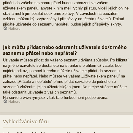
přidáni do vašeho seznamu přátel budou zobrazeni ve vašem
uživatelském panelu, abyste k nim měli rychlý přístup, viděli jejich online
stav a mohli jim posílat soukromé zprávy. V závislosti na použitém
vzhledu můžou být zvýrazněny i příspěvky od těchto uživatelů. Pokud
přidáte uživatele do seznamu nepřátel, budou jejich příspěvky skryty.
Nahoru
Jak můžu přidat nebo odstranit uživatele do/z mého
seznamu přátel nebo nepřátel?
Uživatele můžete přidat do vašeho seznamu dvěma způsoby. Po kliknutí
na jméno uživatele se dostanete na stránku s profilem uživatele, kde
najdete odkaz, pomocí kterého můžete uživatele přidat do seznamu
přátel nebo nepřátel. Nebo můžete ve vašem „Uživatelském panelu“ na
záložce „Přátelé a nepřátelé“ přímo přidat uživatele do jednoho ze
seznamů vložením jejich uživatelských jmen. Na stejné stránce můžete
také odstranit uživatele z vašich seznamů.
Na serveru www.rymy.cz však tato funkce není podporována.
Nahoru
Vyhledávání ve fóru