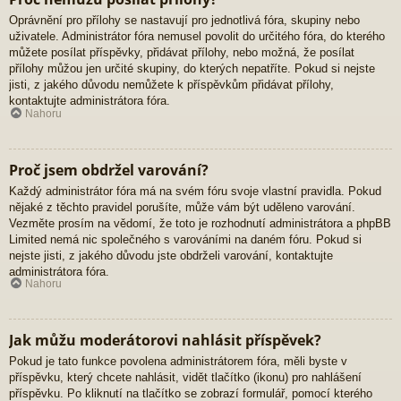
Oprávnění pro přílohy se nastavují pro jednotlivá fóra, skupiny nebo
uživatele. Administrátor fóra nemusel povolit do určitého fóra, do kterého
můžete posílat příspěvky, přidávat přílohy, nebo možná, že posílat
přílohy můžou jen určité skupiny, do kterých nepatříte. Pokud si nejste
jisti, z jakého důvodu nemůžete k příspěvkům přidávat přílohy,
kontaktujte administrátora fóra.
Nahoru
Proč jsem obdržel varování?
Každý administrátor fóra má na svém fóru svoje vlastní pravidla. Pokud
nějaké z těchto pravidel porušíte, může vám být uděleno varování.
Vezměte prosím na vědomí, že toto je rozhodnutí administrátora a phpBB
Limited nemá nic společného s varováními na daném fóru. Pokud si
nejste jisti, z jakého důvodu jste obdrželi varování, kontaktujte
administrátora fóra.
Nahoru
Jak můžu moderátorovi nahlásit příspěvek?
Pokud je tato funkce povolena administrátorem fóra, měli byste v
příspěvku, který chcete nahlásit, vidět tlačítko (ikonu) pro nahlášení
příspěvku. Po kliknutí na tlačítko se zobrazí formulář, pomocí kterého