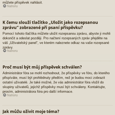
můžete příspěvek nahlásit.
Nahoru
K čemu slouží tlačítko „Uložit jako rozepsanou
zprávu“ zobrazené při psaní příspěvku?
Pomocí tohoto tlačítka můžete uložit rozepsanou zprávu, abyste ji mohli
dokončit a odeslat později. Pro načtení rozepsaných zpráv přejděte na
váš „Uživatelský panel“, ve kterém naleznete odkaz na vaše rozepsané
zprávy.
Nahoru
Proč musí být můj příspěvek schválen?
Administrátor fóra se mohl rozhodnout, že příspěvky ve fóru, do kterého
přispíváte, musí být prohlédnuty předtím, než je budou moci zobrazit
ostatní uživatelé. Je také možné, že vás administrátor fóra vložil do
skupiny uživatelů, jejichž příspěvky musí být schváleny. Kontaktujte,
prosím, administrátora fóra pro další informace.
Nahoru
Jak můžu oživit moje téma?