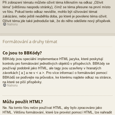
Při zobrazení tématu můžete oživit téma kliknutím na odkaz „Oživit
téma“ (většinou naspodu stránky), čímž se téma přesune na první místo
ve fóru. Pokud tento odkaz nevidíte, mohlo být oživování témat
zakázáno, nebo ještě neuběhla doba, po které je povoleno téma oživit.
Oživit téma jde také jednoduše tak, že do něho odešlete nový příspěvek.
Nahoru
Formátování a druhy témat
Co jsou to BBKódy?
BBKódy jsou speciální implementace HTML jazyka, které poskytují
kontrolu pro formátování jednotlivých objektů v příspěvcích. BBKódy se
používají podobně jako HTML, ale tagy jsou uzavřeny v hranatých
závorkách [ a ] a ne v < a >. Pro více informací o formátování pomocí
BBKódů se podívejte na průvodce, ke kterému najdete odkaz na stránce,
na které se píší příspěvky.
Nahoru
Můžu použít HTML?
Ne. Na tomto fóru nelze používat HTML, aby bylo zpracováno jako
HTML. Většinu formátování, které lze provést pomocí HTML, lze nahradit