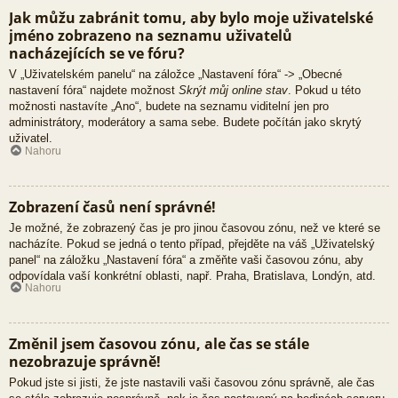
Jak můžu zabránit tomu, aby bylo moje uživatelské
jméno zobrazeno na seznamu uživatelů
nacházejících se ve fóru?
V „Uživatelském panelu“ na záložce „Nastavení fóra“ -> „Obecné
nastavení fóra“ najdete možnost
Skrýt můj online stav
. Pokud u této
možnosti nastavíte „Ano“, budete na seznamu viditelní jen pro
administrátory, moderátory a sama sebe. Budete počítán jako skrytý
uživatel.
Nahoru
Zobrazení časů není správné!
Je možné, že zobrazený čas je pro jinou časovou zónu, než ve které se
nacházíte. Pokud se jedná o tento případ, přejděte na váš „Uživatelský
panel“ na záložku „Nastavení fóra“ a změňte vaši časovou zónu, aby
odpovídala vaší konkrétní oblasti, např. Praha, Bratislava, Londýn, atd.
Nahoru
Změnil jsem časovou zónu, ale čas se stále
nezobrazuje správně!
Pokud jste si jisti, že jste nastavili vaši časovou zónu správně, ale čas