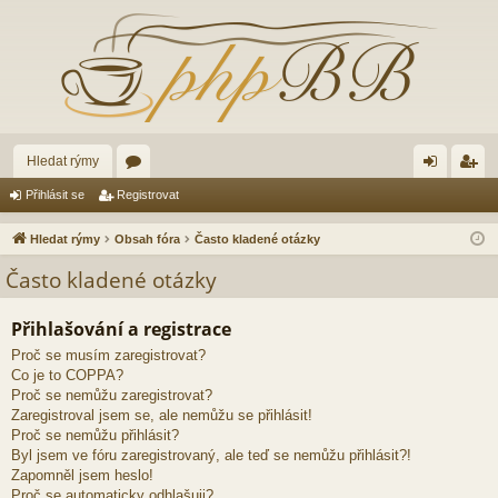
Hledat rýmy
ór
řih
eg
Přihlásit se
Registrovat
a
lá
ist
Hledat rýmy
Obsah fóra
Často kladené otázky
sit
ro
Často kladené otázky
se
va
Přihlašování a registrace
t
Proč se musím zaregistrovat?
Co je to COPPA?
Proč se nemůžu zaregistrovat?
Zaregistroval jsem se, ale nemůžu se přihlásit!
Proč se nemůžu přihlásit?
Byl jsem ve fóru zaregistrovaný, ale teď se nemůžu přihlásit?!
Zapomněl jsem heslo!
Proč se automaticky odhlašuji?