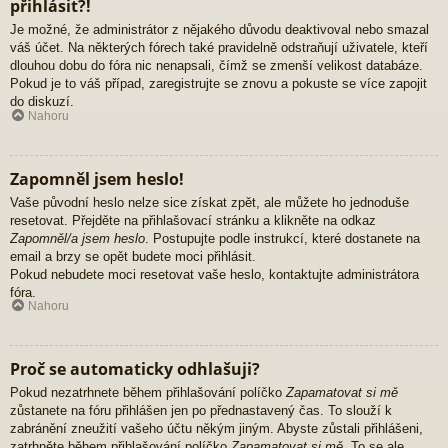
přihlásit?!
Je možné, že administrátor z nějakého důvodu deaktivoval nebo smazal
váš účet. Na některých fórech také pravidelně odstraňují uživatele, kteří
dlouhou dobu do fóra nic nenapsali, čímž se zmenší velikost databáze.
Pokud je to váš případ, zaregistrujte se znovu a pokuste se více zapojit
do diskuzí.
Nahoru
Zapomněl jsem heslo!
Vaše původní heslo nelze sice získat zpět, ale můžete ho jednoduše
resetovat. Přejděte na přihlašovací stránku a klikněte na odkaz
Zapomněl/a jsem heslo
. Postupujte podle instrukcí, které dostanete na
email a brzy se opět budete moci přihlásit.
Pokud nebudete moci resetovat vaše heslo, kontaktujte administrátora
fóra.
Nahoru
Proč se automaticky odhlašuji?
Pokud nezatrhnete během přihlašování políčko
Zapamatovat si mě
zůstanete na fóru přihlášen jen po přednastavený čas. To slouží k
zabránění zneužití vašeho účtu někým jiným. Abyste zůstali přihlášeni,
zatrhněte během přihlašování políčko
Zapamatovat si mě
. To se ale