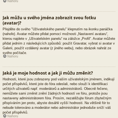
Nahoru
Jak můžu u svého jména zobrazit svou fotku
(avatar)?
Přejděte do svého "Uživatelského panelu" klepnutím na ikonku panáčka
(nahoře). Avatar můžete přidat pomocí možnosti „Nastavení avataru“,
kterou najdete v „Uživatelském panelu“ na záložce „Profil“. Avatar můžete
přidat jedním z následujících způsobů: použít Gravatar, vybrat si avatar v
Galerii, použít vzdálený avatar (z jiného webu), nebo obrázek nahrát ze
svého počítače.
Nahoru
Jaká je moje hodnost a jak ji můžu změnit?
Hodnosti, které jsou zobrazeny pod vaším uživatelským jménem, indikují
počet příspěvků, které jste do fóra odeslali, nebo slouží k identifikaci
určitých uživatelů např. moderátorů a administrátorů. Obecně řečeno,
nemůžete sami změnit znění žádných hodností ve fóru, protože jsou
nastaveny administrátorem fóra. Prosím, nezatěžujte fórum zbytečným
přispíváním jen proto, abyste dosáhli vyšší hodnosti. Na většině fór to
nebude tolerováno a moderátor nebo administrátor jednoduše sníží váš
počet příspěvků.
Nahoru