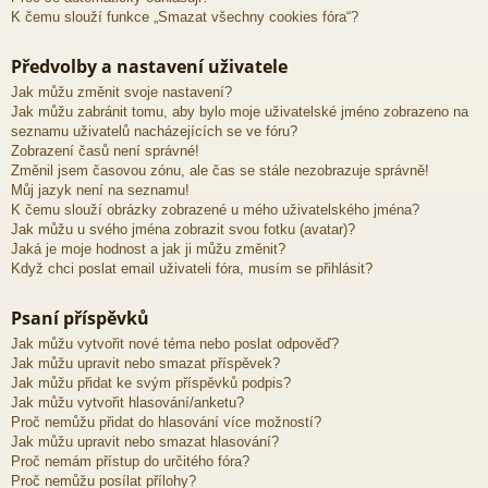
K čemu slouží funkce „Smazat všechny cookies fóra“?
Předvolby a nastavení uživatele
Jak můžu změnit svoje nastavení?
Jak můžu zabránit tomu, aby bylo moje uživatelské jméno zobrazeno na
seznamu uživatelů nacházejících se ve fóru?
Zobrazení časů není správné!
Změnil jsem časovou zónu, ale čas se stále nezobrazuje správně!
Můj jazyk není na seznamu!
K čemu slouží obrázky zobrazené u mého uživatelského jména?
Jak můžu u svého jména zobrazit svou fotku (avatar)?
Jaká je moje hodnost a jak ji můžu změnit?
Když chci poslat email uživateli fóra, musím se přihlásit?
Psaní příspěvků
Jak můžu vytvořit nové téma nebo poslat odpověď?
Jak můžu upravit nebo smazat příspěvek?
Jak můžu přidat ke svým příspěvků podpis?
Jak můžu vytvořit hlasování/anketu?
Proč nemůžu přidat do hlasování více možností?
Jak můžu upravit nebo smazat hlasování?
Proč nemám přístup do určitého fóra?
Proč nemůžu posílat přílohy?