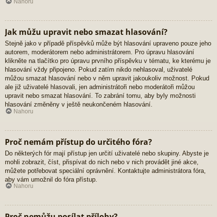
Nahoru
Jak můžu upravit nebo smazat hlasování?
Stejně jako v případě příspěvků může být hlasování upraveno pouze jeho
autorem, moderátorem nebo administrátorem. Pro úpravu hlasování
klikněte na tlačítko pro úpravu prvního příspěvku v tématu, ke kterému je
hlasování vždy připojeno. Pokud zatím nikdo nehlasoval, uživatelé
můžou smazat hlasování nebo v něm upravit jakoukoliv možnost. Pokud
ale již uživatelé hlasovali, jen administrátoři nebo moderátoři můžou
upravit nebo smazat hlasování. To zabrání tomu, aby byly možnosti
hlasování změněny v ještě neukončeném hlasování.
Nahoru
Proč nemám přístup do určitého fóra?
Do některých fór mají přístup jen určití uživatelé nebo skupiny. Abyste je
mohli zobrazit, číst, přispívat do nich nebo v nich provádět jiné akce,
můžete potřebovat speciální oprávnění. Kontaktujte administrátora fóra,
aby vám umožnil do fóra přístup.
Nahoru
Proč nemůžu posílat přílohy?