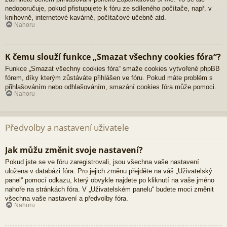
nedoporučuje, pokud přistupujete k fóru ze sdíleného počítače, např. v
knihovně, internetové kavárně, počítačové učebně atd.
Nahoru
K čemu slouží funkce „Smazat všechny cookies fóra“?
Funkce „Smazat všechny cookies fóra“ smaže cookies vytvořené phpBB
fórem, díky kterým zůstáváte přihlášen ve fóru. Pokud máte problém s
přihlašováním nebo odhlašováním, smazání cookies fóra může pomoci.
Nahoru
Předvolby a nastavení uživatele
Jak můžu změnit svoje nastavení?
Pokud jste se ve fóru zaregistrovali, jsou všechna vaše nastavení
uložena v databázi fóra. Pro jejich změnu přejděte na váš „Uživatelský
panel“ pomocí odkazu, který obvykle najdete po kliknutí na vaše jméno
nahoře na stránkách fóra. V „Uživatelském panelu“ budete moci změnit
všechna vaše nastavení a předvolby fóra.
Nahoru