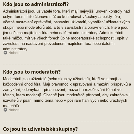
Kdo jsou to administrátoři?
Administrátoři jsou uživatelé fóra, kteří mají nejvyšší úroveň kontroly nad
celým fórem. Tito členové můžou kontrolovat všechny aspekty fóra,
včetně nastavení oprávnění, banování uživatelů, vytváření uživatelských
skupin nebo moderátorů atd. a to v závislosti na oprávněních, která jsou
jim udělena majitelem fóra nebo dalšími administrátory. Administrátoři
také můžou mít ve všech fórech úplné moderátorské schopnosti, opět v
závislosti na nastavení provedeném majitelem fóra nebo dalšími
administrátory.
Nahoru
Kdo jsou to moderátoři?
Moderátoři jsou uživatelé (nebo skupiny uživatelů), kteří se starají o
každodenní chod fóra. Mají pravomoc k upravování a mazání příspěvků a
zamykání, odemykání, přesunování, mazání a rozdělování témat ve
fórech, která moderují. Obecně jsou moderátoři přítomni, aby zabraňovali
uživatelů v psaní mimo téma nebo v posílání hanlivých nebo urážlivých
materiálů.
Nahoru
Co jsou to uživatelské skupiny?