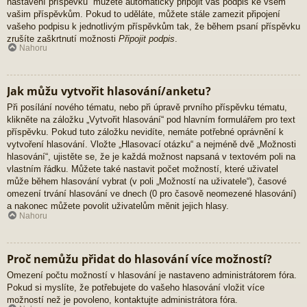
nastavení příspěvků“ můžete automaticky připojit váš podpis ke všem
vašim příspěvkům. Pokud to uděláte, můžete stále zamezit připojení
vašeho podpisu k jednotlivým příspěvkům tak, že během psaní příspěvku
zrušíte zaškrtnutí možnosti
Připojit podpis
.
Nahoru
Jak můžu vytvořit hlasování/anketu?
Při posílání nového tématu, nebo při úpravě prvního příspěvku tématu,
klikněte na záložku „Vytvořit hlasování“ pod hlavním formulářem pro text
příspěvku. Pokud tuto záložku nevidíte, nemáte potřebné oprávnění k
vytvoření hlasování. Vložte „Hlasovací otázku“ a nejméně dvě „Možnosti
hlasování“, ujistěte se, že je každá možnost napsaná v textovém poli na
vlastním řádku. Můžete také nastavit počet možností, které uživatel
může během hlasování vybrat (v poli „Možností na uživatele“), časové
omezení trvání hlasování ve dnech (0 pro časově neomezené hlasování)
a nakonec můžete povolit uživatelům měnit jejich hlasy.
Nahoru
Proč nemůžu přidat do hlasování více možností?
Omezení počtu možností v hlasování je nastaveno administrátorem fóra.
Pokud si myslíte, že potřebujete do vašeho hlasování vložit více
možností než je povoleno, kontaktujte administrátora fóra.