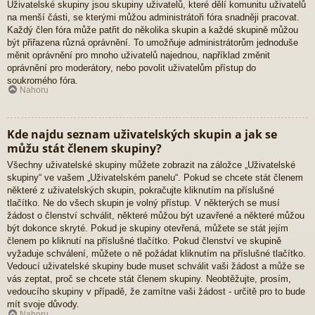
Uživatelské skupiny jsou skupiny uživatelů, které dělí komunitu uživatelů
na menší části, se kterými můžou administrátoři fóra snadněji pracovat.
Každý člen fóra může patřit do několika skupin a každé skupině můžou
být přiřazena různá oprávnění. To umožňuje administrátorům jednoduše
měnit oprávnění pro mnoho uživatelů najednou, například změnit
oprávnění pro moderátory, nebo povolit uživatelům přístup do
soukromého fóra.
Nahoru
Kde najdu seznam uživatelských skupin a jak se
můžu stát členem skupiny?
Všechny uživatelské skupiny můžete zobrazit na záložce „Uživatelské
skupiny“ ve vašem „Uživatelském panelu“. Pokud se chcete stát členem
některé z uživatelských skupin, pokračujte kliknutím na příslušné
tlačítko. Ne do všech skupin je volný přístup. V některých se musí
žádost o členství schválit, některé můžou být uzavřené a některé můžou
být dokonce skryté. Pokud je skupiny otevřená, můžete se stát jejím
členem po kliknutí na příslušné tlačítko. Pokud členství ve skupině
vyžaduje schválení, můžete o ně požádat kliknutím na příslušné tlačítko.
Vedoucí uživatelské skupiny bude muset schválit vaši žádost a může se
vás zeptat, proč se chcete stát členem skupiny. Neobtěžujte, prosím,
vedoucího skupiny v případě, že zamítne vaši žádost - určitě pro to bude
mít svoje důvody.
Nahoru