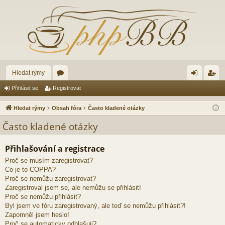
Hledat rýmy
ór
řih
eg
Přihlásit se
Registrovat
a
lá
ist
Hledat rýmy
Obsah fóra
Často kladené otázky
sit
ro
Často kladené otázky
se
va
Přihlašování a registrace
t
Proč se musím zaregistrovat?
Co je to COPPA?
Proč se nemůžu zaregistrovat?
Zaregistroval jsem se, ale nemůžu se přihlásit!
Proč se nemůžu přihlásit?
Byl jsem ve fóru zaregistrovaný, ale teď se nemůžu přihlásit?!
Zapomněl jsem heslo!
Proč se automaticky odhlašuji?