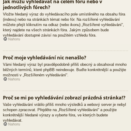
Jak můžu vyhledávat na celém fóru nebo v
jednotlivých fórech?
Vložte hledaný výraz do vyhledávacího pole umístěného na obsahu fóra
(indexu) nebo na stránkách témat nebo fór. Na rozšířené vyhledávání
můžete přejít kliknutím na odkaz (nebo ikonu) „Rozšířené vyhledávání“,
který najdete na všech stránkách fóra. Jakým způsobem bude
vyhledávání dostupné závisí na použitém vzhledu fóra.
Nahoru
Proč moje vyhledávání nic nenašlo?
Vámi hledaný výraz byl pravděpodobně příliš obecný a obsahoval mnoho
běžných termínů, které phpBB neindexuje. Buďte konkrétnější a použijte
možnosti v „Rozšířeném vyhledávání“.
Nahoru
Proč se mi po vyhledávání zobrazí prázdná stránka!?
Vaše vyhledávání vrátilo příliš mnoho výsledků a webový server je nebyl
schopen zpracovat. Přejděte na „Rozšířené vyhledávání“ a použijte
konkrétnější hledané výrazy a vyberte fóra, ve kterých budete
vyhledávat.
Nahoru