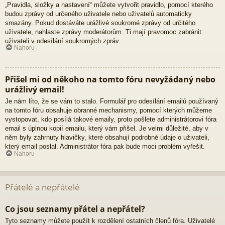
„Pravidla, složky a nastavení“ můžete vytvořit pravidlo, pomocí kterého
budou zprávy od určeného uživatele nebo uživatelů automaticky
smazány. Pokud dostáváte urážlivé soukromé zprávy od určitého
uživatele, nahlaste zprávy moderátorům. Ti mají pravomoc zabránit
uživateli v odesílání soukromých zpráv.
Nahoru
Přišel mi od někoho na tomto fóru nevyžádaný nebo
urážlivý email!
Je nám líto, že se vám to stalo. Formulář pro odesílání emailů používaný
na tomto fóru obsahuje obranné mechanismy, pomocí kterých můžeme
vystopovat, kdo posílá takové emaily, proto pošlete administrátorovi fóra
email s úplnou kopií emailu, který vám přišel. Je velmi důležité, aby v
něm byly zahrnuty hlavičky, které obsahují podrobné údaje o uživateli,
který email poslal. Administrátor fóra pak bude moci problém vyřešit.
Nahoru
Přátelé a nepřátelé
Co jsou seznamy přátel a nepřátel?
Tyto seznamy můžete použít k rozdělení ostatních členů fóra. Uživatelé