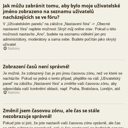
Jak můžu zabránit tomu, aby bylo moje uživatelské
jméno zobrazeno na seznamu uživatelů
nacházejících se ve fóru?
V „Uživatelském panelu“ na záložce „Nastavení fóra“ -> „Obecné
nastavení fóra“ najdete možnost
Skrýt můj online stav
. Pokud u této
možnosti nastavíte „Ano“, budete na seznamu viditelní jen pro
administrátory, moderátory a sama sebe. Budete počítán jako skrytý
uživatel.
Nahoru
Zobrazení časů není správné!
Je možné, že zobrazený čas je pro jinou časovou zónu, než ve které se
nacházíte. Pokud se jedná o tento případ, přejděte na váš „Uživatelský
panel“ na záložku „Nastavení fóra“ a změňte vaši časovou zónu, aby
odpovídala vaší konkrétní oblasti, např. Praha, Bratislava, Londýn, atd.
Nahoru
Změnil jsem časovou zónu, ale čas se stále
nezobrazuje správně!
Pokud jste si jisti, že jste nastavili vaši časovou zónu správně, ale čas