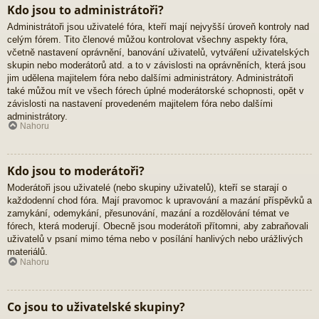
Kdo jsou to administrátoři?
Administrátoři jsou uživatelé fóra, kteří mají nejvyšší úroveň kontroly nad
celým fórem. Tito členové můžou kontrolovat všechny aspekty fóra,
včetně nastavení oprávnění, banování uživatelů, vytváření uživatelských
skupin nebo moderátorů atd. a to v závislosti na oprávněních, která jsou
jim udělena majitelem fóra nebo dalšími administrátory. Administrátoři
také můžou mít ve všech fórech úplné moderátorské schopnosti, opět v
závislosti na nastavení provedeném majitelem fóra nebo dalšími
administrátory.
Nahoru
Kdo jsou to moderátoři?
Moderátoři jsou uživatelé (nebo skupiny uživatelů), kteří se starají o
každodenní chod fóra. Mají pravomoc k upravování a mazání příspěvků a
zamykání, odemykání, přesunování, mazání a rozdělování témat ve
fórech, která moderují. Obecně jsou moderátoři přítomni, aby zabraňovali
uživatelů v psaní mimo téma nebo v posílání hanlivých nebo urážlivých
materiálů.
Nahoru
Co jsou to uživatelské skupiny?