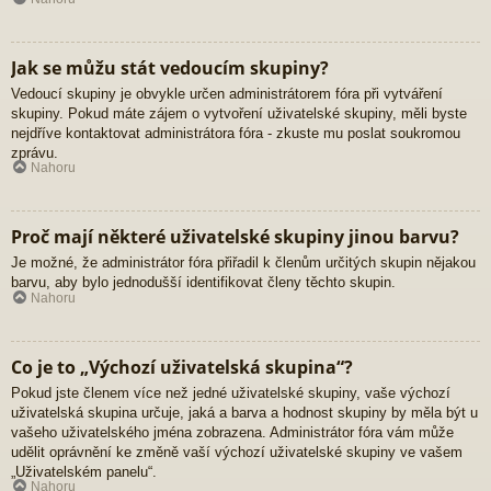
Jak se můžu stát vedoucím skupiny?
Vedoucí skupiny je obvykle určen administrátorem fóra při vytváření
skupiny. Pokud máte zájem o vytvoření uživatelské skupiny, měli byste
nejdříve kontaktovat administrátora fóra - zkuste mu poslat soukromou
zprávu.
Nahoru
Proč mají některé uživatelské skupiny jinou barvu?
Je možné, že administrátor fóra přiřadil k členům určitých skupin nějakou
barvu, aby bylo jednodušší identifikovat členy těchto skupin.
Nahoru
Co je to „Výchozí uživatelská skupina“?
Pokud jste členem více než jedné uživatelské skupiny, vaše výchozí
uživatelská skupina určuje, jaká a barva a hodnost skupiny by měla být u
vašeho uživatelského jména zobrazena. Administrátor fóra vám může
udělit oprávnění ke změně vaší výchozí uživatelské skupiny ve vašem
„Uživatelském panelu“.
Nahoru