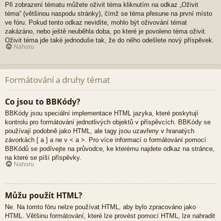
Při zobrazení tématu můžete oživit téma kliknutím na odkaz „Oživit
téma“ (většinou naspodu stránky), čímž se téma přesune na první místo
ve fóru. Pokud tento odkaz nevidíte, mohlo být oživování témat
zakázáno, nebo ještě neuběhla doba, po které je povoleno téma oživit.
Oživit téma jde také jednoduše tak, že do něho odešlete nový příspěvek.
Nahoru
Formátování a druhy témat
Co jsou to BBKódy?
BBKódy jsou speciální implementace HTML jazyka, které poskytují
kontrolu pro formátování jednotlivých objektů v příspěvcích. BBKódy se
používají podobně jako HTML, ale tagy jsou uzavřeny v hranatých
závorkách [ a ] a ne v < a >. Pro více informací o formátování pomocí
BBKódů se podívejte na průvodce, ke kterému najdete odkaz na stránce,
na které se píší příspěvky.
Nahoru
Můžu použít HTML?
Ne. Na tomto fóru nelze používat HTML, aby bylo zpracováno jako
HTML. Většinu formátování, které lze provést pomocí HTML, lze nahradit