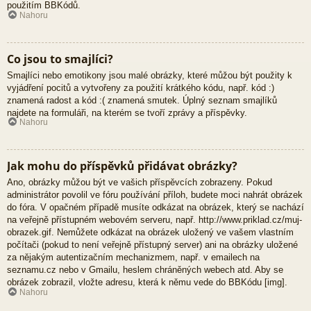
použitím BBKódů.
Nahoru
Co jsou to smajlíci?
Smajlíci nebo emotikony jsou malé obrázky, které můžou být použity k
vyjádření pocitů a vytvořeny za použití krátkého kódu, např. kód :)
znamená radost a kód :( znamená smutek. Úplný seznam smajlíků
najdete na formuláři, na kterém se tvoří zprávy a příspěvky.
Nahoru
Jak mohu do příspěvků přidávat obrázky?
Ano, obrázky můžou být ve vašich příspěvcích zobrazeny. Pokud
administrátor povolil ve fóru používání příloh, budete moci nahrát obrázek
do fóra. V opačném případě musíte odkázat na obrázek, který se nachází
na veřejně přístupném webovém serveru, např. http://www.priklad.cz/muj-
obrazek.gif. Nemůžete odkázat na obrázek uložený ve vašem vlastním
počítači (pokud to není veřejně přístupný server) ani na obrázky uložené
za nějakým autentizačním mechanizmem, např. v emailech na
seznamu.cz nebo v Gmailu, heslem chráněných webech atd. Aby se
obrázek zobrazil, vložte adresu, která k němu vede do BBKódu [img].
Nahoru