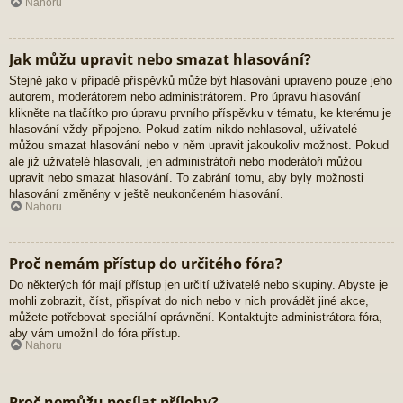
Nahoru
Jak můžu upravit nebo smazat hlasování?
Stejně jako v případě příspěvků může být hlasování upraveno pouze jeho
autorem, moderátorem nebo administrátorem. Pro úpravu hlasování
klikněte na tlačítko pro úpravu prvního příspěvku v tématu, ke kterému je
hlasování vždy připojeno. Pokud zatím nikdo nehlasoval, uživatelé
můžou smazat hlasování nebo v něm upravit jakoukoliv možnost. Pokud
ale již uživatelé hlasovali, jen administrátoři nebo moderátoři můžou
upravit nebo smazat hlasování. To zabrání tomu, aby byly možnosti
hlasování změněny v ještě neukončeném hlasování.
Nahoru
Proč nemám přístup do určitého fóra?
Do některých fór mají přístup jen určití uživatelé nebo skupiny. Abyste je
mohli zobrazit, číst, přispívat do nich nebo v nich provádět jiné akce,
můžete potřebovat speciální oprávnění. Kontaktujte administrátora fóra,
aby vám umožnil do fóra přístup.
Nahoru
Proč nemůžu posílat přílohy?