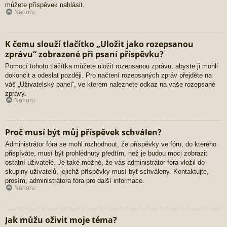
můžete příspěvek nahlásit.
Nahoru
K čemu slouží tlačítko „Uložit jako rozepsanou
zprávu“ zobrazené při psaní příspěvku?
Pomocí tohoto tlačítka můžete uložit rozepsanou zprávu, abyste ji mohli
dokončit a odeslat později. Pro načtení rozepsaných zpráv přejděte na
váš „Uživatelský panel“, ve kterém naleznete odkaz na vaše rozepsané
zprávy.
Nahoru
Proč musí být můj příspěvek schválen?
Administrátor fóra se mohl rozhodnout, že příspěvky ve fóru, do kterého
přispíváte, musí být prohlédnuty předtím, než je budou moci zobrazit
ostatní uživatelé. Je také možné, že vás administrátor fóra vložil do
skupiny uživatelů, jejichž příspěvky musí být schváleny. Kontaktujte,
prosím, administrátora fóra pro další informace.
Nahoru
Jak můžu oživit moje téma?