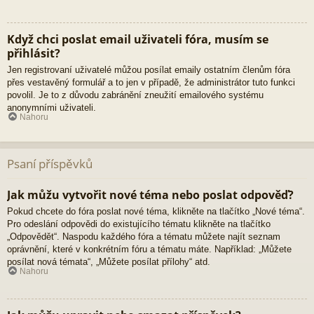
Když chci poslat email uživateli fóra, musím se
přihlásit?
Jen registrovaní uživatelé můžou posílat emaily ostatním členům fóra
přes vestavěný formulář a to jen v případě, že administrátor tuto funkci
povolil. Je to z důvodu zabránění zneužití emailového systému
anonymními uživateli.
Nahoru
Psaní příspěvků
Jak můžu vytvořit nové téma nebo poslat odpověď?
Pokud chcete do fóra poslat nové téma, klikněte na tlačítko „Nové téma“.
Pro odeslání odpovědi do existujícího tématu klikněte na tlačítko
„Odpovědět“. Naspodu každého fóra a tématu můžete najít seznam
oprávnění, které v konkrétním fóru a tématu máte. Například: „Můžete
posílat nová témata“, „Můžete posílat přílohy“ atd.
Nahoru