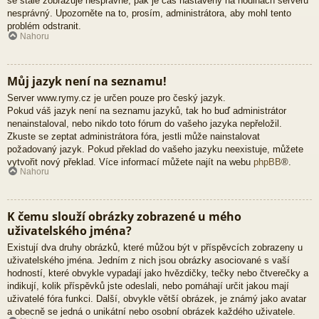
se stále zobrazuje nesprávně, pak je čas nastavený na hodinách serveru
nesprávný. Upozorněte na to, prosím, administrátora, aby mohl tento
problém odstranit.
Nahoru
Můj jazyk není na seznamu!
Server www.rymy.cz je určen pouze pro český jazyk.
Pokud váš jazyk není na seznamu jazyků, tak ho buď administrátor
nenainstaloval, nebo nikdo toto fórum do vašeho jazyka nepřeložil.
Zkuste se zeptat administrátora fóra, jestli může nainstalovat
požadovaný jazyk. Pokud překlad do vašeho jazyku neexistuje, můžete
vytvořit nový překlad. Více informací můžete najít na webu
phpBB
®.
Nahoru
K čemu slouží obrázky zobrazené u mého
uživatelského jména?
Existují dva druhy obrázků, které můžou být v příspěvcích zobrazeny u
uživatelského jména. Jedním z nich jsou obrázky asociované s vaší
hodností, které obvykle vypadají jako hvězdičky, tečky nebo čtverečky a
indikují, kolik příspěvků jste odeslali, nebo pomáhají určit jakou mají
uživatelé fóra funkci. Další, obvykle větší obrázek, je známý jako avatar
a obecně se jedná o unikátní nebo osobní obrázek každého uživatele.