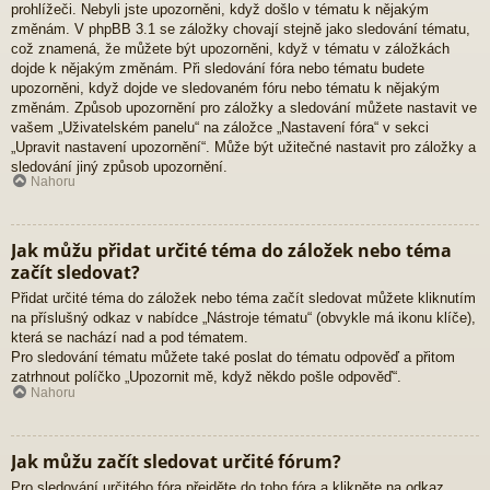
prohlížeči. Nebyli jste upozorněni, když došlo v tématu k nějakým
změnám. V phpBB 3.1 se záložky chovají stejně jako sledování tématu,
což znamená, že můžete být upozorněni, když v tématu v záložkách
dojde k nějakým změnám. Při sledování fóra nebo tématu budete
upozorněni, když dojde ve sledovaném fóru nebo tématu k nějakým
změnám. Způsob upozornění pro záložky a sledování můžete nastavit ve
vašem „Uživatelském panelu“ na záložce „Nastavení fóra“ v sekci
„Upravit nastavení upozornění“. Může být užitečné nastavit pro záložky a
sledování jiný způsob upozornění.
Nahoru
Jak můžu přidat určité téma do záložek nebo téma
začít sledovat?
Přidat určité téma do záložek nebo téma začít sledovat můžete kliknutím
na příslušný odkaz v nabídce „Nástroje tématu“ (obvykle má ikonu klíče),
která se nachází nad a pod tématem.
Pro sledování tématu můžete také poslat do tématu odpověď a přitom
zatrhnout políčko „Upozornit mě, když někdo pošle odpověď“.
Nahoru
Jak můžu začít sledovat určité fórum?
Pro sledování určitého fóra přejděte do toho fóra a klikněte na odkaz