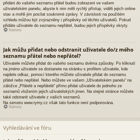
přidáni do vašeho seznamu přátel budou zobrazeni ve vašem
uživatelském panelu, abyste k nim měli rychlý přístup, viděli jejich online
stav a mohli jim posílat soukromé zprávy. V závislosti na použitém
vzhledu můžou být zvýrazněny i příspěvky od těchto uživatelů. Pokud
přidáte uživatele do seznamu nepřátel, budou jejich příspěvky skryty.
Nahoru
Jak můžu přidat nebo odstranit uživatele do/z mého
seznamu přátel nebo nepřátel?
Uživatele můžete přidat do vašeho seznamu dvěma způsoby. Po kliknutí
na jméno uživatele se dostanete na stránku s profilem uživatele, kde
najdete odkaz, pomocí kterého můžete uživatele přidat do seznamu
přátel nebo nepřátel. Nebo můžete ve vašem „Uživatelském panelu“ na
záložce „Přátelé a nepřátelé“ přímo přidat uživatele do jednoho ze
seznamů vložením jejich uživatelských jmen. Na stejné stránce můžete
také odstranit uživatele z vašich seznamů.
Na serveru www.rymy.cz však tato funkce není podporována.
Nahoru
Vyhledávání ve fóru