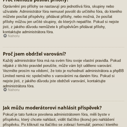
Oprávnění pro přílohy se nastavují pro jednotlivá fóra, skupiny nebo
uživatele. Administrátor fóra nemusel povolit do určitého fóra, do kterého
můžete posílat příspěvky, přidávat přílohy, nebo možná, že posílat
přílohy můžou jen určité skupiny, do kterých nepatříte. Pokud si nejste
jisti, z jakého důvodu nemůžete k příspěvkům přidávat přílohy,
kontaktujte administrátora fóra.
Nahoru
Proč jsem obdržel varování?
Každý administrátor fóra má na svém fóru svoje vlastní pravidla. Pokud
nějaké z těchto pravidel porušíte, může vám být uděleno varování.
Vezměte prosím na vědomí, že toto je rozhodnutí administrátora a phpBB
Limited nemá nic společného s varováními na daném fóru. Pokud si
nejste jisti, z jakého důvodu jste obdrželi varování, kontaktujte
administrátora fóra.
Nahoru
Jak můžu moderátorovi nahlásit příspěvek?
Pokud je tato funkce povolena administrátorem fóra, měli byste v
příspěvku, který chcete nahlásit, vidět tlačítko (ikonu) pro nahlášení
příspěvku. Po kliknutí na tlačítko se zobrazí formulář, pomocí kterého