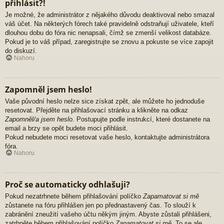
přihlásit?!
Je možné, že administrátor z nějakého důvodu deaktivoval nebo smazal
váš účet. Na některých fórech také pravidelně odstraňují uživatele, kteří
dlouhou dobu do fóra nic nenapsali, čímž se zmenší velikost databáze.
Pokud je to váš případ, zaregistrujte se znovu a pokuste se více zapojit
do diskuzí.
Nahoru
Zapomněl jsem heslo!
Vaše původní heslo nelze sice získat zpět, ale můžete ho jednoduše
resetovat. Přejděte na přihlašovací stránku a klikněte na odkaz
Zapomněl/a jsem heslo
. Postupujte podle instrukcí, které dostanete na
email a brzy se opět budete moci přihlásit.
Pokud nebudete moci resetovat vaše heslo, kontaktujte administrátora
fóra.
Nahoru
Proč se automaticky odhlašuji?
Pokud nezatrhnete během přihlašování políčko
Zapamatovat si mě
zůstanete na fóru přihlášen jen po přednastavený čas. To slouží k
zabránění zneužití vašeho účtu někým jiným. Abyste zůstali přihlášeni,
zatrhněte během přihlašování políčko
Zapamatovat si mě
. To se ale