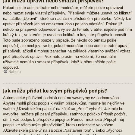
Jak můžu upravit nebo smazat příspěvek?
Pokud nejste administrátor nebo moderátor, můžete pouze upravovat
nebo mazat svoje vlastní příspěvky. Příspěvek můžete upravit po kliknutí
na tlačítko „Upravit“, které se nachází v příslušném příspěvku. Někdy lze
upravit příspěvek jen po omezenou dobu po jeho odeslání. Pokud již
někdo na příspěvek odpověděl a vy se do tématu vrátíte, najdete pod ním
krátký text, ve kterém je uvedeno kolikrát a kdy jste příspěvek upravili.
Toto bude zobrazeno pouze v případě, že někdo do tématu pošle
odpověď, ale neobjeví se to, pokud moderátor nebo administrátor upraví
příspěvek, ačkoli ti mohou zanechat na základě vlastního uvážení vzkaz,
proč příspěvek upravili. Vezměte prosím na vědomí, že normální
uživatelé nemůžou smazat příspěvek, když k němu někdo pošle
odpověď.
Nahoru
Jak můžu přidat ke svým příspěvků podpis?
Automatické přidávání podpisů není na www.rymy.cz podporováno.
Abyste mohli přidat podpis k vašim příspěvkům, musíte ho nejdřív ve
vašem „Uživatelském panelu“ na záložce „Profil“ vytvořit. Jakmile ho
vytvoříte, můžete při psaní příspěvku zatrhnout políčko
Připojit podpis
,
čímž váš podpis k příspěvku připojíte. Pomocí možnosti „Připojit můj
podpis ke všem mým příspěvkům“, kterou naleznete ve vašem
„Uživatelském panelu“ na záložce „Nastavení fóra“ v sekci „Výchozí