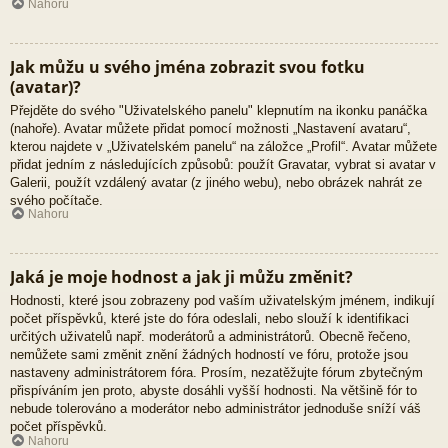
Nahoru
Jak můžu u svého jména zobrazit svou fotku
(avatar)?
Přejděte do svého "Uživatelského panelu" klepnutím na ikonku panáčka
(nahoře). Avatar můžete přidat pomocí možnosti „Nastavení avataru“,
kterou najdete v „Uživatelském panelu“ na záložce „Profil“. Avatar můžete
přidat jedním z následujících způsobů: použít Gravatar, vybrat si avatar v
Galerii, použít vzdálený avatar (z jiného webu), nebo obrázek nahrát ze
svého počítače.
Nahoru
Jaká je moje hodnost a jak ji můžu změnit?
Hodnosti, které jsou zobrazeny pod vaším uživatelským jménem, indikují
počet příspěvků, které jste do fóra odeslali, nebo slouží k identifikaci
určitých uživatelů např. moderátorů a administrátorů. Obecně řečeno,
nemůžete sami změnit znění žádných hodností ve fóru, protože jsou
nastaveny administrátorem fóra. Prosím, nezatěžujte fórum zbytečným
přispíváním jen proto, abyste dosáhli vyšší hodnosti. Na většině fór to
nebude tolerováno a moderátor nebo administrátor jednoduše sníží váš
počet příspěvků.
Nahoru