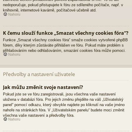
nedoporučuje, pokud přistupujete k fóru ze sdíleného počítače, např. v
knihovně, internetové kavárně, počítačové učebně atd.
Nahoru
K čemu slouží funkce „Smazat všechny cookies fóra“?
Funkce „Smazat všechny cookies fóra“ smaže cookies vytvořené phpBB
fórem, díky kterým zůstáváte přihlášen ve fóru. Pokud máte problém s
přihlašováním nebo odhlašováním, smazání cookies fóra může pomoci.
Nahoru
Předvolby a nastavení uživatele
Jak můžu změnit svoje nastavení?
Pokud jste se ve fóru zaregistrovali, jsou všechna vaše nastavení
uložena v databázi fóra. Pro jejich změnu přejděte na váš „Uživatelský
panel“ pomocí odkazu, který obvykle najdete po kliknutí na vaše jméno
nahoře na stránkách fóra. V „Uživatelském panelu“ budete moci změnit
všechna vaše nastavení a předvolby fóra.
Nahoru