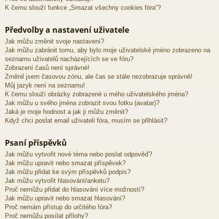
K čemu slouží funkce „Smazat všechny cookies fóra“?
Předvolby a nastavení uživatele
Jak můžu změnit svoje nastavení?
Jak můžu zabránit tomu, aby bylo moje uživatelské jméno zobrazeno na
seznamu uživatelů nacházejících se ve fóru?
Zobrazení časů není správné!
Změnil jsem časovou zónu, ale čas se stále nezobrazuje správně!
Můj jazyk není na seznamu!
K čemu slouží obrázky zobrazené u mého uživatelského jména?
Jak můžu u svého jména zobrazit svou fotku (avatar)?
Jaká je moje hodnost a jak ji můžu změnit?
Když chci poslat email uživateli fóra, musím se přihlásit?
Psaní příspěvků
Jak můžu vytvořit nové téma nebo poslat odpověď?
Jak můžu upravit nebo smazat příspěvek?
Jak můžu přidat ke svým příspěvků podpis?
Jak můžu vytvořit hlasování/anketu?
Proč nemůžu přidat do hlasování více možností?
Jak můžu upravit nebo smazat hlasování?
Proč nemám přístup do určitého fóra?
Proč nemůžu posílat přílohy?