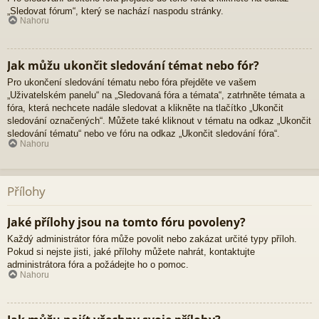
„Sledovat fórum“, který se nachází naspodu stránky.
Nahoru
Jak můžu ukončit sledování témat nebo fór?
Pro ukončení sledování tématu nebo fóra přejděte ve vašem
„Uživatelském panelu“ na „Sledovaná fóra a témata“, zatrhněte témata a
fóra, která nechcete nadále sledovat a klikněte na tlačítko „Ukončit
sledování označených“. Můžete také kliknout v tématu na odkaz „Ukončit
sledování tématu“ nebo ve fóru na odkaz „Ukončit sledování fóra“.
Nahoru
Přílohy
Jaké přílohy jsou na tomto fóru povoleny?
Každý administrátor fóra může povolit nebo zakázat určité typy příloh.
Pokud si nejste jisti, jaké přílohy můžete nahrát, kontaktujte
administrátora fóra a požádejte ho o pomoc.
Nahoru