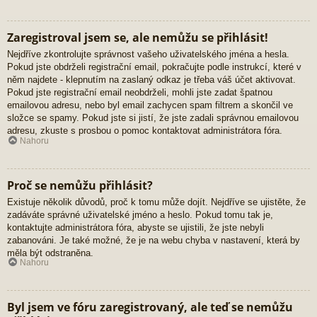
Zaregistroval jsem se, ale nemůžu se přihlásit!
Nejdříve zkontrolujte správnost vašeho uživatelského jména a hesla.
Pokud jste obdrželi registrační email, pokračujte podle instrukcí, které v
něm najdete - klepnutím na zaslaný odkaz je třeba váš účet aktivovat.
Pokud jste registrační email neobdrželi, mohli jste zadat špatnou
emailovou adresu, nebo byl email zachycen spam filtrem a skončil ve
složce se spamy. Pokud jste si jistí, že jste zadali správnou emailovou
adresu, zkuste s prosbou o pomoc kontaktovat administrátora fóra.
Nahoru
Proč se nemůžu přihlásit?
Existuje několik důvodů, proč k tomu může dojít. Nejdříve se ujistěte, že
zadáváte správné uživatelské jméno a heslo. Pokud tomu tak je,
kontaktujte administrátora fóra, abyste se ujistili, že jste nebyli
zabanováni. Je také možné, že je na webu chyba v nastavení, která by
měla být odstraněna.
Nahoru
Byl jsem ve fóru zaregistrovaný, ale teď se nemůžu