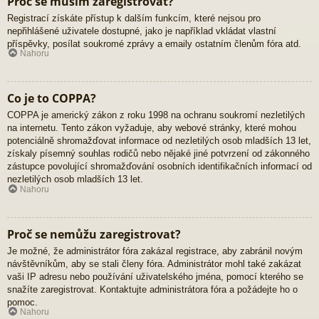
Proč se musím zaregistrovat?
Registrací získáte přístup k dalším funkcím, které nejsou pro
nepřihlášené uživatele dostupné, jako je například vkládat vlastní
příspěvky, posílat soukromé zprávy a emaily ostatním členům fóra atd.
Nahoru
Co je to COPPA?
COPPA je americký zákon z roku 1998 na ochranu soukromí nezletilých
na internetu. Tento zákon vyžaduje, aby webové stránky, které mohou
potenciálně shromažďovat informace od nezletilých osob mladších 13 let,
získaly písemný souhlas rodičů nebo nějaké jiné potvrzení od zákonného
zástupce povolující shromažďování osobních identifikačních informací od
nezletilých osob mladších 13 let.
Nahoru
Proč se nemůžu zaregistrovat?
Je možné, že administrátor fóra zakázal registrace, aby zabránil novým
návštěvníkům, aby se stali členy fóra. Administrátor mohl také zakázat
vaši IP adresu nebo používání uživatelského jména, pomocí kterého se
snažíte zaregistrovat. Kontaktujte administrátora fóra a požádejte ho o
pomoc.
Nahoru