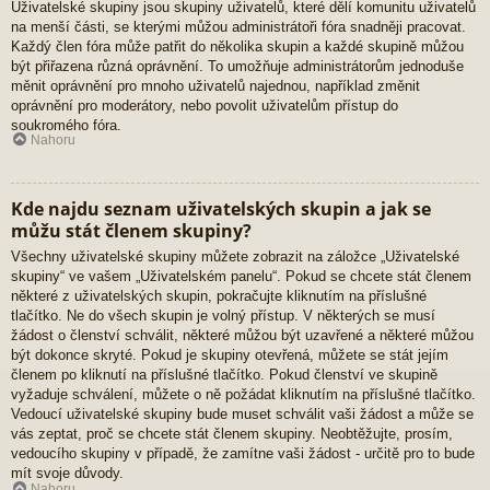
Uživatelské skupiny jsou skupiny uživatelů, které dělí komunitu uživatelů
na menší části, se kterými můžou administrátoři fóra snadněji pracovat.
Každý člen fóra může patřit do několika skupin a každé skupině můžou
být přiřazena různá oprávnění. To umožňuje administrátorům jednoduše
měnit oprávnění pro mnoho uživatelů najednou, například změnit
oprávnění pro moderátory, nebo povolit uživatelům přístup do
soukromého fóra.
Nahoru
Kde najdu seznam uživatelských skupin a jak se
můžu stát členem skupiny?
Všechny uživatelské skupiny můžete zobrazit na záložce „Uživatelské
skupiny“ ve vašem „Uživatelském panelu“. Pokud se chcete stát členem
některé z uživatelských skupin, pokračujte kliknutím na příslušné
tlačítko. Ne do všech skupin je volný přístup. V některých se musí
žádost o členství schválit, některé můžou být uzavřené a některé můžou
být dokonce skryté. Pokud je skupiny otevřená, můžete se stát jejím
členem po kliknutí na příslušné tlačítko. Pokud členství ve skupině
vyžaduje schválení, můžete o ně požádat kliknutím na příslušné tlačítko.
Vedoucí uživatelské skupiny bude muset schválit vaši žádost a může se
vás zeptat, proč se chcete stát členem skupiny. Neobtěžujte, prosím,
vedoucího skupiny v případě, že zamítne vaši žádost - určitě pro to bude
mít svoje důvody.
Nahoru