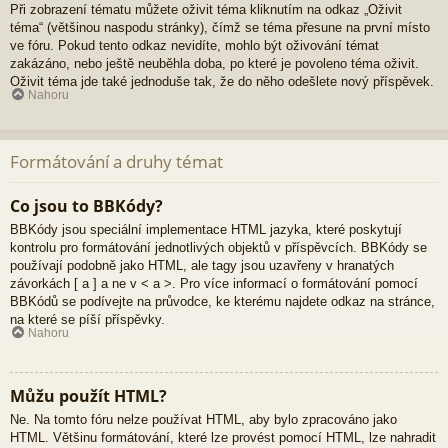
Při zobrazení tématu můžete oživit téma kliknutím na odkaz „Oživit
téma“ (většinou naspodu stránky), čímž se téma přesune na první místo
ve fóru. Pokud tento odkaz nevidíte, mohlo být oživování témat
zakázáno, nebo ještě neuběhla doba, po které je povoleno téma oživit.
Oživit téma jde také jednoduše tak, že do něho odešlete nový příspěvek.
Nahoru
Formátování a druhy témat
Co jsou to BBKódy?
BBKódy jsou speciální implementace HTML jazyka, které poskytují
kontrolu pro formátování jednotlivých objektů v příspěvcích. BBKódy se
používají podobně jako HTML, ale tagy jsou uzavřeny v hranatých
závorkách [ a ] a ne v < a >. Pro více informací o formátování pomocí
BBKódů se podívejte na průvodce, ke kterému najdete odkaz na stránce,
na které se píší příspěvky.
Nahoru
Můžu použít HTML?
Ne. Na tomto fóru nelze používat HTML, aby bylo zpracováno jako
HTML. Většinu formátování, které lze provést pomocí HTML, lze nahradit