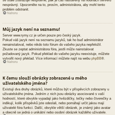
se stále zobrazuje nesprávně, pak je čas nastavený na hodinách serveru
nesprávný. Upozorněte na to, prosím, administrátora, aby mohl tento
problém odstranit.
Nahoru
Můj jazyk není na seznamu!
Server www.rymy.cz je určen pouze pro český jazyk.
Pokud váš jazyk není na seznamu jazyků, tak ho buď administrátor
nenainstaloval, nebo nikdo toto fórum do vašeho jazyka nepřeložil.
Zkuste se zeptat administrátora fóra, jestli může nainstalovat
požadovaný jazyk. Pokud překlad do vašeho jazyku neexistuje, můžete
vytvořit nový překlad. Více informací můžete najít na webu
phpBB
®.
Nahoru
K čemu slouží obrázky zobrazené u mého
uživatelského jména?
Existují dva druhy obrázků, které můžou být v příspěvcích zobrazeny u
uživatelského jména. Jedním z nich jsou obrázky asociované s vaší
hodností, které obvykle vypadají jako hvězdičky, tečky nebo čtverečky a
indikují, kolik příspěvků jste odeslali, nebo pomáhají určit jakou mají
uživatelé fóra funkci. Další, obvykle větší obrázek, je známý jako avatar
a obecně se jedná o unikátní nebo osobní obrázek každého uživatele.