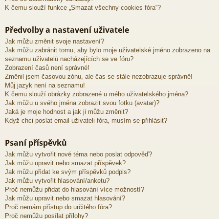
K čemu slouží funkce „Smazat všechny cookies fóra“?
Předvolby a nastavení uživatele
Jak můžu změnit svoje nastavení?
Jak můžu zabránit tomu, aby bylo moje uživatelské jméno zobrazeno na
seznamu uživatelů nacházejících se ve fóru?
Zobrazení časů není správné!
Změnil jsem časovou zónu, ale čas se stále nezobrazuje správně!
Můj jazyk není na seznamu!
K čemu slouží obrázky zobrazené u mého uživatelského jména?
Jak můžu u svého jména zobrazit svou fotku (avatar)?
Jaká je moje hodnost a jak ji můžu změnit?
Když chci poslat email uživateli fóra, musím se přihlásit?
Psaní příspěvků
Jak můžu vytvořit nové téma nebo poslat odpověď?
Jak můžu upravit nebo smazat příspěvek?
Jak můžu přidat ke svým příspěvků podpis?
Jak můžu vytvořit hlasování/anketu?
Proč nemůžu přidat do hlasování více možností?
Jak můžu upravit nebo smazat hlasování?
Proč nemám přístup do určitého fóra?
Proč nemůžu posílat přílohy?