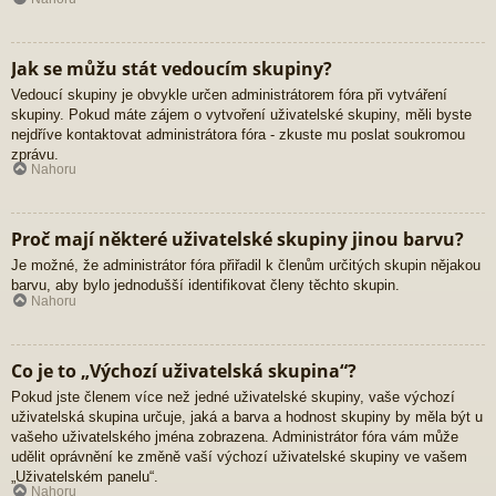
Jak se můžu stát vedoucím skupiny?
Vedoucí skupiny je obvykle určen administrátorem fóra při vytváření
skupiny. Pokud máte zájem o vytvoření uživatelské skupiny, měli byste
nejdříve kontaktovat administrátora fóra - zkuste mu poslat soukromou
zprávu.
Nahoru
Proč mají některé uživatelské skupiny jinou barvu?
Je možné, že administrátor fóra přiřadil k členům určitých skupin nějakou
barvu, aby bylo jednodušší identifikovat členy těchto skupin.
Nahoru
Co je to „Výchozí uživatelská skupina“?
Pokud jste členem více než jedné uživatelské skupiny, vaše výchozí
uživatelská skupina určuje, jaká a barva a hodnost skupiny by měla být u
vašeho uživatelského jména zobrazena. Administrátor fóra vám může
udělit oprávnění ke změně vaší výchozí uživatelské skupiny ve vašem
„Uživatelském panelu“.
Nahoru