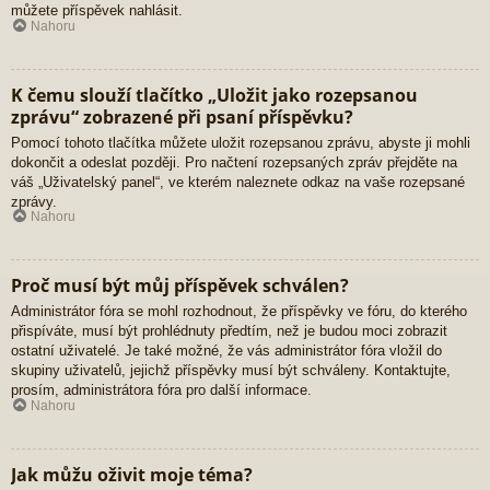
můžete příspěvek nahlásit.
Nahoru
K čemu slouží tlačítko „Uložit jako rozepsanou
zprávu“ zobrazené při psaní příspěvku?
Pomocí tohoto tlačítka můžete uložit rozepsanou zprávu, abyste ji mohli
dokončit a odeslat později. Pro načtení rozepsaných zpráv přejděte na
váš „Uživatelský panel“, ve kterém naleznete odkaz na vaše rozepsané
zprávy.
Nahoru
Proč musí být můj příspěvek schválen?
Administrátor fóra se mohl rozhodnout, že příspěvky ve fóru, do kterého
přispíváte, musí být prohlédnuty předtím, než je budou moci zobrazit
ostatní uživatelé. Je také možné, že vás administrátor fóra vložil do
skupiny uživatelů, jejichž příspěvky musí být schváleny. Kontaktujte,
prosím, administrátora fóra pro další informace.
Nahoru
Jak můžu oživit moje téma?