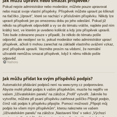
Jak můžu upravit nebo smazat příspěvek?
Pokud nejste administrátor nebo moderátor, můžete pouze upravovat
nebo mazat svoje vlastní příspěvky. Příspěvek můžete upravit po kliknutí
na tlačítko „Upravit“, které se nachází v příslušném příspěvku. Někdy lze
upravit příspěvek jen po omezenou dobu po jeho odeslání. Pokud již
někdo na příspěvek odpověděl a vy se do tématu vrátíte, najdete pod ním
krátký text, ve kterém je uvedeno kolikrát a kdy jste příspěvek upravili.
Toto bude zobrazeno pouze v případě, že někdo do tématu pošle
odpověď, ale neobjeví se to, pokud moderátor nebo administrátor upraví
příspěvek, ačkoli ti mohou zanechat na základě vlastního uvážení vzkaz,
proč příspěvek upravili. Vezměte prosím na vědomí, že normální
uživatelé nemůžou smazat příspěvek, když k němu někdo pošle
odpověď.
Nahoru
Jak můžu přidat ke svým příspěvků podpis?
Automatické přidávání podpisů není na www.rymy.cz podporováno.
Abyste mohli přidat podpis k vašim příspěvkům, musíte ho nejdřív ve
vašem „Uživatelském panelu“ na záložce „Profil“ vytvořit. Jakmile ho
vytvoříte, můžete při psaní příspěvku zatrhnout políčko
Připojit podpis
,
čímž váš podpis k příspěvku připojíte. Pomocí možnosti „Připojit můj
podpis ke všem mým příspěvkům“, kterou naleznete ve vašem
„Uživatelském panelu“ na záložce „Nastavení fóra“ v sekci „Výchozí