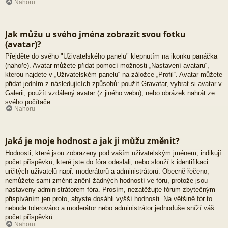
Nahoru
Jak můžu u svého jména zobrazit svou fotku
(avatar)?
Přejděte do svého "Uživatelského panelu" klepnutím na ikonku panáčka
(nahoře). Avatar můžete přidat pomocí možnosti „Nastavení avataru“,
kterou najdete v „Uživatelském panelu“ na záložce „Profil“. Avatar můžete
přidat jedním z následujících způsobů: použít Gravatar, vybrat si avatar v
Galerii, použít vzdálený avatar (z jiného webu), nebo obrázek nahrát ze
svého počítače.
Nahoru
Jaká je moje hodnost a jak ji můžu změnit?
Hodnosti, které jsou zobrazeny pod vaším uživatelským jménem, indikují
počet příspěvků, které jste do fóra odeslali, nebo slouží k identifikaci
určitých uživatelů např. moderátorů a administrátorů. Obecně řečeno,
nemůžete sami změnit znění žádných hodností ve fóru, protože jsou
nastaveny administrátorem fóra. Prosím, nezatěžujte fórum zbytečným
přispíváním jen proto, abyste dosáhli vyšší hodnosti. Na většině fór to
nebude tolerováno a moderátor nebo administrátor jednoduše sníží váš
počet příspěvků.
Nahoru