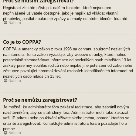
Proč se musím zaregistrovat?
Registrací získáte přístup k dalším funkcím, které nejsou pro
nepřihlášené uživatele dostupné, jako je například vkládat vlastní
příspěvky, posílat soukromé zprávy a emaily ostatním členům fóra atd.
Nahoru
Co je to COPPA?
COPPA je americký zákon z roku 1998 na ochranu soukromí nezletilých
na internetu. Tento zákon vyžaduje, aby webové stránky, které mohou
potenciálně shromažďovat informace od nezletilých osob mladších 13 let,
získaly písemný souhlas rodičů nebo nějaké jiné potvrzení od zákonného
zástupce povolující shromažďování osobních identifikačních informací od
nezletilých osob mladších 13 let.
Nahoru
Proč se nemůžu zaregistrovat?
Je možné, že administrátor fóra zakázal registrace, aby zabránil novým
návštěvníkům, aby se stali členy fóra. Administrátor mohl také zakázat
vaši IP adresu nebo používání uživatelského jména, pomocí kterého se
snažíte zaregistrovat. Kontaktujte administrátora fóra a požádejte ho o
pomoc.
Nahoru