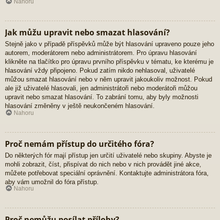
Nahoru
Jak můžu upravit nebo smazat hlasování?
Stejně jako v případě příspěvků může být hlasování upraveno pouze jeho
autorem, moderátorem nebo administrátorem. Pro úpravu hlasování
klikněte na tlačítko pro úpravu prvního příspěvku v tématu, ke kterému je
hlasování vždy připojeno. Pokud zatím nikdo nehlasoval, uživatelé
můžou smazat hlasování nebo v něm upravit jakoukoliv možnost. Pokud
ale již uživatelé hlasovali, jen administrátoři nebo moderátoři můžou
upravit nebo smazat hlasování. To zabrání tomu, aby byly možnosti
hlasování změněny v ještě neukončeném hlasování.
Nahoru
Proč nemám přístup do určitého fóra?
Do některých fór mají přístup jen určití uživatelé nebo skupiny. Abyste je
mohli zobrazit, číst, přispívat do nich nebo v nich provádět jiné akce,
můžete potřebovat speciální oprávnění. Kontaktujte administrátora fóra,
aby vám umožnil do fóra přístup.
Nahoru
Proč nemůžu posílat přílohy?