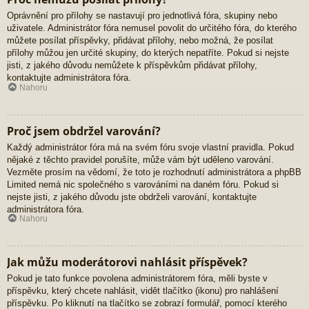
Oprávnění pro přílohy se nastavují pro jednotlivá fóra, skupiny nebo
uživatele. Administrátor fóra nemusel povolit do určitého fóra, do kterého
můžete posílat příspěvky, přidávat přílohy, nebo možná, že posílat
přílohy můžou jen určité skupiny, do kterých nepatříte. Pokud si nejste
jisti, z jakého důvodu nemůžete k příspěvkům přidávat přílohy,
kontaktujte administrátora fóra.
Nahoru
Proč jsem obdržel varování?
Každý administrátor fóra má na svém fóru svoje vlastní pravidla. Pokud
nějaké z těchto pravidel porušíte, může vám být uděleno varování.
Vezměte prosím na vědomí, že toto je rozhodnutí administrátora a phpBB
Limited nemá nic společného s varováními na daném fóru. Pokud si
nejste jisti, z jakého důvodu jste obdrželi varování, kontaktujte
administrátora fóra.
Nahoru
Jak můžu moderátorovi nahlásit příspěvek?
Pokud je tato funkce povolena administrátorem fóra, měli byste v
příspěvku, který chcete nahlásit, vidět tlačítko (ikonu) pro nahlášení
příspěvku. Po kliknutí na tlačítko se zobrazí formulář, pomocí kterého