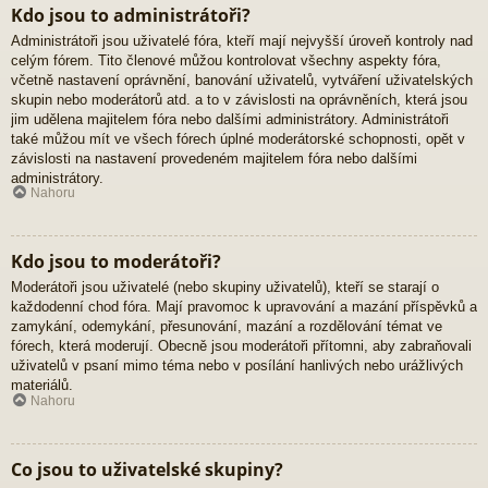
Kdo jsou to administrátoři?
Administrátoři jsou uživatelé fóra, kteří mají nejvyšší úroveň kontroly nad
celým fórem. Tito členové můžou kontrolovat všechny aspekty fóra,
včetně nastavení oprávnění, banování uživatelů, vytváření uživatelských
skupin nebo moderátorů atd. a to v závislosti na oprávněních, která jsou
jim udělena majitelem fóra nebo dalšími administrátory. Administrátoři
také můžou mít ve všech fórech úplné moderátorské schopnosti, opět v
závislosti na nastavení provedeném majitelem fóra nebo dalšími
administrátory.
Nahoru
Kdo jsou to moderátoři?
Moderátoři jsou uživatelé (nebo skupiny uživatelů), kteří se starají o
každodenní chod fóra. Mají pravomoc k upravování a mazání příspěvků a
zamykání, odemykání, přesunování, mazání a rozdělování témat ve
fórech, která moderují. Obecně jsou moderátoři přítomni, aby zabraňovali
uživatelů v psaní mimo téma nebo v posílání hanlivých nebo urážlivých
materiálů.
Nahoru
Co jsou to uživatelské skupiny?