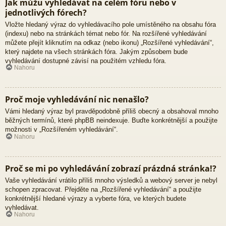
Jak můžu vyhledávat na celém fóru nebo v
jednotlivých fórech?
Vložte hledaný výraz do vyhledávacího pole umístěného na obsahu fóra
(indexu) nebo na stránkách témat nebo fór. Na rozšířené vyhledávání
můžete přejít kliknutím na odkaz (nebo ikonu) „Rozšířené vyhledávání“,
který najdete na všech stránkách fóra. Jakým způsobem bude
vyhledávání dostupné závisí na použitém vzhledu fóra.
Nahoru
Proč moje vyhledávání nic nenašlo?
Vámi hledaný výraz byl pravděpodobně příliš obecný a obsahoval mnoho
běžných termínů, které phpBB neindexuje. Buďte konkrétnější a použijte
možnosti v „Rozšířeném vyhledávání“.
Nahoru
Proč se mi po vyhledávání zobrazí prázdná stránka!?
Vaše vyhledávání vrátilo příliš mnoho výsledků a webový server je nebyl
schopen zpracovat. Přejděte na „Rozšířené vyhledávání“ a použijte
konkrétnější hledané výrazy a vyberte fóra, ve kterých budete
vyhledávat.
Nahoru