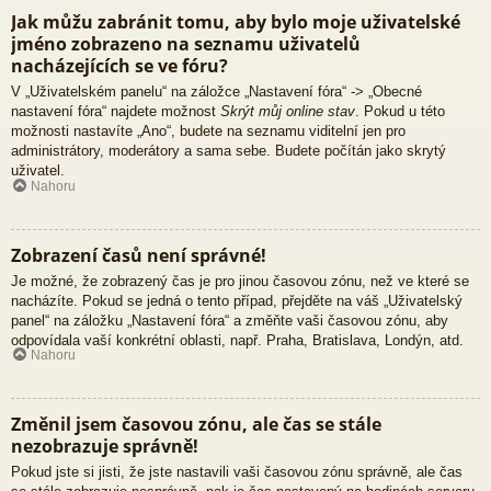
Jak můžu zabránit tomu, aby bylo moje uživatelské
jméno zobrazeno na seznamu uživatelů
nacházejících se ve fóru?
V „Uživatelském panelu“ na záložce „Nastavení fóra“ -> „Obecné
nastavení fóra“ najdete možnost
Skrýt můj online stav
. Pokud u této
možnosti nastavíte „Ano“, budete na seznamu viditelní jen pro
administrátory, moderátory a sama sebe. Budete počítán jako skrytý
uživatel.
Nahoru
Zobrazení časů není správné!
Je možné, že zobrazený čas je pro jinou časovou zónu, než ve které se
nacházíte. Pokud se jedná o tento případ, přejděte na váš „Uživatelský
panel“ na záložku „Nastavení fóra“ a změňte vaši časovou zónu, aby
odpovídala vaší konkrétní oblasti, např. Praha, Bratislava, Londýn, atd.
Nahoru
Změnil jsem časovou zónu, ale čas se stále
nezobrazuje správně!
Pokud jste si jisti, že jste nastavili vaši časovou zónu správně, ale čas