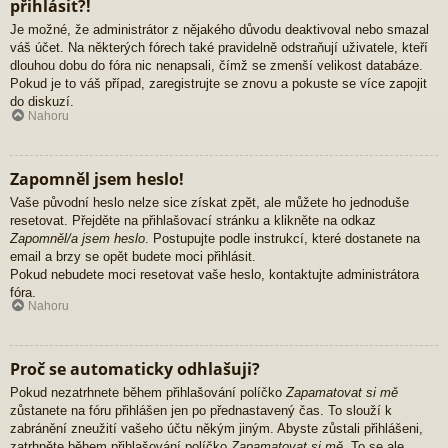
přihlásit?!
Je možné, že administrátor z nějakého důvodu deaktivoval nebo smazal
váš účet. Na některých fórech také pravidelně odstraňují uživatele, kteří
dlouhou dobu do fóra nic nenapsali, čímž se zmenší velikost databáze.
Pokud je to váš případ, zaregistrujte se znovu a pokuste se více zapojit
do diskuzí.
Nahoru
Zapomněl jsem heslo!
Vaše původní heslo nelze sice získat zpět, ale můžete ho jednoduše
resetovat. Přejděte na přihlašovací stránku a klikněte na odkaz
Zapomněl/a jsem heslo
. Postupujte podle instrukcí, které dostanete na
email a brzy se opět budete moci přihlásit.
Pokud nebudete moci resetovat vaše heslo, kontaktujte administrátora
fóra.
Nahoru
Proč se automaticky odhlašuji?
Pokud nezatrhnete během přihlašování políčko
Zapamatovat si mě
zůstanete na fóru přihlášen jen po přednastavený čas. To slouží k
zabránění zneužití vašeho účtu někým jiným. Abyste zůstali přihlášeni,
zatrhněte během přihlašování políčko
Zapamatovat si mě
. To se ale