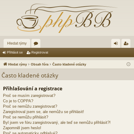
Hledat rýmy
ór
řih
eg
Přihlásit se
Registrovat
a
lá
ist
Hledat rýmy
Obsah fóra
Často kladené otázky
sit
ro
Často kladené otázky
se
va
Přihlašování a registrace
t
Proč se musím zaregistrovat?
Co je to COPPA?
Proč se nemůžu zaregistrovat?
Zaregistroval jsem se, ale nemůžu se přihlásit!
Proč se nemůžu přihlásit?
Byl jsem ve fóru zaregistrovaný, ale teď se nemůžu přihlásit?!
Zapomněl jsem heslo!
Proč se automaticky odhlašuji?