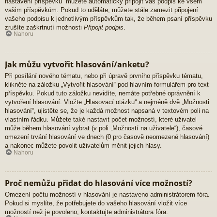
nastavení příspěvků“ můžete automaticky připojit váš podpis ke všem
vašim příspěvkům. Pokud to uděláte, můžete stále zamezit připojení
vašeho podpisu k jednotlivým příspěvkům tak, že během psaní příspěvku
zrušíte zaškrtnutí možnosti
Připojit podpis
.
Nahoru
Jak můžu vytvořit hlasování/anketu?
Při posílání nového tématu, nebo při úpravě prvního příspěvku tématu,
klikněte na záložku „Vytvořit hlasování“ pod hlavním formulářem pro text
příspěvku. Pokud tuto záložku nevidíte, nemáte potřebné oprávnění k
vytvoření hlasování. Vložte „Hlasovací otázku“ a nejméně dvě „Možnosti
hlasování“, ujistěte se, že je každá možnost napsaná v textovém poli na
vlastním řádku. Můžete také nastavit počet možností, které uživatel
může během hlasování vybrat (v poli „Možností na uživatele“), časové
omezení trvání hlasování ve dnech (0 pro časově neomezené hlasování)
a nakonec můžete povolit uživatelům měnit jejich hlasy.
Nahoru
Proč nemůžu přidat do hlasování více možností?
Omezení počtu možností v hlasování je nastaveno administrátorem fóra.
Pokud si myslíte, že potřebujete do vašeho hlasování vložit více
možností než je povoleno, kontaktujte administrátora fóra.