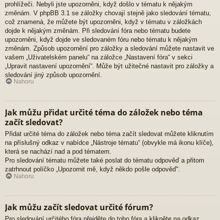
prohlížeči. Nebyli jste upozorněni, když došlo v tématu k nějakým
změnám. V phpBB 3.1 se záložky chovají stejně jako sledování tématu,
což znamená, že můžete být upozorněni, když v tématu v záložkách
dojde k nějakým změnám. Při sledování fóra nebo tématu budete
upozorněni, když dojde ve sledovaném fóru nebo tématu k nějakým
změnám. Způsob upozornění pro záložky a sledování můžete nastavit ve
vašem „Uživatelském panelu“ na záložce „Nastavení fóra“ v sekci
„Upravit nastavení upozornění“. Může být užitečné nastavit pro záložky a
sledování jiný způsob upozornění.
Nahoru
Jak můžu přidat určité téma do záložek nebo téma
začít sledovat?
Přidat určité téma do záložek nebo téma začít sledovat můžete kliknutím
na příslušný odkaz v nabídce „Nástroje tématu“ (obvykle má ikonu klíče),
která se nachází nad a pod tématem.
Pro sledování tématu můžete také poslat do tématu odpověď a přitom
zatrhnout políčko „Upozornit mě, když někdo pošle odpověď“.
Nahoru
Jak můžu začít sledovat určité fórum?
Pro sledování určitého fóra přejděte do toho fóra a klikněte na odkaz