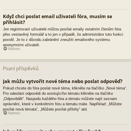
Když chci poslat email uživateli fóra, musím se
přihlásit?
Jen registrovaní uživatelé můžou posílat emaily ostatním členům fóra
přes vestavěný formulář a to jen v případě, že administrátor tuto funkci
povolil. Je to z důvodu zabránění zneužití emailového systému
anonymními uživateli.
Nahoru
Psaní příspěvků
Jak můžu vytvořit nové téma nebo poslat odpověď?
Pokud chcete do fóra poslat nové téma, klikněte na tlačítko „Nové téma“.
Pro odeslání odpovědi do existujícího tématu klikněte na tlačítko
„Odpovědět“. Naspodu každého fóra a tématu můžete najít seznam
oprávnění, které v konkrétním fóru a tématu máte. Například: „Můžete
posílat nová témata“, „Můžete posílat přílohy“ atd.
Nahoru