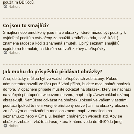
použitím BBKódů.
Nahoru
Co jsou to smajlíci?
Smajlíci nebo emotikony jsou malé obrázky, které můžou být použity k
vyjádření pocitů a vytvořeny za použití krátkého kódu, např. kód :)
znamená radost a kód :( znamená smutek. Úplný seznam smajlíků
najdete na formuláři, na kterém se tvoří zprávy a příspěvky.
Nahoru
Jak mohu do příspěvků přidávat obrázky?
Ano, obrázky můžou být ve vašich příspěvcích zobrazeny. Pokud
administrátor povolil ve fóru používání příloh, budete moci nahrát obrázek
do fóra. V opačném případě musíte odkázat na obrázek, který se nachází
na veřejně přístupném webovém serveru, např. http://www.priklad.cz/muj-
obrazek.gif. Nemůžete odkázat na obrázek uložený ve vašem vlastním
počítači (pokud to není veřejně přístupný server) ani na obrázky uložené
za nějakým autentizačním mechanizmem, např. v emailech na
seznamu.cz nebo v Gmailu, heslem chráněných webech atd. Aby se
obrázek zobrazil, vložte adresu, která k němu vede do BBKódu [img].
Nahoru