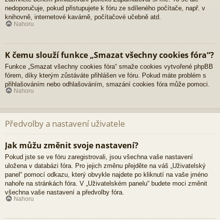
nedoporučuje, pokud přistupujete k fóru ze sdíleného počítače, např. v
knihovně, internetové kavárně, počítačové učebně atd.
Nahoru
K čemu slouží funkce „Smazat všechny cookies fóra“?
Funkce „Smazat všechny cookies fóra“ smaže cookies vytvořené phpBB
fórem, díky kterým zůstáváte přihlášen ve fóru. Pokud máte problém s
přihlašováním nebo odhlašováním, smazání cookies fóra může pomoci.
Nahoru
Předvolby a nastavení uživatele
Jak můžu změnit svoje nastavení?
Pokud jste se ve fóru zaregistrovali, jsou všechna vaše nastavení
uložena v databázi fóra. Pro jejich změnu přejděte na váš „Uživatelský
panel“ pomocí odkazu, který obvykle najdete po kliknutí na vaše jméno
nahoře na stránkách fóra. V „Uživatelském panelu“ budete moci změnit
všechna vaše nastavení a předvolby fóra.
Nahoru