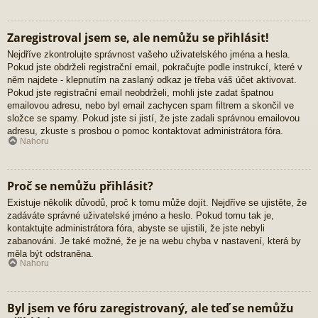
Zaregistroval jsem se, ale nemůžu se přihlásit!
Nejdříve zkontrolujte správnost vašeho uživatelského jména a hesla.
Pokud jste obdrželi registrační email, pokračujte podle instrukcí, které v
něm najdete - klepnutím na zaslaný odkaz je třeba váš účet aktivovat.
Pokud jste registrační email neobdrželi, mohli jste zadat špatnou
emailovou adresu, nebo byl email zachycen spam filtrem a skončil ve
složce se spamy. Pokud jste si jistí, že jste zadali správnou emailovou
adresu, zkuste s prosbou o pomoc kontaktovat administrátora fóra.
Nahoru
Proč se nemůžu přihlásit?
Existuje několik důvodů, proč k tomu může dojít. Nejdříve se ujistěte, že
zadáváte správné uživatelské jméno a heslo. Pokud tomu tak je,
kontaktujte administrátora fóra, abyste se ujistili, že jste nebyli
zabanováni. Je také možné, že je na webu chyba v nastavení, která by
měla být odstraněna.
Nahoru
Byl jsem ve fóru zaregistrovaný, ale teď se nemůžu