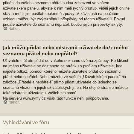
přidáni do vašeho seznamu přátel budou zobrazeni ve vašem
uživatelském panelu, abyste k nim měli rychlý přístup, viděli jejich online
stav a mohli jim posílat soukromé zprávy. V závislosti na použitém
vzhledu můžou být zvýrazněny i příspěvky od těchto uživatelů. Pokud
přidáte uživatele do seznamu nepřátel, budou jejich příspěvky skryty.
Nahoru
Jak můžu přidat nebo odstranit uživatele do/z mého
seznamu přátel nebo nepřátel?
Uživatele můžete přidat do vašeho seznamu dvěma způsoby. Po kliknutí
na jméno uživatele se dostanete na stránku s profilem uživatele, kde
najdete odkaz, pomocí kterého můžete uživatele přidat do seznamu
přátel nebo nepřátel. Nebo můžete ve vašem „Uživatelském panelu“ na
záložce „Přátelé a nepřátelé“ přímo přidat uživatele do jednoho ze
seznamů vložením jejich uživatelských jmen. Na stejné stránce můžete
také odstranit uživatele z vašich seznamů.
Na serveru www.rymy.cz však tato funkce není podporována.
Nahoru
Vyhledávání ve fóru