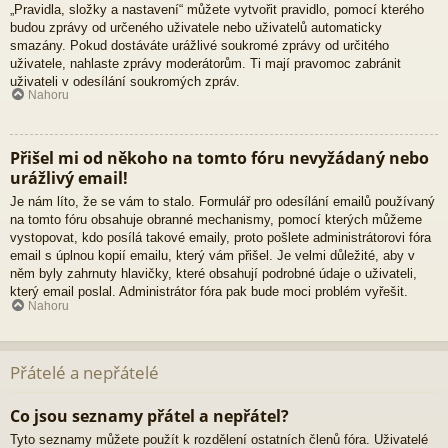
„Pravidla, složky a nastavení“ můžete vytvořit pravidlo, pomocí kterého
budou zprávy od určeného uživatele nebo uživatelů automaticky
smazány. Pokud dostáváte urážlivé soukromé zprávy od určitého
uživatele, nahlaste zprávy moderátorům. Ti mají pravomoc zabránit
uživateli v odesílání soukromých zpráv.
Nahoru
Přišel mi od někoho na tomto fóru nevyžádaný nebo
urážlivý email!
Je nám líto, že se vám to stalo. Formulář pro odesílání emailů používaný
na tomto fóru obsahuje obranné mechanismy, pomocí kterých můžeme
vystopovat, kdo posílá takové emaily, proto pošlete administrátorovi fóra
email s úplnou kopií emailu, který vám přišel. Je velmi důležité, aby v
něm byly zahrnuty hlavičky, které obsahují podrobné údaje o uživateli,
který email poslal. Administrátor fóra pak bude moci problém vyřešit.
Nahoru
Přátelé a nepřátelé
Co jsou seznamy přátel a nepřátel?
Tyto seznamy můžete použít k rozdělení ostatních členů fóra. Uživatelé