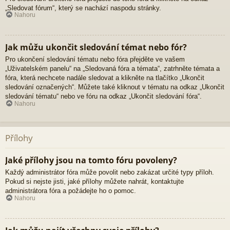
„Sledovat fórum“, který se nachází naspodu stránky.
Nahoru
Jak můžu ukončit sledování témat nebo fór?
Pro ukončení sledování tématu nebo fóra přejděte ve vašem
„Uživatelském panelu“ na „Sledovaná fóra a témata“, zatrhněte témata a
fóra, která nechcete nadále sledovat a klikněte na tlačítko „Ukončit
sledování označených“. Můžete také kliknout v tématu na odkaz „Ukončit
sledování tématu“ nebo ve fóru na odkaz „Ukončit sledování fóra“.
Nahoru
Přílohy
Jaké přílohy jsou na tomto fóru povoleny?
Každý administrátor fóra může povolit nebo zakázat určité typy příloh.
Pokud si nejste jisti, jaké přílohy můžete nahrát, kontaktujte
administrátora fóra a požádejte ho o pomoc.
Nahoru