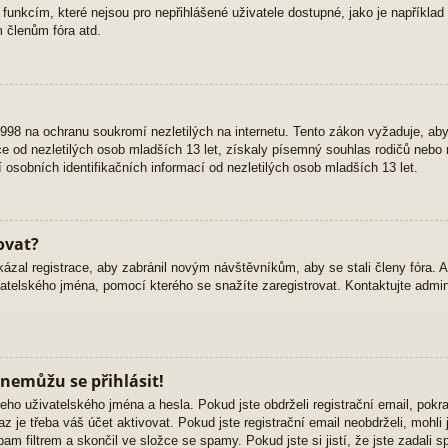
 funkcím, které nejsou pro nepřihlášené uživatele dostupné, jako je například 
 členům fóra atd.
98 na ochranu soukromí nezletilých na internetu. Tento zákon vyžaduje, ab
 od nezletilých osob mladších 13 let, získaly písemný souhlas rodičů nebo 
osobních identifikačních informací od nezletilých osob mladších 13 let.
ovat?
kázal registrace, aby zabránil novým návštěvníkům, aby se stali členy fóra. 
atelského jména, pomocí kterého se snažíte zaregistrovat. Kontaktujte admini
 nemůžu se přihlásit!
eho uživatelského jména a hesla. Pokud jste obdrželi registrační email, pokra
z je třeba váš účet aktivovat. Pokud jste registrační email neobdrželi, mohli
am filtrem a skončil ve složce se spamy. Pokud jste si jistí, že jste zadali 