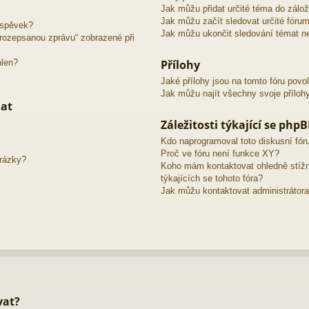
Jak můžu přidat určité téma do zálo
Jak můžu začít sledovat určité fóru
íspěvek?
Jak můžu ukončit sledování témat ne
o rozepsanou zprávu“ zobrazené při
álen?
Přílohy
Jaké přílohy jsou na tomto fóru povo
Jak můžu najít všechny svoje příloh
mat
Záležitosti týkající se php
Kdo naprogramoval toto diskusní fó
Proč ve fóru není funkce XY?
brázky?
Koho mám kontaktovat ohledně stížno
týkajících se tohoto fóra?
Jak můžu kontaktovat administrátora
vat?