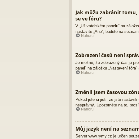
Jak můžu zabránit tomu, 
se ve fóru?
V „Uživatelském panelu“ na záložc
nastavíte „Ano“, budete na seznamu
Nahoru
Zobrazení časů není sprá
Je možné, že zobrazený čas je pro 
panel“ na záložku „Nastavení fóra“
Nahoru
Změnil jsem časovou zónu,
Pokud jste si jisti, že jste nastav
nesprávný. Upozorněte na to, prosí
Nahoru
Můj jazyk není na sezna
Server www.rymy.cz je určen pouze