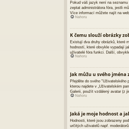
Pokud váš jazyk není na seznamu ja
zeptat administrátora fóra, jestli
Více informací můžete najít na we
Nahoru
K čemu slouží obrázky z
Existují dva druhy obrázků, které
hodností, které obvykle vypadají ja
uživatelé fóra funkci. Další, obvy
Nahoru
Jak můžu u svého jména z
Přejděte do svého "Uživatelského 
kterou najdete v „Uživatelském pane
Galerii, použít vzdálený avatar (z 
Nahoru
Jaká je moje hodnost a ja
Hodnosti, které jsou zobrazeny pod 
určitých uživatelů např. moderátor