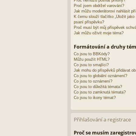
Proč nemůžu posílat přílohy?
Proč jsem obdržel varování?
Jak můžu moderátorovi nahlásit př
K čemu slouží tlačítko „Uložit jak
psaní příspěvku?
Proč musí být můj příspěvek schv
Jak můžu oživit moje téma?
Formátování a druhy té
Co jsou to BBKódy?
Můžu použít HTML?
Co jsou to smajlíci?
Jak mohu do příspěvků přidávat o
Co jsou to globální oznámení?
Co jsou to oznámení?
Co jsou to důležitá témata?
Co jsou to zamknutá témata?
Co jsou to ikony témat?
Přihlašování a registrace
Proč se musím zaregistro