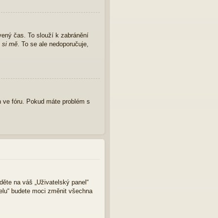
vený čas. To slouží k zabránění
 si mě
. To se ale nedoporučuje,
 ve fóru. Pokud máte problém s
jděte na váš „Uživatelský panel“
nelu“ budete moci změnit všechna