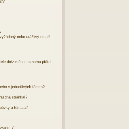
a“?
y!
evyžádaný nebo urážlivý email!
atele do/z mého seznamu přátel
ebo v jednotlivých fórech?
rázdná stránka!?
spěvky a témata?
dováním?