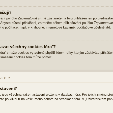
ašuji?
vání políčko
Zapamatovat si mě
zůstanete na fóru přihlášen jen po přednasta
Abyste zůstali přihlášeni, zatrhněte během přihlašování políčko
Zapamatovat
ného počítače, např. v knihovně, internetové kavárně, počítačové učebně atd.
azat všechny cookies fóra“?
ra“ smaže cookies vytvořené phpBB fórem, díky kterým zůstáváte přihlášen
 smazání cookies fóra může pomoci.
vatele
stavení?
i, jsou všechna vaše nastavení uložena v databázi fóra. Pro jejich změnu pře
ete po kliknutí na vaše jméno nahoře na stránkách fóra. V „Uživatelském pa