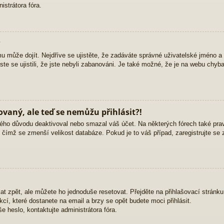
strátora fóra.
?
mu může dojít. Nejdříve se ujistěte, že zadáváte správné uživatelské jméno a
yste se ujistili, že jste nebyli zabanováni. Je také možné, že je na webu chyb
rovaný, ale teď se nemůžu přihlásit?!
ého důvodu deaktivoval nebo smazal váš účet. Na některých fórech také pravid
, čímž se zmenší velikost databáze. Pokud je to váš případ, zaregistrujte se 
at zpět, ale můžete ho jednoduše resetovat. Přejděte na přihlašovací stránk
ukcí, které dostanete na email a brzy se opět budete moci přihlásit.
 heslo, kontaktujte administrátora fóra.