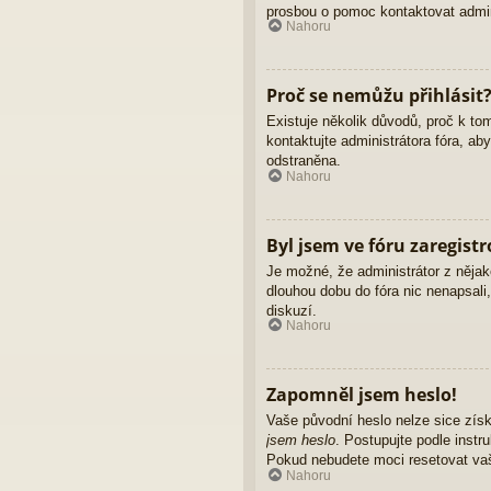
prosbou o pomoc kontaktovat admini
Nahoru
Proč se nemůžu přihlásit
Existuje několik důvodů, proč k to
kontaktujte administrátora fóra, ab
odstraněna.
Nahoru
Byl jsem ve fóru zaregist
Je možné, že administrátor z nějak
dlouhou dobu do fóra nic nenapsali
diskuzí.
Nahoru
Zapomněl jsem heslo!
Vaše původní heslo nelze sice získ
jsem heslo
. Postupujte podle instr
Pokud nebudete moci resetovat vaše
Nahoru