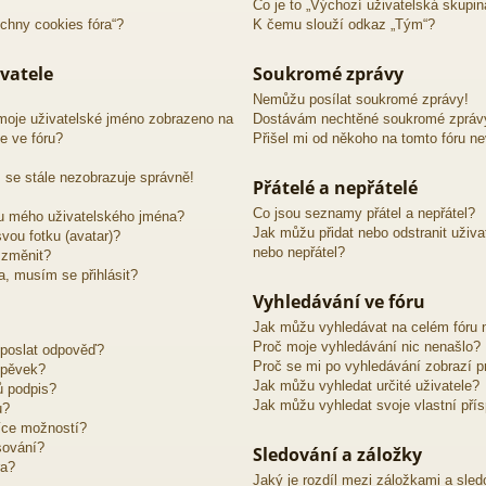
Co je to „Výchozí uživatelská skupin
chny cookies fóra“?
K čemu slouží odkaz „Tým“?
vatele
Soukromé zprávy
Nemůžu posílat soukromé zprávy!
moje uživatelské jméno zobrazeno na
Dostávám nechtěné soukromé zpráv
e ve fóru?
Přišel mi od někoho na tomto fóru n
 se stále nezobrazuje správně!
Přátelé a nepřátelé
Co jsou seznamy přátel a nepřátel?
u mého uživatelského jména?
Jak můžu přidat nebo odstranit uživ
vou fotku (avatar)?
nebo nepřátel?
 změnit?
ra, musím se přihlásit?
Vyhledávání ve fóru
Jak můžu vyhledávat na celém fóru n
Proč moje vyhledávání nic nenašlo?
 poslat odpověď?
Proč se mi po vyhledávání zobrazí p
spěvek?
Jak můžu vyhledat určité uživatele?
ů podpis?
Jak můžu vyhledat svoje vlastní pří
u?
íce možností?
sování?
Sledování a záložky
ra?
Jaký je rozdíl mezi záložkami a sle