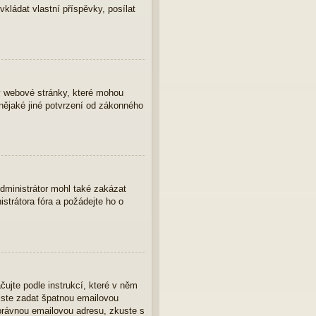
vkládat vlastní příspěvky, posílat
y webové stránky, které mohou
nějaké jiné potvrzení od zákonného
Administrátor mohl také zakázat
strátora fóra a požádejte ho o
čujte podle instrukcí, které v něm
 jste zadat špatnou emailovou
správnou emailovou adresu, zkuste s