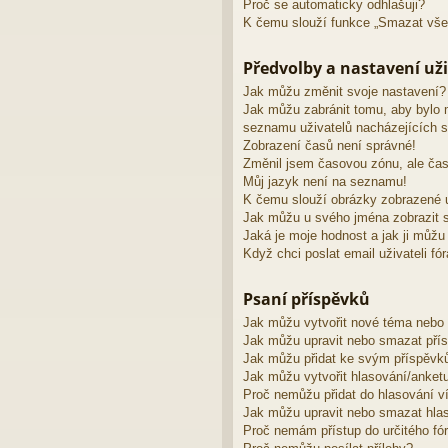
Proč se automaticky odhlašuji?
K čemu slouží funkce „Smazat vše
Předvolby a nastavení uži
Jak můžu změnit svoje nastavení?
Jak můžu zabránit tomu, aby bylo 
seznamu uživatelů nacházejících s
Zobrazení časů není správné!
Změnil jsem časovou zónu, ale čas
Můj jazyk není na seznamu!
K čemu slouží obrázky zobrazené 
Jak můžu u svého jména zobrazit s
Jaká je moje hodnost a jak ji můžu
Když chci poslat email uživateli fó
Psaní příspěvků
Jak můžu vytvořit nové téma nebo
Jak můžu upravit nebo smazat pří
Jak můžu přidat ke svým příspěvk
Jak můžu vytvořit hlasování/anket
Proč nemůžu přidat do hlasování v
Jak můžu upravit nebo smazat hla
Proč nemám přístup do určitého fó