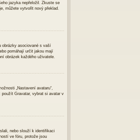
eho jazyka nepřeložil. Zkuste se
je, můžete vytvořit nový překlad.
u obrázky asociované s vaší
nebo pomáhají určit jakou mají
bní obrázek každého uživatele.
ožnosti „Nastavení avataru“,
 použít Gravatar, vybrat si avatar v
ali, nebo slouží k identifikaci
ostí ve fóru, protože jsou