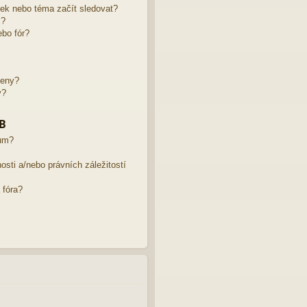
žek nebo téma začít sledovat?
m?
bo fór?
leny?
y?
BB
rum?
sti a/nebo právních záležitostí
 fóra?