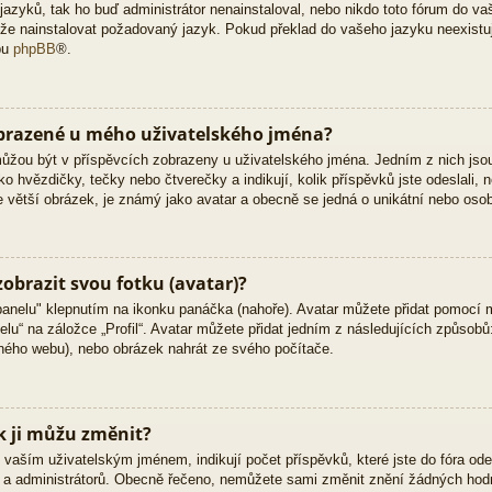
zyků, tak ho buď administrátor nenainstaloval, nebo nikdo toto fórum do vaš
 může nainstalovat požadovaný jazyk. Pokud překlad do vašeho jazyku neexistu
bu
phpBB
®.
obrazené u mého uživatelského jména?
 můžou být v příspěvcích zobrazeny u uživatelského jména. Jedním z nich jso
ko hvězdičky, tečky nebo čtverečky a indikují, kolik příspěvků jste odeslali, 
kle větší obrázek, je známý jako avatar a obecně se jedná o unikátní nebo oso
obrazit svou fotku (avatar)?
panelu" klepnutím na ikonku panáčka (nahoře). Avatar můžete přidat pomocí m
lu“ na záložce „Profil“. Avatar můžete přidat jedním z následujících způsobů:
jiného webu), nebo obrázek nahrát ze svého počítače.
k ji můžu změnit?
vaším uživatelským jménem, indikují počet příspěvků, které jste do fóra odesl
ů a administrátorů. Obecně řečeno, nemůžete sami změnit znění žádných hodn