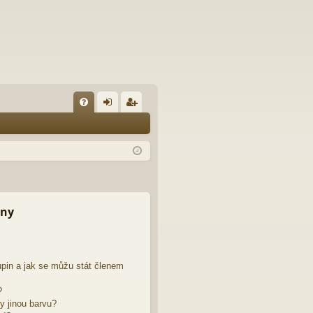
FA
řih
eg
Q
lá
ist
sit
ro
se
va
t
iny
pin a jak se můžu stát členem
?
y jinou barvu?