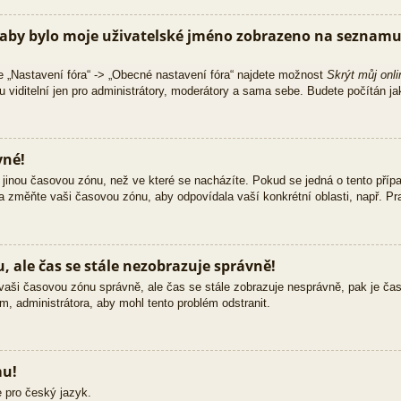
aby bylo moje uživatelské jméno zobrazeno na seznamu 
e „Nastavení fóra“ -> „Obecné nastavení fóra“ najdete možnost
Skrýt můj onli
 viditelní jen pro administrátory, moderátory a sama sebe. Budete počítán jak
vné!
jinou časovou zónu, než ve které se nacházíte. Pokud se jedná o tento přípa
 a změňte vaši časovou zónu, aby odpovídala vaší konkrétní oblasti, např. Pra
 ale čas se stále nezobrazuje správně!
ili vaši časovou zónu správně, ale čas se stále zobrazuje nesprávně, pak je č
m, administrátora, aby mohl tento problém odstranit.
mu!
 pro český jazyk.