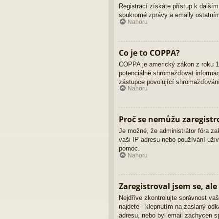
Registrací získáte přístup k dalším
soukromé zprávy a emaily ostatním
Nahoru
Co je to COPPA?
COPPA je americký zákon z roku 19
potenciálně shromažďovat informace
zástupce povolující shromažďování 
Nahoru
Proč se nemůžu zaregistr
Je možné, že administrátor fóra za
vaši IP adresu nebo používání uživ
pomoc.
Nahoru
Zaregistroval jsem se, ale
Nejdříve zkontrolujte správnost vaš
najdete - klepnutím na zaslaný odka
adresu, nebo byl email zachycen sp