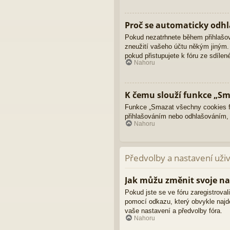
Proč se automaticky odhl
Pokud nezatrhnete během přihlašo
zneužití vašeho účtu někým jiným. 
pokud přistupujete k fóru ze sdíle
Nahoru
K čemu slouží funkce „Sm
Funkce „Smazat všechny cookies fó
přihlašováním nebo odhlašováním,
Nahoru
Předvolby a nastavení uži
Jak můžu změnit svoje na
Pokud jste se ve fóru zaregistroval
pomocí odkazu, který obvykle najd
vaše nastavení a předvolby fóra.
Nahoru