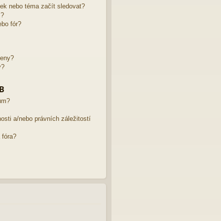
žek nebo téma začít sledovat?
m?
bo fór?
leny?
y?
BB
rum?
sti a/nebo právních záležitostí
 fóra?