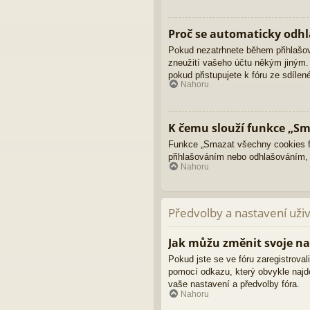
Proč se automaticky odhl
Pokud nezatrhnete během přihlašo
zneužití vašeho účtu někým jiným. 
pokud přistupujete k fóru ze sdíle
Nahoru
K čemu slouží funkce „Sm
Funkce „Smazat všechny cookies fó
přihlašováním nebo odhlašováním,
Nahoru
Předvolby a nastavení uži
Jak můžu změnit svoje na
Pokud jste se ve fóru zaregistroval
pomocí odkazu, který obvykle najd
vaše nastavení a předvolby fóra.
Nahoru