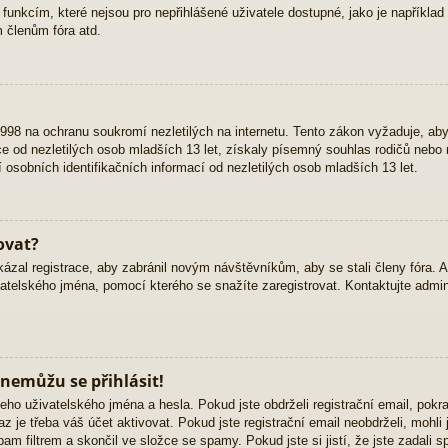
 funkcím, které nejsou pro nepřihlášené uživatele dostupné, jako je například 
 členům fóra atd.
98 na ochranu soukromí nezletilých na internetu. Tento zákon vyžaduje, ab
 od nezletilých osob mladších 13 let, získaly písemný souhlas rodičů nebo 
osobních identifikačních informací od nezletilých osob mladších 13 let.
ovat?
kázal registrace, aby zabránil novým návštěvníkům, aby se stali členy fóra. 
atelského jména, pomocí kterého se snažíte zaregistrovat. Kontaktujte admini
 nemůžu se přihlásit!
eho uživatelského jména a hesla. Pokud jste obdrželi registrační email, pokra
z je třeba váš účet aktivovat. Pokud jste registrační email neobdrželi, mohli
am filtrem a skončil ve složce se spamy. Pokud jste si jistí, že jste zadali 