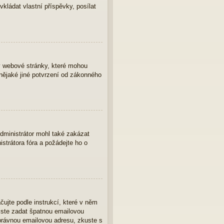
vkládat vlastní příspěvky, posílat
y webové stránky, které mohou
nějaké jiné potvrzení od zákonného
Administrátor mohl také zakázat
strátora fóra a požádejte ho o
čujte podle instrukcí, které v něm
 jste zadat špatnou emailovou
správnou emailovou adresu, zkuste s