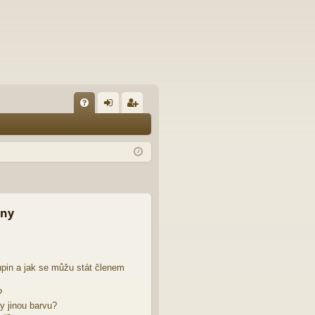
FA
řih
eg
Q
lá
ist
sit
ro
se
va
t
iny
pin a jak se můžu stát členem
?
y jinou barvu?