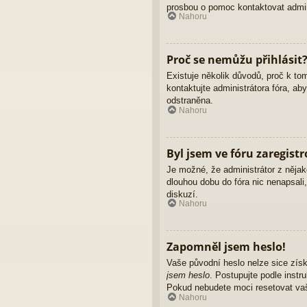
prosbou o pomoc kontaktovat admini
Nahoru
Proč se nemůžu přihlásit
Existuje několik důvodů, proč k to
kontaktujte administrátora fóra, ab
odstraněna.
Nahoru
Byl jsem ve fóru zaregist
Je možné, že administrátor z nějak
dlouhou dobu do fóra nic nenapsali
diskuzí.
Nahoru
Zapomněl jsem heslo!
Vaše původní heslo nelze sice získ
jsem heslo
. Postupujte podle instr
Pokud nebudete moci resetovat vaše
Nahoru