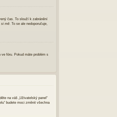
vený čas. To slouží k zabránění
 si mě
. To se ale nedoporučuje,
 ve fóru. Pokud máte problém s
jděte na váš „Uživatelský panel“
nelu“ budete moci změnit všechna