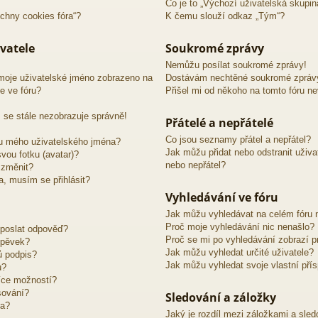
Co je to „Výchozí uživatelská skupin
chny cookies fóra“?
K čemu slouží odkaz „Tým“?
vatele
Soukromé zprávy
Nemůžu posílat soukromé zprávy!
moje uživatelské jméno zobrazeno na
Dostávám nechtěné soukromé zpráv
e ve fóru?
Přišel mi od někoho na tomto fóru n
 se stále nezobrazuje správně!
Přátelé a nepřátelé
Co jsou seznamy přátel a nepřátel?
u mého uživatelského jména?
Jak můžu přidat nebo odstranit uživ
vou fotku (avatar)?
nebo nepřátel?
 změnit?
ra, musím se přihlásit?
Vyhledávání ve fóru
Jak můžu vyhledávat na celém fóru n
Proč moje vyhledávání nic nenašlo?
 poslat odpověď?
Proč se mi po vyhledávání zobrazí p
spěvek?
Jak můžu vyhledat určité uživatele?
ů podpis?
Jak můžu vyhledat svoje vlastní pří
u?
íce možností?
sování?
Sledování a záložky
ra?
Jaký je rozdíl mezi záložkami a sle