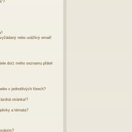
a“?
y!
evyžádaný nebo urážlivý email!
atele do/z mého seznamu přátel
ebo v jednotlivých fórech?
rázdná stránka!?
spěvky a témata?
dováním?