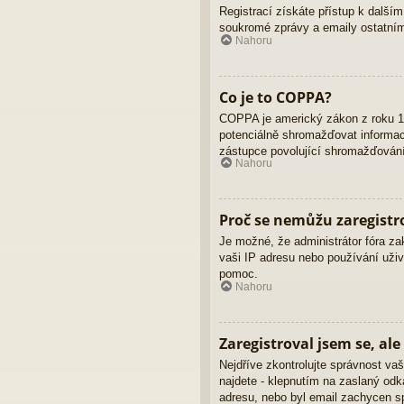
Registrací získáte přístup k dalším
soukromé zprávy a emaily ostatním
Nahoru
Co je to COPPA?
COPPA je americký zákon z roku 19
potenciálně shromažďovat informace
zástupce povolující shromažďování 
Nahoru
Proč se nemůžu zaregistr
Je možné, že administrátor fóra za
vaši IP adresu nebo používání uživ
pomoc.
Nahoru
Zaregistroval jsem se, ale
Nejdříve zkontrolujte správnost vaš
najdete - klepnutím na zaslaný odka
adresu, nebo byl email zachycen sp