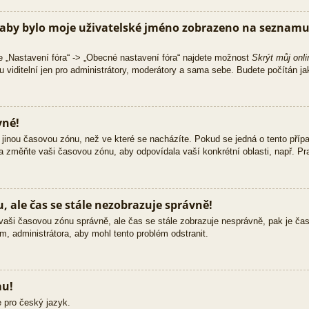
aby bylo moje uživatelské jméno zobrazeno na seznamu 
e „Nastavení fóra“ -> „Obecné nastavení fóra“ najdete možnost
Skrýt můj onli
 viditelní jen pro administrátory, moderátory a sama sebe. Budete počítán jak
vné!
jinou časovou zónu, než ve které se nacházíte. Pokud se jedná o tento přípa
 a změňte vaši časovou zónu, aby odpovídala vaší konkrétní oblasti, např. Pra
 ale čas se stále nezobrazuje správně!
ili vaši časovou zónu správně, ale čas se stále zobrazuje nesprávně, pak je č
m, administrátora, aby mohl tento problém odstranit.
mu!
 pro český jazyk.