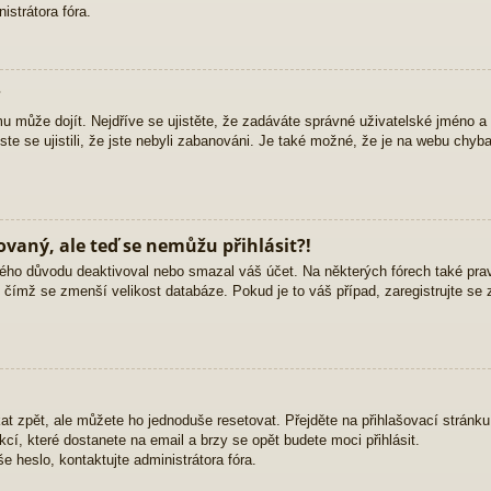
strátora fóra.
?
mu může dojít. Nejdříve se ujistěte, že zadáváte správné uživatelské jméno a
yste se ujistili, že jste nebyli zabanováni. Je také možné, že je na webu chyb
rovaný, ale teď se nemůžu přihlásit?!
ého důvodu deaktivoval nebo smazal váš účet. Na některých fórech také pravid
, čímž se zmenší velikost databáze. Pokud je to váš případ, zaregistrujte se 
at zpět, ale můžete ho jednoduše resetovat. Přejděte na přihlašovací stránk
ukcí, které dostanete na email a brzy se opět budete moci přihlásit.
 heslo, kontaktujte administrátora fóra.