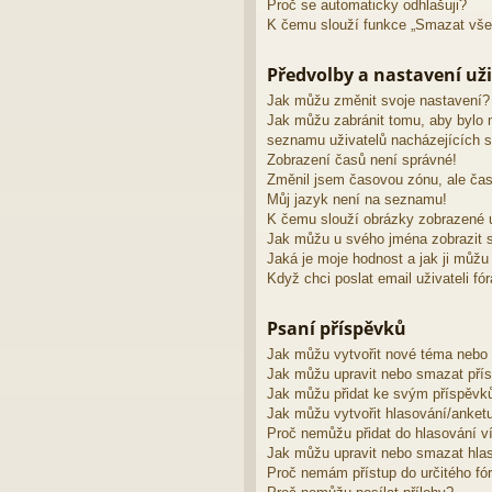
Proč se automaticky odhlašuji?
K čemu slouží funkce „Smazat vše
Předvolby a nastavení uži
Jak můžu změnit svoje nastavení?
Jak můžu zabránit tomu, aby bylo 
seznamu uživatelů nacházejících s
Zobrazení časů není správné!
Změnil jsem časovou zónu, ale čas
Můj jazyk není na seznamu!
K čemu slouží obrázky zobrazené 
Jak můžu u svého jména zobrazit s
Jaká je moje hodnost a jak ji můžu
Když chci poslat email uživateli fó
Psaní příspěvků
Jak můžu vytvořit nové téma nebo
Jak můžu upravit nebo smazat pří
Jak můžu přidat ke svým příspěvk
Jak můžu vytvořit hlasování/anket
Proč nemůžu přidat do hlasování v
Jak můžu upravit nebo smazat hla
Proč nemám přístup do určitého fó