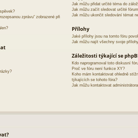
Jak můžu přidat určité téma do zálo
Jak můžu začít sledovat určité fóru
íspěvek?
Jak můžu ukončit sledování témat ne
o rozepsanou zprávu“ zobrazené při
álen?
Přílohy
Jaké přílohy jsou na tomto fóru povo
Jak můžu najít všechny svoje příloh
mat
Záležitosti týkající se php
Kdo naprogramoval toto diskusní fó
Proč ve fóru není funkce XY?
brázky?
Koho mám kontaktovat ohledně stížno
týkajících se tohoto fóra?
Jak můžu kontaktovat administrátora
vat?