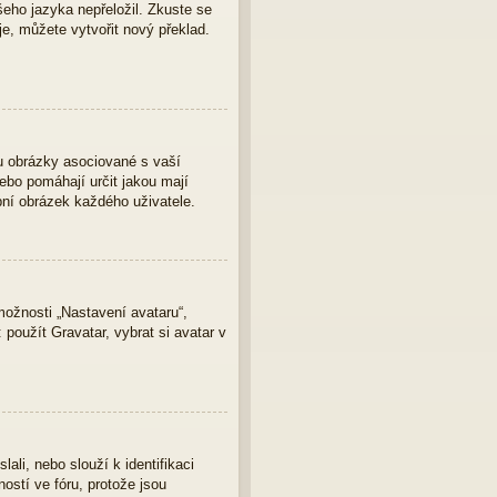
eho jazyka nepřeložil. Zkuste se
je, můžete vytvořit nový překlad.
u obrázky asociované s vaší
nebo pomáhají určit jakou mají
bní obrázek každého uživatele.
ožnosti „Nastavení avataru“,
 použít Gravatar, vybrat si avatar v
ali, nebo slouží k identifikaci
ostí ve fóru, protože jsou