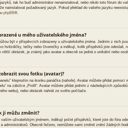
zyků, tak ho buď administrátor nenainstaloval, nebo nikdo toto fórum do vaš
 může nainstalovat požadovaný jazyk. Pokud překlad do vašeho jazyku neexistu
bu
phpBB
®.
obrazené u mého uživatelského jména?
 můžou být v příspěvcích zobrazeny u uživatelského jména. Jedním z nich jso
ko hvězdičky, tečky nebo čtverečky a indikují, kolik příspěvků jste odeslali, 
kle větší obrázek, je známý jako avatar a obecně se jedná o unikátní nebo oso
obrazit svou fotku (avatar)?
panelu" klepnutím na ikonku panáčka (nahoře). Avatar můžete přidat pomocí m
lu“ na záložce „Profil“. Avatar můžete přidat jedním z následujících způsobů:
jiného webu), nebo obrázek nahrát ze svého počítače.
k ji můžu změnit?
vaším uživatelským jménem, indikují počet příspěvků, které jste do fóra odesl
ů a administrátorů. Obecně řečeno, nemůžete sami změnit znění žádných hodn