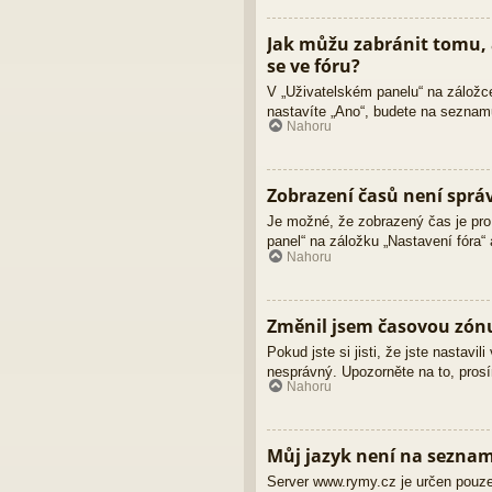
Jak můžu zabránit tomu, 
se ve fóru?
V „Uživatelském panelu“ na záložc
nastavíte „Ano“, budete na seznamu
Nahoru
Zobrazení časů není sprá
Je možné, že zobrazený čas je pro 
panel“ na záložku „Nastavení fóra“
Nahoru
Změnil jsem časovou zónu,
Pokud jste si jisti, že jste nastav
nesprávný. Upozorněte na to, prosí
Nahoru
Můj jazyk není na sezna
Server www.rymy.cz je určen pouze