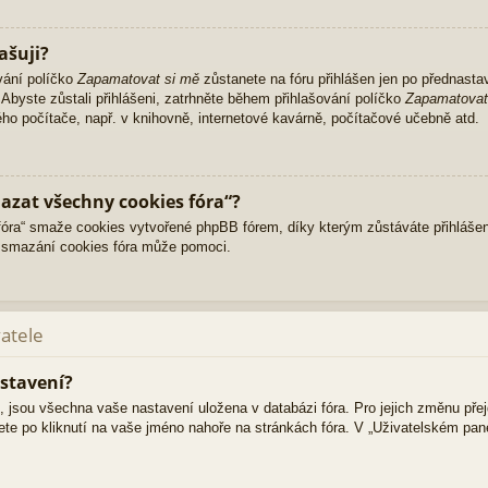
ašuji?
vání políčko
Zapamatovat si mě
zůstanete na fóru přihlášen jen po přednasta
Abyste zůstali přihlášeni, zatrhněte během přihlašování políčko
Zapamatovat
ného počítače, např. v knihovně, internetové kavárně, počítačové učebně atd.
azat všechny cookies fóra“?
ra“ smaže cookies vytvořené phpBB fórem, díky kterým zůstáváte přihlášen
 smazání cookies fóra může pomoci.
vatele
stavení?
i, jsou všechna vaše nastavení uložena v databázi fóra. Pro jejich změnu pře
ete po kliknutí na vaše jméno nahoře na stránkách fóra. V „Uživatelském pa