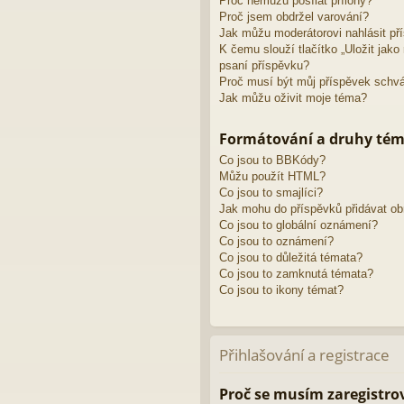
Proč nemůžu posílat přílohy?
Proč jsem obdržel varování?
Jak můžu moderátorovi nahlásit př
K čemu slouží tlačítko „Uložit jak
psaní příspěvku?
Proč musí být můj příspěvek schv
Jak můžu oživit moje téma?
Formátování a druhy té
Co jsou to BBKódy?
Můžu použít HTML?
Co jsou to smajlíci?
Jak mohu do příspěvků přidávat o
Co jsou to globální oznámení?
Co jsou to oznámení?
Co jsou to důležitá témata?
Co jsou to zamknutá témata?
Co jsou to ikony témat?
Přihlašování a registrace
Proč se musím zaregistro