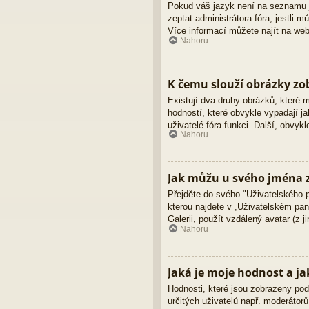
Pokud váš jazyk není na seznamu ja
zeptat administrátora fóra, jestli
Více informací můžete najít na we
Nahoru
K čemu slouží obrázky z
Existují dva druhy obrázků, které
hodností, které obvykle vypadají ja
uživatelé fóra funkci. Další, obvy
Nahoru
Jak můžu u svého jména z
Přejděte do svého "Uživatelského 
kterou najdete v „Uživatelském pane
Galerii, použít vzdálený avatar (z 
Nahoru
Jaká je moje hodnost a ja
Hodnosti, které jsou zobrazeny pod 
určitých uživatelů např. moderátor