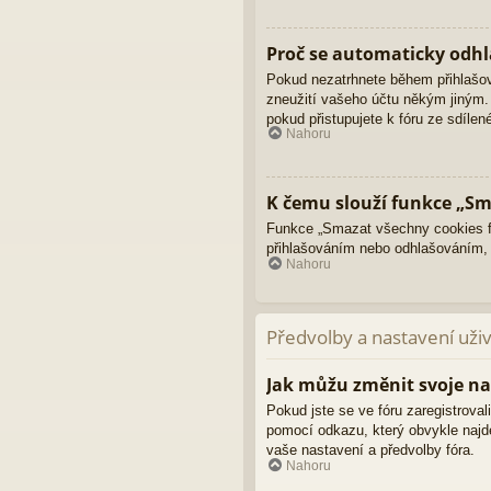
Proč se automaticky odhl
Pokud nezatrhnete během přihlašo
zneužití vašeho účtu někým jiným. 
pokud přistupujete k fóru ze sdíle
Nahoru
K čemu slouží funkce „Sm
Funkce „Smazat všechny cookies fó
přihlašováním nebo odhlašováním,
Nahoru
Předvolby a nastavení uži
Jak můžu změnit svoje na
Pokud jste se ve fóru zaregistroval
pomocí odkazu, který obvykle najd
vaše nastavení a předvolby fóra.
Nahoru