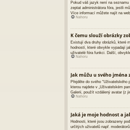
Pokud váš jazyk není na seznamu ja
zeptat administrátora fóra, jestli
Více informací můžete najít na we
Nahoru
K čemu slouží obrázky z
Existují dva druhy obrázků, které
hodností, které obvykle vypadají ja
uživatelé fóra funkci. Další, obvy
Nahoru
Jak můžu u svého jména z
Přejděte do svého "Uživatelského 
kterou najdete v „Uživatelském pane
Galerii, použít vzdálený avatar (z 
Nahoru
Jaká je moje hodnost a ja
Hodnosti, které jsou zobrazeny pod 
určitých uživatelů např. moderátor