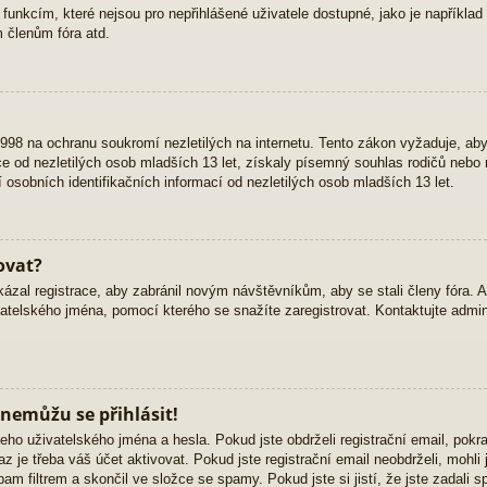
 funkcím, které nejsou pro nepřihlášené uživatele dostupné, jako je například 
 členům fóra atd.
98 na ochranu soukromí nezletilých na internetu. Tento zákon vyžaduje, ab
 od nezletilých osob mladších 13 let, získaly písemný souhlas rodičů nebo 
osobních identifikačních informací od nezletilých osob mladších 13 let.
ovat?
kázal registrace, aby zabránil novým návštěvníkům, aby se stali členy fóra. 
atelského jména, pomocí kterého se snažíte zaregistrovat. Kontaktujte admini
 nemůžu se přihlásit!
eho uživatelského jména a hesla. Pokud jste obdrželi registrační email, pokra
z je třeba váš účet aktivovat. Pokud jste registrační email neobdrželi, mohli
am filtrem a skončil ve složce se spamy. Pokud jste si jistí, že jste zadali 