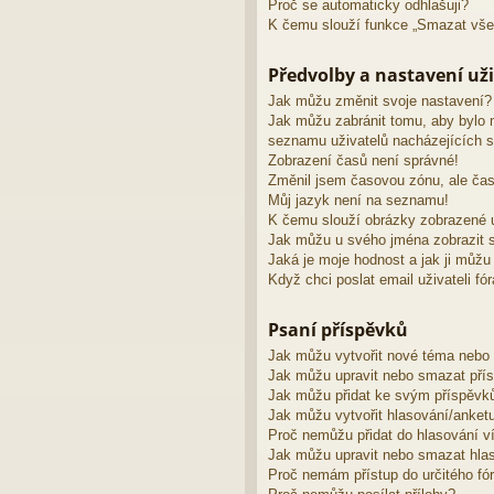
Proč se automaticky odhlašuji?
K čemu slouží funkce „Smazat vše
Předvolby a nastavení uži
Jak můžu změnit svoje nastavení?
Jak můžu zabránit tomu, aby bylo 
seznamu uživatelů nacházejících s
Zobrazení časů není správné!
Změnil jsem časovou zónu, ale čas
Můj jazyk není na seznamu!
K čemu slouží obrázky zobrazené 
Jak můžu u svého jména zobrazit s
Jaká je moje hodnost a jak ji můžu
Když chci poslat email uživateli fó
Psaní příspěvků
Jak můžu vytvořit nové téma nebo
Jak můžu upravit nebo smazat pří
Jak můžu přidat ke svým příspěvk
Jak můžu vytvořit hlasování/anket
Proč nemůžu přidat do hlasování v
Jak můžu upravit nebo smazat hla
Proč nemám přístup do určitého fó