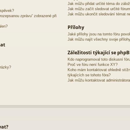
Jak můžu přidat určité téma do zálo
Jak můžu začít sledovat určité fóru
íspěvek?
Jak můžu ukončit sledování témat ne
o rozepsanou zprávu“ zobrazené při
álen?
Přílohy
Jaké přílohy jsou na tomto fóru povo
Jak můžu najít všechny svoje příloh
mat
Záležitosti týkající se php
Kdo naprogramoval toto diskusní fó
Proč ve fóru není funkce XY?
brázky?
Koho mám kontaktovat ohledně stížno
týkajících se tohoto fóra?
Jak můžu kontaktovat administrátora
vat?