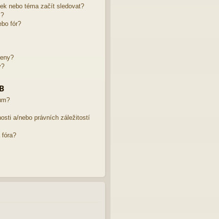
žek nebo téma začít sledovat?
m?
bo fór?
leny?
y?
BB
rum?
sti a/nebo právních záležitostí
 fóra?