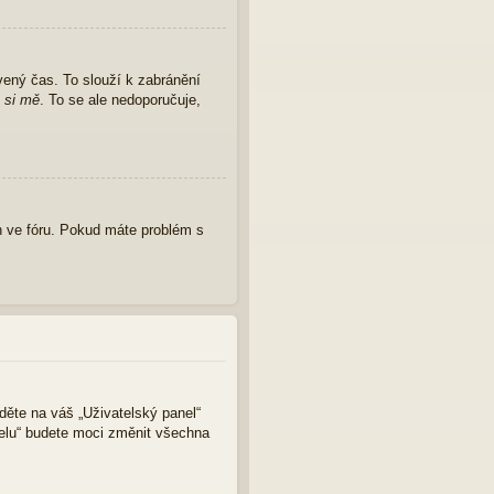
vený čas. To slouží k zabránění
 si mě
. To se ale nedoporučuje,
 ve fóru. Pokud máte problém s
jděte na váš „Uživatelský panel“
nelu“ budete moci změnit všechna