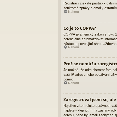
Registrací získáte přístup k dalším
soukromé zprávy a emaily ostatním
Nahoru
Co je to COPPA?
COPPA je americký zákon z roku 19
potenciálně shromažďovat informace
zástupce povolující shromažďování 
Nahoru
Proč se nemůžu zaregistr
Je možné, že administrátor fóra za
vaši IP adresu nebo používání uživ
pomoc.
Nahoru
Zaregistroval jsem se, ale
Nejdříve zkontrolujte správnost vaš
najdete - klepnutím na zaslaný odka
adresu, nebo byl email zachycen sp