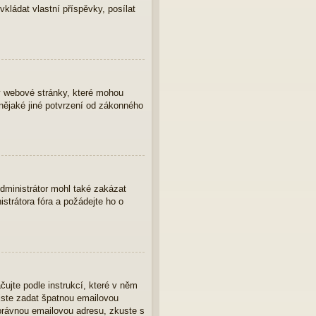
vkládat vlastní příspěvky, posílat
y webové stránky, které mohou
nějaké jiné potvrzení od zákonného
Administrátor mohl také zakázat
strátora fóra a požádejte ho o
čujte podle instrukcí, které v něm
 jste zadat špatnou emailovou
správnou emailovou adresu, zkuste s