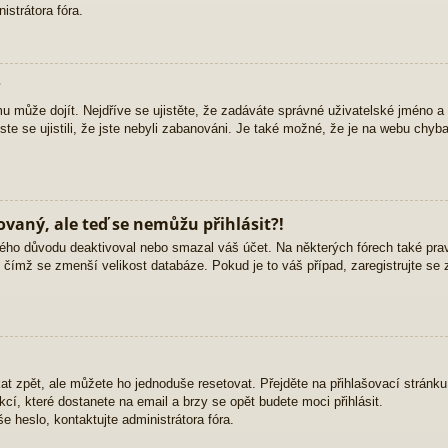
strátora fóra.
?
mu může dojít. Nejdříve se ujistěte, že zadáváte správné uživatelské jméno a
yste se ujistili, že jste nebyli zabanováni. Je také možné, že je na webu chyb
rovaný, ale teď se nemůžu přihlásit?!
ého důvodu deaktivoval nebo smazal váš účet. Na některých fórech také pravid
, čímž se zmenší velikost databáze. Pokud je to váš případ, zaregistrujte se 
at zpět, ale můžete ho jednoduše resetovat. Přejděte na přihlašovací stránk
ukcí, které dostanete na email a brzy se opět budete moci přihlásit.
 heslo, kontaktujte administrátora fóra.