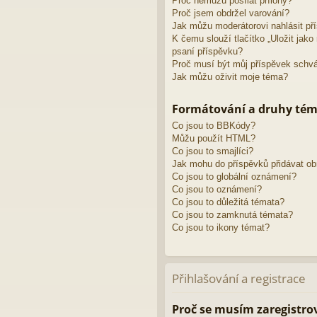
Proč nemůžu posílat přílohy?
Proč jsem obdržel varování?
Jak můžu moderátorovi nahlásit př
K čemu slouží tlačítko „Uložit jak
psaní příspěvku?
Proč musí být můj příspěvek schv
Jak můžu oživit moje téma?
Formátování a druhy té
Co jsou to BBKódy?
Můžu použít HTML?
Co jsou to smajlíci?
Jak mohu do příspěvků přidávat o
Co jsou to globální oznámení?
Co jsou to oznámení?
Co jsou to důležitá témata?
Co jsou to zamknutá témata?
Co jsou to ikony témat?
Přihlašování a registrace
Proč se musím zaregistro