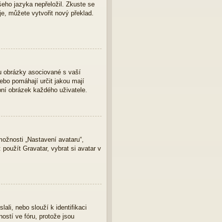
eho jazyka nepřeložil. Zkuste se
je, můžete vytvořit nový překlad.
u obrázky asociované s vaší
nebo pomáhají určit jakou mají
bní obrázek každého uživatele.
ožnosti „Nastavení avataru“,
 použít Gravatar, vybrat si avatar v
ali, nebo slouží k identifikaci
ostí ve fóru, protože jsou