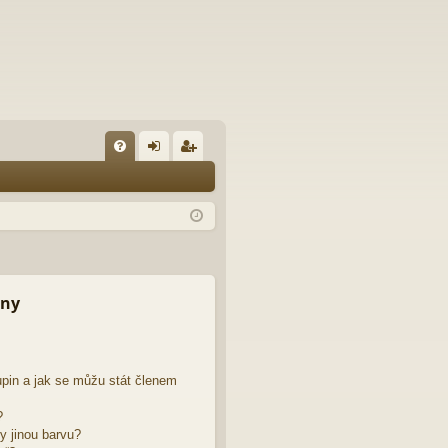
FA
řih
eg
Q
lá
ist
sit
ro
se
va
t
iny
pin a jak se můžu stát členem
?
y jinou barvu?