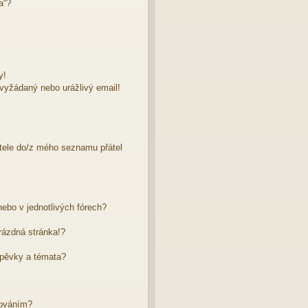
a“?
y!
evyžádaný nebo urážlivý email!
atele do/z mého seznamu přátel
ebo v jednotlivých fórech?
rázdná stránka!?
spěvky a témata?
dováním?