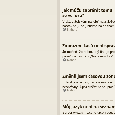
Jak můžu zabránit tomu, 
se ve fóru?
V „Uživatelském panelu“ na záložc
nastavíte „Ano“, budete na seznamu
Nahoru
Zobrazení časů není sprá
Je možné, že zobrazený čas je pro 
panel“ na záložku „Nastavení fóra“
Nahoru
Změnil jsem časovou zónu,
Pokud jste si jisti, že jste nastav
nesprávný. Upozorněte na to, prosí
Nahoru
Můj jazyk není na sezna
Server www.rymy.cz je určen pouze