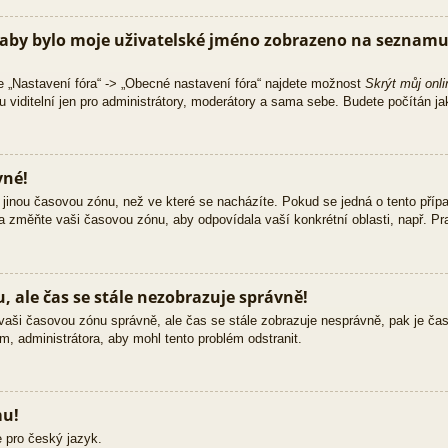
aby bylo moje uživatelské jméno zobrazeno na seznamu 
e „Nastavení fóra“ -> „Obecné nastavení fóra“ najdete možnost
Skrýt můj onli
 viditelní jen pro administrátory, moderátory a sama sebe. Budete počítán jak
vné!
jinou časovou zónu, než ve které se nacházíte. Pokud se jedná o tento přípa
 a změňte vaši časovou zónu, aby odpovídala vaší konkrétní oblasti, např. Pra
 ale čas se stále nezobrazuje správně!
ili vaši časovou zónu správně, ale čas se stále zobrazuje nesprávně, pak je č
m, administrátora, aby mohl tento problém odstranit.
mu!
 pro český jazyk.