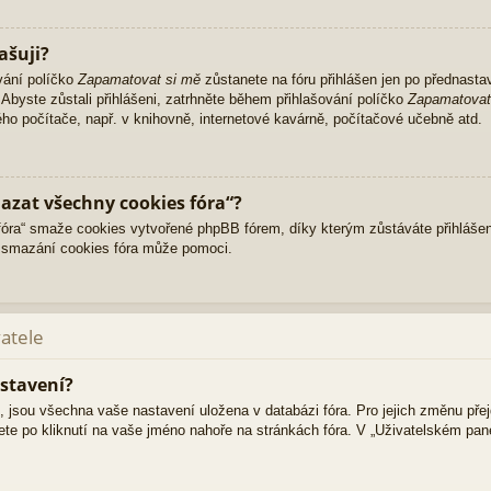
ašuji?
vání políčko
Zapamatovat si mě
zůstanete na fóru přihlášen jen po přednasta
Abyste zůstali přihlášeni, zatrhněte během přihlašování políčko
Zapamatovat
ného počítače, např. v knihovně, internetové kavárně, počítačové učebně atd.
azat všechny cookies fóra“?
ra“ smaže cookies vytvořené phpBB fórem, díky kterým zůstáváte přihlášen
 smazání cookies fóra může pomoci.
vatele
stavení?
i, jsou všechna vaše nastavení uložena v databázi fóra. Pro jejich změnu pře
ete po kliknutí na vaše jméno nahoře na stránkách fóra. V „Uživatelském pa