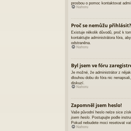
prosbou o pomoc kontaktovat admini
Nahoru
Proč se nemůžu přihlásit
Existuje několik důvodů, proč k to
kontaktujte administrátora fóra, ab
odstraněna.
Nahoru
Byl jsem ve fóru zaregist
Je možné, že administrátor z nějak
dlouhou dobu do fóra nic nenapsali
diskuzí.
Nahoru
Zapomněl jsem heslo!
Vaše původní heslo nelze sice získ
jsem heslo
. Postupujte podle instr
Pokud nebudete moci resetovat vaše
Nahoru