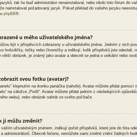
zyků, tak ho buď administrátor nenainstaloval, nebo nikdo toto fórum do vaš
 může nainstalovat požadovaný jazyk. Pokud překlad do vašeho jazyku neexistu
bu
phpBB
®.
obrazené u mého uživatelského jména?
 můžou být v příspěvcích zobrazeny u uživatelského jména. Jedním z nich jso
ko hvězdičky, tečky nebo čtverečky a indikují, kolik příspěvků jste odeslali, 
kle větší obrázek, je známý jako avatar a obecně se jedná o unikátní nebo oso
obrazit svou fotku (avatar)?
panelu" klepnutím na ikonku panáčka (nahoře). Avatar můžete přidat pomocí m
lu“ na záložce „Profil“. Avatar můžete přidat jedním z následujících způsobů:
jiného webu), nebo obrázek nahrát ze svého počítače.
k ji můžu změnit?
vaším uživatelským jménem, indikují počet příspěvků, které jste do fóra odesl
ů a administrátorů. Obecně řečeno, nemůžete sami změnit znění žádných hodn