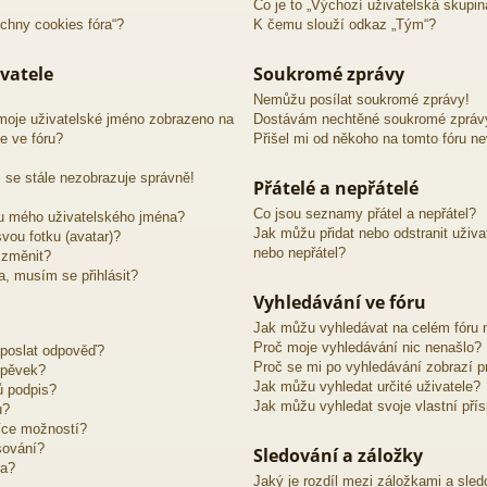
Co je to „Výchozí uživatelská skupin
chny cookies fóra“?
K čemu slouží odkaz „Tým“?
vatele
Soukromé zprávy
Nemůžu posílat soukromé zprávy!
moje uživatelské jméno zobrazeno na
Dostávám nechtěné soukromé zpráv
e ve fóru?
Přišel mi od někoho na tomto fóru n
 se stále nezobrazuje správně!
Přátelé a nepřátelé
Co jsou seznamy přátel a nepřátel?
u mého uživatelského jména?
Jak můžu přidat nebo odstranit uživ
vou fotku (avatar)?
nebo nepřátel?
 změnit?
ra, musím se přihlásit?
Vyhledávání ve fóru
Jak můžu vyhledávat na celém fóru n
Proč moje vyhledávání nic nenašlo?
 poslat odpověď?
Proč se mi po vyhledávání zobrazí p
spěvek?
Jak můžu vyhledat určité uživatele?
ů podpis?
Jak můžu vyhledat svoje vlastní pří
u?
íce možností?
sování?
Sledování a záložky
ra?
Jaký je rozdíl mezi záložkami a sle