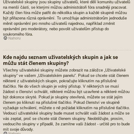
Uživatelské skupiny jsou skupiny uživatelů, které dělí komunitu uživatelů
na menší části, se kterými můžou administrátoři fóra snadněji pracovat.
Každý člen fóra může patřit do několika skupin a každé skupině můžou
být přiřazena různá oprávnění. To umožňuje administrátorům jednoduše
měnit oprávnění pro mnoho uživatelů najednou, například změnit
oprávnění pro moderátory, nebo povolit uživatelům přístup do
soukromého fóra.
Nahoru
Kde najdu seznam uživatelských skupin a jak se
můžu stát členem skupiny?
Všechny uživatelské skupiny můžete zobrazit na záložce „Uživatelské
skupiny“ ve vašem „Uživatelském panelu“. Pokud se chcete stát členem
některé z uživatelských skupin, pokračujte kliknutím na příslušné
tlačítko. Ne do všech skupin je volný přístup. V některých se musí
žádost o členství schválit, některé můžou být uzavřené a některé můžou
být dokonce skryté. Pokud je skupiny otevřená, můžete se stát jejím
členem po kliknutí na příslušné tlačítko. Pokud členství ve skupině
vyžaduje schválení, můžete o ně požádat kliknutím na příslušné tlačítko.
Vedoucí uživatelské skupiny bude muset schválit vaši žádost a může se
vás zeptat, proč se chcete stát členem skupiny. Neobtěžujte, prosím,
vedoucího skupiny v případě, že zamítne vaši žádost - určitě pro to bude
mít svoje důvody.
Nahoru