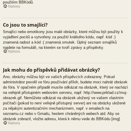
použitím BBKódů.
Nahoru
Co jsou to smajlíci?
Smajlíci nebo emotikony jsou malé obrázky, které můžou být použity k
vyjádření pocitů a vytvořeny za použití krátkého kódu, např. kód :)
znamená radost a kód :( znamená smutek. Úplný seznam smajlíků
najdete na formuláři, na kterém se tvoří zprávy a příspěvky.
Nahoru
Jak mohu do příspěvků přidávat obrázky?
Ano, obrázky můžou být ve vašich příspěvcích zobrazeny. Pokud
administrátor povolil ve fóru používání příloh, budete moci nahrát obrázek
do fóra. V opačném případě musíte odkázat na obrázek, který se nachází
na veřejně přístupném webovém serveru, např. http://www.priklad.cz/muj-
obrazek.gif. Nemůžete odkázat na obrázek uložený ve vašem vlastním
počítači (pokud to není veřejně přístupný server) ani na obrázky uložené
za nějakým autentizačním mechanizmem, např. v emailech na
seznamu.cz nebo v Gmailu, heslem chráněných webech atd. Aby se
obrázek zobrazil, vložte adresu, která k němu vede do BBKódu [img].
Nahoru