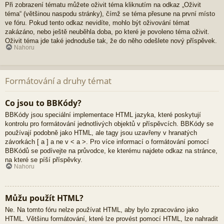
Při zobrazení tématu můžete oživit téma kliknutím na odkaz „Oživit
téma“ (většinou naspodu stránky), čímž se téma přesune na první místo
ve fóru. Pokud tento odkaz nevidíte, mohlo být oživování témat
zakázáno, nebo ještě neuběhla doba, po které je povoleno téma oživit.
Oživit téma jde také jednoduše tak, že do něho odešlete nový příspěvek.
Nahoru
Formátování a druhy témat
Co jsou to BBKódy?
BBKódy jsou speciální implementace HTML jazyka, které poskytují
kontrolu pro formátování jednotlivých objektů v příspěvcích. BBKódy se
používají podobně jako HTML, ale tagy jsou uzavřeny v hranatých
závorkách [ a ] a ne v < a >. Pro více informací o formátování pomocí
BBKódů se podívejte na průvodce, ke kterému najdete odkaz na stránce,
na které se píší příspěvky.
Nahoru
Můžu použít HTML?
Ne. Na tomto fóru nelze používat HTML, aby bylo zpracováno jako
HTML. Většinu formátování, které lze provést pomocí HTML, lze nahradit