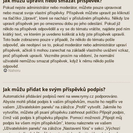
Jak můžu upravit nebo smazat příspěvek?
Pokud nejste administrátor nebo moderátor, můžete pouze upravovat
nebo mazat svoje vlastní příspěvky. Příspěvek můžete upravit po kliknutí
na tlačítko „Upravit“, které se nachází v příslušném příspěvku. Někdy lze
upravit příspěvek jen po omezenou dobu po jeho odeslání. Pokud již
někdo na příspěvek odpověděl a vy se do tématu vrátíte, najdete pod ním
krátký text, ve kterém je uvedeno kolikrát a kdy jste příspěvek upravili.
Toto bude zobrazeno pouze v případě, že někdo do tématu pošle
odpověď, ale neobjeví se to, pokud moderátor nebo administrátor upraví
příspěvek, ačkoli ti mohou zanechat na základě vlastního uvážení vzkaz,
proč příspěvek upravili. Vezměte prosím na vědomí, že normální
uživatelé nemůžou smazat příspěvek, když k němu někdo pošle
odpověď.
Nahoru
Jak můžu přidat ke svým příspěvků podpis?
Automatické přidávání podpisů není na www.rymy.cz podporováno.
Abyste mohli přidat podpis k vašim příspěvkům, musíte ho nejdřív ve
vašem „Uživatelském panelu“ na záložce „Profil“ vytvořit. Jakmile ho
vytvoříte, můžete při psaní příspěvku zatrhnout políčko
Připojit podpis
,
čímž váš podpis k příspěvku připojíte. Pomocí možnosti „Připojit můj
podpis ke všem mým příspěvkům“, kterou naleznete ve vašem
„Uživatelském panelu“ na záložce „Nastavení fóra“ v sekci „Výchozí