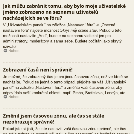
Jak můžu zabránit tomu, aby bylo moje uživatelské
jméno zobrazeno na seznamu uživatelů
nacházejících se ve fóru?
V „Uživatelském panelu“ na záložce „Nastavení fóra“ -> „Obecné
nastavení fóra“ najdete možnost
Skrýt můj online stav
. Pokud u této
možnosti nastavíte „Ano“, budete na seznamu viditelní jen pro
administrátory, moderátory a sama sebe. Budete počítán jako skrytý
uživatel.
Nahoru
Zobrazení časů není správné!
Je možné, že zobrazený čas je pro jinou časovou zónu, než ve které se
nacházíte. Pokud se jedná o tento případ, přejděte na váš „Uživatelský
panel“ na záložku „Nastavení fóra“ a změňte vaši časovou zónu, aby
odpovídala vaší konkrétní oblasti, např. Praha, Bratislava, Londýn, atd.
Nahoru
Změnil jsem časovou zónu, ale čas se stále
nezobrazuje správně!
Pokud jste si jisti, že jste nastavili vaši časovou zónu správně, ale čas