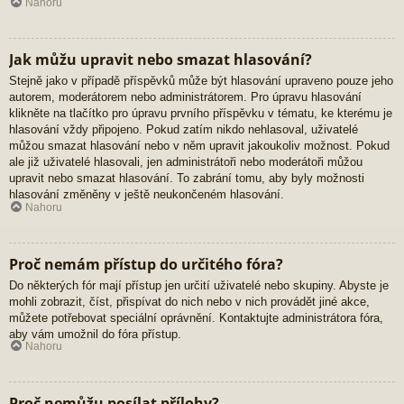
Nahoru
Jak můžu upravit nebo smazat hlasování?
Stejně jako v případě příspěvků může být hlasování upraveno pouze jeho
autorem, moderátorem nebo administrátorem. Pro úpravu hlasování
klikněte na tlačítko pro úpravu prvního příspěvku v tématu, ke kterému je
hlasování vždy připojeno. Pokud zatím nikdo nehlasoval, uživatelé
můžou smazat hlasování nebo v něm upravit jakoukoliv možnost. Pokud
ale již uživatelé hlasovali, jen administrátoři nebo moderátoři můžou
upravit nebo smazat hlasování. To zabrání tomu, aby byly možnosti
hlasování změněny v ještě neukončeném hlasování.
Nahoru
Proč nemám přístup do určitého fóra?
Do některých fór mají přístup jen určití uživatelé nebo skupiny. Abyste je
mohli zobrazit, číst, přispívat do nich nebo v nich provádět jiné akce,
můžete potřebovat speciální oprávnění. Kontaktujte administrátora fóra,
aby vám umožnil do fóra přístup.
Nahoru
Proč nemůžu posílat přílohy?