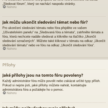
„Sledovat fórum“, který se nachází naspodu stránky.
Nahoru
Jak můžu ukončit sledování témat nebo fór?
Pro ukončení sledování tématu nebo fóra přejděte ve vašem
„Uživatelském panelu“ na „Sledovaná fóra a témata“, zatrhněte témata a
fóra, která nechcete nadále sledovat a klikněte na tlačítko „Ukončit
sledování označených“. Můžete také kliknout v tématu na odkaz „Ukončit
sledování tématu“ nebo ve fóru na odkaz „Ukončit sledování fóra“.
Nahoru
Přílohy
Jaké přílohy jsou na tomto fóru povoleny?
Každý administrátor fóra může povolit nebo zakázat určité typy příloh.
Pokud si nejste jisti, jaké přílohy můžete nahrát, kontaktujte
administrátora fóra a požádejte ho o pomoc.
Nahoru