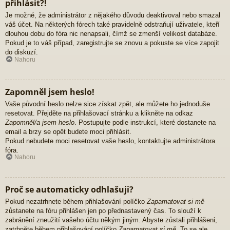
přihlásit?!
Je možné, že administrátor z nějakého důvodu deaktivoval nebo smazal
váš účet. Na některých fórech také pravidelně odstraňují uživatele, kteří
dlouhou dobu do fóra nic nenapsali, čímž se zmenší velikost databáze.
Pokud je to váš případ, zaregistrujte se znovu a pokuste se více zapojit
do diskuzí.
Nahoru
Zapomněl jsem heslo!
Vaše původní heslo nelze sice získat zpět, ale můžete ho jednoduše
resetovat. Přejděte na přihlašovací stránku a klikněte na odkaz
Zapomněl/a jsem heslo
. Postupujte podle instrukcí, které dostanete na
email a brzy se opět budete moci přihlásit.
Pokud nebudete moci resetovat vaše heslo, kontaktujte administrátora
fóra.
Nahoru
Proč se automaticky odhlašuji?
Pokud nezatrhnete během přihlašování políčko
Zapamatovat si mě
zůstanete na fóru přihlášen jen po přednastavený čas. To slouží k
zabránění zneužití vašeho účtu někým jiným. Abyste zůstali přihlášeni,
zatrhněte během přihlašování políčko
Zapamatovat si mě
. To se ale