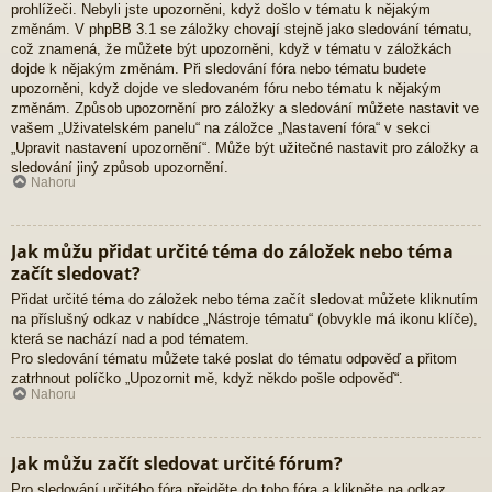
prohlížeči. Nebyli jste upozorněni, když došlo v tématu k nějakým
změnám. V phpBB 3.1 se záložky chovají stejně jako sledování tématu,
což znamená, že můžete být upozorněni, když v tématu v záložkách
dojde k nějakým změnám. Při sledování fóra nebo tématu budete
upozorněni, když dojde ve sledovaném fóru nebo tématu k nějakým
změnám. Způsob upozornění pro záložky a sledování můžete nastavit ve
vašem „Uživatelském panelu“ na záložce „Nastavení fóra“ v sekci
„Upravit nastavení upozornění“. Může být užitečné nastavit pro záložky a
sledování jiný způsob upozornění.
Nahoru
Jak můžu přidat určité téma do záložek nebo téma
začít sledovat?
Přidat určité téma do záložek nebo téma začít sledovat můžete kliknutím
na příslušný odkaz v nabídce „Nástroje tématu“ (obvykle má ikonu klíče),
která se nachází nad a pod tématem.
Pro sledování tématu můžete také poslat do tématu odpověď a přitom
zatrhnout políčko „Upozornit mě, když někdo pošle odpověď“.
Nahoru
Jak můžu začít sledovat určité fórum?
Pro sledování určitého fóra přejděte do toho fóra a klikněte na odkaz