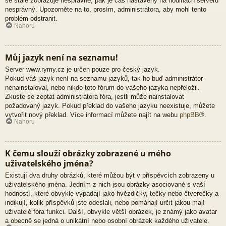
se stále zobrazuje nesprávně, pak je čas nastavený na hodinách serveru
nesprávný. Upozorněte na to, prosím, administrátora, aby mohl tento
problém odstranit.
Nahoru
Můj jazyk není na seznamu!
Server www.rymy.cz je určen pouze pro český jazyk.
Pokud váš jazyk není na seznamu jazyků, tak ho buď administrátor
nenainstaloval, nebo nikdo toto fórum do vašeho jazyka nepřeložil.
Zkuste se zeptat administrátora fóra, jestli může nainstalovat
požadovaný jazyk. Pokud překlad do vašeho jazyku neexistuje, můžete
vytvořit nový překlad. Více informací můžete najít na webu
phpBB
®.
Nahoru
K čemu slouží obrázky zobrazené u mého
uživatelského jména?
Existují dva druhy obrázků, které můžou být v příspěvcích zobrazeny u
uživatelského jména. Jedním z nich jsou obrázky asociované s vaší
hodností, které obvykle vypadají jako hvězdičky, tečky nebo čtverečky a
indikují, kolik příspěvků jste odeslali, nebo pomáhají určit jakou mají
uživatelé fóra funkci. Další, obvykle větší obrázek, je známý jako avatar
a obecně se jedná o unikátní nebo osobní obrázek každého uživatele.