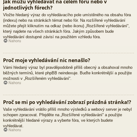
Jak můžu vyhledávat na celém fóru nebo v
jednotlivých fórech?
Vložte hledaný výraz do vyhledávacího pole umístěného na obsahu fóra
(indexu) nebo na stránkách témat nebo fór. Na rozšířené vyhledávání
můžete přejít kliknutím na odkaz (nebo ikonu) „Rozšířené vyhledávání“,
který najdete na všech stránkách fóra. Jakým způsobem bude
vyhledávání dostupné závisí na použitém vzhledu fóra.
Nahoru
Proč moje vyhledávání nic nenašlo?
Vámi hledaný výraz byl pravděpodobně příliš obecný a obsahoval mnoho
běžných termínů, které phpBB neindexuje. Buďte konkrétnější a použijte
možnosti v „Rozšířeném vyhledávání“.
Nahoru
Proč se mi po vyhledávání zobrazí prázdná stránka!?
Vaše vyhledávání vrátilo příliš mnoho výsledků a webový server je nebyl
schopen zpracovat. Přejděte na „Rozšířené vyhledávání“ a použijte
konkrétnější hledané výrazy a vyberte fóra, ve kterých budete
vyhledávat.
Nahoru