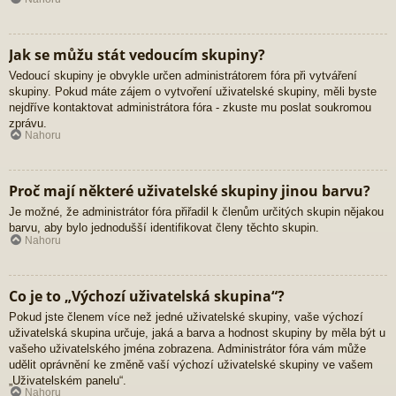
Jak se můžu stát vedoucím skupiny?
Vedoucí skupiny je obvykle určen administrátorem fóra při vytváření
skupiny. Pokud máte zájem o vytvoření uživatelské skupiny, měli byste
nejdříve kontaktovat administrátora fóra - zkuste mu poslat soukromou
zprávu.
Nahoru
Proč mají některé uživatelské skupiny jinou barvu?
Je možné, že administrátor fóra přiřadil k členům určitých skupin nějakou
barvu, aby bylo jednodušší identifikovat členy těchto skupin.
Nahoru
Co je to „Výchozí uživatelská skupina“?
Pokud jste členem více než jedné uživatelské skupiny, vaše výchozí
uživatelská skupina určuje, jaká a barva a hodnost skupiny by měla být u
vašeho uživatelského jména zobrazena. Administrátor fóra vám může
udělit oprávnění ke změně vaší výchozí uživatelské skupiny ve vašem
„Uživatelském panelu“.
Nahoru