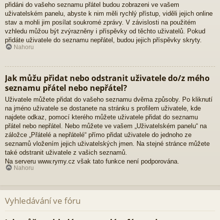
přidáni do vašeho seznamu přátel budou zobrazeni ve vašem
uživatelském panelu, abyste k nim měli rychlý přístup, viděli jejich online
stav a mohli jim posílat soukromé zprávy. V závislosti na použitém
vzhledu můžou být zvýrazněny i příspěvky od těchto uživatelů. Pokud
přidáte uživatele do seznamu nepřátel, budou jejich příspěvky skryty.
Nahoru
Jak můžu přidat nebo odstranit uživatele do/z mého
seznamu přátel nebo nepřátel?
Uživatele můžete přidat do vašeho seznamu dvěma způsoby. Po kliknutí
na jméno uživatele se dostanete na stránku s profilem uživatele, kde
najdete odkaz, pomocí kterého můžete uživatele přidat do seznamu
přátel nebo nepřátel. Nebo můžete ve vašem „Uživatelském panelu“ na
záložce „Přátelé a nepřátelé“ přímo přidat uživatele do jednoho ze
seznamů vložením jejich uživatelských jmen. Na stejné stránce můžete
také odstranit uživatele z vašich seznamů.
Na serveru www.rymy.cz však tato funkce není podporována.
Nahoru
Vyhledávání ve fóru