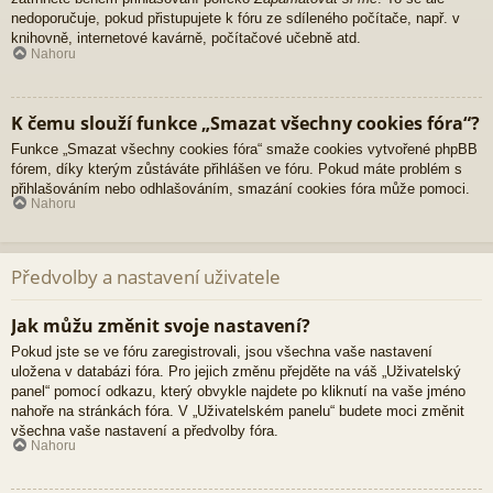
nedoporučuje, pokud přistupujete k fóru ze sdíleného počítače, např. v
knihovně, internetové kavárně, počítačové učebně atd.
Nahoru
K čemu slouží funkce „Smazat všechny cookies fóra“?
Funkce „Smazat všechny cookies fóra“ smaže cookies vytvořené phpBB
fórem, díky kterým zůstáváte přihlášen ve fóru. Pokud máte problém s
přihlašováním nebo odhlašováním, smazání cookies fóra může pomoci.
Nahoru
Předvolby a nastavení uživatele
Jak můžu změnit svoje nastavení?
Pokud jste se ve fóru zaregistrovali, jsou všechna vaše nastavení
uložena v databázi fóra. Pro jejich změnu přejděte na váš „Uživatelský
panel“ pomocí odkazu, který obvykle najdete po kliknutí na vaše jméno
nahoře na stránkách fóra. V „Uživatelském panelu“ budete moci změnit
všechna vaše nastavení a předvolby fóra.
Nahoru