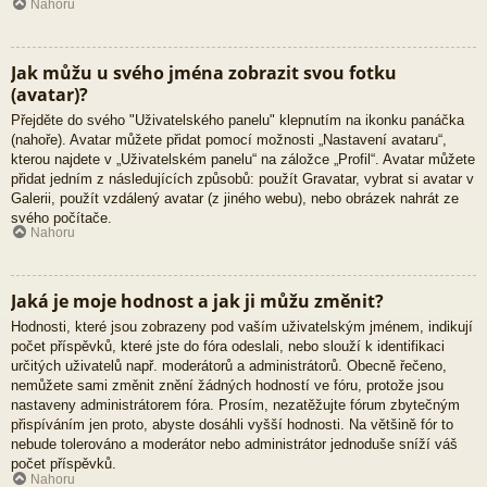
Nahoru
Jak můžu u svého jména zobrazit svou fotku
(avatar)?
Přejděte do svého "Uživatelského panelu" klepnutím na ikonku panáčka
(nahoře). Avatar můžete přidat pomocí možnosti „Nastavení avataru“,
kterou najdete v „Uživatelském panelu“ na záložce „Profil“. Avatar můžete
přidat jedním z následujících způsobů: použít Gravatar, vybrat si avatar v
Galerii, použít vzdálený avatar (z jiného webu), nebo obrázek nahrát ze
svého počítače.
Nahoru
Jaká je moje hodnost a jak ji můžu změnit?
Hodnosti, které jsou zobrazeny pod vaším uživatelským jménem, indikují
počet příspěvků, které jste do fóra odeslali, nebo slouží k identifikaci
určitých uživatelů např. moderátorů a administrátorů. Obecně řečeno,
nemůžete sami změnit znění žádných hodností ve fóru, protože jsou
nastaveny administrátorem fóra. Prosím, nezatěžujte fórum zbytečným
přispíváním jen proto, abyste dosáhli vyšší hodnosti. Na většině fór to
nebude tolerováno a moderátor nebo administrátor jednoduše sníží váš
počet příspěvků.
Nahoru