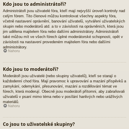
Kdo jsou to administrátoři?
Administrátoři jsou uživatelé fóra, kteří mají nejvyšší úroveň kontroly nad
celým fórem. Tito členové můžou kontrolovat všechny aspekty fóra,
včetně nastavení oprávnění, banování uživatelů, vytváření uživatelských
skupin nebo moderátorů atd. a to v závislosti na oprávněních, která jsou
jim udělena majitelem fóra nebo dalšími administrátory. Administrátoři
také můžou mít ve všech fórech úplné moderátorské schopnosti, opět v
závislosti na nastavení provedeném majitelem fóra nebo dalšími
administrátory.
Nahoru
Kdo jsou to moderátoři?
Moderátoři jsou uživatelé (nebo skupiny uživatelů), kteří se starají o
každodenní chod fóra. Mají pravomoc k upravování a mazání příspěvků a
zamykání, odemykání, přesunování, mazání a rozdělování témat ve
fórech, která moderují. Obecně jsou moderátoři přítomni, aby zabraňovali
uživatelů v psaní mimo téma nebo v posílání hanlivých nebo urážlivých
materiálů.
Nahoru
Co jsou to uživatelské skupiny?