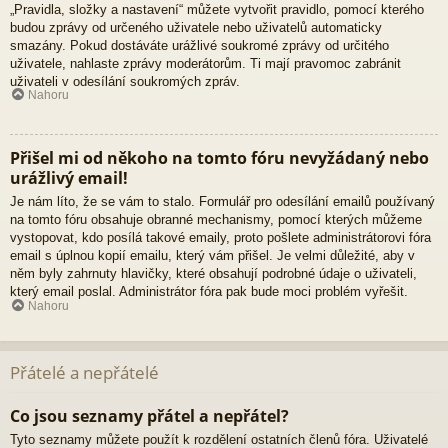
„Pravidla, složky a nastavení“ můžete vytvořit pravidlo, pomocí kterého
budou zprávy od určeného uživatele nebo uživatelů automaticky
smazány. Pokud dostáváte urážlivé soukromé zprávy od určitého
uživatele, nahlaste zprávy moderátorům. Ti mají pravomoc zabránit
uživateli v odesílání soukromých zpráv.
Nahoru
Přišel mi od někoho na tomto fóru nevyžádaný nebo
urážlivý email!
Je nám líto, že se vám to stalo. Formulář pro odesílání emailů používaný
na tomto fóru obsahuje obranné mechanismy, pomocí kterých můžeme
vystopovat, kdo posílá takové emaily, proto pošlete administrátorovi fóra
email s úplnou kopií emailu, který vám přišel. Je velmi důležité, aby v
něm byly zahrnuty hlavičky, které obsahují podrobné údaje o uživateli,
který email poslal. Administrátor fóra pak bude moci problém vyřešit.
Nahoru
Přátelé a nepřátelé
Co jsou seznamy přátel a nepřátel?
Tyto seznamy můžete použít k rozdělení ostatních členů fóra. Uživatelé