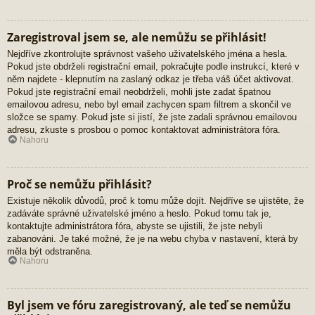
Zaregistroval jsem se, ale nemůžu se přihlásit!
Nejdříve zkontrolujte správnost vašeho uživatelského jména a hesla.
Pokud jste obdrželi registrační email, pokračujte podle instrukcí, které v
něm najdete - klepnutím na zaslaný odkaz je třeba váš účet aktivovat.
Pokud jste registrační email neobdrželi, mohli jste zadat špatnou
emailovou adresu, nebo byl email zachycen spam filtrem a skončil ve
složce se spamy. Pokud jste si jistí, že jste zadali správnou emailovou
adresu, zkuste s prosbou o pomoc kontaktovat administrátora fóra.
Nahoru
Proč se nemůžu přihlásit?
Existuje několik důvodů, proč k tomu může dojít. Nejdříve se ujistěte, že
zadáváte správné uživatelské jméno a heslo. Pokud tomu tak je,
kontaktujte administrátora fóra, abyste se ujistili, že jste nebyli
zabanováni. Je také možné, že je na webu chyba v nastavení, která by
měla být odstraněna.
Nahoru
Byl jsem ve fóru zaregistrovaný, ale teď se nemůžu