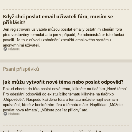
Když chci poslat email uživateli fóra, musím se
přihlásit?
Jen registrovaní uživatelé můžou posílat emaily ostatním členům fóra
přes vestavěný formulář a to jen v případě, že administrátor tuto funkci
povolil. Je to z důvodu zabránění zneužití emailového systému
anonymními uživateli.
Nahoru
Psaní příspěvků
Jak můžu vytvořit nové téma nebo poslat odpověď?
Pokud chcete do fóra poslat nové téma, klikněte na tlačítko „Nové téma“.
Pro odeslání odpovědi do existujícího tématu klikněte na tlačítko
„Odpovědět“. Naspodu každého fóra a tématu můžete najít seznam
oprávnění, které v konkrétním fóru a tématu máte. Například: „Můžete
posílat nová témata“, „Můžete posílat přílohy“ atd.
Nahoru