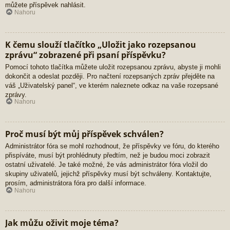
můžete příspěvek nahlásit.
Nahoru
K čemu slouží tlačítko „Uložit jako rozepsanou
zprávu“ zobrazené při psaní příspěvku?
Pomocí tohoto tlačítka můžete uložit rozepsanou zprávu, abyste ji mohli
dokončit a odeslat později. Pro načtení rozepsaných zpráv přejděte na
váš „Uživatelský panel“, ve kterém naleznete odkaz na vaše rozepsané
zprávy.
Nahoru
Proč musí být můj příspěvek schválen?
Administrátor fóra se mohl rozhodnout, že příspěvky ve fóru, do kterého
přispíváte, musí být prohlédnuty předtím, než je budou moci zobrazit
ostatní uživatelé. Je také možné, že vás administrátor fóra vložil do
skupiny uživatelů, jejichž příspěvky musí být schváleny. Kontaktujte,
prosím, administrátora fóra pro další informace.
Nahoru
Jak můžu oživit moje téma?