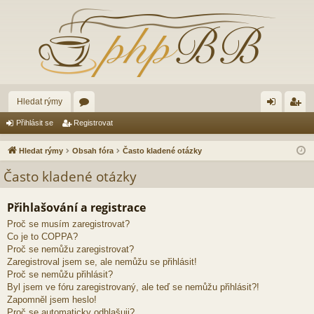
Hledat rýmy
ór
řih
eg
Přihlásit se
Registrovat
a
lá
ist
Hledat rýmy
Obsah fóra
Často kladené otázky
sit
ro
Často kladené otázky
se
va
Přihlašování a registrace
t
Proč se musím zaregistrovat?
Co je to COPPA?
Proč se nemůžu zaregistrovat?
Zaregistroval jsem se, ale nemůžu se přihlásit!
Proč se nemůžu přihlásit?
Byl jsem ve fóru zaregistrovaný, ale teď se nemůžu přihlásit?!
Zapomněl jsem heslo!
Proč se automaticky odhlašuji?