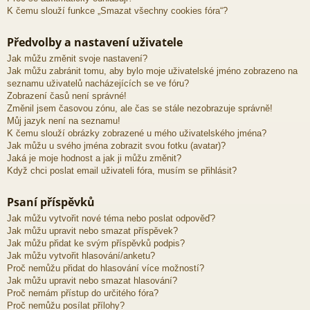
K čemu slouží funkce „Smazat všechny cookies fóra“?
Předvolby a nastavení uživatele
Jak můžu změnit svoje nastavení?
Jak můžu zabránit tomu, aby bylo moje uživatelské jméno zobrazeno na
seznamu uživatelů nacházejících se ve fóru?
Zobrazení časů není správné!
Změnil jsem časovou zónu, ale čas se stále nezobrazuje správně!
Můj jazyk není na seznamu!
K čemu slouží obrázky zobrazené u mého uživatelského jména?
Jak můžu u svého jména zobrazit svou fotku (avatar)?
Jaká je moje hodnost a jak ji můžu změnit?
Když chci poslat email uživateli fóra, musím se přihlásit?
Psaní příspěvků
Jak můžu vytvořit nové téma nebo poslat odpověď?
Jak můžu upravit nebo smazat příspěvek?
Jak můžu přidat ke svým příspěvků podpis?
Jak můžu vytvořit hlasování/anketu?
Proč nemůžu přidat do hlasování více možností?
Jak můžu upravit nebo smazat hlasování?
Proč nemám přístup do určitého fóra?
Proč nemůžu posílat přílohy?