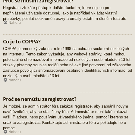
Proč se musím zaregistrovat?
Registrací získáte přístup k dalším funkcím, které nejsou pro
nepřihlášené uživatele dostupné, jako je například vkládat vlastní
příspěvky, posílat soukromé zprávy a emaily ostatním členům fóra atd.
Nahoru
Co je to COPPA?
COPPA je americký zákon z roku 1998 na ochranu soukromí nezletilých
na internetu. Tento zákon vyžaduje, aby webové stránky, které mohou
potenciálně shromažďovat informace od nezletilých osob mladších 13 let,
získaly písemný souhlas rodičů nebo nějaké jiné potvrzení od zákonného
zástupce povolující shromažďování osobních identifikačních informací od
nezletilých osob mladších 13 let.
Nahoru
Proč se nemůžu zaregistrovat?
Je možné, že administrátor fóra zakázal registrace, aby zabránil novým
návštěvníkům, aby se stali členy fóra. Administrátor mohl také zakázat
vaši IP adresu nebo používání uživatelského jména, pomocí kterého se
snažíte zaregistrovat. Kontaktujte administrátora fóra a požádejte ho o
pomoc.
Nahoru