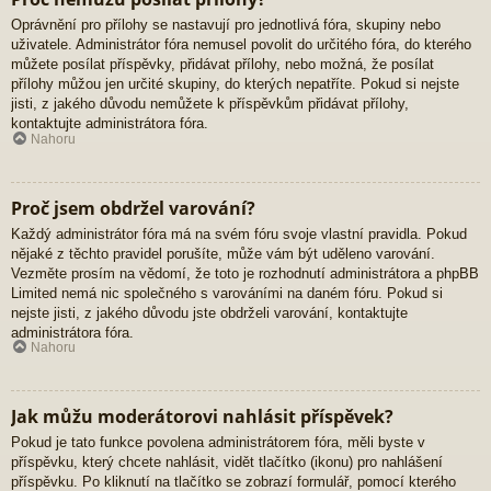
Oprávnění pro přílohy se nastavují pro jednotlivá fóra, skupiny nebo
uživatele. Administrátor fóra nemusel povolit do určitého fóra, do kterého
můžete posílat příspěvky, přidávat přílohy, nebo možná, že posílat
přílohy můžou jen určité skupiny, do kterých nepatříte. Pokud si nejste
jisti, z jakého důvodu nemůžete k příspěvkům přidávat přílohy,
kontaktujte administrátora fóra.
Nahoru
Proč jsem obdržel varování?
Každý administrátor fóra má na svém fóru svoje vlastní pravidla. Pokud
nějaké z těchto pravidel porušíte, může vám být uděleno varování.
Vezměte prosím na vědomí, že toto je rozhodnutí administrátora a phpBB
Limited nemá nic společného s varováními na daném fóru. Pokud si
nejste jisti, z jakého důvodu jste obdrželi varování, kontaktujte
administrátora fóra.
Nahoru
Jak můžu moderátorovi nahlásit příspěvek?
Pokud je tato funkce povolena administrátorem fóra, měli byste v
příspěvku, který chcete nahlásit, vidět tlačítko (ikonu) pro nahlášení
příspěvku. Po kliknutí na tlačítko se zobrazí formulář, pomocí kterého