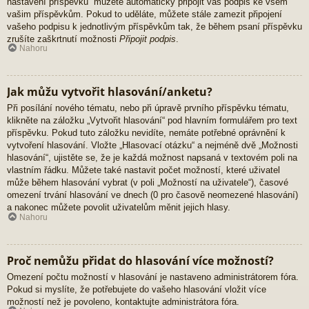
nastavení příspěvků“ můžete automaticky připojit váš podpis ke všem
vašim příspěvkům. Pokud to uděláte, můžete stále zamezit připojení
vašeho podpisu k jednotlivým příspěvkům tak, že během psaní příspěvku
zrušíte zaškrtnutí možnosti
Připojit podpis
.
Nahoru
Jak můžu vytvořit hlasování/anketu?
Při posílání nového tématu, nebo při úpravě prvního příspěvku tématu,
klikněte na záložku „Vytvořit hlasování“ pod hlavním formulářem pro text
příspěvku. Pokud tuto záložku nevidíte, nemáte potřebné oprávnění k
vytvoření hlasování. Vložte „Hlasovací otázku“ a nejméně dvě „Možnosti
hlasování“, ujistěte se, že je každá možnost napsaná v textovém poli na
vlastním řádku. Můžete také nastavit počet možností, které uživatel
může během hlasování vybrat (v poli „Možností na uživatele“), časové
omezení trvání hlasování ve dnech (0 pro časově neomezené hlasování)
a nakonec můžete povolit uživatelům měnit jejich hlasy.
Nahoru
Proč nemůžu přidat do hlasování více možností?
Omezení počtu možností v hlasování je nastaveno administrátorem fóra.
Pokud si myslíte, že potřebujete do vašeho hlasování vložit více
možností než je povoleno, kontaktujte administrátora fóra.