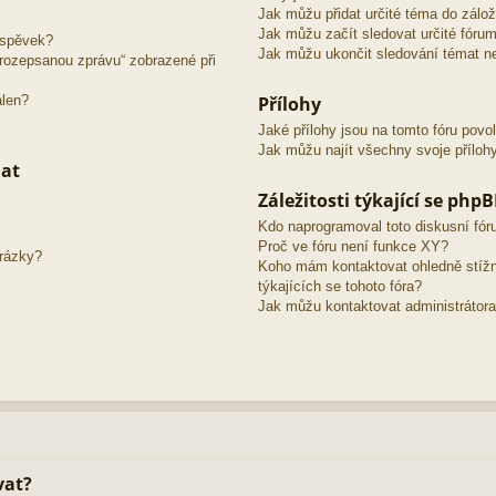
Jak můžu přidat určité téma do zálo
Jak můžu začít sledovat určité fóru
íspěvek?
Jak můžu ukončit sledování témat ne
o rozepsanou zprávu“ zobrazené při
álen?
Přílohy
Jaké přílohy jsou na tomto fóru povo
Jak můžu najít všechny svoje příloh
mat
Záležitosti týkající se php
Kdo naprogramoval toto diskusní fó
Proč ve fóru není funkce XY?
brázky?
Koho mám kontaktovat ohledně stížno
týkajících se tohoto fóra?
Jak můžu kontaktovat administrátora
vat?