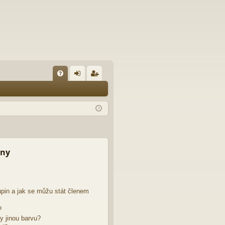
FA
řih
eg
Q
lá
ist
sit
ro
se
va
t
iny
pin a jak se můžu stát členem
?
y jinou barvu?