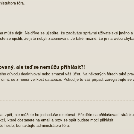
strátora fóra.
?
mu může dojít. Nejdříve se ujistěte, že zadáváte správné uživatelské jméno a
yste se ujistili, že jste nebyli zabanováni. Je také možné, že je na webu chyb
rovaný, ale teď se nemůžu přihlásit?!
ého důvodu deaktivoval nebo smazal váš účet. Na některých fórech také pravid
, čímž se zmenší velikost databáze. Pokud je to váš případ, zaregistrujte se 
at zpět, ale můžete ho jednoduše resetovat. Přejděte na přihlašovací stránk
ukcí, které dostanete na email a brzy se opět budete moci přihlásit.
 heslo, kontaktujte administrátora fóra.