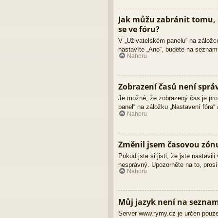
Jak můžu zabránit tomu, 
se ve fóru?
V „Uživatelském panelu“ na záložc
nastavíte „Ano“, budete na seznamu
Nahoru
Zobrazení časů není sprá
Je možné, že zobrazený čas je pro 
panel“ na záložku „Nastavení fóra“
Nahoru
Změnil jsem časovou zónu,
Pokud jste si jisti, že jste nastav
nesprávný. Upozorněte na to, prosí
Nahoru
Můj jazyk není na sezna
Server www.rymy.cz je určen pouze