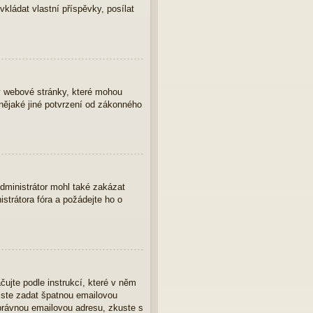
vkládat vlastní příspěvky, posílat
y webové stránky, které mohou
nějaké jiné potvrzení od zákonného
Administrátor mohl také zakázat
strátora fóra a požádejte ho o
čujte podle instrukcí, které v něm
 jste zadat špatnou emailovou
správnou emailovou adresu, zkuste s