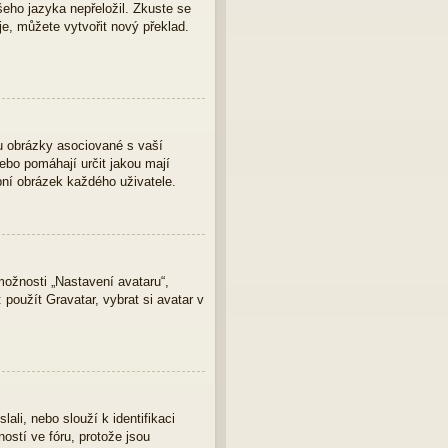
eho jazyka nepřeložil. Zkuste se
je, můžete vytvořit nový překlad.
u obrázky asociované s vaší
nebo pomáhají určit jakou mají
bní obrázek každého uživatele.
ožnosti „Nastavení avataru“,
 použít Gravatar, vybrat si avatar v
ali, nebo slouží k identifikaci
ostí ve fóru, protože jsou