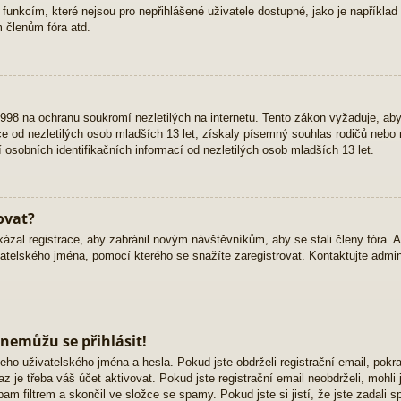
 funkcím, které nejsou pro nepřihlášené uživatele dostupné, jako je například 
 členům fóra atd.
98 na ochranu soukromí nezletilých na internetu. Tento zákon vyžaduje, ab
 od nezletilých osob mladších 13 let, získaly písemný souhlas rodičů nebo 
osobních identifikačních informací od nezletilých osob mladších 13 let.
ovat?
kázal registrace, aby zabránil novým návštěvníkům, aby se stali členy fóra. 
atelského jména, pomocí kterého se snažíte zaregistrovat. Kontaktujte admini
 nemůžu se přihlásit!
eho uživatelského jména a hesla. Pokud jste obdrželi registrační email, pokra
z je třeba váš účet aktivovat. Pokud jste registrační email neobdrželi, mohli
am filtrem a skončil ve složce se spamy. Pokud jste si jistí, že jste zadali 