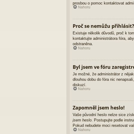
prosbou o pomoc kontaktovat admini
Nahoru
Proč se nemůžu přihlásit
Existuje několik důvodů, proč k to
kontaktujte administrátora fóra, ab
odstraněna.
Nahoru
Byl jsem ve fóru zaregist
Je možné, že administrátor z nějak
dlouhou dobu do fóra nic nenapsali
diskuzí.
Nahoru
Zapomněl jsem heslo!
Vaše původní heslo nelze sice získ
jsem heslo
. Postupujte podle instr
Pokud nebudete moci resetovat vaše
Nahoru