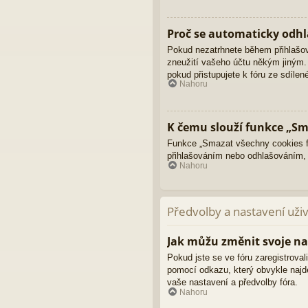
Proč se automaticky odhl
Pokud nezatrhnete během přihlašo
zneužití vašeho účtu někým jiným. 
pokud přistupujete k fóru ze sdíle
Nahoru
K čemu slouží funkce „Sm
Funkce „Smazat všechny cookies fó
přihlašováním nebo odhlašováním,
Nahoru
Předvolby a nastavení uži
Jak můžu změnit svoje na
Pokud jste se ve fóru zaregistroval
pomocí odkazu, který obvykle najd
vaše nastavení a předvolby fóra.
Nahoru