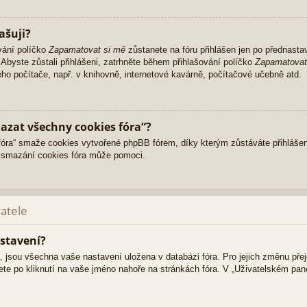
ašuji?
vání políčko
Zapamatovat si mě
zůstanete na fóru přihlášen jen po přednasta
Abyste zůstali přihlášeni, zatrhněte během přihlašování políčko
Zapamatovat
ného počítače, např. v knihovně, internetové kavárně, počítačové učebně atd.
azat všechny cookies fóra“?
ra“ smaže cookies vytvořené phpBB fórem, díky kterým zůstáváte přihlášen
 smazání cookies fóra může pomoci.
vatele
stavení?
i, jsou všechna vaše nastavení uložena v databázi fóra. Pro jejich změnu pře
ete po kliknutí na vaše jméno nahoře na stránkách fóra. V „Uživatelském pa