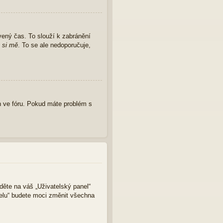
vený čas. To slouží k zabránění
 si mě
. To se ale nedoporučuje,
 ve fóru. Pokud máte problém s
jděte na váš „Uživatelský panel“
nelu“ budete moci změnit všechna