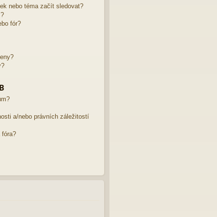
žek nebo téma začít sledovat?
m?
bo fór?
leny?
y?
BB
rum?
sti a/nebo právních záležitostí
 fóra?