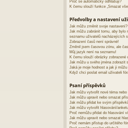
Proč se automaticky odhlašuji?
K čemu slouží funkce „Smazat vše
Předvolby a nastavení uži
Jak můžu změnit svoje nastavení?
Jak můžu zabránit tomu, aby bylo 
seznamu uživatelů nacházejících s
Zobrazení časů není správné!
Změnil jsem časovou zónu, ale čas
Můj jazyk není na seznamu!
K čemu slouží obrázky zobrazené 
Jak můžu u svého jména zobrazit s
Jaká je moje hodnost a jak ji můžu
Když chci poslat email uživateli fó
Psaní příspěvků
Jak můžu vytvořit nové téma nebo
Jak můžu upravit nebo smazat pří
Jak můžu přidat ke svým příspěvk
Jak můžu vytvořit hlasování/anket
Proč nemůžu přidat do hlasování v
Jak můžu upravit nebo smazat hla
Proč nemám přístup do určitého fó