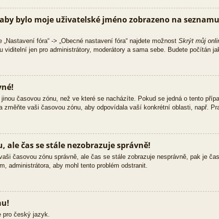
aby bylo moje uživatelské jméno zobrazeno na seznamu 
e „Nastavení fóra“ -> „Obecné nastavení fóra“ najdete možnost
Skrýt můj onli
 viditelní jen pro administrátory, moderátory a sama sebe. Budete počítán jak
vné!
jinou časovou zónu, než ve které se nacházíte. Pokud se jedná o tento přípa
 a změňte vaši časovou zónu, aby odpovídala vaší konkrétní oblasti, např. Pra
 ale čas se stále nezobrazuje správně!
ili vaši časovou zónu správně, ale čas se stále zobrazuje nesprávně, pak je č
m, administrátora, aby mohl tento problém odstranit.
mu!
 pro český jazyk.