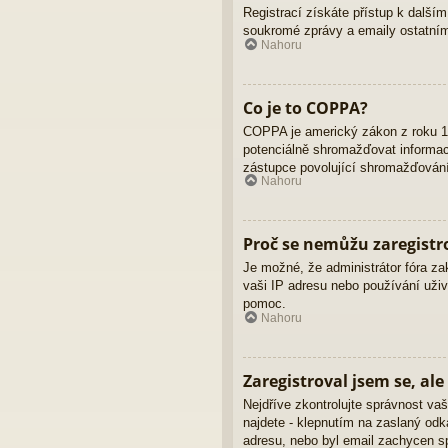
Registrací získáte přístup k dalším
soukromé zprávy a emaily ostatním
Nahoru
Co je to COPPA?
COPPA je americký zákon z roku 19
potenciálně shromažďovat informace
zástupce povolující shromažďování 
Nahoru
Proč se nemůžu zaregistr
Je možné, že administrátor fóra za
vaši IP adresu nebo používání uživ
pomoc.
Nahoru
Zaregistroval jsem se, ale
Nejdříve zkontrolujte správnost vaš
najdete - klepnutím na zaslaný odka
adresu, nebo byl email zachycen sp