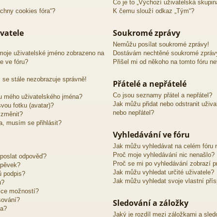
Co je to „Výchozí uživatelská skupin
chny cookies fóra“?
K čemu slouží odkaz „Tým“?
vatele
Soukromé zprávy
Nemůžu posílat soukromé zprávy!
moje uživatelské jméno zobrazeno na
Dostávám nechtěné soukromé zpráv
e ve fóru?
Přišel mi od někoho na tomto fóru n
 se stále nezobrazuje správně!
Přátelé a nepřátelé
Co jsou seznamy přátel a nepřátel?
u mého uživatelského jména?
Jak můžu přidat nebo odstranit uživ
vou fotku (avatar)?
nebo nepřátel?
 změnit?
ra, musím se přihlásit?
Vyhledávání ve fóru
Jak můžu vyhledávat na celém fóru n
Proč moje vyhledávání nic nenašlo?
 poslat odpověď?
Proč se mi po vyhledávání zobrazí p
spěvek?
Jak můžu vyhledat určité uživatele?
ů podpis?
Jak můžu vyhledat svoje vlastní pří
u?
íce možností?
sování?
Sledování a záložky
ra?
Jaký je rozdíl mezi záložkami a sle