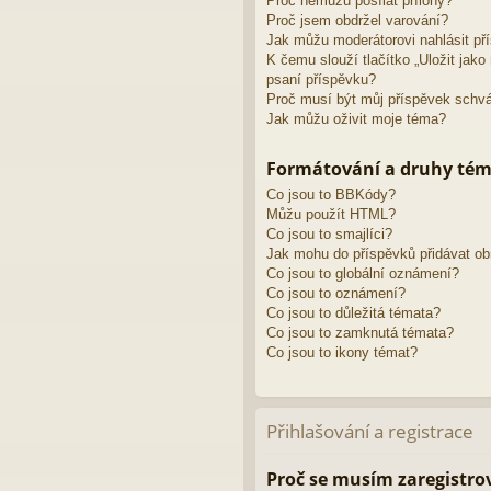
Proč nemůžu posílat přílohy?
Proč jsem obdržel varování?
Jak můžu moderátorovi nahlásit př
K čemu slouží tlačítko „Uložit jak
psaní příspěvku?
Proč musí být můj příspěvek schv
Jak můžu oživit moje téma?
Formátování a druhy té
Co jsou to BBKódy?
Můžu použít HTML?
Co jsou to smajlíci?
Jak mohu do příspěvků přidávat o
Co jsou to globální oznámení?
Co jsou to oznámení?
Co jsou to důležitá témata?
Co jsou to zamknutá témata?
Co jsou to ikony témat?
Přihlašování a registrace
Proč se musím zaregistro