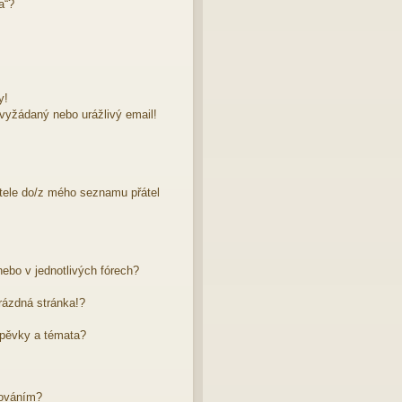
a“?
y!
evyžádaný nebo urážlivý email!
atele do/z mého seznamu přátel
ebo v jednotlivých fórech?
rázdná stránka!?
spěvky a témata?
dováním?